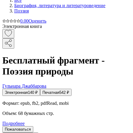
Все
Биография, литература и литературоведение
Поэзия
0.0
0
Оценить
Электронная книга
Бесплатный фрагмент -
Поэзия природы
Гульнара Джаббарова
Электронная
140
₽
Печатная
542
₽
Формат:
epub, fb2, pdfRead, mobi
Объем:
68
бумажных стр.
Подробнее
Пожаловаться