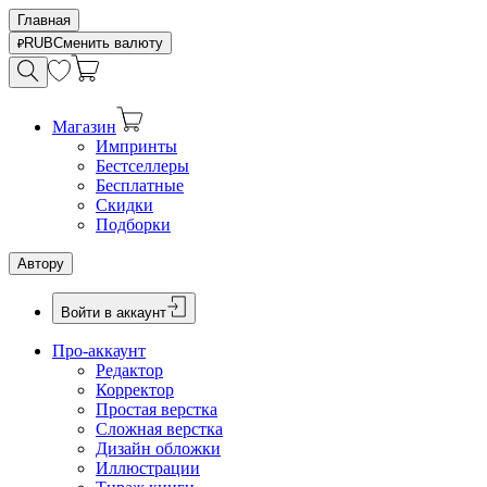
Главная
RUB
Сменить валюту
Магазин
Импринты
Бестселлеры
Бесплатные
Скидки
Подборки
Автору
Войти в аккаунт
Про-аккаунт
Редактор
Корректор
Простая верстка
Сложная верстка
Дизайн обложки
Иллюстрации