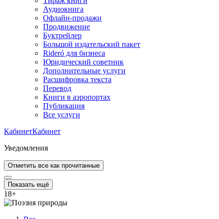
Тираж книги
Аудиокнига
Офлайн-продажи
Продвижение
Буктрейлер
Большой издательский пакет
Rideró для бизнеса
Юридический советник
Дополнительные услуги
Расшифровка текста
Перевод
Книги в аэропортах
Публикация
Все услуги
Кабинет
Кабинет
Уведомления
Отметить все как прочитанные
Показать ещё
18
+