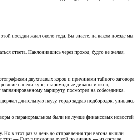
той поездки ждал около года. Вы знаете, на каком поезде мы
аться ответа. Наклонившись через проход, будто не желая,
отографиями двухглавых коров и причинами тайного заговора
аревшие панели купе, старомодные диваны и окно,
у запланированному маршруту, посмотрел на собеседника.
ержал длительную паузу, гордо задрав подбородок, упиваясь
зговоры о паранормальном были не лучше финансовых новостей
 Но в этот раз за день до отправления три вагона вышли
от этот — Сноуд похлопал рукой по дивану. — из состава