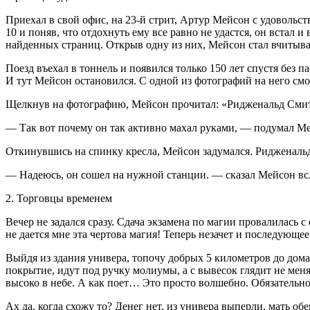
Приехал в свой офис, на 23-й стрит, Артур Мейсон с удовольс
10 и поняв, что отдохнуть ему все равно не удастся, он встал 
найденных страниц. Открыв одну из них, Мейсон стал вчитыват
Поезд въехал в тоннель и появился только 150 лет спустя бе
И тут Мейсон остановился. С одной из фотографий на него смот
Щелкнув на фотографию, Мейсон прочитал: «Ридженальд Смит, 
— Так вот почему он так активно махал руками, — подумал Ме
Откинувшись на спинку кресла, Мейсон задумался. Ридженальд
— Надеюсь, он сошел на нужной станции. — сказал Мейсон в
2. Торговцы временем
Вечер не задался сразу. Сдача экзамена по магии провалилась
не дается мне эта чертова магия! Теперь незачет и последующе
Выйдя из здания универа, топочу добрых 5 километров до дом
покрытие, идут под ручку молиумы, а с вывесок глядит не ме
высоко в небе. А как поет… Это просто волшебно. Обязательно 
Ах да, когда схожу то? Денег нет, из универа выперли, мать об