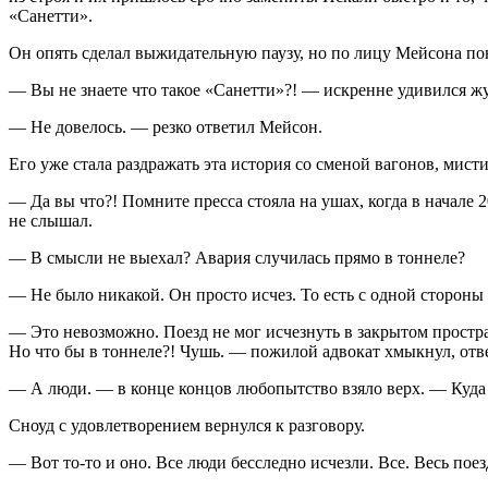
«Санетти».
Он опять сделал выжидательную паузу, но по лицу Мейсона пон
— Вы не знаете что такое «Санетти»?! — искренне удивился ж
— Не довелось. — резко ответил Мейсон.
Его уже стала раздражать эта история со сменой вагонов, мист
— Да вы что?! Помните пресса стояла на ушах, когда в начале 
не слышал.
— В смысли не выехал? Авария случилась прямо в тоннеле?
— Не было никакой. Он просто исчез. То есть с одной стороны 
— Это невозможно. Поезд не мог исчезнуть в закрытом простран
Но что бы в тоннеле?! Чушь. — пожилой адвокат хмыкнул, отве
— А люди. — в конце концов любопытство взяло верх. — Куда
Сноуд с удовлетворением вернулся к разговору.
— Вот то-то и оно. Все люди бесследно исчезли. Все. Весь по