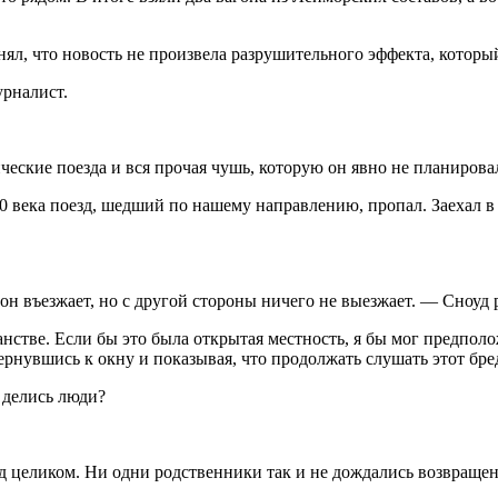
ял, что новость не произвела разрушительного эффекта, которы
урналист.
ические поезда и вся прочая чушь, которую он явно не планирова
20 века поезд, шедший по нашему направлению, пропал. Заехал в
он въезжает, но с другой стороны ничего не выезжает. — Сноуд 
стве. Если бы это была открытая местность, я бы мог предполож
рнувшись к окну и показывая, что продолжать слушать этот бре
 делись люди?
езд целиком. Ни одни родственники так и не дождались возвраще