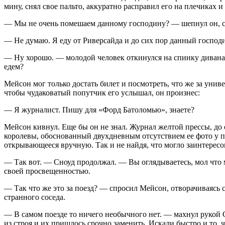
мину, снял свое пальто, аккуратно расправил его на плечиках 
— Мы не очень помешаем данному господину? — шепнул он, с
— Не думаю. Я еду от Риверсайда и до сих пор данный господ
— Ну хорошо. — молодой человек откинулся на спинку дивана. 
едем?
Мейсон мог только достать билет и посмотреть, что же за унив
чтобы чудаковатый попутчик его услышал, он произнес:
— Я журналист. Пишу для «Форд Батоломью», знаете?
Мейсон кивнул. Еще бы он не знал. Журнал желтой прессы, до
королевы, обоснованный двухдневным отсутствием ее фото у п
открывающееся вручную. Так и не найдя, что могло заинтерес
— Так вот. — Сноуд продолжал. — Вы оглядываетесь, мол что 
своей просвещенностью.
— Так что же это за поезд? — спросил Мейсон, отворачиваясь
странного соседа.
— В самом поезде то ничего необычного нет. — махнул рукой С
из строя и их пришлось срочно заменить. Искали быстро и то, ч