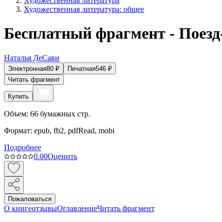
Художественная литература
Художественная литература: общее
Бесплатный фрагмент - Поезд
Наталья ДеСави
Электронная
80
₽
Печатная
546
₽
Читать фрагмент
Купить
Объем:
66
бумажных стр.
Формат:
epub, fb2, pdfRead, mobi
Подробнее
0.0
0
Оценить
Пожаловаться
О книге
отзывы
Оглавление
Читать фрагмент