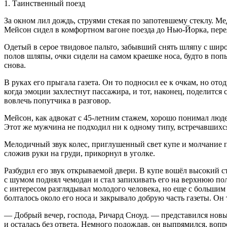
1. Таинственный поезд
За окном лил дождь, струями стекая по запотевшему стеклу. 
Мейсон сидел в комфортном вагоне поезда до Нью-Йорка, перел
Одетый в серое твидовое пальто, забывший снять шляпу с шир
полов шляпы, очки сидели на самом краешке носа, будто в попы
снова.
В руках его прыгала газета. Он то подносил ее к очкам, но от
когда эмоции захлестнут пассажира, и тот, наконец, поделитс
вовлечь попутчика в разговор.
Мейсон, как адвокат с 45
-летн
им стажем, хорошо понимал люде
Этот же мужчина не подходил ни к одному типу, встречавшихс
Мелодичный звук
колес
, приглушенный свет купе и молчание 
сложив руки на груди, прикорнул в уголке.
Разбудил его звук открываемой двери. В купе вошёл высокий с
с шумом поднял чемодан и стал запихивать его на верхнюю полк
с интересом разглядывал молодого человека, но еще с большим
болталось около его носа и закрывало добрую часть газеты. Он
— Добрый вечер, господа, Ричард Сноуд. — представился новый
и осталась без ответа. Немного подождав, он выпрямился, воп