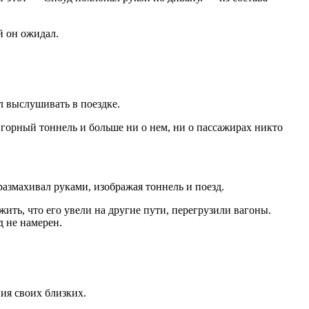
й он ожидал.
л выслушивать в поездке.
 горный тоннель и больше ни о нем, ни о пассажирах никто
размахивал руками, изображая тоннель и поезд.
ить, что его увели на другие пути, перегрузили вагоны.
д не намерен.
ния своих близких.