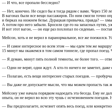
— И что, все пропали бесследно?
— Нет, конечно. Не сидел бы я тогда рядом с вами. Через 150 
В вагонах были все вещи пассажиров. По ним смогли точно опр
и бирках на нижнем белье. Дурацкая привычка, правда? — хмык
А потом про него забыли. Бросили где-то на запасных путях, у
И вот этот вагон, — он еще раз похлопал по сиденью. — поста
Мейсон, хоть и не верил в паранормальное, все же поежился. У
— И самое интересное во всем этом — мы едем тем же маршруто
15 минут мы окажемся в том самом тоннеле, где пропал поезд. 
— Я думаю, минут пять полной темноты, не более того. — отв
— Одни не верят, одни ждут. А кто-то ничего не заметит, даже
— Полагаю, есть вещи интереснее старых поездов. — пробурч
— Вы даже не допускаете мысли, что мы можем пропасть так же
Мейсону уже начала порядком надоедать эта беседа. Ему не дал
опыта, он не верил во всю эту чушь с исчезновением поездов. 
— Вы предполагаете, исчезнет опять весь поезд, или конкретн