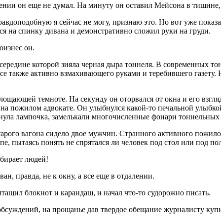
ении он еще не думал. На минуту он оставил Мейсона в тишине,
равдоподобную я сейчас не могу, признаю это. Но вот уже показ
ся на спинку дивана и демонстративно сложил руки на груди.
оизнес он.
 середине которой зияла черная дыра тоннеля. В современных тон
все также активно взмахивающего руками и теребившего газету. 
ощающей темноте. На секунду он оторвался от окна и его взгляд
я на пожилом адвокате. Он улыбнулся какой-то печальной улыбко
гнула лампочка, замелькали многочисленные фонари тоннельных
 старого вагона сидело двое мужчин. Странного активного пожил
пе, пытаясь понять не спрятался ли человек под стол или под пол
абирает людей!
н, правда, не к окну, а все еще в отдалении.
тащил блокнот и карандаш, и начал что-то судорожно писать.
обсуждений, на прощанье дав твердое обещание журналисту куп