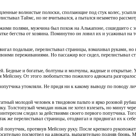
Медленные волнистые полоски, сползающие под стук
колес
, усыпл
истывал Таймс, но не вчитывался, а пытался незаметно рассмот
окими полями, мужчина был похож на Алькапоне, сошедшего с эк
тке бегства от хозяина. Поминутно он ловил их и усаживал на т
одвигал подальше, перелистывал страницы, взмахивал руками, но
я своими переживаниями. Но пассажир все сидел, перелистывал с
й. Бедные и богатые, болтуны и молчуны, жадные и открытые. 
я Мейсону. От этого любопытство пожилого адвоката разгоралос
попутчика утомляли. Не придя ни к какому выводу по поводу ли
татный молодой человек в твидовом пальто и ярко розовой руба
у. Толстопузый чемодан никак не хотел взлезать, но минут через
 интересом следил за действиями своего первого попутчика. Тог
 так же перелистывал страницы, отодвигал и придвигал их к себ
 попутчик, протянув Мейсону руку. После крепкого рукопожатия 
росительно посмотрел на адвоката, выразительно подняв бровь.