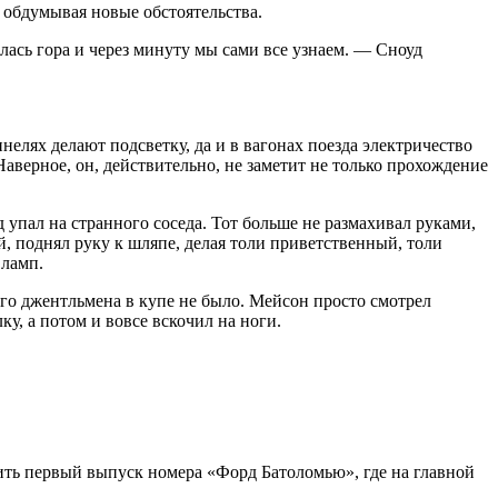
 обдумывая новые обстоятельства.
алась гора и через минуту мы сами все узнаем. — Сноуд
нелях делают подсветку, да и в вагонах поезда электричество
Наверное, он, действительно, не заметит не только прохождение
 упал на странного соседа. Тот больше не размахивал руками,
й, поднял руку к шляпе, делая толи приветственный, толи
 ламп.
ого джентльмена в купе не было. Мейсон просто смотрел
ку, а потом и вовсе вскочил на ноги.
ить первый выпуск номера «Форд Батоломью», где на главной