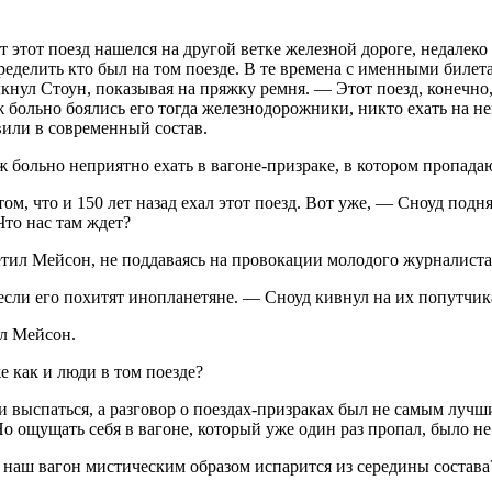
лет этот поезд нашелся на другой ветке железной дороге, недале
еделить кто был на том поезде. В те времена с именными билет
нул Стоун, показывая на пряжку ремня. — Этот поезд, конечно,
ж больно боялись его тогда железнодорожники, никто ехать на не
вили в современный состав.
ж больно неприятно ехать в вагоне-призраке, в котором пропада
м, что и 150 лет назад ехал этот поезд. Вот уже, — Сноуд подн
Что нас там ждет?
етил Мейсон, не поддаваясь на провокации молодого журналиста
 если его похитят инопланетяне. — Сноуд кивнул на их попутчик
ал Мейсон.
 как и люди в том поезде?
и выспаться, а разговор о поездах-призраках был не самым лучши
Но ощущать себя в вагоне, который уже один раз пропал, было н
о наш вагон мистическим образом испарится из середины состава