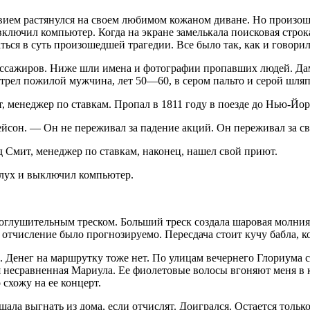
твием растянулся на своем любимом кожаном диване. Но произош
и включил компьютер. Когда на экране замелькала поисковая строк
ься в суть произошедшей трагедии. Все было так, как и говорил
з пассажиров. Ниже шли имена и фотографии пропавших людей. Д
рел пожилой мужчина, лет 50—60, в сером пальто и серой шляпе.
менеджер по ставкам. Пропал в 1811 году в поезде до Нью-Йорк
йсон. — Он не переживал за падение акций. Он переживал за св
 Смит, менеджер по ставкам, наконец, нашел свой приют.
слух и выключил компьютер.
 с оглушительным треском. Больший треск создала шаровая молни
е отчисление было прогнозируемо. Пересдача стоит кучу бабла, ко
а. Денег на маршрутку тоже нет. По улицам вечернего Глориума
ня несравненная Мариула. Ее фиолетовые волосы вгоняют меня в
схожу на ее концерт.
ещала выгнать из дома, если отчислят. Доигрался. Остается тольк