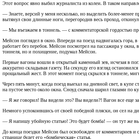
Этот вопрос явно выбил журналиста из колеи. В таком направл
— Знаете, версий у меня несколько, но выделить более-менее п
вытянул свои длинные ноги, перегородив весь проход, откинул
— Мы въезжаем в тоннель. — с комментаторской гордостью пр
Мейсон поглядел в окно. Впереди на поезд надвигалась гора, в
работает без перебоя. Мейсон посмотрел на пассажира у окна, 
тоннеля, но и похищение, подумал Мейсон.
Первые вагоны вошли в открытый каменный зев, исчезая в погл
аккуратно складывая газету. На секунду его взгляд остановилс
прощальный жест. В этот момент поезд скрылся в тоннеле, ми
Через пять минут, когда поезд выехал на дневной свет, в купе
на пустое место около окна. Сноуд сначала шарил глазами по ку
— Я же говорил! Вы видели это? Вы видели?! Вагон все еще з
Немного успокоившись от своей победной пляски, он сел на дива
— Я напишу убойную статью! Это будет бомба! — он тут же вы
До конца поездки Мейсон был освобожден от комментариев и 
странице будет его «бомбическая» статья.