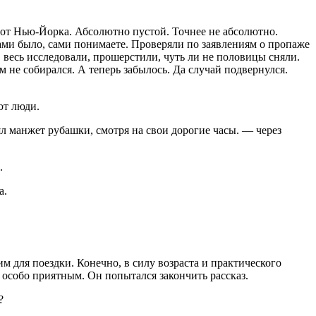
ко от Нью-Йорка. Абсолютно пустой. Точнее не абсолютно.
ами было, сами понимаете. Проверяли по заявлениям о пропаже
 весь исследовали, прошерстили, чуть ли не половицы сняли.
м не собирался. А теперь забылось. Да случай подвернулся.
ют люди.
ял манжет рубашки, смотря на свои дорогие часы. — через
.
а.
м для поездки. Конечно, в силу возраста и практического
е особо приятным. Он попытался закончить рассказ.
?