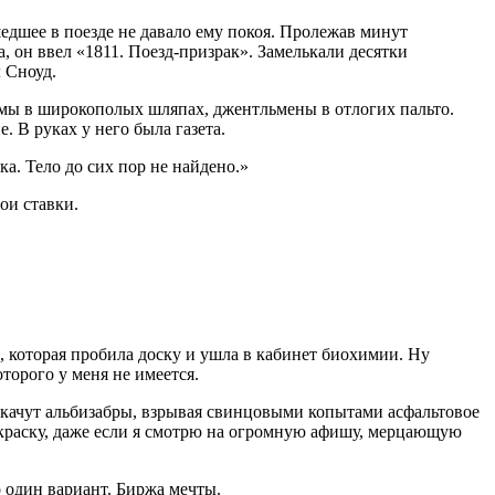
едшее в поезде не давало ему покоя. Пролежав минут
а, он ввел «1811. Поезд-призрак». Замелькали десятки
 Сноуд.
амы в широкополых шляпах, джентльмены в отлогих пальто.
 В руках у него была газета.
а. Тело до сих пор не найдено.»
ои ставки.
я, которая пробила доску и ушла в кабинет биохимии. Ну
торого у меня не имеется.
 скачут альбизабры, взрывая свинцовыми копытами асфальтовое
 краску, даже если я смотрю на огромную афишу, мерцающую
о один вариант. Биржа мечты.