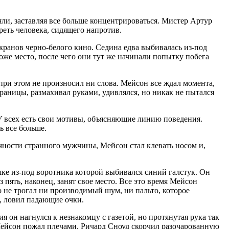
яли, заставляя все больше концентрироваться. Мистер Артур
реть человека, сидящего напротив.
ранов черно-белого кино. Седина едва выбивалась из-под
оже место, после чего они тут же начинали попытку побега
 при этом не произносил ни слова. Мейсон все ждал момента,
траницы, размахивал руками, удивлялся, но никак не пытался
У всех есть свои мотивы, объясняющие линию поведения.
ь все больше.
чности странного мужчины, Мейсон стал клевать носом и,
шке из-под воротника которой выбивался синий галстук. Он
 пять, наконец, занят свое место. Все это время Мейсон
о не трогал ни производимый шум, ни пальто, которое
е, ловил падающие очки.
он нагнулся к незнакомцу с газетой, но протянутая рука так
 Мейсон пожал плечами. Ричард Сноуд скорчил разочарованную