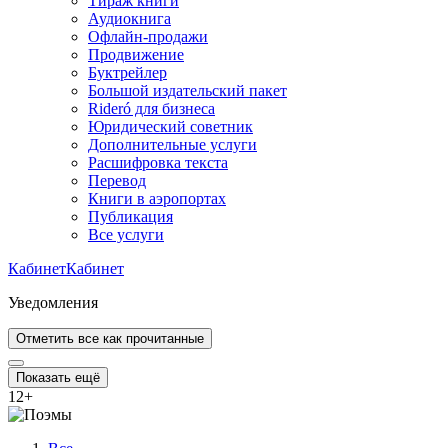
Тираж книги
Аудиокнига
Офлайн-продажи
Продвижение
Буктрейлер
Большой издательский пакет
Rideró для бизнеса
Юридический советник
Дополнительные услуги
Расшифровка текста
Перевод
Книги в аэропортах
Публикация
Все услуги
Кабинет
Кабинет
Уведомления
Отметить все как прочитанные
Показать ещё
12
+