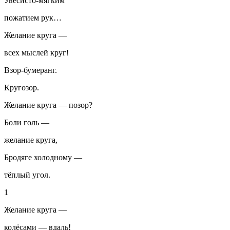
Увесисто-мягким
пожатием рук…
Желание круга —
всех мыслей круг!
Взор-бумеранг.
Кругозор.
Желание круга — позор?
Боли голь —
желание круга,
Бродяге холодному —
тёплый угол.
1
Желание круга —
колёсами — вдаль!