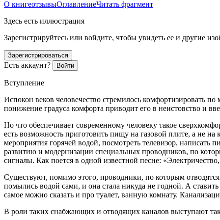
О книге
отзывы
Оглавление
Читать фрагмент
Здесь есть иллюстрация
Зарегистрируйтесь или войдите, чтобы увидеть ее и другие из
Зарегистрироваться
Есть аккаунт?
Войти
Вступление
Испокон веков человечество стремилось комфортизировать по м
понижение градуса комфорта приводит его в неистовство и вве
Но что обеспечивает современному человеку такое сверхкомфор
есть возможность приготовить пищу на газовой плите, а не на 
мероприятия горячей водой, посмотреть телевизор, написать пи
развитию и модернизации специальных проводников, по которы
сигналы. Как поется в одной известной песне: «Электричество,
Существуют, помимо этого, проводники, по которым отводятся
помылись водой сами, и она стала никуда не годной. А ставит
самое можно сказать и про туалет, ванную комнату. Канализац
В роли таких снабжающих и отводящих каналов выступают та