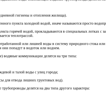
едневной гигиены и отопления жилища).
енного пункта холодной водой, иначе называются просто
водоп
ункта горячей водой, прокладываются в специальных
лотках
с
з
вается
теплотрассой
.
работанной или лишней воды в систему природного стока или в
 они попадут в водоток или водоем.
 водяные коммуникации делятся на три типа:
девой и талой воды с улиц города;
сы для отвода лишних грунтовых вод).
трубопроводы делятся на два типа другого характера: