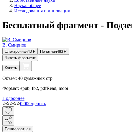
Естественные науки
Наука: общее
Исследования и инновации
Бесплатный фрагмент - Подз
В. Смирнов
Электронная
40
₽
Печатная
483
₽
Читать фрагмент
Купить
Объем:
40
бумажных стр.
Формат:
epub, fb2, pdfRead, mobi
Подробнее
0.0
0
Оценить
Пожаловаться