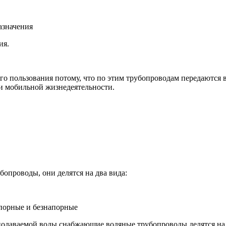
азначения
ия.
го пользования потому, что по этим трубопроводам передаются
и мобильной жизнедеятельности.
опроводы, они делятся на два вида:
порные и безнапорные
 подаваемой воды снабжающие водяные трубопроводы делятся на 