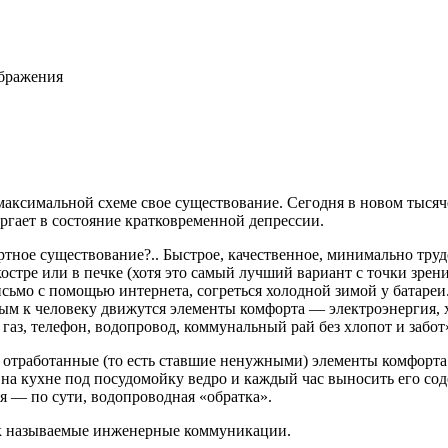
ображения
аксимальной схеме свое существование. Сегодня в новом тысяче
ргает в состояние кратковременной депрессии.
тное существование?.. Быстрое, качественное, минимально труд
костре или в печке (хотя это самый лучший вариант с точки зре
сьмо с помощью интернета, согреться холодной зимой у батареи.
м к человеку движутся элементы комфорта — электроэнергия, х
 газ, телефон, водопровод, коммунальный рай без хлопот и забот
 отработанные (то есть ставшие ненужными) элементы комфорта
ь на кухне под посудомойку ведро и каждый час выносить его с
ия — по сути, водопроводная «обратка».
к называемые
инженерные коммуникации.