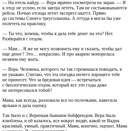
— На отель найду. — Вера мрачно посмотрела на экран. — Я
к отцу не успею, если завтра лететь. Там не состыковываются
рейсы. Ночью отсюда летит экспресс-шаттл. Прямо
до системы Синего треугольника. А оттуда я могла бы уже
полететь на практику.
— Ты что, хочешь, чтобы я дала тебе денег на это? Нет.
Разбирайся с отцом.
— Мам… Я же не могу позвонить ему и сказать, чтобы дал
еще денег? Это… некрасиво. И про аварию монорельса
незачем ему знать.
— Вера. Человека, которого ты так стремишься повидать, я
не уважаю. Считаю, что эта поездка ничего хорошего тебе
не принесет. Что за бредовая идея — встречаться
с биологическим отцом, который все эти годы даже
не интересовался тобой?
Мама, как всегда, разложила все по полочками, навесила
ярлыки и дала оценку.
Так было и с Вериным бывшим бойфрендом. Вера была
влюблена, и ей казалось, все вокруг видят, какой ее Вадик
красивый, умный, практичный. Мама, конечно, оценит. Мама