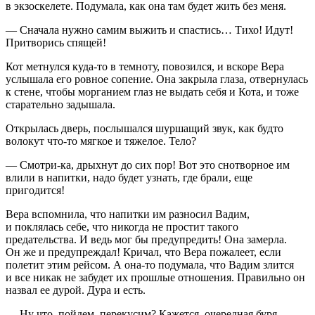
в экзоскелете. Подумала, как она там будет жить без меня.
— Сначала нужно самим выжить и спастись… Тихо! Идут!
Притворись спящей!
Кот метнулся куда-то в темноту, повозился, и вскоре Вера
услышала его ровное сопение. Она закрыла глаза, отвернулась
к стене, чтобы морганием глаз не выдать себя и Кота, и тоже
старательно задышала.
Открылась дверь, послышался шуршащий звук, как будто
волокут что-то мягкое и тяжелое. Тело?
— Смотри-ка, дрыхнут до сих пор! Вот это снотворное им
влили в напитки, надо будет узнать, где брали, еще
пригодится!
Вера вспомнила, что напитки им разносил Вадим,
и поклялась себе, что никогда не простит такого
предательства. И ведь мог бы предупредить! Она замерла.
Он же и предупреждал! Кричал, что Вера пожалеет, если
полетит этим рейсом. А она-то подумала, что Вадим злится
и все никак не забудет их прошлые отношения. Правильно он
назвал ее дурой. Дура и есть.
— Ну что, пойдем, перекусим? Кажется, очередная буря