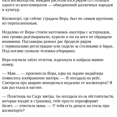
пять космопортов, каждый располагался рядом со столицей
одного из конгломератов — объединений различных народов
и культур.
Космопорт, где сейчас страдала Вера, был не самым крупным,
но переполненным.
Недалеко от Веры стояли вахтовики–шахтеры с астероидов,
они громко разговаривали, курили и ни на кого не обращали
внимания. Пассажиры разных рас бродили рядом
с терминалами регистрации или сидели за столиками в барах.
Под ногами сновали тележки-уборщики.
Вера изучила табло отлетов, вздохнула и набрала мамин
номер.
— Мам… — произнесла Вера, едва на экране видайзера
появилось изображение матери. — Я опоздала на рейс.
Смотрела про аварию монорельса недалеко от космопорта? Я
как раз ехала в вагоне.
— Полетишь на Сиду завтра, ты опоздала из-за обстоятельств,
которые входят в страховку, тебе просто переоформят
билет, — ответила мама. — У тебя есть деньги на отель при
космопорте?