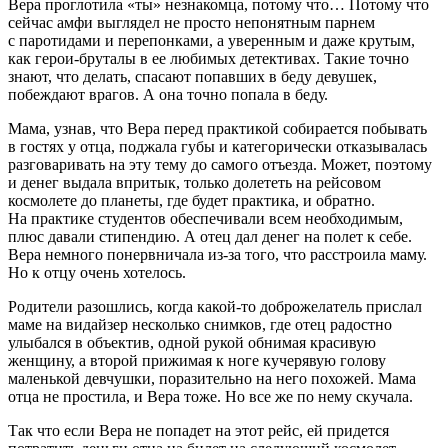
Вера проглотила «ты» незнакомца, потому что… Потому что
сейчас амфи выглядел не просто непонятным парнем
с паротидами и перепонками, а уверенным и даже крутым,
как герои-бруталы в ее любимых детективах. Такие точно
знают, что делать, спасают попавших в беду девушек,
побеждают врагов. А она точно попала в беду.
Мама, узнав, что Вера перед практикой собирается побывать
в гостях у отца, поджала губы и категорически отказывалась
разговаривать на эту тему до самого отъезда. Может, поэтому
и денег выдала впритык, только долететь на рейсовом
космолете до планеты, где будет практика, и обратно.
На практике студентов обеспечивали всем необходимым,
плюс давали стипендию. А отец дал денег на полет к себе.
Вера немного понервничала из-за того, что расстроила маму.
Но к отцу очень хотелось.
Родители разошлись, когда какой-то доброжелатель прислал
маме на видайзер несколько снимков, где отец радостно
улыбался в объектив, одной рукой обнимая красивую
женщину, а второй прижимая к ноге кучерявую голову
маленькой девчушки, поразительно на него похожей. Мама
отца не простила, и Вера тоже. Но все же по нему скучала.
Так что если Вера не попадет на этот рейс, ей придется