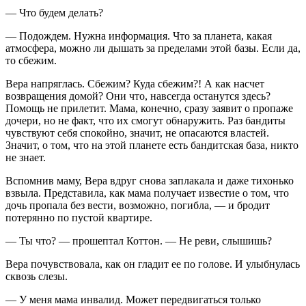
— Что будем делать?
— Подождем. Нужна информация. Что за планета, какая
атмосфера, можно ли дышать за пределами этой базы. Если да,
то сбежим.
Вера напряглась. Сбежим? Куда сбежим?! А как насчет
возвращения домой? Они что, навсегда останутся здесь?
Помощь не прилетит. Мама, конечно, сразу заявит о пропаже
дочери, но не факт, что их смогут обнаружить. Раз бандиты
чувствуют себя спокойно, значит, не опасаются властей.
Значит, о том, что на этой планете есть бандитская база, никто
не знает.
Вспомнив маму, Вера вдруг снова заплакала и даже тихонько
взвыла. Представила, как мама получает известие о том, что
дочь пропала без вести, возможно, погибла, — и бродит
потерянно по пустой квартире.
— Ты что? — прошептал Коттон. — Не реви, слышишь?
Вера почувствовала, как он гладит ее по голове. И улыбнулась
сквозь слезы.
— У меня мама инвалид. Может передвигаться только