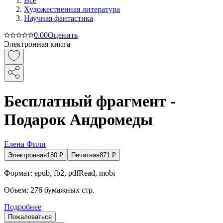
Все
Художественная литература
Научная фантастика
0.0
0
Оценить
Электронная книга
Бесплатный фрагмент -
Подарок Андромеды
Елена Фили
Электронная
180
₽
Печатная
871
₽
Формат:
epub, fb2, pdfRead, mobi
Объем:
276
бумажных стр.
Подробнее
Пожаловаться