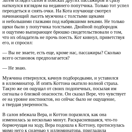
Затем оглядел салон в поисках других пассажиров и сразу
наткнулся взглядом на недавнего попутчика. Только тот успел
переодеться и снять очки. На Кота изучающе смотрел
начинающий лысеть мужчина с толстыми щеками
и небольшими глазками под набрякшими веками. Не только
щеки были у попутчика толстыми. Двойной подбородок
и ощутимо выпирающее брюшко свидетельствовали о том,
что их обладатель не прочь поесть. Кот кивнул, приветствуя
его, и спросил:
— Вы не знаете, есть еще, кроме нас, пассажиры? Сколько
всего остановок предполагается?
— Не знаю.
Мужчина отвернулся, качнув подбородками, и уставился
в иллюминатор. И опять Коттона окатило волной страха.
Такую же он ощущал от своих подопечных, посылая им
сигналы о близкой опасности. Он сказал Вере, что чувствует
ее на уровне инстинктов, но сейчас было не ощущение,
а твердая уверенность.
В салон вбежала Вера, и Коттон поразился, как она
изменилась за несколько минут. Раскрасневшаяся, что-то
бормочущая на ходу, Вера подошла к Коттону, протиснулась
мимо него к сиденью у иллюминатора, пригладила