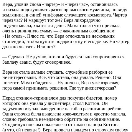
Вера, уловив слова «чартер» и «через час», остановилась
и начала подслушивать разговор высокого мужчины, по виду
землянина, в синей униформе служащего космопорта. Чартер
через час? И маршрут тот же? Вера лихорадочно
подсчитывала, хватит ли денег. Мама только что прислала
очень приличную сумму — с лаконичным сообщением:
«На отель». Плюс то, что Вера отложила из нескольких
стипендий, чтобы купить подарки отцу и его дочке. На чартер
должно хватить. Или нет?
— Сделаю. Не думаю, что они будут сильно сопротивляться.
Заплачу аванс, будут сговорчивее.
Вера не стала дальше слушать, служебные разборки ее
не интересовали. Все, что хотела, она узнала. Решено. Она
полетит. Мама обидится… Ну ничего, Вера уже взрослая,
пора самой принимать решения. Где тут диспетчерская?
Перед стендом-терминалом для покупки билетов, номер
которого она узнала у диспетчера, стоял Коттон. Он
задумчиво изучал выведенное на табло расписание рейсов.
Одна строчка была выделена ярко-желтым и яростно мигала,
словно требовала немедленно обратить на себя внимание.
Отодвинув плечом ошалевшего от такого напора Коттона
(а что, ей некогда!), Вера провела пальцем по строчкам сверху