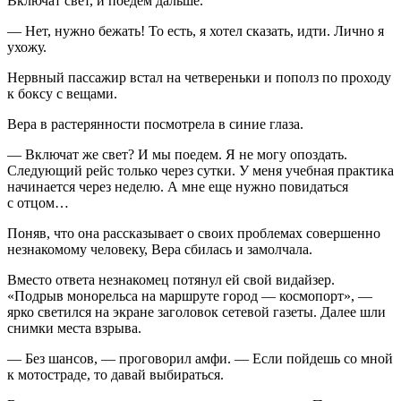
Включат свет, и поедем дальше.
— Нет, нужно бежать! То есть, я хотел сказать, идти. Лично я
ухожу.
Нервный пассажир встал на четвереньки и пополз по проходу
к боксу с вещами.
Вера в растерянности посмотрела в синие глаза.
— Включат же свет? И мы поедем. Я не могу опоздать.
Следующий рейс только через сутки. У меня учебная практика
начинается через неделю. А мне еще нужно повидаться
с отцом…
Поняв, что она рассказывает о своих проблемах совершенно
незнакомому человеку, Вера сбилась и замолчала.
Вместо ответа незнакомец потянул ей свой видайзер.
«Подрыв монорельса на маршруте город — космопорт», —
ярко светился на экране заголовок сетевой газеты. Далее шли
снимки места взрыва.
— Без шансов, — проговорил амфи. — Если пойдешь со мной
к мотостраде, то давай выбираться.