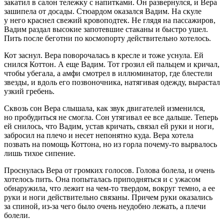
закатил в салон тележку с напитками. Он развернулся, и Вера
зашипела от досады. Стюардом оказался Вадим. На скуле
у него краснел свежий кровоподтек. Не глядя на пассажиров,
Вадим раздал высокие запотевшие стаканы и быстро ушел.
Пить после беготни по космопорту действительно хотелось.
Кот заснул. Вера поворочалась в кресле и тоже уснула. Ей
снился Коттон. А еще Вадим. Тот грозил ей пальцем и кричал,
чтобы убегала, а амфи смотрел в иллюминатор, где блестели
звезды, и вдоль его позвоночника, натягивая одежду, вырастал
узкий гребень.
Сквозь сон Вера слышала, как звук двигателей изменился,
но пробудиться не смогла. Сон утягивал ее все дальше. Теперь
ей снилось, что Вадим, устав кричать, связал ей руки и ноги,
забросил на плечо и несет непонятно куда. Вера хотела
позвать на помощь Коттона, но из горла почему-то вырвалось
лишь тихое сипение.
Проснулась Вера от громких голосов. Голова болела, и очень
хотелось пить. Она попыталась приподняться и с ужасом
обнаружила, что лежит на чем-то твердом, вокруг темно, а ее
руки и ноги действительно связаны. Причем руки оказались
за спиной, из-за чего было очень неудобно лежать, а плечи
болели.