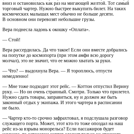
вниз и остановилась как раз на мигающей желтой. Тот самый
торговый чартер. Нужно быстрее выкупить билет. На таких
космических малышах мест обычно не больше десяти.
В основном они перевозят небольшие грузы.
Вера поднесла ладонь к окошку «Оплата».
— Стой!
Вера рассердилась. Да что такое! Если они вместе добрались
на попутке до космопорта (при этом амфи всю дорогу
молчал), это не значит, что ее можно хватать за руки.
— Что? — выдохнула Вера. — Я тороплюсь, отпусти
немедленно!
— Мне тоже подходит этот рейс. — Коттон отпустил Верину
руку. — Но он очень странный. Смотри. Только что прилетел.
Нужно сдать товары, заправиться, ну и должен же быть
законный отдых у экипажа. И этого чартера в расписании
не было.
— Чартер кто-то срочно зафрахтовал, я подслушала разговор
служащего порта. Может, этот кто-то тоже опоздал на наш
рейс из-за взрыва монорельса? Если пассажиров будет