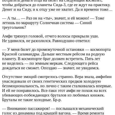
потратить деньги отца на билет на следующий космолет,
чтобы добраться до планеты Сида-3, где ее ждут на практику.
Денег и на Сиду, и к отцу уже не хватит. Да и времени тоже…
— А ты… — Раз он на «ты», значит, и ей можно! — Тоже
летишь по маршруту Солнечная система — Синий
треугольник?
Амфи тряхнул головой, отчего волосы прикрыли уши.
Не удивился, не разозлился. Равнодушно ответил:
— У меня билет до промежуточной остановки — космопорта
Красной саламандры. Дальше местным рейсом на родную
планету. В космопорте брат должен встретить. Пять лет
не виделись — по земным меркам. Следующего рейса
дождаться не сможет. Опоздаю — значит, не увидимся.
Отсутствие эмоций смотрелось странно. Вера знала, амфибии
унаследовали от своих генетических предков холодную
безэмоциональность, но лично с таким сталкивалась впервые.
И ей не понравилось. Все-таки этот амфи не похож на всех
убивающих-побеждающих бруталов из любимых книжек.
Бруталы не такие холодные. Бр-р.
— Вниманию пассажиров! — послышался механический
голос из динамика под крышей вагона. — Время ремонта