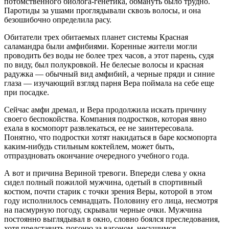
потомственного биолога-генетика, обмануть было трудно.
Паротиды
за ушами проглядывали сквозь волосы, и она
безошибочно определила расу.
Обитатели трех обитаемых планет системы Красная
саламандра были амфибиями. Коренные жители могли
проводить без воды не более трех часов, а этот парень, судя
по виду, был полукровкой. Не белесые волосы и красная
радужка — обычный вид амфибий, а черные пряди и синие
глаза — изучающий взгляд парня Вера поймала на себе еще
при посадке.
Сейчас амфи дремал, и Вера продолжила искать причину
своего беспокойства. Компания подростков, которая явно
ехала в космопорт развлекаться, ее не заинтересовала.
Понятно, что подростки хотят накидаться в баре космопорта
каким-нибудь стильным коктейлем, может быть,
отпраздновать окончание очередного учебного года.
А вот и причина Вериной тревоги. Впереди слева у окна
сидел полный пожилой мужчина, одетый в спортивный
костюм, почти старик с точки зрения Веры, которой в этом
году исполнилось семнадцать. Половину его лица, несмотря
на пасмурную погоду, скрывали черные очки. Мужчина
постоянно выглядывал в окно, словно боялся преследования,
хотя представить погоню за вагоном, несущимся