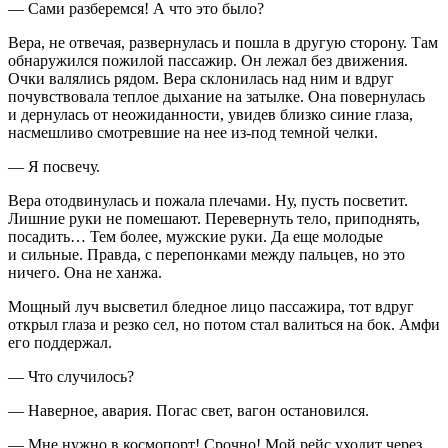
— Сами разберемся! А что это было?
Вера, не отвечая, развернулась и пошла в другую сторону. Там
обнаружился пожилой пассажир. Он лежал без движения.
Очки валялись рядом. Вера склонилась над ним и вдруг
почувствовала теплое дыхание на затылке. Она повернулась
и дернулась от неожиданности, увидев близко синие глаза,
насмешливо смотревшие на нее из-под темной челки.
— Я посвечу.
Вера отодвинулась и пожала плечами. Ну, пусть посветит.
Лишние руки не помешают. Перевернуть тело, приподнять,
посадить… Тем более, мужские руки. Да еще молодые
и сильные. Правда, с перепонками между пальцев, но это
ничего. Она не ханжа.
Мощный луч высветил бледное лицо пассажира, тот вдруг
открыл глаза и резко сел, но потом стал валиться на бок. Амфи
его поддержал.
— Что случилось?
— Наверное, авария. Погас свет, вагон остановился.
— Мне нужно в космопорт! Срочно! Мой рейс уходит через