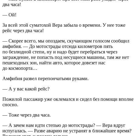
два часа!
— Ой!
За всей этой суматохой Вера забыла о времени. У нее тоже
рейс через два часа!
— Скорее всего, мы опоздаем, скучающим голосом сообщил
амфибия. — До мотострады отсюда километров пять
по безлюдной степи, ну и надо будет перебраться через
заграждение, не попасть под несущиеся машины, там же нет
пешеходных зон, найти авто, которое довезет нас
до космопорта…
Амфибия развел перепончатыми руками.
— А у вас какой рейс?
Пожилой пассажир уже оклемался и сидел без помощи вполне
сносно.
— Тоже через два часа.
— А зачем нам идти степью до мотострады? — Вера вдруг
испугалась. — Разве аварию не устранят в ближайшее время?