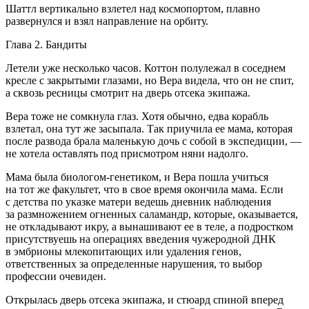
Шаттл вертикально взлетел над космопортом, плавно
развернулся и взял направление на орбиту.
Глава 2. Бандиты
Летели уже несколько часов. Коттон полулежал в соседнем
кресле с закрытыми глазами, но Вера видела, что он не спит,
а сквозь ресницы смотрит на дверь отсека экипажа.
Вера тоже не сомкнула глаз. Хотя обычно, едва корабль
взлетал, она тут же засыпала. Так приучила ее мама, которая
после развода брала маленькую дочь с собой в экспедиции, —
не хотела оставлять под присмотром няни надолго.
Мама была биологом-генетиком, и Вера пошла учиться
на тот же факультет, что в свое время окончила мама. Если
с детства по указке матери ведешь дневник наблюдения
за размножением огненных саламандр, которые, оказывается,
не откладывают икру, а вынашивают ее в теле, а подростком
присутствуешь на операциях введения чужеродной ДНК
в эмбрионы млекопитающих или удаления генов,
ответственных за определенные нарушения, то выбор
профессии очевиден.
Открылась дверь отсека экипажа, и стюард спиной вперед