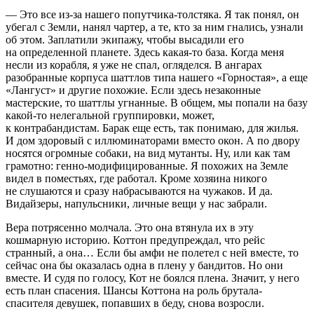
— Это все из-за нашего попутчика-толстяка. Я так понял, он
убегал с Земли, нанял чартер, а те, кто за ним гнались, узнали
об этом. Заплатили экипажу, чтобы высадили его
на определенной планете. Здесь какая-то база. Когда меня
несли из корабля, я уже не спал, огляделся. В ангарах
разобранные корпуса шаттлов типа нашего «Горностая», а еще
«Лангуст» и другие похожие. Если здесь незаконные
мастерские, то шаттлы угнанные. В общем, мы попали на базу
какой-то нелегальной группировки, может,
к контрабандистам. Барак еще есть, так понимаю, для жилья.
И дом здоровый с иллюминаторами вместо окон. А по двору
носятся огромные собаки, на вид мутанты. Ну, или как там
грамотно: генно-модифицированные. Я похожих на Земле
видел в поместьях, где работал. Кроме хозяина никого
не слушаются и сразу набрасываются на чужаков. И да.
Видайзеры, напульсники, личные вещи у нас забрали.
Вера потрясенно молчала. Это она втянула их в эту
кошмарную историю. Коттон предупреждал, что рейс
странный, а она… Если бы амфи не полетел с ней вместе, то
сейчас она бы оказалась одна в плену у бандитов. Но они
вместе. И судя по голосу, Кот не боялся плена. Значит, у него
есть план спасения. Шансы Коттона на роль брутала-
спасителя девушек, попавших в беду, снова возросли.