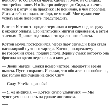
немного, то остановки чартер сделает только на станциях
«по требованию». И я быстро доберусь до Сиды, а значит,
успею и к отцу, и на практику. Не понимаю, в чем проблема.
Я из-за тебя опоздаю, отойди, не мешай! Мне нужно еще
успеть маме позвонить, предупредить.
В ответ Коттон загородил терминал и первым поднес руку
к окошку оплаты. Его напульсник мигнул сиреневым, а затем
зеленым. Пришел код только что купленного билета.
Коттон молча посторонился. Через пару секунд и Вера стала
пассажиркой нужного чартера. Коттон, по-прежнему
не говоря ни слова, поднял с пола Верину сумку, которую она
бросила во время перепалки, и кивнул:
— Звони матери. Скажи номер чартера, маршрут и время
вылета. Пусть сохранит. И скажи, что обязательно сообщишь,
как только прибудешь на свою Сигу.
— Сиду. У тебя паранойя!
— Я же амфибия. — Коттон скупо улыбнулся. — Мы
чувствуем опасность на уровне инстинкта.
***