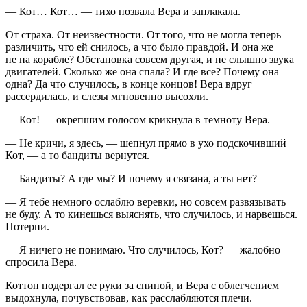
— Кот… Кот… — тихо позвала Вера и заплакала.
От страха. От неизвестности. От того, что не могла теперь
различить, что ей снилось, а что было правдой. И она же
не на корабле? Обстановка совсем другая, и не слышно звука
двигателей. Сколько же она спала? И где все? Почему она
одна? Да что случилось, в конце концов! Вера вдруг
рассердилась, и слезы мгновенно высохли.
— Кот! — окрепшим голосом крикнула в темноту Вера.
— Не кричи, я здесь, — шепнул прямо в ухо подскочивший
Кот, — а то бандиты вернутся.
— Бандиты? А где мы? И почему я связана, а ты нет?
— Я тебе немного ослаблю веревки, но совсем развязывать
не буду. А то кинешься выяснять, что случилось, и нарвешься.
Потерпи.
— Я ничего не понимаю.
Что
случилось, Кот? — жалобно
спросила Вера.
Коттон подергал ее руки за спиной, и Вера с облегчением
выдохнула, почувствовав, как расслабляются плечи.