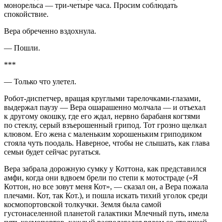
монорельса — три-четыре часа. Просим соблюдать
спокойствие.
Вера обреченно вздохнула.
— Пошли.
***
— Только что улетел.
Робот-диспетчер, вращая круглыми тарелочками-глазами,
выдержал паузу — Вера ошарашенно молчала — и отъехал
к другому окошку, где его ждал, нервно барабаня когтями
по стеклу, серый взъерошенный грипод. Тот грозно щелкал
клювом. Его жена с маленьким хорошеньким гриподиком
стояла чуть поодаль. Наверное, чтобы не слышать, как глава
семьи будет сейчас ругаться.
Вера забрала дорожную сумку у Коттона, как представился
амфи, когда они вдвоем брели по степи к мотостраде («Я
Коттон, но все зовут меня Кот», — сказал он, а Вера пожала
плечами. Кот, так Кот.), и пошла искать тихий уголок среди
космопортовской толкучки. Земля была самой
густонаселенной планетой галактики Млечный путь, имела