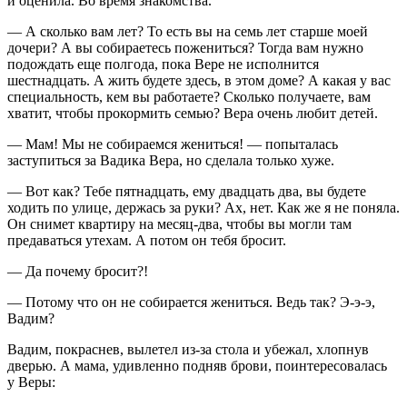
и оценила. Во время знакомства.
— А сколько вам лет? То есть вы на семь лет старше моей
дочери? А вы собираетесь пожениться? Тогда вам нужно
подождать еще полгода, пока Вере не исполнится
шестнадцать. А жить будете здесь, в этом доме? А какая у вас
специальность, кем вы работаете? Сколько получаете, вам
хватит, чтобы прокормить семью? Вера очень любит детей.
— Мам! Мы не собираемся жениться! — попыталась
заступиться за Вадика Вера, но сделала только хуже.
— Вот как? Тебе пятнадцать, ему двадцать два, вы будете
ходить по улице, держась за руки? Ах, нет. Как же я не поняла.
Он снимет квартиру на месяц-два, чтобы вы могли там
предаваться утехам. А потом он тебя бросит.
— Да почему бросит?!
— Потому что он не собирается жениться. Ведь так? Э-э-э,
Вадим?
Вадим, покраснев, вылетел из-за стола и убежал, хлопнув
дверью. А мама, удивленно подняв брови, поинтересовалась
у Веры: