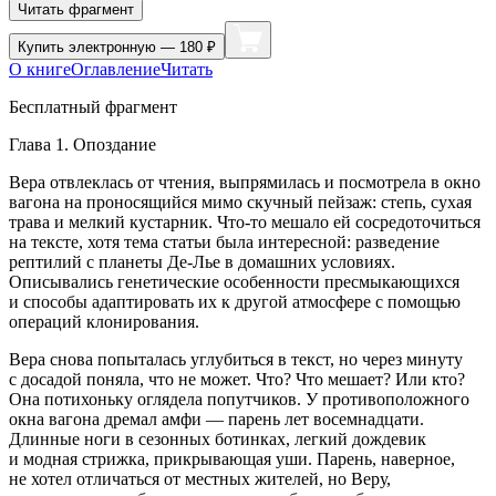
Читать фрагмент
Купить
электронную — 180 ₽
О книге
Оглавление
Читать
Бесплатный фрагмент
Глава 1. Опоздание
Вера отвлеклась от чтения, выпрямилась и посмотрела в окно
вагона на проносящийся мимо скучный пейзаж: степь, сухая
трава и мелкий кустарник. Что-то мешало ей сосредоточиться
на тексте, хотя тема статьи была интересной: разведение
рептилий с планеты Де-Лье в домашних условиях.
Описывались генетические особенности пресмыкающихся
и способы адаптировать их к другой атмосфере с помощью
операций клонирования.
Вера снова попыталась углубиться в текст, но через минуту
с досадой поняла, что не может. Что? Что мешает? Или кто?
Она потихоньку оглядела попутчиков. У противоположного
окна вагона дремал амфи — парень лет восемнадцати.
Длинные ноги в сезонных ботинках, легкий дождевик
и модная стрижка, прикрывающая уши. Парень, наверное,
не хотел отличаться от местных жителей, но Веру,