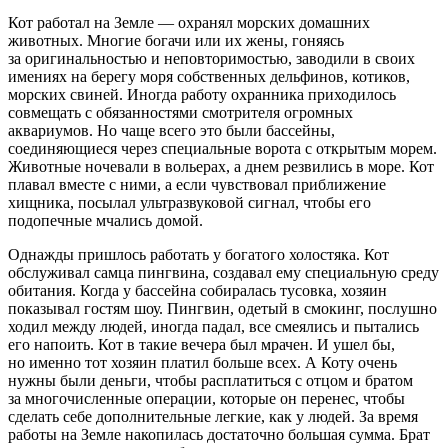
Кот работал на Земле — охранял морских домашних
животных. Многие богачи или их жены, гоняясь
за оригинальностью и неповторимостью, заводили в своих
имениях на берегу моря собственных дельфинов, котиков,
морских свиней. Иногда работу охранника приходилось
совмещать с обязанностями смотрителя огромных
аквариумов. Но чаще всего это были бассейны,
соединяющиеся через специальные ворота с открытым морем.
Животные ночевали в вольерах, а днем резвились в море. Кот
плавал вместе с ними, а если чувствовал приближение
хищника, посылал ультразвуковой сигнал, чтобы его
подопечные мчались домой.
Однажды пришлось работать у богатого холостяка. Кот
обслуживал самца пингвина, создавал ему специальную среду
обитания. Когда у бассейна собиралась тусовка, хозяин
показывал гостям шоу. Пингвин, одетый в смокинг, послушно
ходил между людей, иногда падал, все смеялись и пытались
его напоить. Кот в такие вечера был мрачен. И ушел бы,
но именно тот хозяин платил больше всех. А Коту очень
нужны были деньги, чтобы расплатиться с отцом и братом
за многочисленные операции, которые он перенес, чтобы
сделать себе дополнительные легкие, как у людей. За время
работы на Земле накопилась достаточно большая сумма. Брат