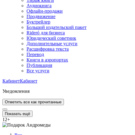
Тираж книги
Аудиокнига
Офлайн-продажи
Продвижение
Буктрейлер
Большой издательский пакет
Rideró для бизнеса
Юридический советник
Дополнительные услуги
Расшифровка текста
Перевод
Книги в аэропортах
Публикация
Все услуги
Кабинет
Кабинет
Уведомления
Отметить все как прочитанные
Показать ещё
12
+