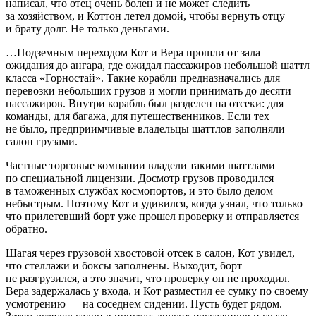
написал, что отец очень болен и не может следить
за хозяйством, и Коттон летел домой, чтобы вернуть отцу
и брату долг. Не только деньгами.
…Подземным переходом Кот и Вера прошли от зала
ожидания до ангара, где ожидал пассажиров небольшой шаттл
класса «Горностай». Такие корабли предназначались для
перевозки небольших грузов и могли принимать до десяти
пассажиров. Внутри корабль был разделен на отсеки: для
команды, для багажа, для путешественников. Если тех
не было, предприимчивые владельцы шаттлов заполняли
салон грузами.
Частные торговые компании владели такими шаттлами
по специальной лицензии. Досмотр грузов проводился
в таможенных службах космопортов, и это было делом
небыстрым. Поэтому Кот и удивился, когда узнал, что только
что прилетевший борт уже прошел проверку и отправляется
обратно.
Шагая через грузовой хвостовой отсек в салон, Кот увидел,
что стеллажи и боксы заполнены. Выходит, борт
не разгрузился, а это значит, что проверку он не проходил.
Вера задержалась у входа, и Кот разместил ее сумку по своему
усмотрению — на соседнем сидении. Пусть будет рядом.