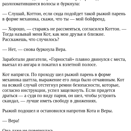
разлохматившиеся волосы и буркнула:
— Слушай, Коттон, если сюда подойдет такой рыжий парень
в форме механика, скажи, что ты — мой бойфренд.
— Хорошо, — стараясь не рассмеяться, согласился Коттон. —
Тогда называй меня Кот, как мои друзья и близкие.
Расскажешь, что случилось?
— Нет, — снова буркнула Вера.
Заработали двигатели, «Горностай» плавно двинулся с места,
выехал из ангара и покатил к взлетной полосе.
Кот напрягся. По проходу шел рыжий парень в форме
механика шаттла, выражение его лица было отчаянным. Кот
на всякий случай отстегнул ремни безопасности, которые,
согласно инструкции, успел защелкнуть. Если придется
драться — а судя по виду парня, он шел, чтобы устроить
скандал, — лучше иметь свободу в движениях.
Рыжий подошел и остановился напротив Кота и Веры.
— Вера!
Она даже не повернулась.