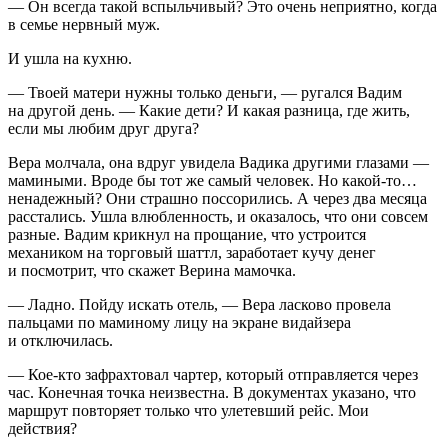
— Он всегда такой вспыльчивый? Это очень неприятно, когда
в семье нервный муж.
И ушла на кухню.
— Твоей матери нужны только деньги, — ругался Вадим
на другой день. — Какие дети? И какая разница, где жить,
если мы любим друг друга?
Вера молчала, она вдруг увидела Вадика другими глазами —
мамиными. Вроде бы тот же самый человек. Но какой-то…
ненадежный? Они страшно поссорились. А через два месяца
расстались. Ушла влюбленность, и оказалось, что они совсем
разные. Вадим крикнул на прощание, что устроится
механиком на торговый шаттл, заработает кучу денег
и посмотрит, что скажет Верина мамочка.
— Ладно. Пойду искать отель, — Вера ласково провела
пальцами по маминому лицу на экране видайзера
и отключилась.
— Кое-кто зафрахтовал чартер, который отправляется через
час. Конечная точка неизвестна. В документах указано, что
маршрут повторяет только что улетевший рейс. Мои
действия?