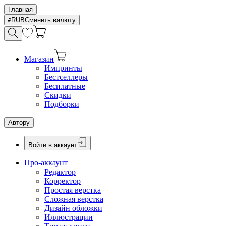
Главная
RUB
Сменить валюту
Магазин
Импринты
Бестселлеры
Бесплатные
Скидки
Подборки
Автору
Войти в аккаунт
Про-аккаунт
Редактор
Корректор
Простая верстка
Сложная верстка
Дизайн обложки
Иллюстрации