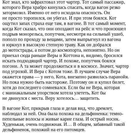
Кот знал, кто зафрахтовал этот чартер. Тот самый пассажир,
которого Вера храбро кинулась спасать, когда вагон резко
затормозил. Именно от него исходила опасность. Он
не просто торопился, он убегал. И при этом боялся. Кот
ощутил запах страха еще там, в вагоне. В тот самый момент,
когда Кот сказал, что они опоздают на рейс и что произошел
подрыв монорельса, попутчик, несмотря на сильный ушиб,
пополз по проходу за вещами, затем выпрыгнул из вагона
и юркнул в высокую степную траву. Как он добрался
до мотострады, а потом до космопорта, непонятно. Но он
приехал сюда раньше Веры и Коттона и, видимо, бросился
искать подходящий чартер. И похоже, попутчик боялся
погони. А та может продолжиться и в космосе. Значит, чартер
под угрозой. И Вера с Котом тоже. В лучшем случае Вера
окажется права — у него, Кота, внезапно развилась паранойя.
Но пока нужно быть настороже. Поэтому он и купил билет,
хотя до последнего сомневался. Если бы не Вера, которая
с маниакальным упорством хотела улететь, Кот бы
не двинулся с места. Веру хотелось… защитить.
В вагоне Кот, прикрыв глаза и делая вид, что дремлет,
наблюдал за ней. Она была похожа на дельфиненка: темно-
пепельные волосы и живые карие глаза. И острый носик.
Худенькая, очень подвижная. И… В общем, забавный такой
дельфиненок, похожий на его питомцев.