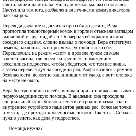
Светильники на потолке мигнули несколько раз и погасли.
Наступила темнота, разбавленная лучиками коммуникаторов
пассажиров.
Переведя дыхание и досчитав про себя до десяти, Вера
проглотила тошнотворный комок в горле и отыскала взглядом
выпавший из рук видайзер. Он мерцал ей экраном из-под
соседнего сиденья, словно взывал о помощи. Вера отстегнула
ремень, наклонилась и притянула устройство к себе.
Переключила на режим «свет» и провела лучом сначала
в конец вагона, где перед экстренным торможением
веселились подростки, чтобы убедиться, что там все живы,
а затем перевела луч на соседний ряд. Амфи возился с ремнем
безопасности, вероятно заклинившим от удара, а вот толстяка
на месте не было.
Вера быстро пришла в себя, встала и приготовилась оказывать
первую медицинскую помощь. В академии она проходила
специальный курс. Биологи-генетики сродни врачам: знают
внутреннее устройство пациентов разных рас, болевые точки
и места, где проходят кровеносные потоки. Так что… Сначала
нужно узнать, как дела у подростков.
— Помощь нужна?