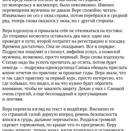
по монорельсу в космопорт, было невозможно. Именно
перемещения мужчины не давали Вере спокойно читать.
Изначально он сел у окна справа, потом перебрался в средний
ряд, теперь снова оказался у окна, но с другой стороны.
Вера вздохнула и приказала себе не отвлекаться на пустяки.
До отправки космолета оставалось два часа: один она
проведет в пути, второй потратит на регистрацию и посадку.
Времени достаточно. Она не опаздывает. Все в порядке.
Подростки пошумят и стихнут, амфибия уснул, а пожилой
мужчина, возможно, просто нервный. Вера снова вздохнула.
Статью надо бы успеть прочитать до отлета, потом будет
некогда — подружка-однокурсница Санька обещала прислать
копии отчетов по практике за прошлые годы. Вера знала, что
и так сдаст практику за первый курс, просто интересно, кто
где побывал, что видел, и на что нужно будет обратить
внимание, чтобы не завалить защиту. Декан у них с Санькой
очень строгий, а еще беспощадный к прогульщикам
и лентяям.
Вера перевела взгляд на текст в видайзере. Внезапно ее
со страшной силой дернуло вперед, ремень безопасности
впился в грудь, дыхание перехватило. Раздался громкий
скрежет торможения, по крыше что-то прогремело. Веру
снова дернуло, теперь назад, вагон вздрогнул и остановился.