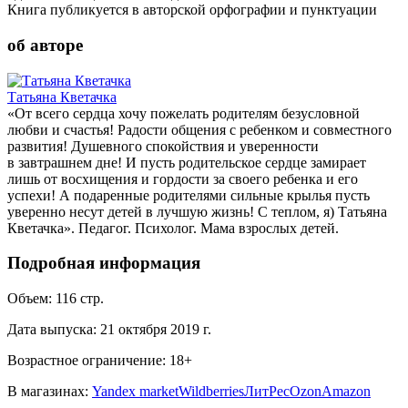
Книга публикуется в авторской орфографии и пунктуации
об авторе
Татьяна Кветачка
«От всего сердца хочу пожелать родителям безусловной
любви и счастья! Радости общения с ребенком и совместного
развития! Душевного спокойствия и уверенности
в завтрашнем дне! И пусть родительское сердце замирает
лишь от восхищения и гордости за своего ребенка и его
успехи! А подаренные родителями сильные крылья пусть
уверенно несут детей в лучшую жизнь! С теплом, я) Татьяна
Кветачка». Педагог. Психолог. Мама взрослых детей.
Подробная информация
Объем:
116
стр.
Дата выпуска:
21 октября 2019 г.
Возрастное ограничение:
18
+
В магазинах:
Yandex market
Wildberries
ЛитРес
Ozon
Amazon