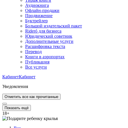
Тираж книги
Аудиокнига
Офлайн-продажи
Продвижение
Буктрейлер
Большой издательский пакет
Rideró для бизнеса
Юридический советник
Дополнительные услуги
Расшифровка текста
Перевод
Книги в аэропортах
Публикация
Все услуги
Кабинет
Кабинет
Уведомления
Отметить все как прочитанные
Показать ещё
18
+