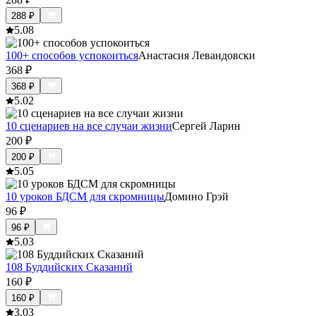
288
₽
5.0
8
100+ способов успокоиться
Анастасия Левандовски
368
₽
368
₽
5.0
2
10 сценариев на все случаи жизни
Сергей Ларин
200
₽
200
₽
5.0
5
10 уроков БДСМ для скромницы
Домино Грэй
96
₽
96
₽
5.0
3
108 Буддийских Сказаний
160
₽
160
₽
3.0
3