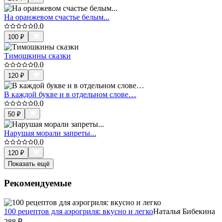
На оранжевом счастье белым...
0.0
100
₽
Тимошкины сказки
0.0
120
₽
В каждой букве и в отдельном слове…
0.0
50
₽
Нарушая морали запреты...
0.0
120
₽
Показать ещё
Рекомендуемые
100 рецептов для аэрогриля: вкусно и легко
Наталья Бибекина
288
₽