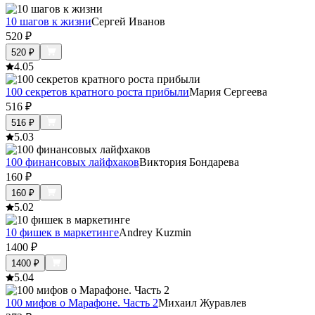
10 шагов к жизни
Сергей Иванов
520
₽
520
₽
4.0
5
100 секретов кратного роста прибыли
Мария Сергеева
516
₽
516
₽
5.0
3
100 финансовых лайфхаков
Виктория Бондарева
160
₽
160
₽
5.0
2
10 фишек в маркетинге
Andrey Kuzmin
1400
₽
1400
₽
5.0
4
100 мифов о Марафоне. Часть 2
Михаил Журавлев