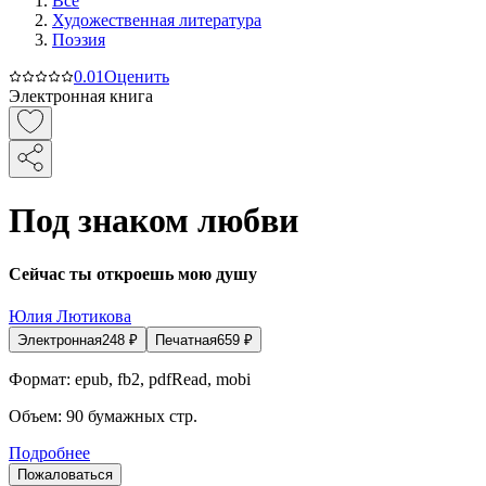
Все
Художественная литература
Поэзия
0.0
1
Оценить
Электронная книга
Под знаком любви
Сейчас ты откроешь мою душу
Юлия Лютикова
Электронная
248
₽
Печатная
659
₽
Формат:
epub, fb2, pdfRead, mobi
Объем:
90
бумажных стр.
Подробнее
Пожаловаться