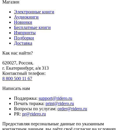
Магазин
Электронные книги
Аудиокниги
Новинки
Бесплатные книги
Импринты
Подборки
Доставка
Как нас найти?
620027
,
Россия
,
г. Екатеринбург, а/я 313
Контактный телефон
:
8 800 500 11 67
Написать нам
Поддержка
:
support@ridero.ru
Печать тиража
:
print@ridero.ru
Вопросы по услугам
:
order@ridero.ru
PR
:
pr@ridero.ru
Предоставляя персональные данные по указанным
контактным данным, вы даёте своё согласие на условиях,