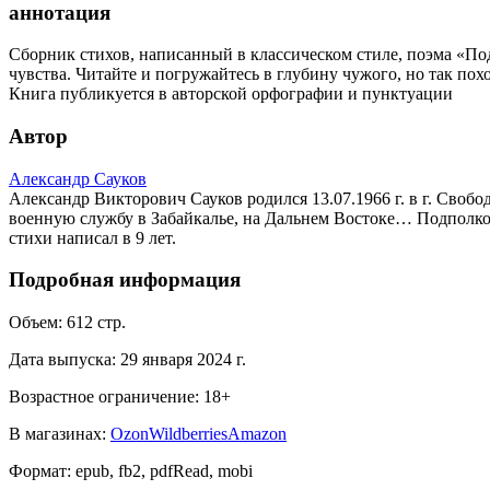
аннотация
Сборник стихов, написанный в классическом стиле, поэма «По
чувства. Читайте и погружайтесь в глубину чужого, но так пох
Книга публикуется в авторской орфографии и пунктуации
Автор
Александр Сауков
Александр Викторович Сауков родился 13.07.1966 г. в г. Своб
военную службу в Забайкалье, на Дальнем Востоке… Подполков
стихи написал в 9 лет.
Подробная информация
Объем:
612
стр.
Дата выпуска:
29 января 2024 г.
Возрастное ограничение:
18
+
В магазинах:
Ozon
Wildberries
Amazon
Формат:
epub, fb2, pdfRead, mobi