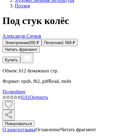
Художественная литература
Поэзия
Под стук колёс
Александр Сауков
Электронная
200
₽
Печатная
1 569
₽
Читать фрагмент
Купить
Объем:
612
бумажных стр.
Формат:
epub, fb2, pdfRead, mobi
Подробнее
0.0
1
Оценить
Пожаловаться
О книге
отзывы
Оглавление
Читать фрагмент