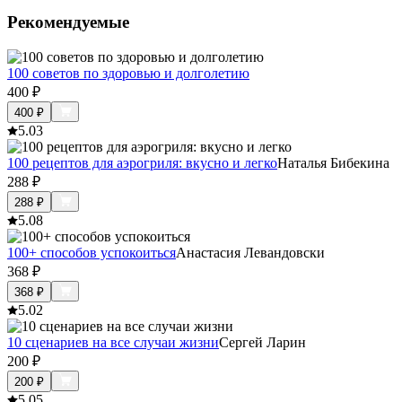
Рекомендуемые
100 советов по здоровью и долголетию
400
₽
400
₽
5.0
3
100 рецептов для аэрогриля: вкусно и легко
Наталья Бибекина
288
₽
288
₽
5.0
8
100+ способов успокоиться
Анастасия Левандовски
368
₽
368
₽
5.0
2
10 сценариев на все случаи жизни
Сергей Ларин
200
₽
200
₽
5.0
5