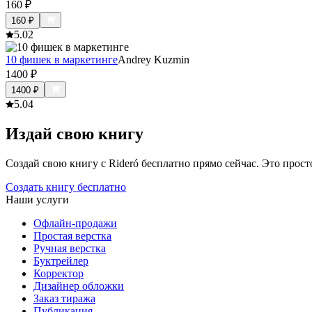
160
₽
160
₽
5.0
2
10 фишек в маркетинге
Andrey Kuzmin
1400
₽
1400
₽
5.0
4
Издай свою книгу
Создай свою книгу с Rideró бесплатно прямо сейчас. Это просто,
Создать книгу бесплатно
Наши услуги
Офлайн-продажи
Простая верстка
Ручная верстка
Буктрейлер
Корректор
Дизайнер обложки
Заказ тиража
Публикация