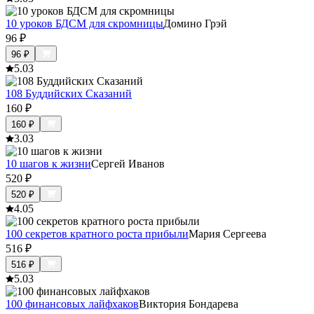
10 уроков БДСМ для скромницы
Домино Грэй
96
₽
96
₽
5.0
3
108 Буддийских Сказаний
160
₽
160
₽
3.0
3
10 шагов к жизни
Сергей Иванов
520
₽
520
₽
4.0
5
100 секретов кратного роста прибыли
Мария Сергеева
516
₽
516
₽
5.0
3
100 финансовых лайфхаков
Виктория Бондарева