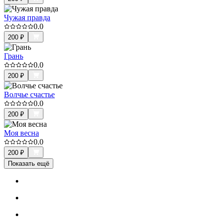
Чужая правда
0.0
200
₽
Грань
0.0
200
₽
Волчье счастье
0.0
200
₽
Моя весна
0.0
200
₽
Показать ещё