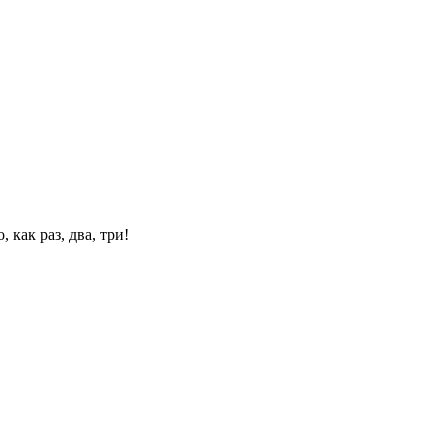
 как раз, два, три!