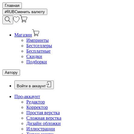
Главная
RUB
Сменить валюту
Магазин
Импринты
Бестселлеры
Бесплатные
Скидки
Подборки
Автору
Войти в аккаунт
Про-аккаунт
Редактор
Корректор
Простая верстка
Сложная верстка
Дизайн обложки
Иллюстрации