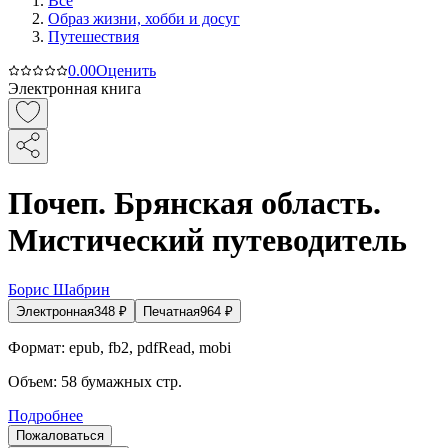
Все
Образ жизни, хобби и досуг
Путешествия
0.0
0
Оценить
Электронная книга
Почеп. Брянская область.
Мистический путеводитель
Борис Шабрин
Электронная
348
₽
Печатная
964
₽
Формат:
epub, fb2, pdfRead, mobi
Объем:
58
бумажных стр.
Подробнее
Пожаловаться