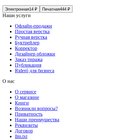
Электронная
14
₽
Печатная
444
₽
Наши услуги
Офлайн-продажи
Простая верстка
Ручная верстка
Буктрейлер
Корректор
Дизайнер обложки
Заказ тиража
Публикация
Rideró для бизнеса
О нас
О сервисе
О магазине
Книги
Возникли вопросы?
Приватность
Наши преимущества
Реквизиты
Договор
llm.txt