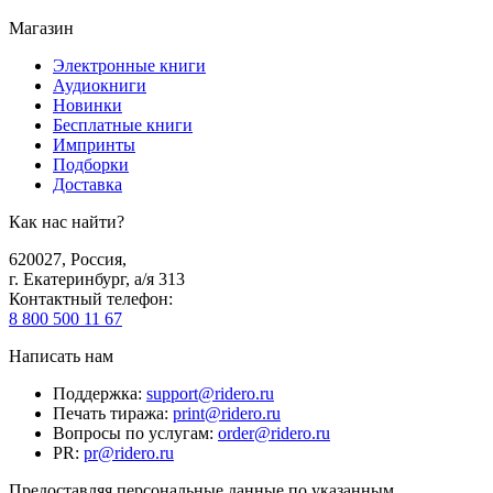
Магазин
Электронные книги
Аудиокниги
Новинки
Бесплатные книги
Импринты
Подборки
Доставка
Как нас найти?
620027
,
Россия
,
г. Екатеринбург, а/я 313
Контактный телефон
:
8 800 500 11 67
Написать нам
Поддержка
:
support@ridero.ru
Печать тиража
:
print@ridero.ru
Вопросы по услугам
:
order@ridero.ru
PR
:
pr@ridero.ru
Предоставляя персональные данные по указанным