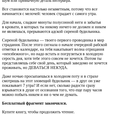
шум или привычную деталь интерьера.
Все становится настолько незаметным, потому что все
начинается с мелочей: человек страдает с самого утра.
Для начала, сладкие минуты полусонной неги и забытья
в кровати, в которых ты никому ничего не должен и никем
не являешься, прерываются адской сиреной будильника.
Сиреной будильника — твоего первого проводника в мир
страдания. После этого сигнала о начале очередной рабской
отметки в календаре, на тебя накатывает волна отрицания
«неизбежного», но надо встать и погрузиться в холодную
серость дня, хотя тебе этого совсем не хочется. Потом ты
представляешь себе свой день, который заведомо не хочется
проживать, но ДЕВАТЬСЯ НЕКУДА.
Даже ночью просыпаешься в холодном поту и в страхе
смотришь на этот зловещий будильник — в друг он уже
показывает 7 утра? И если нет, сколько радости сразу
взрывается в душе от осознания того, что еще пару часов
можно побыть никем и ни о чем не думать.
Бесплатный фрагмент закончился.
Купите книгу, чтобы продолжить чтение.