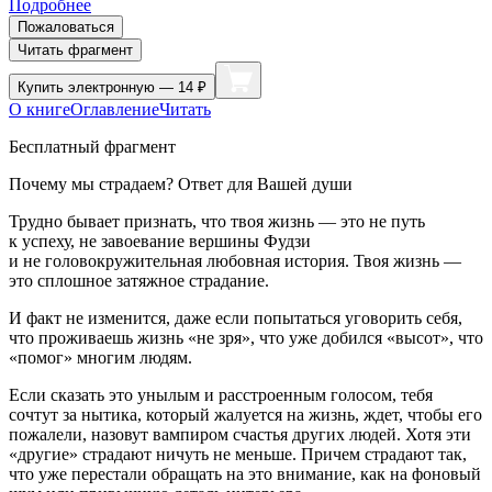
Подробнее
Пожаловаться
Читать фрагмент
Купить
электронную — 14 ₽
О книге
Оглавление
Читать
Бесплатный фрагмент
Почему мы страдаем? Ответ для Вашей души
Трудно бывает признать, что твоя жизнь — это не путь
к успеху, не завоевание вершины Фудзи
и не головокружительная любовная история. Твоя жизнь —
это сплошное затяжное страдание.
И факт не изменится, даже если попытаться уговорить себя,
что проживаешь жизнь «не зря», что уже добился «высот», что
«помог» многим людям.
Если сказать это унылым и расстроенным голосом, тебя
сочтут за нытика, который жалуется на жизнь, ждет, чтобы его
пожалели, назовут вампиром счастья других людей. Хотя эти
«другие» страдают ничуть не меньше. Причем страдают так,
что уже перестали обращать на это внимание, как на фоновый