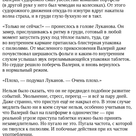
(в другой руке у него был чемодан на колесиках). От этого
судорожного движения откуда-то изнутри вдруг накатила
волна страха, и в груди глухо бухнуло не в такт.
«Только не сейчас!» — пронеслось в голове Луканова. Он
замер, прислушиваясь к ритму в груди, готовый в любой
момент запустить руку под тёплое пальто, туда, где
во внутреннем кармане притаилась блистерная упаковка
с пилюлями. От мысленного прикосновения Валерий даже
почувствовал шершавость фольги и каким-то внутренним
слухом услышал звук переламывающейся упаковки таблеток.
Но сердце решило поберечь Валерия, и вновь вернулось
в нормальный режим.
«Плохо, — подумал Луканов. — Очень плохо.»
Нельзя было сказать, что он не предвидел подобное развитие
событий. Увольнение, стресс, переезд — и всё за пару дней.
Даже странно, что приступ ещё не накрыл его. В этом случае
медлить было ни в коем случае нельзя, особенно учитывая то,
что Валерий был на платформе в одиночестве — при
реальной угрозе приступа таблетки нужно было принять
незамедлительно. Но пугало не это. Пугала частота, с которой
он тянулся к пилюлям. И побочные действия при их частом
употреблении.