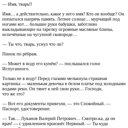
— Имя, тварь!!
Имя… а действительно, какое у него имя? Кто он вообще? Он
попытался напрячь память. Летнее солнце… мурчащий под
ногами кот… большие руки бабушки, заботливо
выкладывающие на тарелку огромные масляные блины,
испечённые на чугунной сковороде…
— Ты что, тварь, уснул что ли?
Пинок по рёбрам.
— Может в воду его кунём? — послышался голос
Испуганного.
Только не в воду! Перед глазами мелькнула страшная
картинка — маленькая девочка в белом платье под холодными
водами реки. Он тянет к ней свои руки… Господи,
что же это?
— Вот его документы привезли, — это Спокойный. —
Паспорт, удостоверение.
— Так… Луканов Валерий Петрович… Смотри-ка, да он
врач! — с удивлением произнёс Нервный. — Ты куда