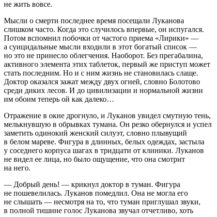
не жить вовсе.
Мысли о смерти последнее время посещали Луканова
слишком часто. Когда это случилось впервые, он испугался.
Потом вспомнил побочки от частого приема «Лирики» —
а
суиц
идальные мысли входили в этот богатый список —
но это не принесло облегчения. Наоборот. Без прегабалина,
активного элемента этих
таблет
ок, первый же приступ может
стать последним. Но и с ним жизнь не становилась слаще.
Доктор оказался зажат между двух огней, словно Болотово
среди диких лесов. И до цивилизации и нормальной жизни
им обоим теперь ой как далеко…
Отражение в окне дрогнуло, и Луканов увидел смутную тень,
мелькнувшую в обрывках тумана. Он резко обернулся и успел
заметить одинокий женский силуэт, словно плывущий
в белом мареве. Фигура в длинных, белых одеждах, застыла
у соседнего
корпус
а шагах в тридцати от клиники. Луканов
не видел ее лица, но было ощущение, что она смотрит
на него.
— Добрый день! — крикнул доктор в туман. Фигура
не пошевелилась. Луканов помедлил. Она не могла его
не слышать — несмотря на то, что туман приглушал звуки,
в полной тишине голос Луканова звучал отчетливо, хоть