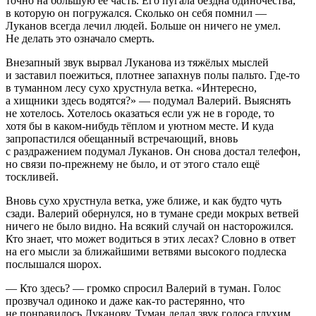
точно на большую её часть. Его пугала бездна одиночества,
в которую он погружался. Сколько он себя помнил —
Луканов всегда лечил людей. Больше он ничего не умел.
Не делать это означало смерть.
Внезапный звук вырвал Луканова из тяжёлых мыслей
и заставил поежиться, плотнее запахнув полы пальто. Где-то
в туманном лесу сухо хрустнула ветка. «Интересно,
а хищники здесь водятся?» — подумал Валерий. Выяснять
не хотелось. Хотелось оказаться если уж не в городе, то
хотя бы в каком-нибудь тёплом и уютном месте. И куда
запропастился обещанный встречающий, вновь
с раздражением подумал Луканов. Он снова достал телефон,
но связи по-прежнему не было, и от этого стало ещё
тоскливей.
Вновь сухо хрустнула ветка, уже ближе, и как будто чуть
сзади. Валерий обернулся, но в тумане среди мокрых ветвей
ничего не было видно. На всякий случай он насторожился.
Кто знает, что может водиться в этих лесах? Словно в ответ
на его мысли за ближайшими ветвями высокого подлеска
послышался шорох.
— Кто здесь? — громко спросил Валерий в туман. Голос
прозвучал одиноко и даже как-то растерянно, что
не понравилось Луканову. Туман делал звук голоса глухим,