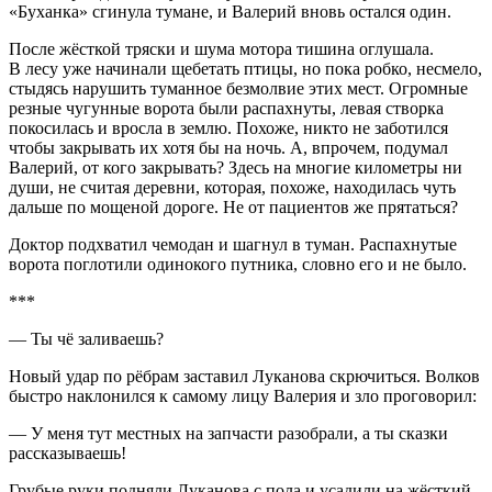
«Буханка» сгинула тумане, и Валерий вновь остался один.
После жёсткой тряски и шума мотора тишина оглушала.
В лесу уже начинали щебетать птицы, но пока робко, несмело,
стыдясь нарушить туманное безмолвие этих мест. Огромные
резные чугунные ворота были распахнуты, левая створка
покосилась и вросла в землю. Похоже, никто не заботился
чтобы закрывать их хотя бы на ночь. А, впрочем, подумал
Валерий, от кого закрывать? Здесь на многие километры ни
души, не считая деревни, которая, похоже, находилась чуть
дальше по мощеной дороге. Не от пациентов же прятаться?
Доктор подхватил чемодан и шагнул в туман. Распахнутые
ворота поглотили одинокого путника, словно его и не было.
***
— Ты чё заливаешь?
Новый удар по рёбрам заставил Луканова скрючиться. Волков
быстро наклонился к самому лицу Валерия и зло проговорил:
— У меня тут местных на запчасти разобрали, а ты сказки
рассказываешь!
Грубые руки подняли Луканова с пола и усадили на жёсткий