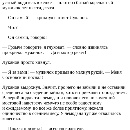
усатый водитель в кепке — плотно сбитый коренастый
мужичок лет шестидесяти.
— Он самый! — крикнул в ответ Луканов.
— Что?
— Он самый, говорю!
— Громче говорите, я глуховат! — словно извиняясь
прокричал мужичок. — Да и мотор ревёт!
Луканов просто кивнул.
— Я за вами! — мужичок призывно махнул рукой. — Меня
Сосновский послал!
Луканов выдохнул. Значит, про него не забыли и не оставили
среди леса на съедение зайцам, хоть и приехали с опозданием.
Валерий подхватил чемодан и поволок его по каменной
мостовой навстречу чему-то не особо радостному
и ожидаемому, но все же более приятному, нежели
одиночество в осеннем лесу. У чемодана тут же отвалилось
колесико.
— Плохая примета! — осерчал водитель.