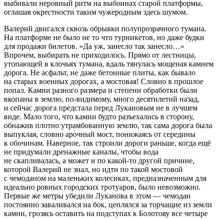
выбивали неровный ритм на выбоинах старой платформы,
оглашая окрестности таким чужеродным здесь шумом.
Валерий двигался сквозь обрывки полупрозрачного тумана.
На платформе не было не то что турникетов, но даже будки
для продажи билетов. «Да уж, занесло так занесло…»
Впрочем, выбирать не приходилось. Прямо от лестницы,
утопающей в клочьях тумана, вдаль тянулась мощеная камнем
дорога. Не асфальт, не даже бетонные плиты, как бывало
на старых военных дорогах, а мостовая! Словно в прошлое
попал. Камни разного размера и степени обработки были
вкопаны в землю, по-видимому, много десятилетий назад,
и сейчас дорога предстала перед Лукановым не в лучшем
виде. Мало того, что камни будто разъехались в сторону,
обнажив плотно утрамбованную землю, так сама дорога была
выпуклая, словно арочный мост, понижаясь от середины
к обочинам. Наверное, так строили дороги раньше, когда ещё
не придумали дренажные каналы, чтобы вода
не скапливалась, а может и по какой-то другой причине,
которой Валерий не знал, но идти по такой мостовой
с чемоданом на маленьких колесиках, предназначенным для
идеально ровных городских тротуаров, было невозможно.
Первые же метры убедили Луканова в этом — чемодан
постоянно заваливался на бок, цеплялся за торчащие из земли
камни, грозясь оставить на подступах к Болотову все четыре