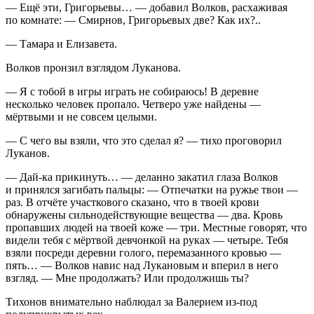
— Ещё эти, Григорьевы… — добавил Волков, расхаживая
по комнате: — Смирнов, Григорьевых две? Как их?..
— Тамара и Елизавета.
Волков пронзил взглядом Луканова.
— Я с тобой в игры играть не собираюсь! В деревне
несколько человек пропало. Четверо уже найдены —
мёртвыми и не совсем целыми.
— С чего вы взяли, что это сделал я? — тихо проговорил
Луканов.
— Дай-ка прикинуть… — деланно закатил глаза Волков
и принялся загибать пальцы: — Отпечатки на ружье твои —
раз. В отчёте участкового сказано, что в твоей крови
обнаружены сильнодействующие вещества — два. Кровь
пропавших людей на твоей коже — три. Местные говорят, что
видели тебя с мёртвой девчонкой на руках — четыре. Тебя
взяли посреди деревни голого, перемазанного кровью —
пять… — Волков навис над Лукановым и вперил в него
взгляд. — Мне продолжать? Или продолжишь ты?
Тихонов внимательно наблюдал за Валерием из-под