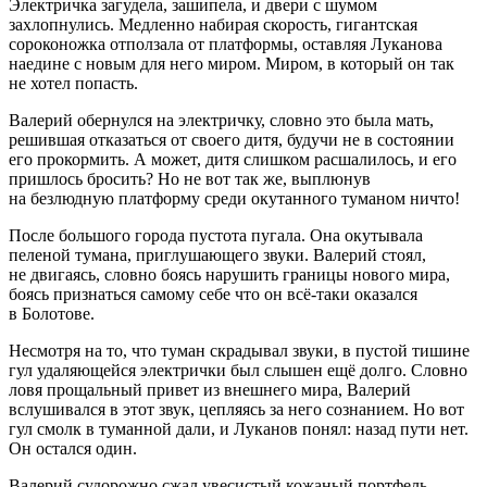
Электричка загудела, зашипела, и двери с шумом
захлопнулись. Медленно набирая скорость, гигантская
сороконожка отползала от платформы, оставляя Луканова
наедине с новым для него миром. Миром, в который он так
не хотел попасть.
Валерий обернулся на электричку, словно это была мать,
решившая отказаться от своего дитя, будучи не в состоянии
его прокормить. А может, дитя слишком расшалилось, и его
пришлось бросить? Но не вот так же, выплюнув
на безлюдную платформу среди окутанного туманом ничто!
После большого города пустота пугала. Она окутывала
пеленой тумана, приглушающего звуки. Валерий стоял,
не двигаясь, словно боясь нарушить границы нового мира,
боясь признаться самому себе что он всё-таки оказался
в Болотове.
Несмотря на то, что туман скрадывал звуки, в пустой тишине
гул удаляющейся электрички был слышен ещё долго. Словно
ловя прощальный привет из внешнего мира, Валерий
вслушивался в этот звук, цепляясь за него сознанием. Но вот
гул смолк в туманной дали, и Луканов понял: назад пути нет.
Он остался один.
Валерий судорожно сжал увесистый кожаный портфель