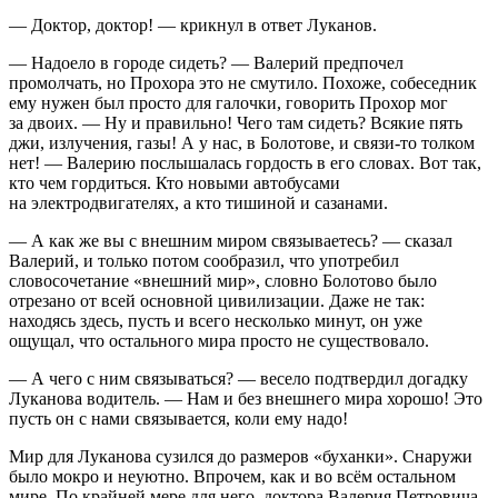
— Доктор, доктор! — крикнул в ответ Луканов.
— Надоело в городе сидеть? — Валерий предпочел
промолчать, но Прохора это не смутило. Похоже, собеседник
ему нужен был просто для галочки, говорить Прохор мог
за двоих. — Ну и правильно! Чего там сидеть? Всякие пять
джи, излучения, газы! А у нас, в Болотове, и связи-то толком
нет! — Валерию послышалась гордость в его словах. Вот так,
кто чем гордиться. Кто новыми автобусами
на электродвигателях, а кто тишиной и сазанами.
— А как же вы с внешним миром связываетесь? — сказал
Валерий, и только потом сообразил, что употребил
словосочетание «внешний мир», словно Болотово было
отрезано от всей основной цивилизации. Даже не так:
находясь здесь, пусть и всего несколько минут, он уже
ощущал, что остального мира просто не существовало.
— А чего с ним связываться? — весело подтвердил догадку
Луканова водитель. — Нам и без внешнего мира хорошо! Это
пусть он с нами связывается, коли ему надо!
Мир для Луканова сузился до размеров «буханки». Снаружи
было мокро и неуютно. Впрочем, как и во всём остальном
мире. По крайней мере для него, доктора Валерия Петровича