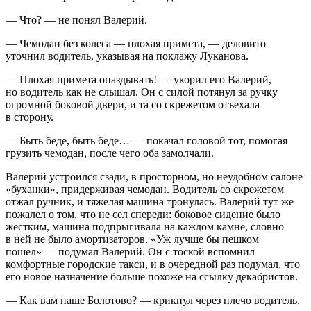
— Что? — не понял Валерий.
— Чемодан без колеса — плохая примета, — деловито
уточнил водитель, указывая на поклажу Луканова.
— Плохая примета опаздывать! — укорил его Валерий,
но водитель как не слышал. Он с силой потянул за ручку
огромной боковой двери, и та со скрежетом отъехала
в сторону.
— Быть беде, быть беде… — покачал головой тот, помогая
грузить чемодан, после чего оба замолчали.
Валерий устроился сзади, в просторном, но неудобном салоне
«буханки», придерживая чемодан. Водитель со скрежетом
отжал ручник, и тяжелая машина тронулась. Валерий тут же
пожалел о том, что не сел спереди: боковое сидение было
жестким, машина подпрыгивала на каждом камне, словно
в ней не было амортизаторов. «Уж лучше бы пешком
пошел» — подумал Валерий. Он с тоской вспомнил
комфортные городские такси, и в очередной раз подумал, что
его новое назначение больше похоже на ссылку декабристов.
— Как вам наше Болотово? — крикнул через плечо водитель.