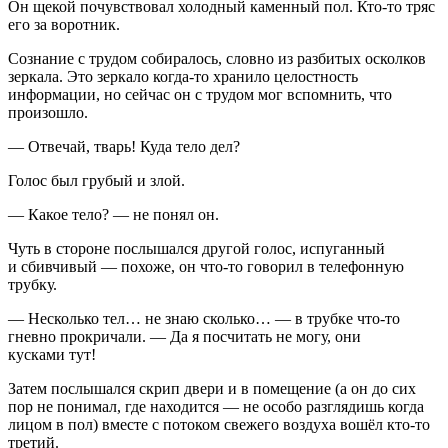
Он щекой почувствовал холодный каменный пол. Кто-то тряс
его за воротник.
Сознание с трудом собиралось, словно из разбитых осколков
зеркала. Это зеркало когда-то хранило целостность
информации, но сейчас он с трудом мог вспомнить, что
произошло.
— Отвечай, тварь! Куда тело дел?
Голос был грубый и злой.
— Какое тело? — не понял он.
Чуть в стороне послышался другой голос, испуганный
и сбивчивый — похоже, он что-то говорил в телефонную
трубку.
— Несколько тел… не знаю сколько… — в трубке что-то
гневно прокричали. — Да я посчитать не могу, они
кусками тут!
Затем послышался скрип двери и в помещение (а он до сих
пор не понимал, где находится — не особо разглядишь когда
лицом в пол) вместе с потоком свежего воздуха вошёл кто-то
третий.