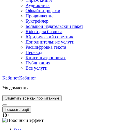
Тираж книги
Аудиокнига
Офлайн-продажи
Продвижение
Буктрейлер
Большой издательский пакет
Rideró для бизнеса
Юридический советник
Дополнительные услуги
Расшифровка текста
Перевод
Книги в аэропортах
Публикация
Все услуги
Кабинет
Кабинет
Уведомления
Отметить все как прочитанные
Показать ещё
18
+