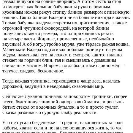
развалившуюся на солнце дворнягу. А потом сесть за стол
и смотреть, как большие бабушкины руки огромным
кухонным ножом режут стопку блинов размером с пизанскую
башню. Таких блинов Валерий не ел больше никогда в жизни.
Только бабушка владела секретом их приготовления, а также
огромной чугунной сковородкой, на которой блины
получались такого размера, что их приходилось резать
на четыре части. Жирные, промасленные, необычайно
вкусные! А об ногу, утробно мурча, уже тёрлась рыжая кошка.
Маленький Валера подтягивал поближе розетку с тягучим
мёдом, наматывал его на ложку, и смотрел, как тот плавно
стекает на горячий блин, тая и смешиваясь с домашним
сливочным маслом. И время тогда было тоже словно мёд —
тягучее, сладкое, бесконечное.
Тогда каждая тропинка, теряющаяся в чаще леса, казалась
дорожкой, ведущей в неведомый, сказочный мир.
Сейчас же Луканов понимал: за поворотом тропинки, скорее
всего, будет полусгнивший одноразовый мангал и россыпь
битых стёкол от водочных бутылок, а то и просто туалет.
Сказка разбилась о суровую глыбу реальности.
Его не пугало безденежье — средств, накопленных за годы
работы, хватит если и не на всю оставшуюся жизнь, то уж