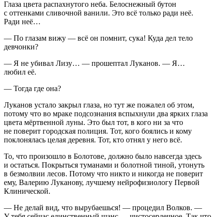
Глаза цвета распахнутого неба. Белоснежный бутон
с оттенками сливочной ванили. Это всё только ради неё.
Ради неё…
— По глазам вижу — всё он помнит, сука! Куда дел тело
девчонки?
— Я не убивал Лизу… — прошептал Луканов. — Я…
любил её.
— Тогда где она?
Луканов устало закрыл глаза, но тут же пожалел об этом,
потому что во мраке подсознания вспыхнули два ярких глаза
цвета мёртвенной луны. Это был тот, в кого ни за что
не поверит городская полиция. Тот, кого боялись и кому
поклонялась целая деревня. Тот, кто отнял у него всё.
То, что произошло в Болотове, должно было навсегда здесь
и остаться. Покрыться туманами и болотной тиной, утонуть
в безмолвии лесов. Потому что никто и никогда не поверит
ему, Валерию Луканову, лучшему нейрофизиологу Первой
Клинической.
— Не делай вид, что вырубаешься! — процедил Волков. —
У тебя сейчас единственный шанс — чистосердечное. Так что