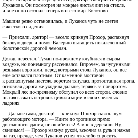
Луканова. Он посмотрел на мокрые листья лип на стекле,
и внезапно осознал: теперь вот его мир. Болотово.
Машина резко остановилась, и Луканов чуть не слетел
с жесткого сидения.
— Приехали, доктор! — весело крикнул Прохор, распахнул
боковую дверь и помог Валерию вытащить покалеченный
болотовской дорогой чемодан.
Дождь перестал. Туман по-прежнему клубился в сыром
воздухе, но понемногу рассеивался. Впрочем, за чугунными
резными воротами, перед которыми стоял Луканов, он все
ещё оставался плотным. От каменной мостовой
к распахнутым настежь воротам тянулась протоптанная тропа,
основная дорога же уходила дальше, теряясь за поворотом.
Мокрый лес по-прежнему обступал со всех сторон, словно
пытаясь сжать островок цивилизации в своих зеленых
ладонях.
— Дальше сами, доктор! — крикнул Прохор сквозь шум
работающего мотора. — Идите по тропинке прямо
до главного здания, не ошибетесь! А мне в деревню. Ну,
свидимся! — Прохор махнул рукой, вскочил за руль и нажал
на газ, прежде, чем Луканов успел что-либо спросить.