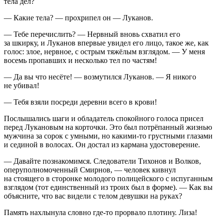
тела дел?
— Какие тела? — прохрипел он — Луканов.
— Тебе перечислить? — Нервный вновь схватил его
за шкирку, и Луканов впервые увидел его лицо, такое же, как
голос: злое, нервное, с острым тяжёлым взглядом. — У меня
восемь пропавших и несколько тел по частям!
— Да вы что несёте! — возмутился Луканов. — Я никого
не убивал!
— Тебя взяли посреди деревни всего в крови!
Послышались шаги и обладатель спокойного голоса присел
перед Лукановым на корточки. Это был потрёпанный жизнью
мужчина за сорок с умными, но какими-то грустными глазами
и сединой в волосах. Он достал из кармана удостоверение.
— Давайте познакомимся. Следователи Тихонов и Волков,
оперуполномоченный Смирнов, — человек кивнул
на стоящего в сторонке молодого полицейского с испуганным
взглядом (тот единственный из троих был в форме). — Как вы
объясните, что вас видели с телом девушки на руках?
Память нахлынула словно где-то прорвало плотину. Лиза!