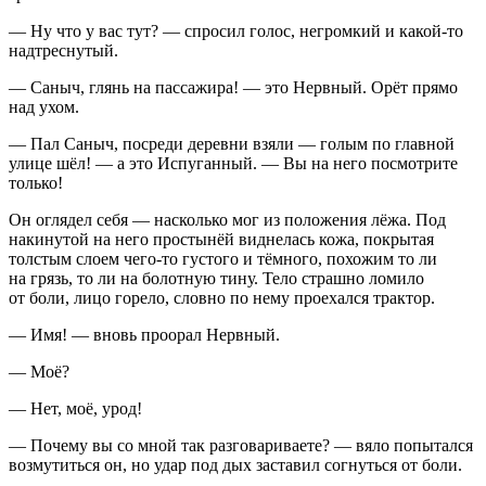
— Ну что у вас тут? — спросил голос, негромкий и какой-то
надтреснутый.
— Саныч, глянь на пассажира! — это Нервный. Орёт прямо
над ухом.
— Пал Саныч, посреди деревни взяли — голым по главной
улице шёл! — а это Испуганный. — Вы на него посмотрите
только!
Он оглядел себя — насколько мог из положения лёжа. Под
накинутой на него простынёй виднелась кожа, покрытая
толстым слоем чего-то густого и тёмного, похожим то ли
на грязь, то ли на болотную тину. Тело страшно ломило
от боли, лицо горело, словно по нему проехался трактор.
— Имя! — вновь проорал Нервный.
— Моё?
— Нет, моё, урод!
— Почему вы со мной так разговариваете? — вяло попытался
возмутиться он, но удар под дых заставил согнуться от боли.