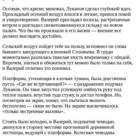
Осознав, что кризис миновал, Луканов сделал глубокий вдох.
Прохладный осенний воздух влился в легкие, принося покой
и умиротворение. Валерий пригладил волосы, растрепанные
ветром и разгладил свежепоявившуюся складку на новом
пальто. Что бы ни произошло в его жизни — внешне все
должно выглядеть достойно.
Сельский воздух пойдет тебе на пользу, вспомнил он слова
бывшего заведующего клиникой Соловьева. В груди
моментально разлилась тяжелая злость вперемешку с обидой.
Впрочем, злиться и обижаться тут можно было только на себя,
и Валерий отлично это понимал.
Платформа, утопающая в клочьях тумана, была девственна
пуста. «Где же встречающий?» — с раздражение подумал
Луканов. Он таки запустил успевшую озябнуть руку под
теплое пальто, впустив туда стужу, и достал телефон. Но,
посмотрев на экран, понял, что пытаться звонить
бесполезно — связи не было. На экране высвечивалось
«только экстренные вызовы».
Стоять было холодно, и Валерий, подхватив чемодан,
двинулся в сторону местами прогнившей деревянной
лестницы, ведущей с платформы. Колесики чемодана