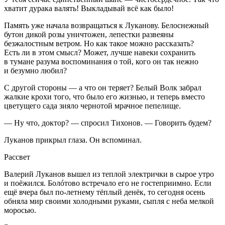
хватит дурака валять! Выкладывай всё как было!
Память уже начала возвращаться к Луканову. Белоснежный
бутон дикой розы уничтожен, лепестки развеяны
безжалостным ветром. Но как такое можно рассказать?
Есть ли в этом смысл? Может, лучше навеки сохранить
в тумане разума воспоминания о той, кого он так нежно
и безумно любил?
С другой стороны — а что он теряет? Белый Волк забрал
жалкие крохи того, что было его жизнью, и теперь вместо
цветущего сада зияло чернотой мрачное пепелище.
— Ну что, доктор? — спросил Тихонов. — Говорить будем?
Луканов прикрыл глаза. Он вспоминал.
Рассвет
Валерий Луканов вышел из теплой электрички в сырое утро
и поёжился. Болóтово встречало его не гостеприимно. Если
ещё вчера был по-летнему тёплый денёк, то сегодня осень
обняла мир своими холодными руками, сыпля с неба мелкой
моросью.