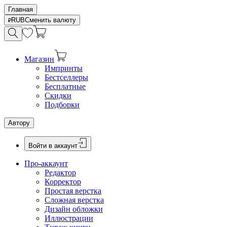
Главная
RUB
Сменить валюту
Магазин
Импринты
Бестселлеры
Бесплатные
Скидки
Подборки
Автору
Войти в аккаунт
Про-аккаунт
Редактор
Корректор
Простая верстка
Сложная верстка
Дизайн обложки
Иллюстрации