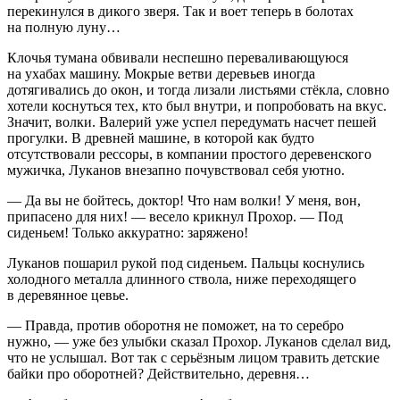
перекинулся в дикого зверя. Так и воет теперь в болотах
на полную луну…
Клочья тумана обвивали неспешно переваливающуюся
на ухабах машину. Мокрые ветви деревьев иногда
дотягивались до окон, и тогда лизали листьями стёкла, словно
хотели коснуться тех, кто был внутри, и попробовать на вкус.
Значит, волки. Валерий уже успел передумать насчет пешей
прогулки. В древней машине, в которой как будто
отсутствовали рессоры, в компании простого деревенского
мужичка, Луканов внезапно почувствовал себя уютно.
— Да вы не бойтесь, доктор! Что нам волки! У меня, вон,
припасено для них! — весело крикнул Прохор. — Под
сиденьем! Только аккуратно: заряжено!
Луканов пошарил рукой под сиденьем. Пальцы коснулись
холодного металла длинного ствола, ниже переходящего
в деревянное цевье.
— Правда, против оборотня не поможет, на то серебро
нужно, — уже без улыбки сказал Прохор. Луканов сделал вид,
что не услышал. Вот так с серьёзным лицом травить детские
байки про оборотней? Действительно, деревня…