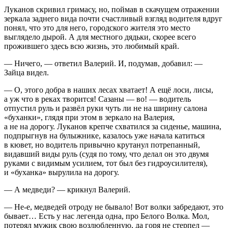
Луканов скривил гримасу, но, поймав в скачущем отражении
зеркала заднего вида почти счастливый взгляд водителя вдруг
понял, что это для него, городского жителя это место
выглядело дырой. А для местного дядьки, скорее всего
прожившего здесь всю жизнь, это любимый край.
— Ничего, — ответил Валерий. И, подумав, добавил: —
Зайца видел.
— О, этого добра в наших лесах хватает! А ещё лоси, лисы,
а уж что в реках творится! Сазаны — во! — водитель
отпустил руль и развёл руки чуть ли не на ширину салона
«буханки», глядя при этом в зеркало на Валерия,
а не на дорогу. Луканов крепче схватился за сиденье, машина,
подпрыгнув на булыжнике, казалось уже начала катиться
в кювет, но водитель привычно крутанул потрепанный,
видавший виды руль (судя по тому, что делал он это двумя
руками с видимым усилием, тот был без гидроусилителя),
и «буханка» вырулила на дорогу.
— А медведи? — крикнул Валерий.
— Не-е, медведей отроду не бывало! Вот волки забредают, это
бывает… Есть у нас легенда одна, про Белого Волка. Мол,
потерял мужик свою возлюбленную, да горя не стерпел —