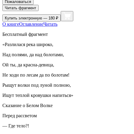
Пожаловаться
Читать фрагмент
Купить
электронную — 180 ₽
О книге
Оглавление
Читать
Бесплатный фрагмент
«Разлилася река широко,
Над полями, да над болотами,
Ой ты, да красна-девица,
Не ходи по лесам да по болотам!
Рыщут волки под луной полною,
Ищут теплой кровушки напиться»
Сказание о Белом Волке
Перед рассветом
— Где тело?!