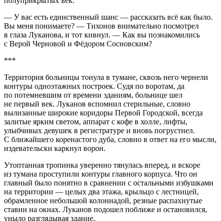
полуприкрытых век.
— У вас есть единственный шанс — рассказать всё как было.
Вы меня понимаете? — Тихонов внимательно посмотрел
в глаза Луканова, и тот кивнул. — Как вы познакомились
с Верой Черновой и Фёдором Сосновским?
***
Территория
боль
ницы тонула в тумане, сквозь него че
рне
ли
контуры одноэтажных построек. Судя по воротам, да
по потемневшим от времени зданиям,
боль
нице шел
не первый век. Луканов вспомнил стерильные, словно
вылизанные широкие коридоры Первой Городской, всегда
залитые ярким светом, аппарат с кофе в холле, лифты,
улыбчивых девушек в регистратуре и вновь погрустнел.
С ближайшего коренастого дуба, словно в ответ на его мысли,
издевательски каркнул ворон.
Утоптанная тропинка уверенно тянулась вперед, и вскоре
из тумана проступили контуры главного
корпус
а. Что он
главный было понятно в сравнении с остальными избушками
на территории — целых два этажа, крыльцо с лестницей,
обрамленное не
боль
шой колоннадой, резные распахнутые
ставни на окнах. Луканов подошел поближе и остановился,
уныло разглядывая здание.