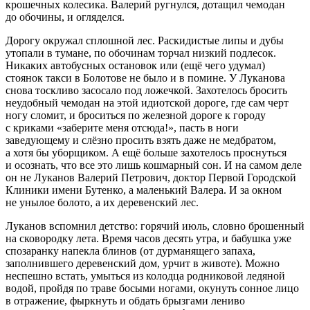
крошечных колесика. Валерий ругнулся, дотащил чемодан
до обочины, и огляделся.
Дорогу окружал сплошной лес. Раскидистые липы и дубы
утопали в тумане, по обочинам торчал низкий подлесок.
Никаких автобусных остановок или (ещё чего удумал)
стоянок такси в Болотове не было и в помине. У Луканова
снова тоскливо засосало под ложечкой. Захотелось бросить
неудобный чемодан на этой идиотской дороге, где сам черт
ногу сломит, и броситься по железной дороге к городу
с криками «заберите меня отсюда!», пасть в ноги
заведующему и слёзно просить взять даже не медбратом,
а хотя бы уборщиком. А ещё больше захотелось проснуться
и осознать, что все это лишь кошмарный сон. И на самом деле
он не Луканов Валерий Петрович, доктор Первой Городской
Клиники имени Бутенко, а маленький Валера. И за окном
не унылое болото, а их деревенский лес.
Луканов вспомнил детство: горячий июль, словно брошенный
на сковородку лета. Время часов десять утра, и бабушка уже
спозаранку напекла блинов (от дурманящего запаха,
заполнившего деревенский дом, урчит в животе). Можно
неспешно встать, умыться из колодца родниковой ледяной
водой, пройдя по траве босыми ногами, окунуть сонное лицо
в отражение, фыркнуть и обдать брызгами лениво