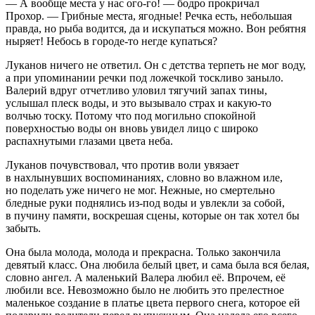
— А вообще места у нас ого-го! — бодро прокричал
Прохор. — Грибные места, ягодные! Речка есть, небольшая
правда, но рыба водится, да и искупаться можно. Вон ребятня
ныряет! Небось в городе-то негде купаться?
Луканов ничего не ответил. Он с детства терпеть не мог воду,
а при упоминании речки под ложечкой тоскливо заныло.
Валерий вдруг отчетливо уловил тягучий запах тины,
услышал плеск воды, и это вызывало страх и какую-то
волчью тоску. Потому что под могильно спокойной
поверхностью воды он вновь увидел лицо с широко
распахнутыми глазами цвета неба.
Луканов почувствовал, что против воли увязает
в нахлынувших воспоминаниях, словно во влажном иле,
но поделать уже ничего не мог. Нежные, но смертельно
бледные руки поднялись из-под воды и увлекли за собой,
в пучину памяти, воскрешая сцены, которые он так хотел бы
забыть.
Она была молода, молода и прекрасна. Только закончила
девятый класс. Она любила белый цвет, и сама была вся белая,
словно ангел. А маленький Валера любил её. Впрочем, её
любили все. Невозможно было не любить это прелестное
маленькое создание в платье цвета первого снега, которое ей