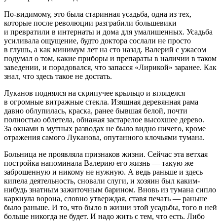
По-видимому, это была старинная усадьба, одна из тех,
которые после революции разграбили
боль
шевики
и превратили в интернаты и дома для умалишенных. Усадьба
усиливала ощущение, будто доктора сослали не просто
в глушь, а как минимум лет на сто назад. Валерий с ужасом
подумал о том, какие приборы и препараты в наличии в таком
заведении, и порадовался, что запасся «Лирикой» заранее. Как
знал, что здесь такое не достать.
Луканов поднялся на скрипучее крыльцо и вгляделся
в огромные витражные стекла. Изящная деревянная рама
давно облупилась, краска, ранее бывшая белой, почти
полностью облетела, обнажая застарелое высохшее дерево.
За окнами в мутных разводах не было видно ничего, кроме
отражения самого Луканова, опутанного клочьями тумана.
Больница не проявляла признаков жизни. Сейчас эта ветхая
постройка напоминала Валерию его жизнь — такую же
заброшенную и никому не нужную. А ведь раньше и здесь
кипела деятельность, сновали слуги, и хозяин был каким-
нибудь знатным зажиточным барином. Вновь из тумана сипло
каркнула ворона, словно утверждая, ставя печать — раньше
было раньше. И то, что было в жизни этой усадьбы, того в ней
больше никогда не будет. И надо жить с тем, что есть. Либо