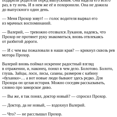
подарили родители перед выпускным. Она надела его всего
раз, в ту ночь. И в нем же её и похоронили. Она не дожила
до выпускного один день.
— Меня Прохор зовут! — голос водителя вырвал его
из мрачных воспоминаний.
— Валерий, — тревожно отозвался Луканов, надеясь, что
Прохор не протянет руку знакомиться, вновь отвлекаясь
от разбитой дороги.
— И с чем вы пожаловали в наши края? — крикнул сквозь рев
мотора Прохор.
Валерий вновь поймал искренне радостный взгляд
в отражении, и, наконец, понял в чем дело. Болотово. Болото,
глушь. Зайцы, лоси, лисы, сазаны, размером с кабину
«буханки»… а вот новые люди бывают здесь редко. Для
Прохора он целая история. Можно соседям рассказывать,
словно про заморское диво.
— Вы же, я так понял, доктор новый? — спросил Прохор.
— Доктор, да не новый, — вздохнул Валерий.
— Что? — не расслышал Прохор.