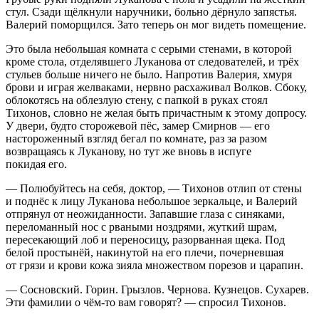
стул. Сзади щёлкнули наручники, больно дёрнуло запястья.
Валерий поморщился. Зато теперь он мог видеть помещение.
Это была небольшая комната с серыми стенами, в которой
кроме стола, отделявшего Луканова от следователей, и трёх
стульев больше ничего не было. Напротив Валерия, хмуря
брови и играя желваками, нервно расхаживал Волков. Сбоку,
облокотясь на облезлую стену, с папкой в руках стоял
Тихонов, словно не желая быть причастным к этому допросу.
У двери, будто сторожевой пёс, замер Смирнов — его
настороженный взгляд бегал по комнате, раз за разом
возвращаясь к Луканову, но тут же вновь в испуге
покидая его.
— Полюбуйтесь на себя, доктор, — Тихонов отлип от стены
и поднёс к лицу Луканова небольшое зеркальце, и Валерий
отпрянул от неожиданности. Запавшие глаза с синяками,
переломанный нос с рваными ноздрями, жуткий шрам,
пересекающий лоб и переносицу, разорванная щека. Под
белой простынёй, накинутой на его плечи, почерневшая
от грязи и крови кожа зияла множеством порезов и царапин.
— Сосновский. Горин. Грызлов. Чернова. Кузнецов. Сухарев.
Эти фамилии о чём-то вам говорят? — спросил Тихонов.