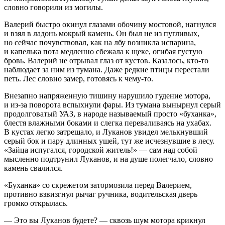
словно говорили из могилы.
Валерий быстро окинул глазами обочину мостовой, нагнулся
и взял в ладонь мокрый камень. Он был не из пугливых,
но сейчас почувствовал, как на лбу возникла испарина,
и капелька пота медленно сбежала к щеке, огибая густую
бровь. Валерий не отрывал глаз от кустов. Казалось, кто-то
наблюдает за ним из тумана. Даже редкие птицы перестали
петь. Лес словно замер, готовясь к чему-то.
Внезапно напряженную тишину нарушило гудение мотора,
и из-за поворота вспыхнули фары. Из тумана вынырнул серый
продолговатый УАЗ, в народе называемый просто «буханка»,
блестя влажными боками и слегка переваливаясь на ухабах.
В кустах легко затрещало, и Луканов увидел мелькнувший
серый бок и пару длинных ушей, тут же исчезнувшие в лесу.
«Зайца испугался, городской житель!» — сам над собой
мысленно подтрунил Луканов, и на душе полегчало, словно
камень свалился.
«Буханка» со скрежетом затормозила перед Валерием,
противно взвизгнул рычаг ручника, водительская дверь
громко открылась.
— Это вы Луканов будете? — сквозь шум мотора крикнул