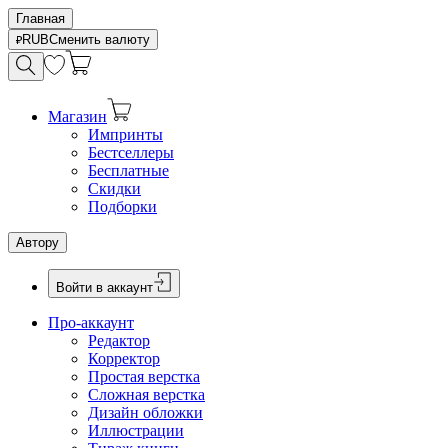
Главная
RUB
Сменить валюту
Магазин
Импринты
Бестселлеры
Бесплатные
Скидки
Подборки
Автору
Войти в аккаунт
Про-аккаунт
Редактор
Корректор
Простая верстка
Сложная верстка
Дизайн обложки
Иллюстрации