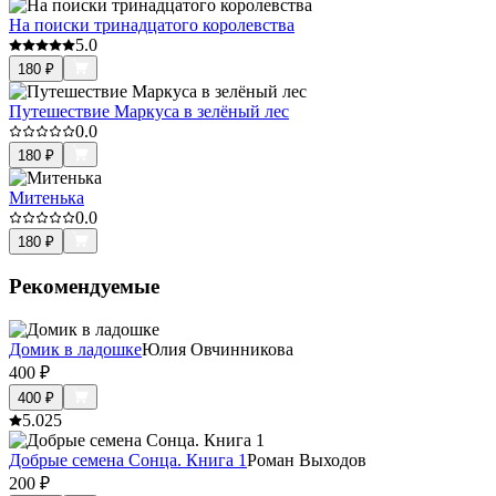
На поиски тринадцатого королевства
5.0
180
₽
Путешествие Маркуса в зелёный лес
0.0
180
₽
Митенька
0.0
180
₽
Рекомендуемые
Домик в ладошке
Юлия Овчинникова
400
₽
400
₽
5.0
25
Добрые семена Сонца. Книга 1
Роман Выходов
200
₽