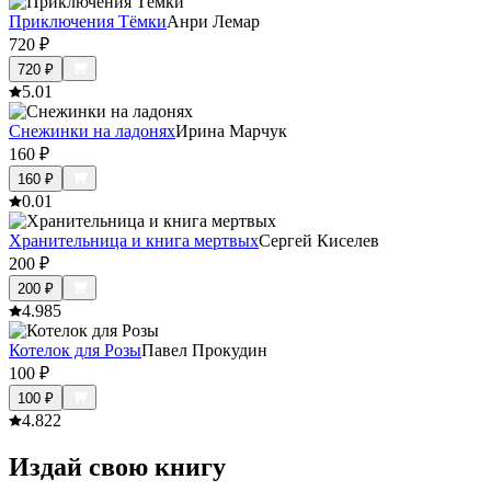
Приключения Тёмки
Анри Лемар
720
₽
720
₽
5.0
1
Снежинки на ладонях
Ирина Марчук
160
₽
160
₽
0.0
1
Хранительница и книга мертвых
Сергей Киселев
200
₽
200
₽
4.9
85
Котелок для Розы
Павел Прокудин
100
₽
100
₽
4.8
22
Издай свою книгу