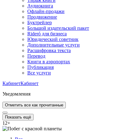
Тираж книги
Аудиокнига
Офлайн-продажи
Продвижение
Буктрейлер
Большой издательский пакет
Rideró для бизнеса
Юридический советник
Дополнительные услуги
Расшифровка текста
Перевод
Книги в аэропортах
Публикация
Все услуги
Кабинет
Кабинет
Уведомления
Отметить все как прочитанные
Показать ещё
12
+