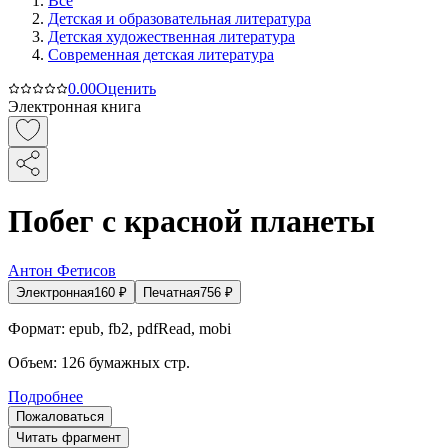
Все
Детская и образовательная литература
Детская художественная литература
Современная детская литература
0.0
0
Оценить
Электронная книга
Побег с красной планеты
Антон Фетисов
Электронная
160
₽
Печатная
756
₽
Формат:
epub, fb2, pdfRead, mobi
Объем:
126
бумажных стр.
Подробнее
Пожаловаться
Читать фрагмент