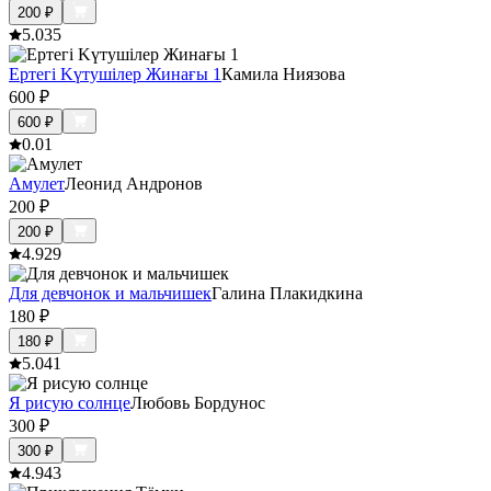
200
₽
5.0
35
Ертегі Kүтушілер Жинағы 1
Камила Ниязова
600
₽
600
₽
0.0
1
Амулет
Леонид Андронов
200
₽
200
₽
4.9
29
Для девчонок и мальчишек
Галина Плакидкина
180
₽
180
₽
5.0
41
Я рисую солнце
Любовь Бордунос
300
₽
300
₽
4.9
43