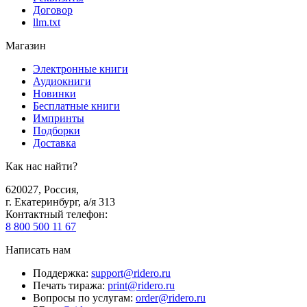
Договор
llm.txt
Магазин
Электронные книги
Аудиокниги
Новинки
Бесплатные книги
Импринты
Подборки
Доставка
Как нас найти?
620027
,
Россия
,
г. Екатеринбург, а/я 313
Контактный телефон
:
8 800 500 11 67
Написать нам
Поддержка
:
support@ridero.ru
Печать тиража
:
print@ridero.ru
Вопросы по услугам
:
order@ridero.ru