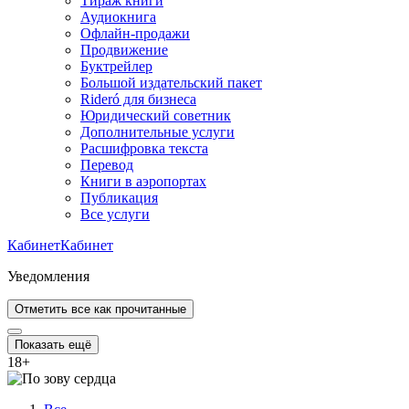
Тираж книги
Аудиокнига
Офлайн-продажи
Продвижение
Буктрейлер
Большой издательский пакет
Rideró для бизнеса
Юридический советник
Дополнительные услуги
Расшифровка текста
Перевод
Книги в аэропортах
Публикация
Все услуги
Кабинет
Кабинет
Уведомления
Отметить все как прочитанные
Показать ещё
18
+