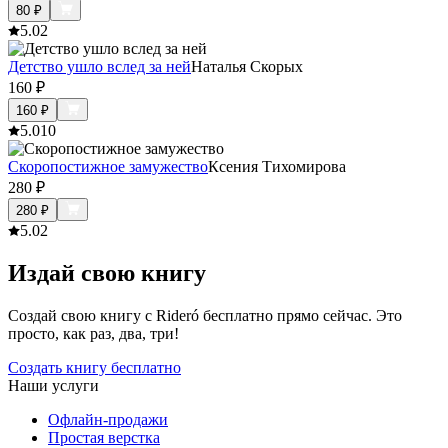
80
₽
5.0
2
Детство ушло вслед за ней
Наталья Скорых
160
₽
160
₽
5.0
10
Скоропостижное замужество
Ксения Тихомирова
280
₽
280
₽
5.0
2
Издай свою книгу
Создай свою книгу с Rideró бесплатно прямо сейчас. Это
просто, как раз, два, три!
Создать книгу бесплатно
Наши услуги
Офлайн-продажи
Простая верстка