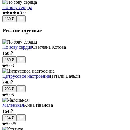
По зову сердца
5.0
160
₽
Рекомендуемые
По зову сердца
Светлана Котова
160
₽
160
₽
5.0
3
Цитрусовое настроение
Натали Вальди
296
₽
296
₽
5.0
5
Маленькая
Анна Иванова
164
₽
164
₽
5.0
25