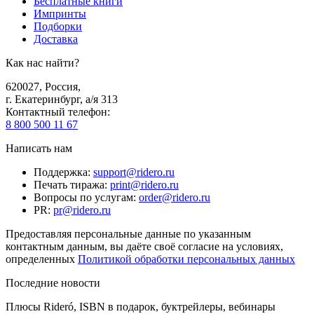
Бесплатные книги
Импринты
Подборки
Доставка
Как нас найти?
620027
,
Россия
,
г. Екатеринбург, а/я 313
Контактный телефон
:
8 800 500 11 67
Написать нам
Поддержка
:
support@ridero.ru
Печать тиража
:
print@ridero.ru
Вопросы по услугам
:
order@ridero.ru
PR
:
pr@ridero.ru
Предоставляя персональные данные по указанным
контактным данным, вы даёте своё согласие на условиях,
определенных
Политикой обработки персональных данных
Последние новости
Плюсы Rideró, ISBN в подарок, буктрейлеры, вебинары