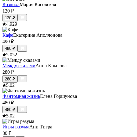
Козлиха
Мария Косовская
120
₽
120
₽
4.9
29
Кафе
Екатерина Аполлонова
490
₽
490
₽
5.0
52
Между скалами
Анна Крылова
280
₽
280
₽
5.0
2
Фантомная жизнь
Елена Горшунова
480
₽
480
₽
5.0
2
Игры разума
Ани Тигра
80
₽