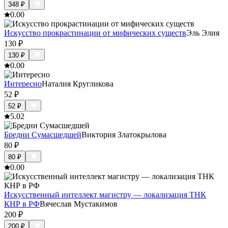
348
₽
0.0
0
Искусство прокрастинации от мифических существ
Эль Элия
130
₽
130
₽
0.0
0
Интересно
Наталия Кругликова
52
₽
52
₽
5.0
2
Бредни Сумасшедшей
Виктория Златокрылова
80
₽
80
₽
0.0
0
Искусственный интеллект магистру — локализация ТНК
КНР в РФ
Вячеслав Мустакимов
200
₽
200
₽