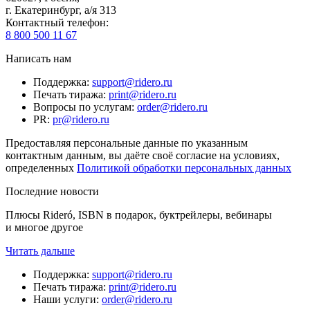
г. Екатеринбург, а/я 313
Контактный телефон
:
8 800 500 11 67
Написать нам
Поддержка
:
support@ridero.ru
Печать тиража
:
print@ridero.ru
Вопросы по услугам
:
order@ridero.ru
PR
:
pr@ridero.ru
Предоставляя персональные данные по указанным
контактным данным, вы даёте своё согласие на условиях,
определенных
Политикой обработки персональных данных
Последние новости
Плюсы Rideró, ISBN в подарок, буктрейлеры, вебинары
и многое другое
Читать дальше
Поддержка
:
support@ridero.ru
Печать тиража
:
print@ridero.ru
Наши услуги
:
order@ridero.ru