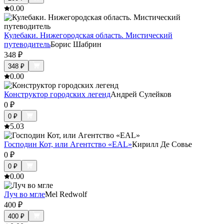
0.0
0
Кулебаки. Нижегородская область. Мистический
путеводитель
Борис Шабрин
348
₽
348
₽
0.0
0
Конструктор городских легенд
Андрей Сулейков
0
₽
0
₽
5.0
3
Господин Кот, или Агентство «EAL»
Кирилл Де Совье
0
₽
0
₽
0.0
0
Луч во мгле
Mel Redwolf
400
₽
400
₽