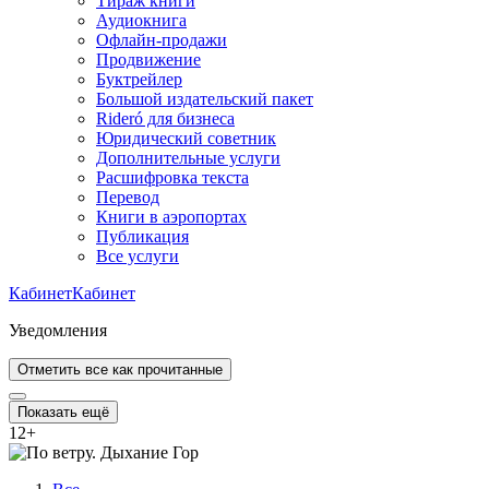
Тираж книги
Аудиокнига
Офлайн-продажи
Продвижение
Буктрейлер
Большой издательский пакет
Rideró для бизнеса
Юридический советник
Дополнительные услуги
Расшифровка текста
Перевод
Книги в аэропортах
Публикация
Все услуги
Кабинет
Кабинет
Уведомления
Отметить все как прочитанные
Показать ещё
12
+