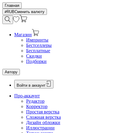
Главная
RUB
Сменить валюту
Магазин
Импринты
Бестселлеры
Бесплатные
Скидки
Подборки
Автору
Войти в аккаунт
Про-аккаунт
Редактор
Корректор
Простая верстка
Сложная верстка
Дизайн обложки
Иллюстрации