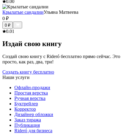
0.0
0
Крылатые сандалии
Ульяна Матвеева
0
₽
0
₽
0.0
1
Издай свою книгу
Создай свою книгу с Rideró бесплатно прямо сейчас. Это
просто, как раз, два, три!
Создать книгу бесплатно
Наши услуги
Офлайн-продажи
Простая верстка
Ручная верстка
Буктрейлер
Корректор
Дизайнер обложки
Заказ тиража
Публикация
Rideró для бизнеса