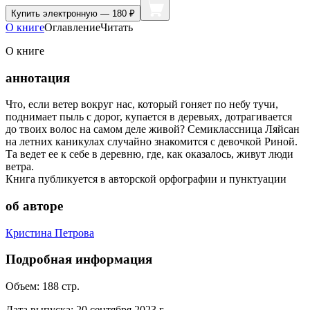
Купить
электронную — 180 ₽
О книге
Оглавление
Читать
О книге
аннотация
Что, если ветер вокруг нас, который гоняет по небу тучи,
поднимает пыль с дорог, купается в деревьях, дотрагивается
до твоих волос на самом деле живой? Семиклассница Ляйсан
на летних каникулах случайно знакомится с девочкой Риной.
Та ведет ее к себе в деревню, где, как оказалось, живут люди
ветра.
Книга публикуется в авторской орфографии и пунктуации
об авторе
Кристина Петрова
Подробная информация
Объем:
188
стр.
Дата выпуска:
20 сентября 2023 г.