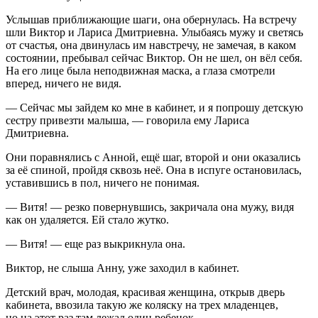
Услышав приближающие шаги, она обернулась. На встречу
шли Виктор и Лариса Дмитриевна. Улыбаясь мужу и светясь
от счастья, она двинулась им навстречу, не замечая, в каком
состоянии, пребывал сейчас Виктор. Он не шел, он вёл себя.
На его лице была неподвижная маска, а глаза смотрели
вперед, ничего не видя.
— Сейчас мы зайдем ко мне в кабинет, и я попрошу детскую
сестру привезти малыша, — говорила ему Лариса
Дмитриевна.
Они поравнялись с Анной, ещё шаг, второй и они оказались
за её спиной, пройдя сквозь неё. Она в испуге остановилась,
уставившись в пол, ничего не понимая.
— Витя! — резко повернувшись, закричала она мужу, видя
как он удаляется. Ей стало жутко.
— Витя! — еще раз выкрикнула она.
Виктор, не слыша Анну, уже заходил в кабинет.
Детский врач, молодая, красивая женщина, открыв дверь
кабинета, ввозила такую же коляску на трех младенцев,
но на этот раз там лежал один ребенок.