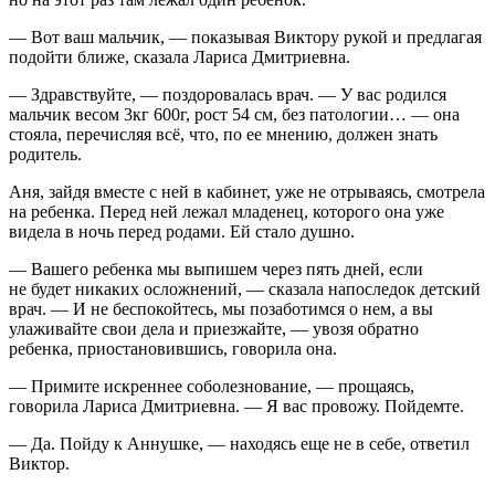
— Вот ваш мальчик, — показывая Виктору рукой и предлагая
подойти ближе, сказала Лариса Дмитриевна.
— Здравствуйте, — поздоровалась врач. — У вас родился
мальчик весом 3кг 600г, рост 54 см, без патологии… — она
стояла, перечисляя всё, что, по ее мнению, должен знать
родитель.
Аня, зайдя вместе с ней в кабинет, уже не отрываясь, смотрела
на ребенка. Перед ней лежал младенец, которого она уже
видела в ночь перед родами. Ей стало душно.
— Вашего ребенка мы выпишем через пять дней, если
не будет никаких осложнений, — сказала напоследок детский
врач. — И не беспокойтесь, мы позаботимся о нем, а вы
улаживайте свои дела и приезжайте, — увозя обратно
ребенка, приостановившись, говорила она.
— Примите искреннее соболезнование, — прощаясь,
говорила Лариса Дмитриевна. — Я вас провожу. Пойдемте.
— Да. Пойду к Аннушке, — находясь еще не в себе, ответил
Виктор.