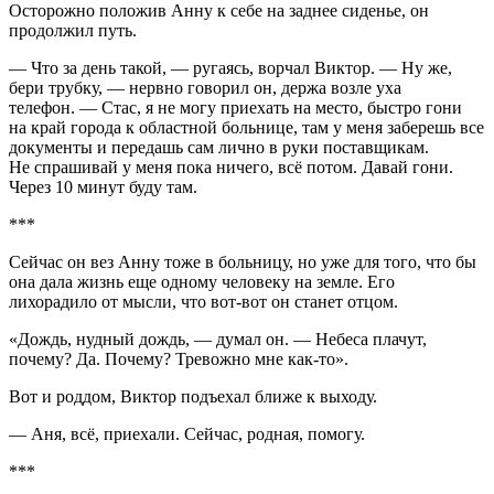
Осторожно положив Анну к себе на заднее сиденье, он
продолжил путь.
— Что за день такой, — ругаясь, ворчал Виктор. — Ну же,
бери трубку, — нервно говорил он, держа возле уха
телефон. — Стас, я не могу приехать на место, быстро гони
на край города к областной больнице, там у меня заберешь все
документы и передашь сам лично в руки поставщикам.
Не спрашивай у меня пока ничего, всё потом. Давай гони.
Через 10 минут буду там.
***
Сейчас он вез Анну тоже в больницу, но уже для того, что бы
она дала жизнь еще одному человеку на земле. Его
лихорадило от мысли, что вот-вот он станет отцом.
«Дождь, нудный дождь, — думал он. — Небеса плачут,
почему? Да. Почему? Тревожно мне как-то».
Вот и роддом, Виктор подъехал ближе к выходу.
— Аня, всё, приехали. Сейчас, родная, помогу.
***