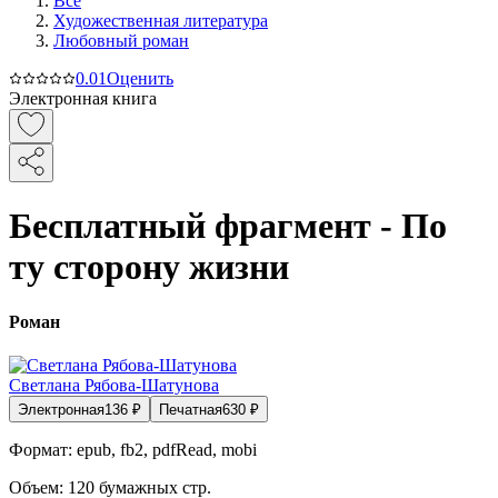
Все
Художественная литература
Любовный роман
0.0
1
Оценить
Электронная книга
Бесплатный фрагмент - По
ту сторону жизни
Роман
Светлана Рябова-Шатунова
Электронная
136
₽
Печатная
630
₽
Формат:
epub, fb2, pdfRead, mobi
Объем:
120
бумажных стр.