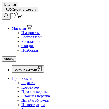
Главная
RUB
Сменить валюту
Магазин
Импринты
Бестселлеры
Бесплатные
Скидки
Подборки
Автору
Войти в аккаунт
Про-аккаунт
Редактор
Корректор
Простая верстка
Сложная верстка
Дизайн обложки
Иллюстрации