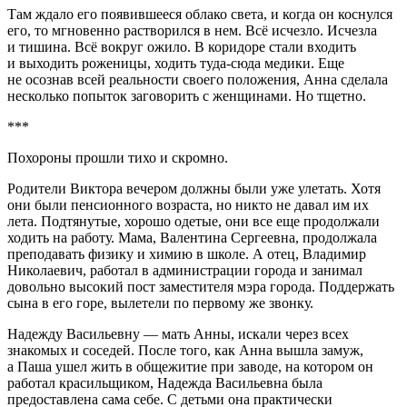
Там ждало его появившееся облако света, и когда он коснулся
его, то мгновенно растворился в нем. Всё исчезло. Исчезла
и тишина. Всё вокруг ожило. В коридоре стали входить
и выходить роженицы, ходить туда-сюда медики. Еще
не осознав всей реальности своего положения, Анна сделала
несколько попыток заговорить с женщинами. Но тщетно.
***
Похороны прошли тихо и скромно.
Родители Виктора вечером должны были уже улетать. Хотя
они были пенсионного возраста, но никто не давал им их
лета. Подтянутые, хорошо одетые, они все еще продолжали
ходить на работу. Мама, Валентина Сергеевна, продолжала
преподавать физику и химию в школе. А отец, Владимир
Николаевич, работал в администрации города и занимал
довольно высокий пост заместителя мэра города. Поддержать
сына в его горе, вылетели по первому же звонку.
Надежду Васильевну — мать Анны, искали через всех
знакомых и соседей. После того, как Анна вышла замуж,
а Паша ушел жить в общежитие при заводе, на котором он
работал красильщиком, Надежда Васильевна была
предоставлена сама себе. С детьми она практически