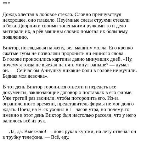
***
Дождь хлестал в лобовое стекло. Словно предчувствуя
нехорошее, оно плакало. Неуёмные слезы струями стекали
в бока. Дворники своими тоненькими ручками то и дело
вытирали их, а рёв машины словно помогал их большему
появлению.
Виктор, поглядывая на жену, вел машину молча. Его крепко
сжатые губы не позволяли проронить ни единого слова.
В голове проносились картины давно минувших дней. «Ну,
почему я тогда не выехал на пять минут раньше? — думал
он. — Сейчас бы Аннушку никакие боли в голове не мучили.
Бедная моя девочка».
В тот день Виктор торопился отвезти и передать все
документы, заключающие договор о поставках в его фирме.
Уже третий раз звонили, чтобы поторопить его. Из-за
ограниченного времени, представитель фирмы не мог долго
ждать. Поезд на Н-ск уходил в 11 часов утра, но почему-то
именно в этот день Виктор был настолько рассеян, что у него
валилось всё из рук.
— Да, да. Выезжаю! — ловя рукав куртки, на лету отвечал он
в трубку телефона. — Всё, еду.