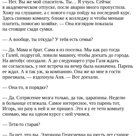
— Нет. Вы же мой спаситель. Ты… Я учусь. Сейчас
в академическом отпуске, после аварии много пропустила.
Хожу на слушание, а с нового года пойду на последний курс.
Здесь снимаю комнату, ближе к колледжу и чтобы меньше
платить, помогаю хозяйке. — Она взглядом показала
на стоящие сзади сумки.
— А вообще, ты откуда? У тебя есть семья?
— Да. Мама и брат. Сама я из поселка. Мы как раз тогда
с Галей, подругой, ловили машину, чтобы доехать до города.
На автобус опоздали. А до следующего утра Галя ждать
не согласилась, у нее встреча на вечер была назначена. Парень
ее ждал. А я так уж, за компанию. Она же ко мне в гости
приезжала, — вздохнула Аня. — Вот доехали.
— Она-то, в порядке?
— Да. Сотрясение мозга только, да так, царапины. Неделю
в больнице отлежала. Самое интересное, что парень тот,
Игорь, ни разу к ней и не пришел. Это я у ее тети комнату
снимаю, мы на одном курсе с ней учимся.
— Тетя-то старая?
— Да нет, что вы. Элеонора Георгиевна на шесть лет старше