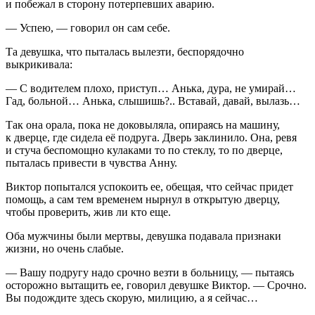
и побежал в сторону потерпевших аварию.
— Успею, — говорил он сам себе.
Та девушка, что пыталась вылезти, беспорядочно
выкрикивала:
— С водителем плохо, приступ… Анька, дура, не умирай…
Гад, больной… Анька, слышишь?.. Вставай, давай, вылазь…
Так она орала, пока не доковыляла, опираясь на машину,
к дверце, где сидела её подруга. Дверь заклинило. Она, ревя
и стуча беспомощно кулаками то по стеклу, то по дверце,
пыталась привести в чувства Анну.
Виктор попытался успокоить ее, обещая, что сейчас придет
помощь, а сам тем временем нырнул в открытую дверцу,
чтобы проверить, жив ли кто еще.
Оба мужчины были мертвы, девушка подавала признаки
жизни, но очень слабые.
— Вашу подругу надо срочно везти в больницу, — пытаясь
осторожно вытащить ее, говорил девушке Виктор. — Срочно.
Вы подождите здесь скорую, милицию, а я сейчас…