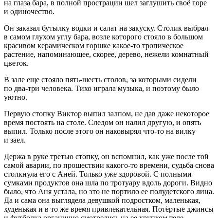
на глаза бара, в полной прострации шел заглушить своё горе
и одиночество.
Он заказал бутылку водки и салат на закуску. Столик выбрал
в самом глухом углу бара, возле которого стояло в большом
красивом керамическом горшке какое-то тропическое
растение, напоминающее, скорее, дерево, нежели комнатный
цветок.
В зале еще стояло пять-шесть столов, за которыми сидели
по два-три человека. Тихо играла музыка, и поэтому было
уютно.
Первую стопку Виктор выпил залпом, не дав даже некоторое
время постоять на столе. Следом он налил другую, и опять
выпил. Только после этого он наковырял что-то на вилку
и заел.
Держа в руке третью стопку, он вспомнил, как уже после той
самой аварии, по прошествии какого-то времени, судьба снова
столкнула его с Аней. Только уже здоровой. С полными
сумками продуктов она шла по тротуару вдоль дороги. Видно
было, что Аня устала, но это не портило ее полудетского лица.
Да и сама она выглядела девушкой подростком, маленькая,
худенькая и в то же время привлекательная. Потёртые джинсы
и футболка органично смотрелись на ее хрупком теле.