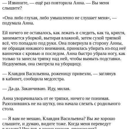
— Извините, — ещё раз повторила Анна. — Вы меня
слышите?
«Она либо глухая, либо умышленно не слушает меня», —
подумала Анна.
Ей ничего не оставалось, как лежать и следить, как та, кряхтя,
занимается уборкой, вытирая влажной, затем сухой тряпкой
всё, что попадало под руки. Она повернула в сторону Анны,
не обращая никакого внимания, принялась убирать из-под неё
ванночки с кровью и последом. Анна быстро убрала ногу, как
только та занесла тряпку над ней, чтобы вымыть подставки.
Недоумевая, она смотрела на уборщицу.
— Клавдия Васильевна, роженицу привезли, — заглянув
в кабинет, сообщила медсестра.
— Да-да. Заканчиваю. Иду, милая.
Анна уворачивалась от ее тряпки, ничего не понимая.
Разозлившись не на шутку, она начала слезать с родильного
стола.
— Я вам не мешаю, Клавдия Васильевна? Вы же хорошо
слышите, и думаю, видите тоже. Когда меня переведут
в палату? Что тут, в конце концов, происходит? —