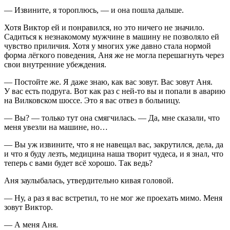
— Извините, я тороплюсь, — и она пошла дальше.
Хотя Виктор ей и понравился, но это ничего не значило.
Садиться к незнакомому мужчине в машину не позволяло ей
чувство приличия. Хотя у многих уже давно стала нормой
форма лёгкого поведения, Аня же не могла перешагнуть через
свои внутренние убеждения.
— Постойте же. Я даже знаю, как вас зовут. Вас зовут Аня.
У вас есть подруга. Вот как раз с ней-то вы и попали в аварию
на Вилковском шоссе. Это я вас отвез в больницу.
— Вы? — только тут она смягчилась. — Да, мне сказали, что
меня увезли на машине, но…
— Вы уж извините, что я не навещал вас, закрутился, дела, да
и что я буду лезть, медицина наша творит чудеса, и я знал, что
теперь с вами будет всё хорошо. Так ведь?
Аня заулыбалась, утвердительно кивая головой.
— Ну, а раз я вас встретил, то не мог же проехать мимо. Меня
зовут Виктор.
— А меня Аня.