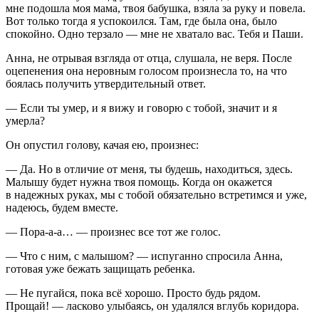
мне подошла моя мама, твоя бабушка, взяла за руку и повела.
Вот только тогда я успокоился. Там, где была она, было
спокойно. Одно терзало — мне не хватало вас. Тебя и Паши.
Анна, не отрывая взгляда от отца, слушала, не веря. После
оцепенения она неровным голосом произнесла то, на что
боялась получить утвердительный ответ.
— Если ты умер, и я вижу и говорю с тобой, значит и я
умерла?
Он опустил голову, качая ею, произнес:
— Да. Но в отличие от меня, ты будешь, находиться, здесь.
Малышу будет нужна твоя помощь. Когда он окажется
в надежных руках, мы с тобой обязательно встретимся и уже,
надеюсь, будем вместе.
— Пора-а-а… — произнес все тот же голос.
— Что с ним, с малышом? — испуганно спросила Анна,
готовая уже бежать защищать ребенка.
— Не пугайся, пока всё хорошо. Просто будь рядом.
Прощай! — ласково улыбаясь, он удалялся вглубь коридора.