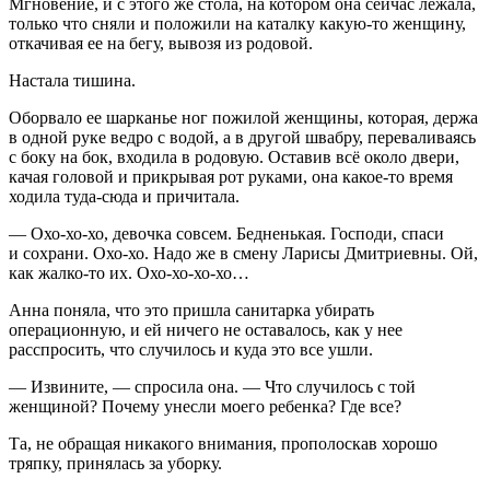
Мгновение, и с этого же стола, на котором она сейчас лежала,
только что сняли и положили на каталку какую-то женщину,
откачивая ее на бегу, вывозя из родовой.
Настала тишина.
Оборвало ее шарканье ног пожилой женщины, которая, держа
в одной руке ведро с водой, а в другой швабру, переваливаясь
с боку на бок, входила в родовую. Оставив всё около двери,
качая головой и прикрывая рот руками, она какое-то время
ходила туда-сюда и причитала.
— Охо-хо-хо, девочка совсем. Бедненькая. Господи, спаси
и сохрани. Охо-хо. Надо же в смену Ларисы Дмитриевны. Ой,
как жалко-то их. Охо-хо-хо-хо…
Анна поняла, что это пришла санитарка убирать
операционную, и ей ничего не оставалось, как у нее
расспросить, что случилось и куда это все ушли.
— Извините, — спросила она. — Что случилось с той
женщиной? Почему унесли моего ребенка? Где все?
Та, не обращая никакого внимания, прополоскав хорошо
тряпку, принялась за уборку.