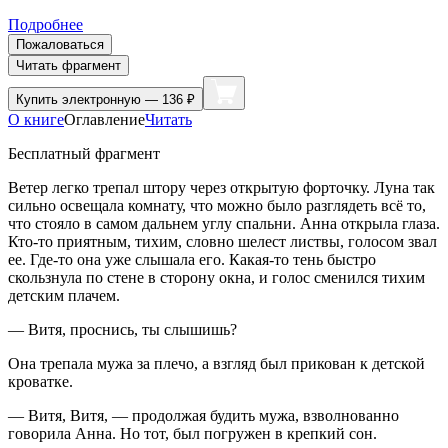
Подробнее
Пожаловаться
Читать фрагмент
Купить
электронную — 136 ₽
О книге
Оглавление
Читать
Бесплатный фрагмент
Ветер легко трепал штору через открытую форточку. Луна так
сильно освещала комнату, что можно было разглядеть всё то,
что стояло в самом дальнем углу спальни. Анна открыла глаза.
Кто-то приятным, тихим, словно шелест листвы, голосом звал
ее. Где-то она уже слышала его. Какая-то тень быстро
скользнула по стене в сторону окна, и голос сменился тихим
детским плачем.
— Витя, проснись, ты слышишь?
Она трепала мужа за плечо, а взгляд был прикован к детской
кроватке.
— Витя, Витя, — продолжая будить мужа, взволнованно
говорила Анна. Но тот, был погружен в крепкий сон.