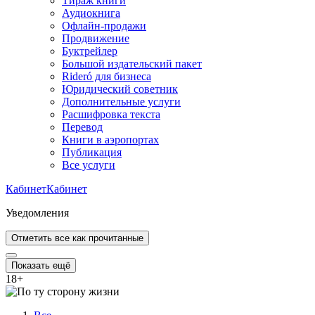
Тираж книги
Аудиокнига
Офлайн-продажи
Продвижение
Буктрейлер
Большой издательский пакет
Rideró для бизнеса
Юридический советник
Дополнительные услуги
Расшифровка текста
Перевод
Книги в аэропортах
Публикация
Все услуги
Кабинет
Кабинет
Уведомления
Отметить все как прочитанные
Показать ещё
18
+