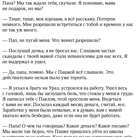
Папа? Мы так ждали тебя, скучали. Я понимаю, мама
не подарок, но мы?
— Тише, тише, моя хорошая, я всё расскажу. Потерпи
немного. Мне разрешили встретиться с тобой и времени у нас
не так уж много.
— Пап, не пугай меня. Что значит разрешили?
— Послушай дочка, я не бросал вас. Слишком частые
скандалы с твоей мамой стали невыносимы для нас всех. Я
не выдержал и ушел.
— Да, папа, помню. Мы с Пашкой всё слышали. Это
действительно нельзя было уже терпеть.
— Я уехал к брату на Урал, устроился на работу. Ушел весь
с головой, лишь бы заглушить боль, что стояла у меня в груди.
Я написал тебе с Павлом, чтоб простили меня. Видеться
с вами не мог. Посылал каждый месяц деньги, считай, все.
Заработки у меня были немалые, и я думаю, вам с мамой
хватало жить безбедно, даже если она не будет работать.
— Папа! О чем ты говоришь? Какие деньги? Какое письмо?
Мы жили так бедно, что Пашке пришлось уйти из школы
и устроиться на работу. Куда только он ни напрашивался, мёл