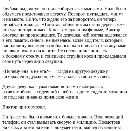
Глубоко выдохнув, он стал собираться с мыслями. Надо было
обдумать предстоящую встречу. Поворот, пятнадцать минут
и на месте. Но то, что ждало его за поворотом, он теперь
не забудет никогда. «Тойота», обняв носом ствол дерева, уже
никуда не торопилась. Как в замедленном фильме, Виктор
смотрел на произошедшее. Та девушка, чей взгляд задержался
в его памяти, сидела, не шевелясь, возле водителя, который
наполовину вылетел из лобового окна и лежал с вытянутыми
по швам руками на капоте. Ее голова прислонилась
к боковому стеклу, и тоненькие струйки крови прокладывали
себе путь через лицо девушки.
«Почему она, а не эта?» — глядя на другую девушку,
лихорадочно думал он, тут же стыдясь своих мыслей.
Другая девушка с ужасными воплями выбиралась
из автомобиля, а сидевший с ней на заднем сидении мужчина
не подавал никаких признаков жизни.
Виктор притормозил.
На трассе не было кроме них больше никого. Взяв лежащий
телефон, он стал вызывать скорую и милицию. Посмотрев
на часы, а затем на кейс с документами, вышел из машины