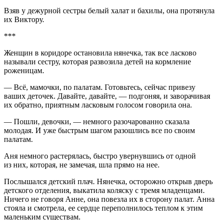
Взяв у дежурной сестры белый халат и бахилы, она протянула
их Виктору.
***
Женщин в коридоре остановила нянечка, так все ласково
называли сестру, которая развозила детей на кормление
роженицам.
— Всё, мамочки, по палатам. Готовьтесь, сейчас привезу
ваших деточек. Давайте, давайте, — подгоняя, и заворачивая
их обратно, приятным ласковым голосом говорила она.
— Пошли, девочки, — немного разочарованно сказала
молодая. И уже быстрым шагом разошлись все по своим
палатам.
Аня немного растерялась, быстро увернувшись от одной
из них, которая, не замечая, шла прямо на нее.
Послышался детский плач. Нянечка, осторожно открыв дверь
детского отделения, выкатила коляску с тремя младенцами.
Ничего не говоря Анне, она повезла их в сторону палат. Анна
стояла и смотрела, ее сердце переполнилось теплом к этим
маленьким существам.