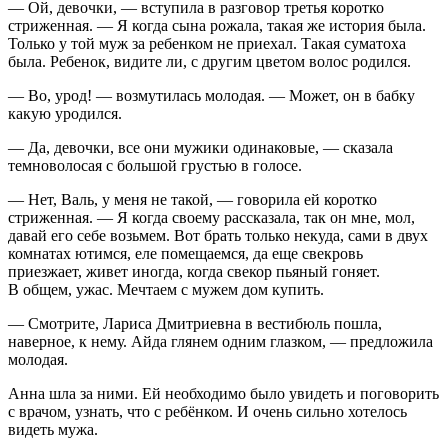
— Ой, девочки, — вступила в разговор третья коротко
стриженная. — Я когда сына рожала, такая же история была.
Только у той муж за ребенком не приехал. Такая суматоха
была. Ребенок, видите ли, с другим цветом волос родился.
— Во, урод! — возмутилась молодая. — Может, он в бабку
какую уродился.
— Да, девочки, все они мужики одинаковые, — сказала
темноволосая с большой грустью в голосе.
— Нет, Валь, у меня не такой, — говорила ей коротко
стриженная. — Я когда своему рассказала, так он мне, мол,
давай его себе возьмем. Вот брать только некуда, сами в двух
комнатах ютимся, еле помещаемся, да еще свекровь
приезжает, живет иногда, когда свекор пьяный гоняет.
В общем, ужас. Мечтаем с мужем дом купить.
— Смотрите, Лариса Дмитриевна в вестибюль пошла,
наверное, к нему. Айда глянем одним глазком, — предложила
молодая.
Анна шла за ними. Ей необходимо было увидеть и поговорить
с врачом, узнать, что с ребёнком. И очень сильно хотелось
видеть мужа.