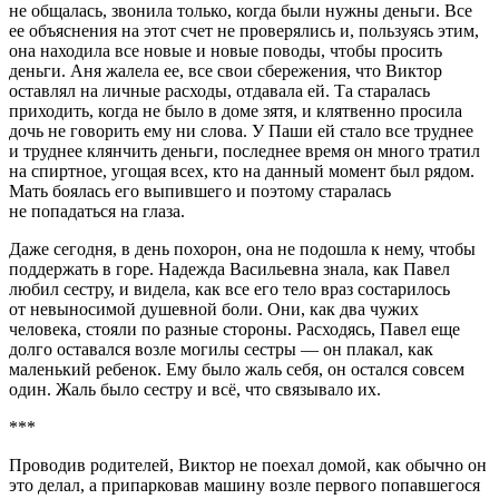
не общалась, звонила только, когда были нужны деньги. Все
ее объяснения на этот счет не проверялись и, пользуясь этим,
она находила все новые и новые поводы, чтобы просить
деньги. Аня жалела ее, все свои сбережения, что Виктор
оставлял на личные расходы, отдавала ей. Та старалась
приходить, когда не было в доме зятя, и клятвенно просила
дочь не говорить ему ни слова. У Паши ей стало все труднее
и труднее клянчить деньги, последнее время он много тратил
на спиртное, угощая всех, кто на данный момент был рядом.
Мать боялась его выпившего и поэтому старалась
не попадаться на глаза.
Даже сегодня, в день похорон, она не подошла к нему, чтобы
поддержать в горе. Надежда Васильевна знала, как Павел
любил сестру, и видела, как все его тело враз состарилось
от невыносимой душевной боли. Они, как два чужих
человека, стояли по разные стороны. Расходясь, Павел еще
долго оставался возле могилы сестры — он плакал, как
маленький ребенок. Ему было жаль себя, он остался совсем
один. Жаль было сестру и всё, что связывало их.
***
Проводив родителей, Виктор не поехал домой, как обычно он
это делал, а припарковав машину возле первого попавшегося