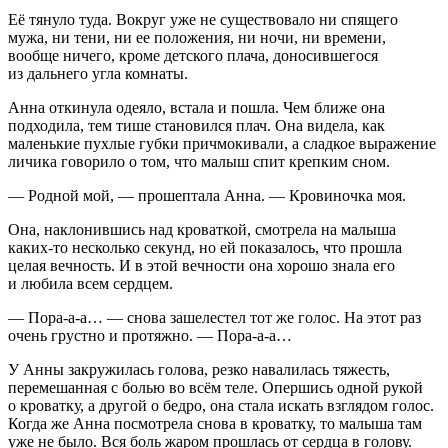
Её тянуло туда. Вокруг уже не существовало ни спящего
мужа, ни тени, ни ее положения, ни ночи, ни времени,
вообще ничего, кроме детского плача, доносившегося
из дальнего угла комнаты.
Анна откинула одеяло, встала и пошла. Чем ближе она
подходила, тем тише становился плач. Она видела, как
маленькие пухлые губки причмокивали, а сладкое выражение
личика говорило о том, что малыш спит крепким сном.
— Родной мой, — прошептала Анна. — Кровиночка моя.
Она, наклонившись над кроваткой, смотрела на малыша
каких-то несколько секунд, но ей показалось, что прошла
целая вечность. И в этой вечности она хорошо знала его
и любила всем сердцем.
— Пора-а-а… — снова зашелестел тот же голос. На этот раз
очень грустно и протяжно. — Пора-а-а…
У Анны закружилась голова, резко навалилась тяжесть,
перемешанная с болью во всём теле. Опершись одной рукой
о кроватку, а другой о бедро, она стала искать взглядом голос.
Когда же Анна посмотрела снова в кроватку, то малыша там
уже не было. Вся боль жаром прошлась от сердца в голову.