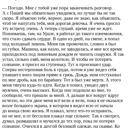
— Погоди. Мне с тобой уже пора заканчивать разговор.
А с Пашей мы обязательно увидимся, но лучше бы не так
скоро. Я объясню тебе, вернее, даже не знаю, как объяснить,
чтоб не напугать тебя, моя дорогая девочка. Я очень просил
эту встречу, очень. А теперь слушай, время уже не ждет.
Понимаешь, там, на Урале, я работал до такого изнеможения,
что стало сдавать сердце. В один из дней, на смене, я попал
под холодный ливень. Меня так промочило, словно я был
из губки. Машина, как назло, не заводилась, и мне все время
приходилось под ливневым дождем ее чинить снаружи. Я так
устал, сильно озяб, меня колотило. И чтобы не потерять
сознание, я присел на ступеньку. Тут и произошел удар.
Сперва нестерпимая боль в груди, потом я уже видел себя
упавшего вниз лицом прямо в грязь. Дождь эхом отстукивал
по мне дробь, как по барабану. Тот я был уже мертв. А этого
меня тянуло куда-то идти. Когда я пошел, увидел двух
мужчин, очень высоких. Когда они подошли ко мне, то
сообщили, что пришли за мной. А дальше все вокруг вдруг
исчезло, но эти двое меня всё вели и вели, пока я не оказался
возле большого экрана, в котором я видел всю от начала
до конца свою жизнь. Я плакал, хотел что-то исправить,
но не мог, и от бессилия плакал еще сильнее. Так я смотрел,
думал, размышлял и мучился до тех пор, пока не потерял
сознание. Очнулся в другой безликой одежде, на скамье. Ко