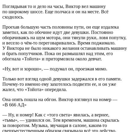
Поглядывая то и дело на часы, Виктор вел машину
по широкому шоссе. Еще полчаса и он на месте. Всё
сходилось.
Проехав большую часть половины пути, он еще издалека
заметил, как по обочине идут две девушки. Постоянно
оборачиваясь на шум мотора, они тянули руки, ловя попутку,
и весело о чём-то переговаривались. Время поджимало.
У Виктора не было никакого желания останавливать машину
и брать попутчиков. Пока он размышлял над этим, его
обогнала «Тойота» и притормозила около девчат.
«Ну, вот и хорошо», — подумал он, проезжая мимо.
Только вот взгляд одной девушки задержался в его памяти.
Почему-то именно ему захотелось подвезти ее, и он уже
жалел, что «Тойота» опередила.
Она опять пошла на обгон. Виктор взглянул на номер —
«В 666 АД»
— Ну, и номер! Как с «того света» явилась, а вернее,
«тьмы», — удивился он. Тем временем, машина скрылась
за поворотом. Музыка, звучащая в салоне, каким-то
сверхъестественным образом связывала всё это действо.