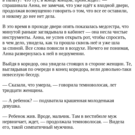
спрашивала Анна, не замечая, что уже идёт к входной двери,
продолжая возмущенно говорить о том, что все ее оставили,
и никому до нее нет дела.
В это время в проходе двери опять показалась медсестра, что
минутой раньше заглядывала в кабинет — она несла чистые
инструменты. Анна, не успев открыть рот, чтобы спросить,
в чем дело, увидела, как та прошла сквозь неё и уже шла
за спиной. Все слова повисли в воздухе. Ничего не понимая,
Анна развернулась к ней в недоумении.
Выйдя в коридор, она увидела стоящих в стороне женщин. Те,
выглядывая по очереди в конец коридора, вели довольно-таки
невеселую беседу.
— Сказали, что умерла, — говорила темноволосая, лет
тридцати женщина.
— А ребенок? — подхватила крашенная молоденькая
девушка.
— Ребенок жив. Вроде, мальчик. Там в вестибюле муж
нервничает, ждет, — продолжала темноволосая. — Видела
его, такой симпатичный мужчина.