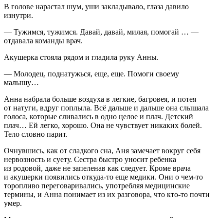
В голове нарастал шум, уши закладывало, глаза давило
изнутри.
— Тужимся, тужимся. Давай, давай, милая, помогай … —
отдавала команды врач.
Акушерка стояла рядом и гладила руку Анны.
— Молодец, поднатужься, еще, еще. Помоги своему
малышу…
Анна набрала больше воздуха в легкие, багровея, и потея
от натуги, вдруг поплыла. Всё дальше и дальше она слышала
голоса, которые сливались в одно целое и плач. Детский
плач… Ей легко, хорошо. Она не чувствует никаких болей.
Тело словно парит.
Очнувшись, как от сладкого сна, Аня замечает вокруг себя
нервозность и суету. Сестра быстро уносит ребенка
из родовой, даже не запеленав как следует. Кроме врача
и акушерки появились откуда-то еще медики. Они о чем-то
торопливо переговаривались, употребляя медицинские
термины, и Анна понимает из их разговора, что кто-то почти
умер.