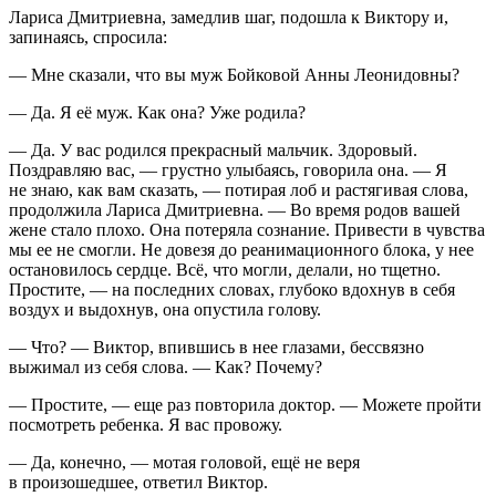
Лариса Дмитриевна, замедлив шаг, подошла к Виктору и,
запинаясь, спросила:
— Мне сказали, что вы муж Бойковой Анны Леонидовны?
— Да. Я её муж. Как она? Уже родила?
— Да. У вас родился прекрасный мальчик. Здоровый.
Поздравляю вас, — грустно улыбаясь, говорила она. — Я
не знаю, как вам сказать, — потирая лоб и растягивая слова,
продолжила Лариса Дмитриевна. — Во время родов вашей
жене стало плохо. Она потеряла сознание. Привести в чувства
мы ее не смогли. Не довезя до реанимационного блока, у нее
остановилось сердце. Всё, что могли, делали, но тщетно.
Простите, — на последних словах, глубоко вдохнув в себя
воздух и выдохнув, она опустила голову.
— Что? — Виктор, впившись в нее глазами, бессвязно
выжимал из себя слова. — Как? Почему?
— Простите, — еще раз повторила доктор. — Можете пройти
посмотреть ребенка. Я вас провожу.
— Да, конечно, — мотая головой, ещё не веря
в произошедшее, ответил Виктор.