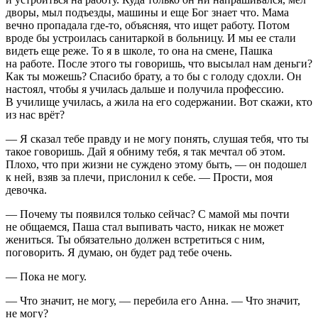
дворы, мыл подъезды, машины и еще Бог знает что. Мама
вечно пропадала где-то, объясняя, что ищет работу. Потом
вроде бы устроилась санитаркой в больницу. И мы ее стали
видеть еще реже. То я в школе, то она на смене, Пашка
на работе. После этого ты говоришь, что высылал нам деньги?
Как ты можешь? Спасибо брату, а то бы с голоду сдохли. Он
настоял, чтобы я училась дальше и получила профессию.
В училище училась, а жила на его содержании. Вот скажи, кто
из нас врёт?
— Я сказал тебе правду и не могу понять, слушая тебя, что ты
такое говоришь. Дай я обниму тебя, я так мечтал об этом.
Плохо, что при жизни не суждено этому быть, — он подошел
к ней, взяв за плечи, прислонил к себе. — Прости, моя
девочка.
— Почему ты появился только сейчас? С мамой мы почти
не общаемся, Паша стал выпивать часто, никак не может
жениться. Ты обязательно должен встретиться с ним,
поговорить. Я думаю, он будет рад тебе очень.
— Пока не могу.
— Что значит, не могу, — перебила его Анна. — Что значит,
не могу?