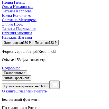
Ирина Галыш
Ольга Ильминская
Татьяна Карпеева
Елена Кононенко
Светлана Мезенцева
Эллин Норд
Татьяна Пархоменко
Евгения Ушенина
Надежда Шагаева
Электронная
360
₽
Печатная
733
₽
Формат:
epub, fb2, pdfRead, mobi
Объем:
158
бумажных стр.
Подробнее
Пожаловаться
Читать фрагмент
Купить
электронную — 360 ₽
О книге
Оглавление
Читать
Бесплатный фрагмент
По традиции о
Росси
и