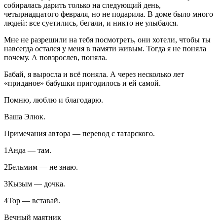
собиралась дарить только на следующий день,
четыр
надцат
ого февраля, но не подарила. В доме было много
людей: все суетились, бегали, и никто не улыбался.
Мне не разрешили на тебя посмотреть, они хотели, чтобы ты
навсегда остался у меня в памяти живым. Тогда я не поняла
почему. А повзрослев, поняла.
Бабай, я выросла и всё поняла. А через несколько лет
«приданое» бабушки пригодилось и ей самой.
Помню, люблю и благодарю.
Ваша Элюк.
Примечания автора — перевод с татарского.
1
Анда — там.
2
Бельмим — не знаю.
3
Кызым — дочка.
4
Тор
— вставай.
Вечный маятник