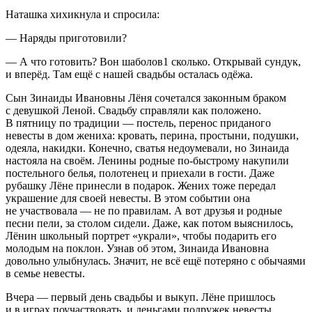
Наташка хихикнула и спросила:
— Наряды приготовили?
— А что готовить? Вон шаболов
1
сколько. Открывай сундук,
и вперёд. Там ещё с нашей свадьбы осталась одёжа.
Сын Зинаиды Ивановны Лёня сочетался законным браком
с девушкой Леной. Свадьбу справляли как положено.
В пятницу по традиции — постель, перенос приданого
невесты в дом жениха: кровать, перина, простыни, подушки,
одеяла, накидки. Конечно, сватья недоумевали, но Зинаида
настояла на своём. Ленины родные по-быстрому накупили
постельного белья, полотенец и приехали в гости. Даже
рубашку Лёне принесли в подарок. Жених тоже передал
украшение для своей невесты. В этом событии она
не участвовала — не по правилам. А вот друзья и родные
песни пели, за столом сидели. Даже, как потом выяснилось,
Лёнин школьный портрет «украли», чтобы подарить его
молодым на поклон. Узнав об этом, Зинаида Ивановна
довольно улыбнулась. Значит, не всё ещё потеряно с обычаями
в семье невесты.
Вчера — первый день свадьбы и выкуп. Лёне пришлось
и в играх поучаствовать, и деньгами подружек невесты