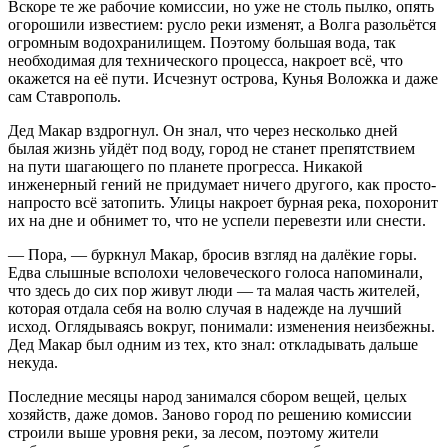
Вскоре те же рабочие комиссии, но уже не столь пылко, опять
огорошили известием: русло реки изменят, а Волга разольётся
огромным водохранилищем. Поэтому большая вода, так
необходимая для технического процесса, накроет всё, что
окажется на её пути. Исчезнут острова, Кунья Воложка и даже
сам Ставрополь.
Дед Макар вздрогнул. Он знал, что через несколько дней
былая жизнь уйдёт под воду, город не станет препятствием
на пути шагающего по планете прогресса. Никакой
инженерный гений не придумает ничего другого, как просто-
напросто всё затопить. Улицы накроет бурная река, похоронит
их на дне и обнимет то, что не успели перевезти или снести.
— Пора, — буркнул Макар, бросив взгляд на далёкие горы.
Едва слышные всполохи человеческого голоса напоминали,
что здесь до сих пор живут люди — та малая часть жителей,
которая отдала себя на волю случая в надежде на лучший
исход. Оглядываясь вокруг, понимали: изменения неизбежны.
Дед Макар был одним из тех, кто знал: откладывать дальше
некуда.
Последние месяцы народ занимался сбором вещей, целых
хозяйств, даже домов. Заново город по решению комиссии
строили выше уровня реки, за лесом, поэтому жители