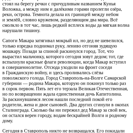
стоял на берегу речки с причудливым названием Кунья
Воложка, а между ним и далёкими горами пролегли озёра,
реки, острова. Темнота делала их границей между небом
и землёй, словно кружевом, разделяющим два мира. Всё
смолкло в тот час, лишь редкий всплеск воды да мягкая волна
нарушали тишину.
Сапоги Макара затягивал мокрый ил, но дед не шевелился,
только изредка поднимал руку, лениво отгоняя зудящую
мошкару. Позади за спиной раскинулся город. Тот, что
вырастил мальчонку, которого сегодня зовут дедом; тот, где
вспыхнули красные флаги революции, когда Макар вступил
в совершеннолетие. Отсюда уходили на фронт соседи
в Гражданскую
войн
у, и здесь проливались слëзы
поволжского голода. Город Ставрополь-на-Волге Самарской
губернии — родина Макара, которую он покинул только раз
в сорок первом. Пять лет его терзала Великая Отечественная,
но по возвращении ждала единственная дочь Капитолина.
За раскинувшимся лесом нашли последний покой его
родители, жена и двое сыновей. Два других сгинули в окопах
Сталинграда. Сколько бы ни пережил дед Макар за свой век,
он остался верен городу, водам бескрайней Волги и родному
дому.
Сегодня в Ставрополь никто не возвращался. Его покидали