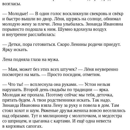
возгласы.
— Молодые! — В один голос воскликнули свекровь и свёкр
и быстро вышли во двор. Лёня, щурясь на солнце, обнимал
молодую жену за плечи. Лена улыбалась. Зинаида Ивановна
порывисто подошла к ним. Шумно вдохнула воздух
и внутренне расслабилась:
— Детки, пора готовиться. Скоро Ленины родичи приедут.
Ярку искать.
Лена подняла глаза на мужа.
— Мам, может без этих всех штучек? — Лёня неуверенно
посмотрел на мать. — Просто посидим, отметим.
— Что ты! — всплеснула она руками. — Устои нельзя
нарушать. Второй день свадьбы по традиции — ярка.
Молодая же пропала. Поэтому сейчас мы тебя, деточка,
прятать будем. А твои родственники искать. Так надо.
Зинаида Ивановна взяла Лену за руку и повела в дом. Там
стоял хохот и шум. Ряженые друзья жениха вовсю веселились
над образами. Тут и милиционер с молоточком, и медсестра
со шприцем, и цыганка с картами. И ещё одна невеста
в кирзовых сапогах.