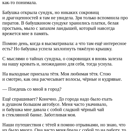
как-то понимала.
Бабушка открыла сундук, но никаких сокровищ
и драгоценностей я там не увидела. Зря только вспомнила про
пиратов. В бабушкином сундуке хранились платки, белая
простынь, мыло с запахом ландышей, который навсегда
врежется мне в память.
Помню день, когда я высматривала: а что там ещё интересное
есть? Но бабушка успела захлопнуть тяжёлую крышку.
С мыслями о тайнах сундука, о сокровищах я вновь залезла
на нашу кровать и, неожиданно для себя, тогда уснула.
На выходные приехала тётя. Моя любимая тётя. Стою
и смотрю, как она расчесывает волосы, чёрные и кудрявые.
— Поедешь со мной в город?
Ещё спрашивает? Конечно. До города надо было ехать
в душном большом автобусе. Меня часто укачивало,
и бабушка мне давала с собой сладкий чёрный чай
в стеклянной банке. Заботливая моя.
Наши путешествия с тётей я помню отрывками, но знаю, что
их было много. Она часто меня брала с собой то на работу, то