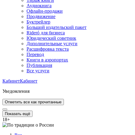
Тираж книги
Аудиокнига
Офлайн-продажи
Продвижение
Буктрейлер
Большой издательский пакет
Rideró для бизнеса
Юридический советник
Дополнительные услуги
Расшифровка текста
Перевод
Книги в аэропортах
Публикация
Все услуги
Кабинет
Кабинет
Уведомления
Отметить все как прочитанные
Показать ещё
18
+