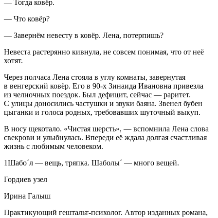
— Тогда ковёр.
— Что ковёр?
— Завернём невесту в ковёр. Лена, потерпишь?
Невеста растерянно кивнула, не совсем понимая, что от неё
хотят.
Через полчаса Лена стояла в углу комнаты, завернутая
в венгерский ковёр. Его в 90-х Зинаида Ивановна привезла
из челночных поездок. Был дефицит, сейчас — раритет.
С улицы доносились частушки и звуки баяна. Звенел бубен
цыганки и голоса родных, требовавших шуточный выкуп.
В носу щекотало. «Чистая шерсть», — вспомнила Лена слова
свекрови и улыбнулась. Впереди её ждала долгая счастливая
жизнь с любимым человеком.
1
Шабо´л — вещь, тряпка. Шаболы´ — много вещей.
Гордиев узел
Ирина Галыш
Практикующий гештальт-психолог. Автор изданных романа,