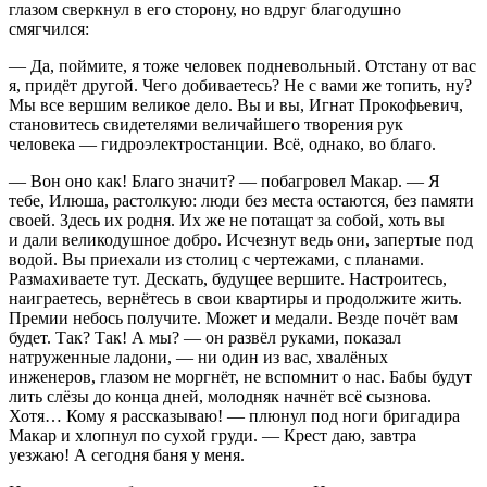
глазом сверкнул в его сторону, но вдруг благодушно
смягчился:
— Да, поймите, я тоже человек подневольный. Отстану от вас
я, придёт другой. Чего добиваетесь? Не с вами же топить, ну?
Мы все вершим великое дело. Вы и вы, Игнат Прокофьевич,
становитесь свидетелями величайшего творения рук
человека — гидроэлектростанции. Всё, однако, во благо.
— Вон оно как! Благо значит? — побагровел Макар. — Я
тебе, Илюша, растолкую: люди без места остаются, без памяти
своей. Здесь их родня. Их же не потащат за собой, хоть вы
и дали великодушное добро. Исчезнут ведь они, запертые под
водой. Вы приехали из столиц с чертежами, с планами.
Размахиваете тут. Дескать, будущее вершите. Настроитесь,
наиграетесь, вернётесь в свои квартиры и продолжите жить.
Премии небось получите. Может и медали. Везде почёт вам
будет. Так? Так! А мы? — он развёл руками, показал
натруженные ладони, — ни один из вас, хвалёных
инженеров, глазом не моргнëт, не вспомнит о нас. Бабы будут
лить слëзы до конца дней, молодняк начнёт всё сызнова.
Хотя… Кому я рассказываю! — плюнул под ноги бригадира
Макар и хлопнул по сухой груди. — Крест даю, завтра
уезжаю! А сегодня баня у меня.