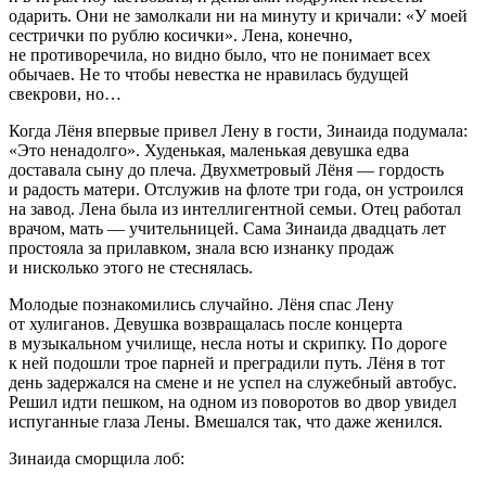
одарить. Они не замолкали ни на минуту и кричали: «У моей
сестрички по рублю косички». Лена, конечно,
не противоречила, но видно было, что не понимает всех
обычаев. Не то чтобы невестка не нравилась будущей
свекрови, но…
Когда Лёня впервые привел Лену в гости, Зинаида подумала:
«Это ненадолго». Худенькая, маленькая девушка едва
доставала сыну до плеча. Двухметровый Лёня — гордость
и радость матери. Отслужив на флоте три года, он устроился
на завод. Лена была из интеллигентной семьи. Отец работал
врачом, мать — учительницей. Сама Зинаида двадцать лет
простояла за прилавком, знала всю изнанку продаж
и нисколько этого не стеснялась.
Молодые познакомились случайно. Лёня спас Лену
от хулиганов. Девушка возвращалась после концерта
в музыкальном училище, несла ноты и скрипку. По дороге
к ней подошли трое парней и преградили путь. Лёня в тот
день задержался на смене и не успел на служебный автобус.
Решил идти пешком, на одном из поворотов во двор увидел
испуганные глаза Лены. Вмешался так, что даже женился.
Зинаида сморщила лоб: