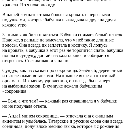
храпела. Но я покорно иду.
В нашей комнате стояла большая кровать с перьевыми
подушками, которые бабушка выкладывала друг на друга
каждое утро.
За ними я любила прятаться. Бабушка снимает белый платок.
Надо же, я раньше не замечала, что у неё такие длинные
волосы. Она всегда их заплетала в косичку. Я ложусь
на кровать, а бабушка в этот раз не торопится спать. Бабушка
пошла к сундуку, достаёт из халата ключ и собирается
открывать. Соскакиваю и я на пол.
Сундук, как из сказки про сокровища. Зелёный, деревянный
и с железными вставками. На крышке вырезан красивый
орнамент. И к моему удивлению, он всегда был заперт
на амбарный замок. В сундуке лежали бабушкины
«сокровища».
— Ба-а, а что там? — каждый раз спрашивала я у бабушки,
но не получала ответа.
— Анда
1
минем сокровища, — отвечала она с сильным
акцентом и улыбалась. Татарские и русские слова она всегда
соединяла, получалось месиво языка, которое я с рождения