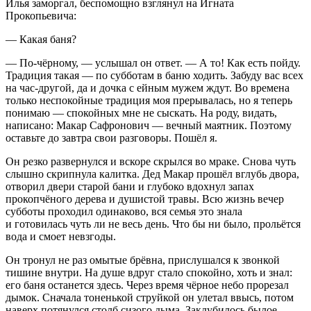
Илья заморгал, беспомощно взглянул на Игната
Прокопьевича:
— Какая баня?
— По-чëрному, — услышал он ответ. — А то! Как есть пойду.
Традиция такая — по субботам в баню ходить. Забуду вас всех
на час-другой, да и дочка с ейным мужем ждут. Во времена
только неспокойные традиция моя прерывалась, но я теперь
понимаю — спокойных мне не сыскать. На роду, видать,
написано: Макар Сафронович — вечный маятник. Поэтому
оставьте до завтра свои разговоры. Пошёл я.
Он резко развернулся и вскоре скрылся во мраке. Снова чуть
слышно скрипнула калитка. Дед Макар прошёл вглубь двора,
отворил двери старой бани и глубоко вдохнул запах
прокопчёного дерева и душистой травы. Всю жизнь вечер
субботы проходил одинаково, вся семья это знала
и готовилась чуть ли не весь день. Что бы ни было, прольëтся
вода и смоет невзгоды.
Он тронул не раз омытые брёвна, прислушался к звонкой
тишине внутри. На душе вдруг стало спокойно, хоть и знал:
его баня останется здесь. Через время чëрное небо прорезал
дымок. Сначала тоненькой струйкой он улетал ввысь, потом
наверх потянулся столб сизого дыма. Заклубилось былое