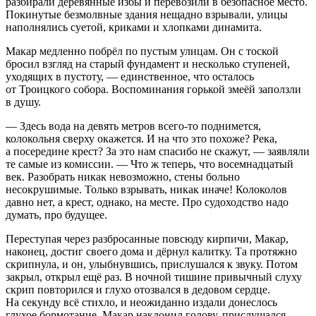
разбирали деревянные избы и перевозили в безопасное место.
Покинутые безмолвные здания нещадно взрывали, улицы
наполнялись суетой, криками и хлопками динамита.
Макар медленно побрёл по пустым улицам. Он с тоской
бросил взгляд на старый фундамент и несколько ступеней,
уходящих в пустоту, — единственное, что осталось
от Троицкого собора. Воспоминания горькой змеёй заползли
в душу.
— Здесь вода на девять метров всего-то поднимется,
колокольня сверху окажется. И на что это похоже? Река,
а посередине крест? За это нам спасибо не скажут, — заявляли
те самые из комиссии. — Что ж теперь, что восем
надцат
ый
век. Разобрать никак невозможно, стены больно
несокрушимые. Только взрывать, никак иначе! Колоколов
давно нет, а крест, однако, на месте. Про судоходство надо
думать, про будущее.
Переступая через разбросанные повсюду кирпичи, Макар,
наконец, достиг своего дома и дёрнул калитку. Та протяжно
скрипнула, и он, улыбнувшись, прислушался к звуку. Потом
закрыл, открыл ещё раз. В ночной тишине привычный слуху
скрип повторился и глухо отозвался в дедовом сердце.
На секунду всё стихло, и неожиданно издали донеслось
глухое бормотание. Макар наклонил голову, прислушался