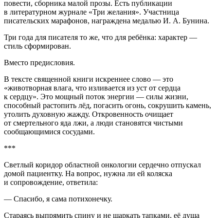
повести, сборника малой прозы. Есть публикации
в литературном журнале «Три желания». Участница
писательских марафонов, награждена медалью И. А. Бунина.
Три года для писателя то же, что для ребёнка: характер —
стиль сформирован.
Вместо предисловия.
В тексте священной книги искреннее слово — это
«животворная влага, что изливается из уст от сердца
к сердцу». Это мощный поток энергии — силы жизни,
способный растопить лёд, погасить огонь, сокрушить камень,
утолить духовную жажду. Откровенность очищает
от смертельного яда лжи, а люди становятся чистыми
сообщающимися сосудами.
***
Светлый коридор областной онкологии сердечно отпускал
домой пациентку. На вопрос, нужна ли ей коляска
и сопровождение, ответила:
— Спасибо, я сама потихонечку.
Стараясь выпрямить спину и не шаркать тапками, её душа