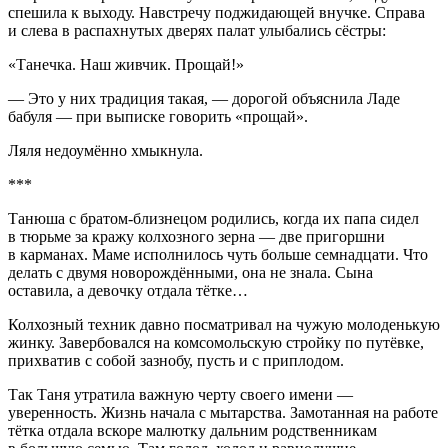
спешила к выходу. Навстречу поджидающей внучке. Справа
и слева в распахнутых дверях палат улыбались сёстры:
«Танечка. Наш живчик. Прощай!»
— Это у них традиция такая, — дорогой объяснила Ладе
бабуля — при выписке говорить «прощай».
Ляля недоумённо хмыкнула.
***
Танюша с братом-близнецом родились, когда их папа сидел
в тюрьме за кражу колхозного зерна — две пригоршни
в карманах. Маме исполнилось чуть больше сем
надцат
и. Что
делать с двумя новорождёнными, она не знала. Сына
оставила, а девочку отдала тётке…
Колхозный техник давно посматривал на чужую молоденькую
жинку. Завербовался на комсомольскую стройку по путёвке,
прихватив с собой зазнобу, пусть и с приплодом.
Так Таня утратила важную черту своего имени —
уверенность. Жизнь начала с мытарства. Замотанная на работе
тётка отдала вскоре малютку дальним родственникам