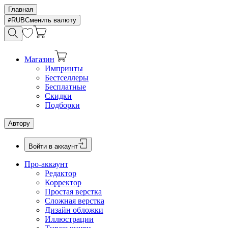
Главная
RUB
Сменить валюту
Магазин
Импринты
Бестселлеры
Бесплатные
Скидки
Подборки
Автору
Войти в аккаунт
Про-аккаунт
Редактор
Корректор
Простая верстка
Сложная верстка
Дизайн обложки
Иллюстрации