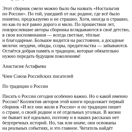
Этот сборник смело можно было бы назвать «Ностальгия
по
Росси
и». По той, ушедшей от нас родине, где всё было
понятно, предсказуемо и не страшно. Хотя, иногда и страшно,
но как-то всё равно дорого и мило. По прошествии лет,
повзрослевшие авторы сборника вглядываются в своё детство,
в свои воспоминания — всегда светлые, тёплые
и благодарные. Большое видится на расстоянии, а досадные
мелочи: неудачи, обиды, ссоры, предательства — забываются.
Остаётся добрая память и традиции, которые обязательно
нужно передать будущим поколениям!
Анастасия Астафьева
Член
Союза
Росси
йских писателей
По традиции о
Росси
и
Писать о
Росси
и сегодня особенно важно. Но о какой именно
Росси
и? Коллектив авторов этой книги продолжает первый
сборник «И все они жили в
Росси
и» и по традиции пишет
о стране, о своей родине и её отдельных уголках. В жизни
не бывает всё идеально, поэтому и в наших рассказах нет
безупречных историй. Но, так или иначе, они основаны
на реальных событиях, и это главное. Читатель найдёт