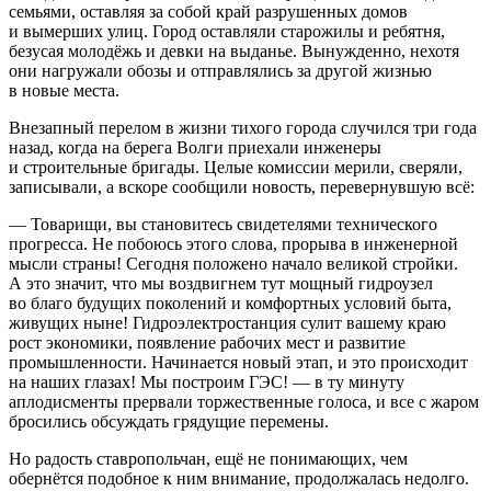
семьями, оставляя за собой край разрушенных домов
и вымерших улиц. Город оставляли старожилы и ребятня,
безусая молодёжь и девки на выданье. Вынужденно, нехотя
они нагружали обозы и отправлялись за другой жизнью
в новые места.
Внезапный перелом в жизни тихого города случился три года
назад, когда на берега Волги приехали инженеры
и строительные бригады. Целые комиссии мерили, сверяли,
записывали, а вскоре сообщили новость, перевернувшую всё:
— Товарищи, вы становитесь свидетелями технического
прогресса. Не побоюсь этого слова, прорыва в инженерной
мысли страны! Сегодня положено начало великой стройки.
А это значит, что мы воздвигнем тут мощный гидроузел
во благо будущих поколений и комфортных условий быта,
живущих ныне! Гидроэлектростанция сулит вашему краю
рост экономики, появление рабочих мест и развитие
промышленности. Начинается новый этап, и это происходит
на наших глазах! Мы построим ГЭС! — в ту минуту
аплодисменты прервали торжественные голоса, и все с жаром
бросились обсуждать грядущие перемены.
Но радость ставропольчан, ещё не понимающих, чем
обернётся подобное к ним внимание, продолжалась недолго.