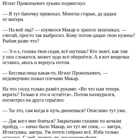
Игнат Прокопьевич лукаво подмигнул:
— Я тут баночку прикопал. Монеты старые, да цацки
от матери.
— На кой ляд? — изумился Макар и хрипло захихикал, —
считай, просто так выбросил. Кому потом цацки твои нужны?
Рыбам разве что?
— Э-э-э, голова твоя седая, всё шутишь? Кто знает, как там
у них сложится, может худо всё обернётся. А я вот вещички
оставил, авось и вернусь потом.
— Бессмыслица какая-то, Игнат Прокопьевич, —
недоверчиво пожал плечами Макар.
На что сосед только развёл руками: «Во что нам теперь
верить? Только в это и остаётся». Потом нахмурился,
посмотрел на друга серьёзно:
— Ты это, сам когда в путь двинешься? Опасливо тут уже.
— Дак кого мне бояться? Закрытыми глазами по кочкам
пройду, — начал было Макар, но тут же сник, — завтра,
Игнатушка, завтра. Уж почти собрано всё. Изба только
осталась. С ней, знаешь ли, посложнее будет.