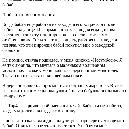
бабай.
Люблю эти воспоминания.
Когда бабай ещё работал на заводе, я его встречала после
работы на улице. Из кармана пиджака дед всегда доставал
гостинец: конфету или пирожок — со словами: «Это
от Степашки». Только лет в двадцать, работая на заводе, я
поняла, что эти пирожки бабай покупал мне в заводской
столовой.
Не помню, откуда появилась у меня книжка «Иссумбоси». Я
её так любила, что мечтала о маленьком волшебном
молоточке. Позже у меня появился деревянный молоточек.
Только он оказался не волшебным вовсе.
В деревне я любила просыпаться под запах жареного. В этот
раз что-то, похожее на оладушки. Только бабушка их называла
по-другому.
— Тор
4
, — громко зовëт меня пить чай. Бабушка не любила,
когда мы долго спали, даже в каникулы.
После завтрака я выходила на улицу — проверить, что делает
бабай. Опять в сарае что-то мастерит. Улыбается мне.