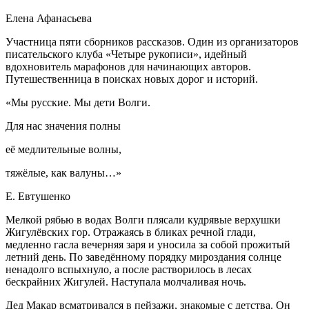
Елена Афанасьева
Участница пяти сборников рассказов. Один из организаторов
писательского клуба «Четыре рукописи», идейный
вдохновитель марафонов для начинающих авторов.
Путешественница в поисках новых дорог и историй.
«
Мы русские
. Мы дети Волги.
Для нас значения полны
её медлительные волны,
тяжёлые, как валуны…»
Е. Евтушенко
Мелкой рябью в водах Волги плясали кудрявые верхушки
Жигулёвских гор. Отражаясь в бликах речной глади,
медленно гасла вечерняя заря и уносила за собой прожитый
летн
ий день. По заведëнному порядку мироздания солнце
ненадолго вспыхнуло, а после растворилось в лесах
бескрайних Жигулей. Наступала молчаливая ночь.
Дед Макар всматривался в пейзажи, знакомые с детства. Он