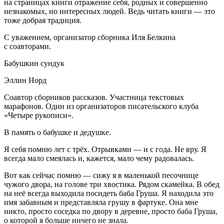
на страницах книги отражение себя, родных и совершенно
незнакомых, но интересных людей. Ведь читать книги — это
тоже добрая традиция.
С уважением, организатор сборника Иля Белкина
с соавторами.
Бабушкин сундук
Эллин Норд
Соавтор сборников рассказов. Участница текстовых
марафонов. Один из организаторов писательского клуба
«Четыре рукописи».
В память о бабушке и дедушке.
Я себя помню лет с трёх. Отрывками — и с года. Не вру. Я
всегда мало смеялась и, кажется, мало чему радовалась.
Вот как сейчас помню — сижу я в маленькой песочнице
чужого двора, на голове три хвостика. Рядом скамейка. В обед
на неё всегда выходила посидеть баба Груша. Я находила это
имя забавным и представляла грушу в фартуке. Она мне
никто, просто соседка по двору в деревне, просто баба Груша,
о которой я больше ничего не знала.