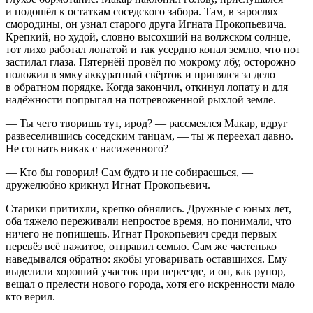
и подошёл к остаткам соседского забора. Там, в зарослях
смородины, он узнал старого друга Игната Прокопьевича.
Крепкий, но худой, словно высохший на волжском солнце,
тот лихо работал лопатой и так усердно копал землю, что пот
застилал глаза. Пятернëй провёл по мокрому лбу, осторожно
положил в ямку аккуратный свёрток и принялся за дело
в обратном порядке. Когда закончил, откинул лопату и для
надёжности попрыгал на потревоженной рыхлой земле.
— Ты чего творишь тут, ирод? — рассмеялся Макар, вдруг
развеселившись соседским танцам, — ты ж переехал давно.
Не согнать никак с насиженного?
— Кто бы говорил! Сам будто и не собираешься, —
дружелюбно крикнул Игнат Прокопьевич.
Старики притихли, крепко обнялись. Дружные с юных лет,
оба тяжело переживали непростое время, но понимали, что
ничего не попишешь. Игнат Прокопьевич среди первых
перевёз всё нажитое, отправил семью. Сам же частенько
наведывался обратно: якобы уговаривать оставшихся. Ему
выделили хороший участок при переезде, и он, как рупор,
вещал о прелести нового города, хотя его искренности мало
кто верил.