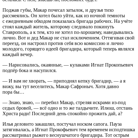
Поджав губы, Макар почесал затылок, и друзья тихо
рассмеялись. Он хотел было уйти, как из ночной темноты
с ежедневным обходом показалась бригада рабочих. На учёте
стоял каждый житель, которому следовало покинуть
Ставрополь, а к тем, кто не хотел по-хорошему, наведывались
лично. Вот и дед Макар не стал исключением. Оттягивая свой
переезд, он настроил против себя всю комиссию и лично
молодого, горящего идеей бригадира, который теперь являлся
каждый вечер.
— Нарисовались, окаянные, — кулаками Игнат Прокопьевич
подпëр бока и насупился.
— И вам не хворать, — приподнял кепку бригадир, — а я
вижу, вы тут веселитесь, Макар Сафроныч. Хотя давно
пора бы…
— Знаю, знаю, — перебил Макар, стреляя искрами из-под
седых бровей, — всё одно и то же талдычите. Илюш, отстань
Христа ради! Последний день спокойно прожить дай, а?
Илья деловито закашлял, постучал носком сапога. Пауза
затягивалась, а Игнат Прокофьевич тем временем исподтишка
рассматривал рыжего веснушчатого бригадира. Тот острым