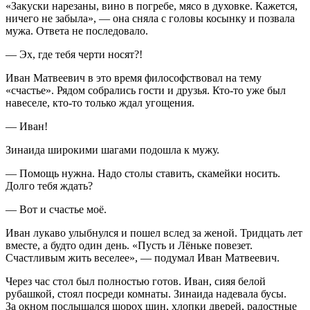
«Закуски нарезаны,
вино
в погребе, мясо в духовке. Кажется,
ничего не забыла», — она сняла с головы косынку и позвала
мужа. Ответа не последовало.
— Эх, где тебя черти носят?!
Иван Матвеевич в это время философствовал на тему
«счастье». Рядом собрались гости и друзья. Кто-то уже был
навеселе, кто-то только ждал угощения.
— Иван!
Зинаида широкими шагами подошла к мужу.
— Помощь нужна. Надо столы ставить, скамейки носить.
Долго тебя ждать?
— Вот и счастье моё.
Иван лукаво улыбнулся и пошел вслед за женой. Тридцать лет
вместе, а будто один день. «Пусть и Лёньке повезет.
Счастливым жить веселее», — подумал Иван Матвеевич.
Через час стол был полностью готов. Иван, сияя белой
рубашкой, стоял посреди комнаты. Зинаида надевала бусы.
За окном послышался шорох шин, хлопки дверей, радостные