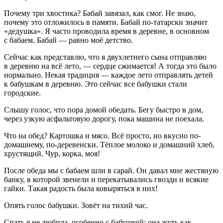
Почему три хвостика? Бабай завязал, как смог. Не знаю,
почему это отложилось в памяти. Бабай по-татарски значит
«дедушка». Я часто проводила время в деревне, в основном
с бабаем. Бабай — равно моё детство.
Сейчас как представлю, что я двух
летн
его сына отправляю
в деревню на всё лето, — сердце сжимается! А тогда это было
нормально. Некая традиция — каждое лето отправлять детей
к бабушкам в деревню. Это сейчас все бабушки стали
городские.
Слышу голос, что пора домой обедать. Бегу быстро в дом,
через узкую асфальтовую дорогу, пока машина не поехала.
Что на обед? Картошка и мясо. Всё просто, но вкусно по-
домашнему, по-деревенски. Тёплое молоко и домашний хлеб,
хрустящий. Чур, корка, моя!
После обеда мы с бабаем шли в сарай. Он давал мне жестяную
банку, в которой звенели и перекатывались гвозди и всякие
гайки. Такая радость была ковыряться в них!
Опять голос бабушки. Зовёт на тихий час.
Спать я не любила, особенно с бабушкой: она жуть как