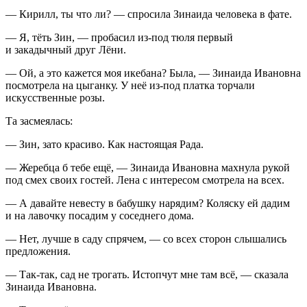
— Кирилл, ты что ли? — спросила Зинаида человека в фате.
— Я, тёть Зин, — пробасил из-под тюля первый
и закадычный друг Лёни.
— Ой, а это кажется моя ик
ебан
а? Была, — Зинаида Ивановна
посмотрела на цыганку. У неё из-под платка торчали
искусственные розы.
Та засмеялась:
— Зин, зато красиво. Как настоящая
Рада
.
— Жеребца б тебе ещё, — Зинаида Ивановна махнула рукой
под смех своих гостей. Лена с интересом смотрела на всех.
— А давайте невесту в бабушку нарядим? Коляску ей дадим
и на лавочку посадим у соседнего дома.
— Нет, лучше в саду спрячем, — со всех сторон слышались
предложения.
— Так-так, сад не трогать. Истопчут мне там всё, — сказала
Зинаида Ивановна.