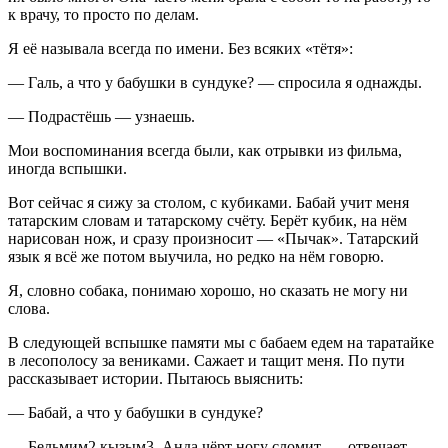
к врачу, то просто по делам.
Я её называла всегда по имени. Без всяких «тётя»:
— Галь, а что у бабушки в сундуке? — спросила я однажды.
— Подрастёшь — узнаешь.
Мои воспоминания всегда были, как отрывки из фильма,
иногда вспышки.
Вот сейчас я сижу за столом, с кубиками. Бабай учит меня
татарским словам и татарскому счёту. Берёт кубик, на нём
нарисован нож, и сразу произносит — «Пычак». Татарский
язык я всё же потом выучила, но редко на нём говорю.
Я, словно собака, понимаю хорошо, но сказать не могу ни
слова.
В следующей вспышке памяти мы с бабаем едем на таратайке
в лесополосу за вениками. Сажает и тащит меня. По пути
рассказывает истории. Пытаюсь выяснить:
— Бабай, а что у бабушки в сундуке?
— Бельмим
2
кызым
3
. Анда чёрт ногу сломит, — отвечает