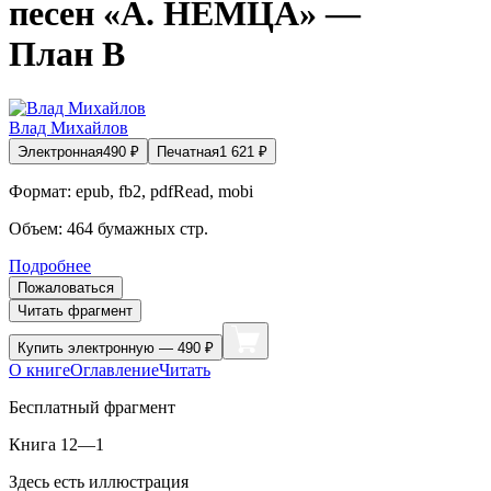
песен «А. НЕМЦА» —
План В
Влад Михайлов
Электронная
490
₽
Печатная
1 621
₽
Формат:
epub, fb2, pdfRead, mobi
Объем:
464
бумажных стр.
Подробнее
Пожаловаться
Читать фрагмент
Купить
электронную — 490 ₽
О книге
Оглавление
Читать
Бесплатный фрагмент
Книга 12—1
Здесь есть иллюстрация