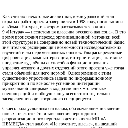
Как считают некоторые аналитики, южноуральский этап
скрытых работ проекта завершился в 1998 году, после записи
альбома «Натура», о котором рассказывается в книге
9 «Натура» — несистемная классика русского шансона». В это
время происходил переход организационной методики всей
этой структуры на совершенно новый технологический базис,
значительно расширяющий возможности исследовательских
изучений и экспериментальных опытов. Ультрасовременные
цифровизация, компьютеризация, интернетизация, активное
внедрение «удалённых» способов функционирования
управленческого и других отделений этого проекта уже тогда
стали обычной для него нормой. Одновременно с этим
существенно упростились задачи по информационному
прикрытию и по всё более успешной интеграции
музыкальной «ширмы» в ход различных «точечных»
спецопераций и в общую канву всего этого тщательно
засекреченного долгосрочного спецпроцесса.
Своего рода условным сигналом, обозначающим появление
новых точек отсчёта и завершения переходного
реорганизационного периода в деятельности МП «А.
НЕМЕЦЪ» стал альбом «Не грустите, лысые», вышедший