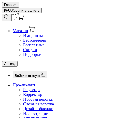
Главная
RUB
Сменить валюту
Магазин
Импринты
Бестселлеры
Бесплатные
Скидки
Подборки
Автору
Войти в аккаунт
Про-аккаунт
Редактор
Корректор
Простая верстка
Сложная верстка
Дизайн обложки
Иллюстрации