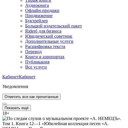
Тираж книги
Аудиокнига
Офлайн-продажи
Продвижение
Буктрейлер
Большой издательский пакет
Rideró для бизнеса
Юридический советник
Дополнительные услуги
Расшифровка текста
Перевод
Книги в аэропортах
Публикация
Все услуги
Кабинет
Кабинет
Уведомления
Отметить все как прочитанные
Показать ещё
18
+