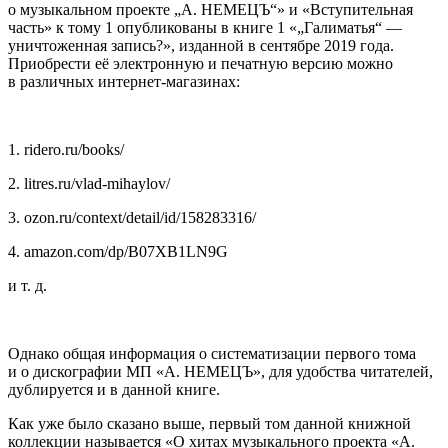
о музыкальном проекте „А. НЕМЕЦЪ“» и «Вступительная
часть» к тому 1 опубликованы в книге 1 «„Галиматья“ —
уничтоженная запись?», изданной в сентябре 2019 года.
Приобрести её электронную и печатную версию можно
в различных интернет-магазинах:
1. ridero.ru/books/
2. litres.ru/vlad-mihaylov/
3. ozon.ru/context/detail/id/158283316/
4. amazon.com/dp/B07XB1LN9G
и т. д.
Однако общая информация о систематизации первого тома
и о дискографии МП «А. НЕМЕЦЪ», для удобства читателей,
дублируется и в данной книге.
Как уже было сказано выше, первый том данной книжной
коллекции называется «О хитах музыкального проекта «А.