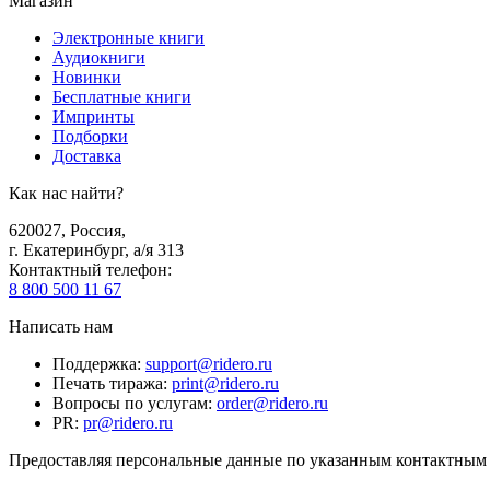
Магазин
Электронные книги
Аудиокниги
Новинки
Бесплатные книги
Импринты
Подборки
Доставка
Как нас найти?
620027
,
Россия
,
г. Екатеринбург, а/я 313
Контактный телефон
:
8 800 500 11 67
Написать нам
Поддержка
:
support@ridero.ru
Печать тиража
:
print@ridero.ru
Вопросы по услугам
:
order@ridero.ru
PR
:
pr@ridero.ru
Предоставляя персональные данные по указанным контактным д