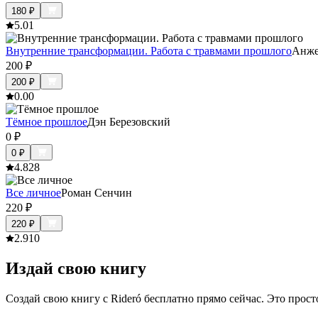
180
₽
5.0
1
Внутренние трансформации. ​Работа с травмами прошлого
Анж
200
₽
200
₽
0.0
0
Тёмное прошлое
Дэн Березовский
0
₽
0
₽
4.8
28
Все личное
Роман Сенчин
220
₽
220
₽
2.9
10
Издай свою книгу
Создай свою книгу с Rideró бесплатно прямо сейчас. Это просто,