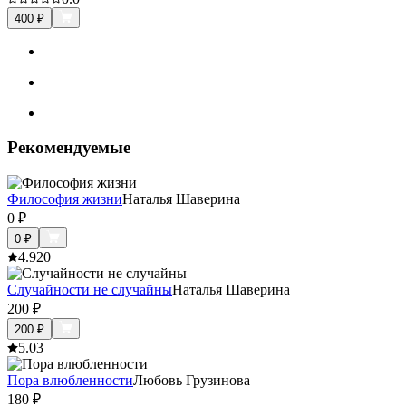
400
₽
Рекомендуемые
Философия жизни
Наталья Шаверина
0
₽
0
₽
4.9
20
Случайности не случайны
Наталья Шаверина
200
₽
200
₽
5.0
3
Пора влюбленности
Любовь Грузинова
180
₽