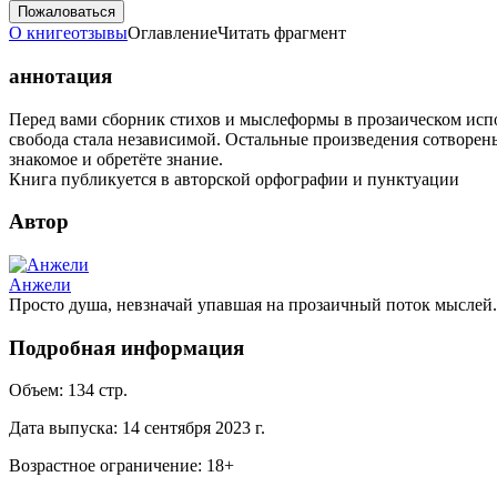
Пожаловаться
О книге
отзывы
Оглавление
Читать фрагмент
аннотация
Перед вами сборник стихов и мыслеформы в прозаическом испо
свобода стала независимой. Остальные произведения сотворены
знакомое и обретёте знание.
Книга публикуется в авторской орфографии и пунктуации
Автор
Анжели
Просто душа, невзначай упавшая на прозаичный поток мыслей. Н
Подробная информация
Объем:
134
стр.
Дата выпуска:
14 сентября 2023 г.
Возрастное ограничение:
18
+