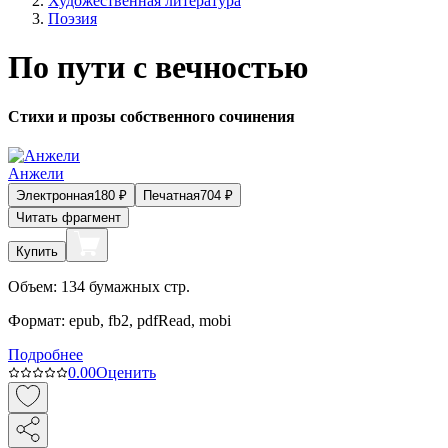
Художественная литература
Поэзия
По пути с вечностью
Стихи и прозы собственного сочинения
Анжели
Электронная
180
₽
Печатная
704
₽
Читать фрагмент
Купить
Объем:
134
бумажных стр.
Формат:
epub, fb2, pdfRead, mobi
Подробнее
0.0
0
Оценить