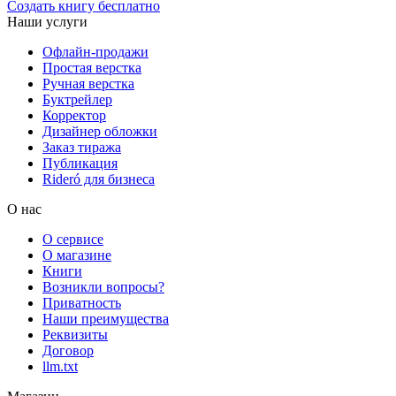
Создать книгу бесплатно
Наши услуги
Офлайн-продажи
Простая верстка
Ручная верстка
Буктрейлер
Корректор
Дизайнер обложки
Заказ тиража
Публикация
Rideró для бизнеса
О нас
О сервисе
О магазине
Книги
Возникли вопросы?
Приватность
Наши преимущества
Реквизиты
Договор
llm.txt