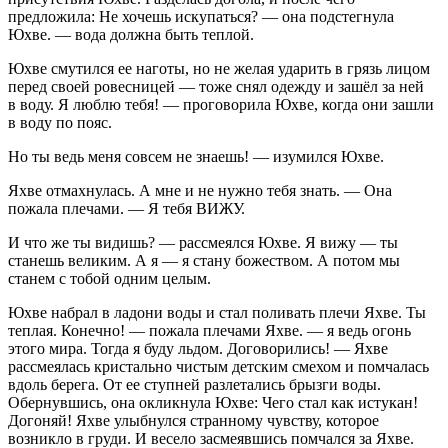
предложила: Не хочешь искупаться? — она подстегнула
Юхве. — вода должна быть теплой.
Юхве смутился ее наготы, но не желая ударить в грязь лицом
перед своей ровесницей — тоже снял одежду и зашёл за ней
в воду. Я люблю тебя! — проговорила Юхве, когда они зашли
в воду по пояс.
Но ты ведь меня совсем не знаешь! — изумился Юхве.
Яхве отмахнулась. А мне и не нужно тебя знать. — Она
пожала плечами. — Я тебя ВИЖУ.
И что же ты видишь? — рассмеялся Юхве. Я вижу — ты
станешь великим. А я — я стану божеством. А потом мы
станем с тобой одним целым.
Юхве набрал в ладони воды и стал поливать плечи Яхве. Ты
теплая. Конечно! — пожала плечами Яхве. — я ведь огонь
этого мира. Тогда я буду льдом. Договорились! — Яхве
рассмеялась кристально чистым детским смехом и помчалась
вдоль берега. От ее ступней разлетались брызги воды.
Обернувшись, она окликнула Юхве: Чего стал как истукан!
Догоняй! Яхве улыбнулся странному чувству, которое
возникло в груди. И весело засмеявшись помчался за Яхве.