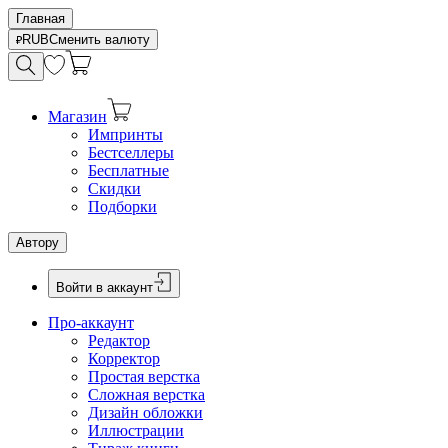
Главная
RUB
Сменить валюту
Магазин
Импринты
Бестселлеры
Бесплатные
Скидки
Подборки
Автору
Войти в аккаунт
Про-аккаунт
Редактор
Корректор
Простая верстка
Сложная верстка
Дизайн обложки
Иллюстрации