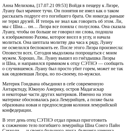
Анна Mелихова, [17.07.21 09:53] Войдя в пещеру к Лиэре,
Луану был мрачнее тучи. Он понятия не имел как о таком
рассказать подруге его погибшего брата. Он никогда раньше
не терял друзей. И теперь не знал как говорить об этом. Ли,
мы с Шиа… он… Лиэра все поняла с полуслова. Она сказала
Луану, чтобы он больше не говорил ни слова, подошла
к изображению Рахмы, которое висел в углу, и начала
молиться. Она шептала молитву два часа к ряду, Луану
не осмелился беспокоить ее. После этого Лиэра произнесла:
Оповести всех. Сегодня мыдолжны попрощаться с моим
мужем. Хорошо, Ли. Луану вышел из гнёздышка Лиэры
и Шиа, и направился прямиком к отцу СЭТНЭ — сообщить
о случившемся. Луану был просто убит горем, может не так
как овдовевшая Лиэра, но по-своему, по-мужски.
Материк Гондвана объединял в себе современную
Антарктиду, Южную
Америк
у, остров Мадагаскар
и некоторые части других материков. Именно на этом
материке обосновалась раса Лемурийцев, а позже была
образована новая и предпоследняя колония лемурийской
конфедерации.
В этот день отец СЭТНЭ отдал приказ приготовить
к сожжению тело погибшего лемурийца Шиа Сонго Пайн
Сакколи — и своего большого друга, бывшего ученика —