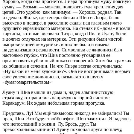
Хорошо, когда она проснется. Лиэра протянула мужу поясную
сумку. — Возьми — можешь положить туда крепления для
цепей. Это удобно, как минимум. — Хорошо, родная. Так
и сделаю. Жилье, где теперь обитали Шиа и Лиэра, было
высечено в пещере, в расселине скалы над главным плато
будущего евразийского материка. На стенах их «дома» висели
картины, которые рисовала Лиэра, когда Шиа и Луану были
в долгих отлучках на материке. Эти рисунки были чистой
импровизацией лемурийки: в них не было и намека
на детализацию реальности. Символизм ее живописи был
настолько глубок, что Шиа постоянно уговаривал ее
организовать публичный показ ее творений. Хотя бы в рамках
их общины в селении. На что Лиэра всегда отшучивалась:
«Ну какой из меня художник?». Она не воспринимала всерьез
свое увлечение живописью, называя это в шутку
«бумагомарательством».
Луану и Шиа вышли из дома и, надев альпинистскую
страховку, отправились напрямую к горной системе
Каракарум. Их ждала небольшая горная прогулка.
Представь, Лу! Мы ещё таквысоко никогда не забирались! Ты
прав, Шиа. Это будет твойбенефис. Шиа захохотал. Я надеюсь,
что непоследний в жизни, Лу. Брось, друг. Ты
превосходныйальпинист! Луану похлопал друга по плечу,