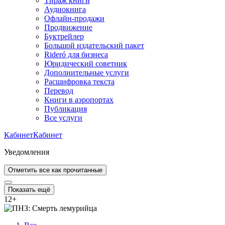
Тираж книги
Аудиокнига
Офлайн-продажи
Продвижение
Буктрейлер
Большой издательский пакет
Rideró для бизнеса
Юридический советник
Дополнительные услуги
Расшифровка текста
Перевод
Книги в аэропортах
Публикация
Все услуги
Кабинет
Кабинет
Уведомления
Отметить все как прочитанные
Показать ещё
12
+