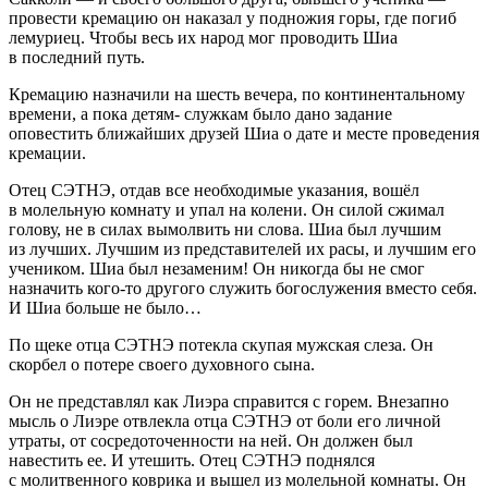
провести кремацию он наказал у подножия горы, где погиб
лемуриец. Чтобы весь их народ мог проводить Шиа
в последний путь.
Кремацию назначили на шесть вечера, по континентальному
времени, а пока детям- служкам было дано задание
оповестить ближайших друзей Шиа о дате и месте проведения
кремации.
Отец СЭТНЭ, отдав все необходимые указания, вошёл
в молельную комнату и упал на колени. Он силой сжимал
голову, не в силах вымолвить ни слова. Шиа был лучшим
из лучших. Лучшим из представителей их расы, и лучшим его
учеником. Шиа был незаменим! Он никогда бы не смог
назначить кого-то другого служить богослужения вместо себя.
И Шиа больше не было…
По щеке отца СЭТНЭ потекла скупая мужская слеза. Он
скорбел о потере своего духовного сына.
Он не представлял как Лиэра справится с горем. Внезапно
мысль о Лиэре отвлекла отца СЭТНЭ от боли его личной
утраты, от сосредоточенности на ней. Он должен был
навестить ее. И утешить. Отец СЭТНЭ поднялся
с молитвенного коврика и вышел из молельной комнаты. Он