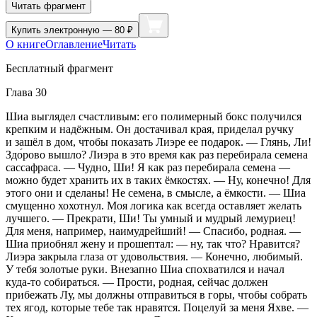
Читать фрагмент
Купить
электронную — 80 ₽
О книге
Оглавление
Читать
Бесплатный фрагмент
Глава 30
Шиа выглядел счастливым: его полимерный бокс получился
крепким и надёжным. Он достачивал края, приделал ручку
и зашёл в дом, чтобы показать Лиэре ее подарок. — Глянь, Ли!
Здо́рово вышло? Лиэра в это время как раз перебирала семена
сассафраса. — Чудно, Ши! Я как раз перебирала семена —
можно будет хранить их в таких ёмкостях. — Ну, конечно! Для
этого они и сделаны! Не семена, в смысле, а ёмкости. — Шиа
смущенно хохотнул. Моя логика как всегда оставляет желать
лучшего. — Прекрати, Ши! Ты умный и мудрый лемуриец!
Для меня, например, наимудрейший! — Спасибо, родная. —
Шиа приобнял жену и прошептал: — ну, так что? Нравится?
Лиэра закрыла глаза от удовольствия. — Конечно, любимый.
У тебя золотые руки. Внезапно Шиа спохватился и начал
куда-то собираться. — Прости, родная, сейчас должен
прибежать Лу, мы должны отправиться в горы, чтобы собрать
тех ягод, которые тебе так нравятся. Поцелуй за меня Яхве. —