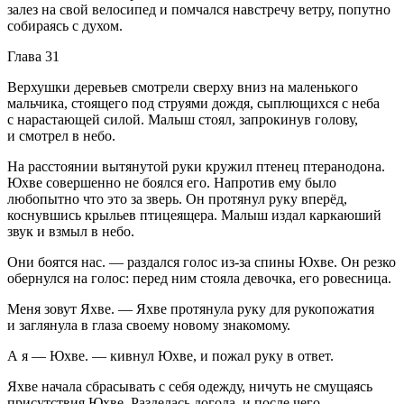
залез на свой велосипед и помчался навстречу ветру, попутно
собираясь с духом.
Глава 31
Верхушки деревьев смотрели сверху вниз на маленького
мальчика, стоящего под струями дождя, сыплющихся с неба
с нарастающей силой. Малыш стоял, запрокинув голову,
и смотрел в небо.
На расстоянии вытянутой руки кружил птенец птеранодона.
Юхве совершенно не боялся его. Напротив ему было
любопытно что это за зверь. Он протянул руку вперёд,
коснувшись крыльев птицеящера. Малыш издал каркаюший
звук и взмыл в небо.
Они боятся нас. — раздался голос из-за спины Юхве. Он резко
обернулся на голос: перед ним стояла девочка, его ровесница.
Меня зовут Яхве. — Яхве протянула руку для рукопожатия
и заглянула в глаза своему новому знакомому.
А я — Юхве. — кивнул Юхве, и пожал руку в ответ.
Яхве начала сбрасывать с себя одежду, ничуть не смущаясь
присутствия Юхве. Разделась догола, и после чего