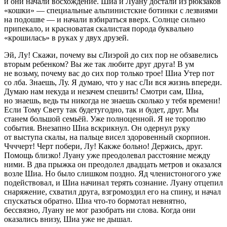
и они начали восхождение. Шиа и Луану достали из рюкзаков
«кошки» — специальные альпинистские ботинки с
лезв
иями
на подошве — и начали взбираться вверх. Солнце сильно
припекало, и красноватая скалистая порода буквально
«крошилась» в руках у двух друзей.
Эй, Лу! Скажи, почему вы сЛиэрой до сих пор не обзавелись
вторым ребенком? Вы же так любите друг друга! В ум
не возьму, почему вас до сих пор только трое! Шиа Утер пот
со лба. Знаешь, Лу. Я думаю, что у нас сЛи вся жизнь впереди.
Думаю нам некуда и незачем спешить! Смотри сам, Шиа,
но знаешь, ведь ты никогда не знаешь сколько у тебя времени!
Если Тому Свету так будетугодно, так и будет, друг. Мы
станем большой семьёй. Уже полноценной. Я не тороплю
события. Внезапно Шиа вскрикнул. Он одернул руку
от выступа скалы, на пальце висел здоровенный скорпион.
Ччччерт! Черт побери, Лу! Какже больно! Держись, друг.
Помощь близко! Луану уже преодолевал расстояние между
ними. В два прыжка он преодолел двадцать метров и оказался
возле Шиа. Но было слишком поздно. Яд членистоногого уже
подействовал, и Шиа начинал терять сознание. Луану отцепил
снаряжение, схватил друга, взгромоздил его на спину, и начал
спускаться обратно. Шиа что-то бормотал невнятно,
бессвязно, Луану не мог разобрать ни слова. Когда они
оказались внизу, Шиа уже не дышал.