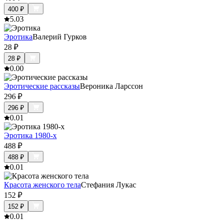
400
₽
5.0
3
Эротика
Валерий Гурков
28
₽
28
₽
0.0
0
Эротические рассказы
Вероника Ларссон
296
₽
296
₽
0.0
1
Эротика 1980-х
488
₽
488
₽
0.0
1
Красота женского тела
Стефания Лукас
152
₽
152
₽
0.0
1