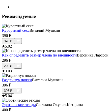
Рекомендуемые
Курортный секс
Виталий Мушкин
396
₽
396
₽
5.0
2
Как определить размер члена по внешности
Вероника Ларссон
296
₽
296
₽
3.0
3
Раздвинув ножки
Виталий Мушкин
396
₽
396
₽
5.0
4
Эротические этюды
Светлана Окулич-Казарина
400
₽