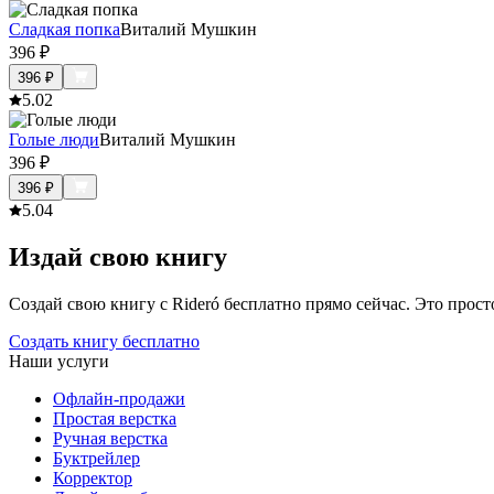
Сладкая попка
Виталий Мушкин
396
₽
396
₽
5.0
2
Голые люди
Виталий Мушкин
396
₽
396
₽
5.0
4
Издай свою книгу
Создай свою книгу с Rideró бесплатно прямо сейчас. Это просто,
Создать книгу бесплатно
Наши услуги
Офлайн-продажи
Простая верстка
Ручная верстка
Буктрейлер
Корректор