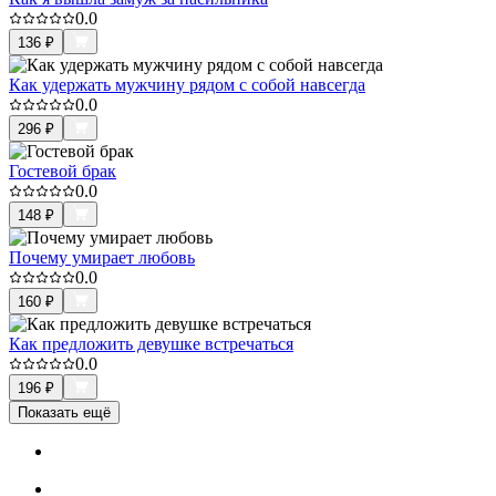
0.0
136
₽
Как удержать мужчину рядом с собой навсегда
0.0
296
₽
Гостевой брак
0.0
148
₽
Почему умирает любовь
0.0
160
₽
Как предложить девушке встречаться
0.0
196
₽
Показать ещё