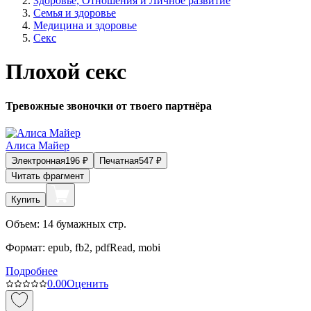
Здоровье, Отношения и Личное развитие
Семья и здоровье
Медицина и здоровье
Секс
Плохой секс
Тревожные звоночки от твоего партнёра
Алиса Майер
Электронная
196
₽
Печатная
547
₽
Читать фрагмент
Купить
Объем:
14
бумажных стр.
Формат:
epub, fb2, pdfRead, mobi
Подробнее
0.0
0
Оценить