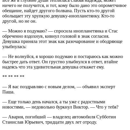
Всё же в глубине души теплилась слабая надежда, может
ничего не получится, и тот, кому было дано это опрометчивое
обещание, найдет другого болвана. Пусть кто-то другой
обольщает эту хрупкую девушку-инопланетянку. Кто-то
другой, но не он.
— Можно я подумаю? — спросила инопланетянка и Стас
обреченно вздохнув, кивнул головой в знак согласия.
Девушка приняла этот знак как разочарование и ободряюще
улыбнулась:
— Не волнуйся, я хорошо подумаю и постараюсь как можно
быстрее дать ответ. Он грустно улыбнулся в ответ, втайне
надеясь что эта удивительная девушка откажет ему.
** ** ** **
— Я вас поздравляю с новым делом, — объявил эксперт
Паша.
— Еще только день начался, а ты уже с радостными
новостями, — недовольно буркнул Виктор. — Что у тебя?
— Авария, погибший — владелец автомобиля Субботин
Станислав Юрьевич, тридцати двух лет отроду.