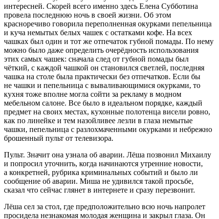
интересней. Скорей всего именно здесь Елена Субботина
провела последнюю ночь в своей жизни. Об этом
красноречиво говорила переполненная окурками пепельница
и куча немытых белых чашек с остатками кофе. На всех
чашках был один и тот же отпечаток губной помады. По нему
можно было даже определить очерёдность использования
этих самых чашек: сначала след от губной помады был
чёткий, с каждой чашкой он становился светлей, последняя
чашка на столе была практически без отпечатков. Если бы
не чашки и пепельница с вываливающимися окурками, то
кухня тоже вполне могла сойти за рекламу в модном
мебельном салоне. Все было в идеальном порядке, каждый
предмет на своих местах, кухонные полотенца висели ровно,
как по линейке и тем назойливее лезли в глаза немытые
чашки, пепельница с разлохмаченными окурками и небрежно
брошенный пульт от телевизора.
Пульт. Значит она узнала об аварии. Лёша позвонил Михаилу
и попросил уточнить, когда начинаются утренние новости,
а конкретней, рубрика криминальных событий и было ли
сообщение об аварии. Миша не удивился такой просьбе,
сказал что сейчас глянет в интернете и сразу перезвонит.
Лёша сел за стол, где предположительно всю ночь напролет
просидела незнакомая молодая женщина и закрыл глаза. Он