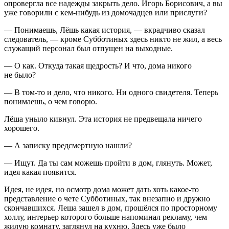
опровергла все надежды закрыть дело. Игорь Борисович, а вы
уже говорили с кем-нибудь из домочадцев или прислуги?
— Понимаешь, Лёшь какая история, — вкрадчиво сказал
следователь, — кроме Субботиных здесь никто не жил, а весь
служащий персонал был отпущен на выходные.
— О как. Откуда такая щедрость? И что, дома никого
не было?
— В том-то и дело, что никого. Ни одного свидетеля. Теперь
понимаешь, о чем говорю.
Лёша уныло кивнул. Эта история не предвещала ничего
хорошего.
— А записку предсмертную нашли?
— Ищут. Да ты сам можешь пройти в дом, глянуть. Может,
идея какая появится.
Идея, не идея, но осмотр дома может дать хоть какое-то
представление о чете Субботиных, так внезапно и дружно
скончавшихся. Леша зашел в дом, прошёлся по просторному
холлу, интерьер которого больше напоминал рекламу, чем
жилую комнату, заглянул на кухню. Здесь уже было