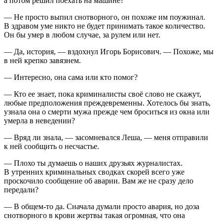
а потом решил поехать на машине?
— Не просто выпил снотворного, он похоже им поужинал.
В здравом уме никто не будет принимать такое количество.
Он бы умер в любом случае, за рулем или нет.
— Да, история, — вздохнул Игорь Борисович. — Похоже, мы
в ней крепко завязнем.
— Интересно, она сама или кто помог?
— Кто ее знает, пока криминалисты своё слово не скажут,
любые предположения преждевременны. Хотелось бы знать,
узнала она о смерти мужа прежде чем броситься из окна или
умерла в неведении?
— Вряд ли знала, — засомневался Леша, — меня отправили
к ней сообщить о несчастье.
— Плохо ты думаешь о наших друзьях журналистах.
В утренних криминальных сводках скорей всего уже
проскочило сообщение об аварии. Вам же не сразу дело
передали?
— В общем-то да. Сначала думали просто авария, но
доза
снотворного в крови жертвы такая огромная, что она