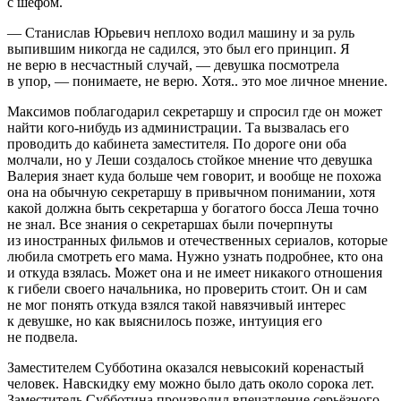
с шефом.
— Станислав Юрьевич неплохо водил машину и за руль
выпившим никогда не садился, это был его принцип. Я
не верю в несчастный случай, — девушка посмотрела
в упор, — понимаете, не верю. Хотя.. это мое личное мнение.
Максимов поблагодарил секретаршу и спросил где он может
найти кого-нибудь из администрации. Та вызвалась его
проводить до кабинета заместителя. По дороге они оба
молчали, но у Леши создалось стойкое мнение что девушка
Валерия знает куда больше чем говорит, и вообще не похожа
она на обычную секретаршу в привычном понимании, хотя
какой должна быть секретарша у богатого босса Леша точно
не знал. Все знания о секретаршах были почерпнуты
из иностранных фильмов и отечественных сериалов, которые
любила смотреть его мама. Нужно узнать подробнее, кто она
и откуда взялась. Может она и не имеет никакого отношения
к гибели своего начальника, но проверить стоит. Он и сам
не мог понять откуда взялся такой навязчивый интерес
к девушке, но как выяснилось позже, интуиция его
не подвела.
Заместителем Субботина оказался невысокий коренастый
человек. Навскидку ему можно было дать около сорока лет.
Заместитель Субботина производил впечатление серьёзного