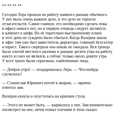
** ** ** **
Сегодня Лера пришла на работу намного раньше обычного.
У нее было очень важное дело, и это дело не терпело
отлагательств. Самое главное, его необходимо сделать пока
в офисе никого нет, но в первую очередь следует заглянуть
в кабинет к шефу. Но её тщательно выстроенному плану
в этот день не суждено было сбыться. Когда Валерия зашла
в офис там уже был заместитель директора, главный бухгалтер
и юрист. Такого сюрприза она никак не ожидала. Вся троица
была элитой местного разлива и раньше десяти утра на работу
никто из них не являлся, а сейчас только около девяти утра.
У всех троих были серьезные, озабоченные лица.
— Доброе утро! — поздоровалась Лера. — Что-нибудь
случилось?
— Станислав Юрьевич погиб в аварии, — мрачно
ответил зам.
Валерия ахнула и опустилась на краешек стула.
— Этого не может быть, — вырвалось у нее. Зам внимательно
посмотрел на нее, затем пожал плечами и тихо сказал: