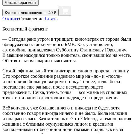
Читать фрагмент
Купить
электронную — 40 ₽
О книге
Оглавление
Читать
Бесплатный фрагмент
— Сегодня рано утром в тридцати километрах от города были
обнаружены останки черного БМВ. Как установлено,
автомобиль принадлежал Субботину Станиславу Юрьевичу.
В машине находился только водитель, скончавшийся на месте.
Обстоятельства аварии выясняются.
Сухой, официальный тон дикторши словно прорезал тишину.
Это короткое сообщение разделило мир на «до» и «после»
и поставило большую жирную точку. Точнее, точка была
поставлена еще раньше, после несуществующего
предложения. Точка, точка, точка — вся жизнь из сплошных
точек и ни одного двоеточия в надежде на продолжения.
Всё кончено, уже больше ничего и никогда не будет, хотя
собственно говоря никогда ничего и не было. Была иллюзия
и она рассеялась. Зачем теперь всё это? Молодая темноволосая
женщина с бледным осунувшимся лицом и красными
воспаленными от бессонной ночи глазами поднялась из-за