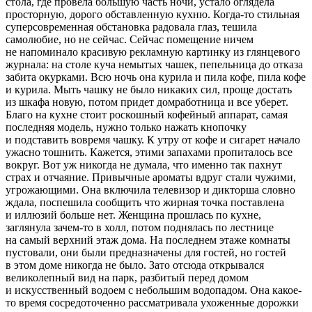
стола, где провела большую часть ночи, устало оглядела
просторную, дорого обставленную кухню. Когда-то стильная
суперсовременная обстановка радовала глаз, тешила
самолюбие, но не сейчас. Сейчас помещение ничем
не напоминало красивую рекламную картинку из глянцевого
журнала: на столе куча немытых чашек, пепельница до отказа
забита окурками. Всю ночь она
курил
а и пила кофе, пила кофе
и
курил
а. Мыть чашку не было никаких сил, проще достать
из шкафа новую, потом придет домработница и все уберет.
Благо на кухне стоит роскошный кофейный аппарат, самая
последняя модель, нужно только нажать кнопочку
и подставить вовремя чашку. К утру от кофе и
сигар
ет начало
ужасно тошнить. Кажется, этими запахами пропиталось все
вокруг. Вот уж никогда не думала, что именно так пахнут
страх и отчаяние. Привычные ароматы вдруг стали чужими,
угрожающими. Она включила телевизор и дикторша словно
ждала, поспешила сообщить что жирная точка поставлена
и иллюзий больше нет. Женщина прошлась по кухне,
заглянула зачем-то в холл, потом поднялась по лестнице
на самый верхний этаж дома. На последнем этаже комнаты
пустовали, они были предназначены для гостей, но гостей
в этом доме никогда не было. Зато отсюда открывался
великолепный вид на парк, разбитый перед домом
и искусственный водоем с небольшим водопадом. Она какое-
то время сосредоточенно рассматривала ухоженные дорожки