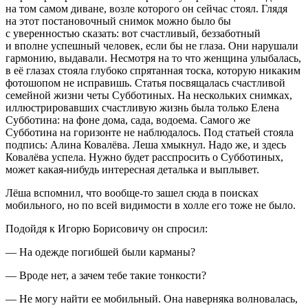
на том самом диване, возле которого он сейчас стоял. Глядя
на этот постановочный снимок можно было бы
с уверенностью сказать: вот счастливый, беззаботный
и вполне успешный человек, если бы не глаза. Они нарушали
гармонию, выдавали. Несмотря на то что женщина улыбалась,
в её глазах стояла глубоко спрятанная тоска, которую никаким
фотошопом не исправишь. Статья посвящалась счастливой
семейной жизни четы Субботиных. На нескольких снимках,
иллюстрировавших счастливую жизнь была только Елена
Субботина: на фоне дома, сада, водоема. Самого же
Субботина на горизонте не наблюдалось. Под статьей стояла
подпись: Алина Ковалёва. Леша хмыкнул. Надо же, и здесь
Ковалёва успела. Нужно будет расспросить о Субботиных,
может какая-нибудь интересная деталька и выплывет.
Лёша вспомнил, что вообще-то зашел сюда в поисках
мобильного, но по всей видимости в холле его тоже не было.
Подойдя к Игорю Борисовичу он спросил:
— На одежде погибшей были карманы?
— Вроде нет, а зачем тебе такие тонкости?
— Не могу найти ее мобильный. Она наверняка волновалась,