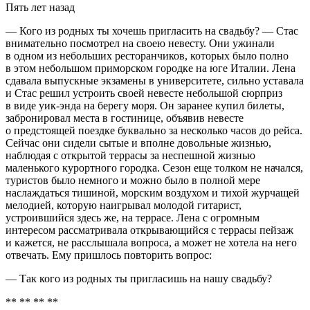
Пять лет назад
— Кого из родных ты хочешь пригласить на свадьбу? — Стас
внимательно посмотрел на своею невесту. Они ужинали
в одном из небольших ресторанчиков, которых было полно
в этом небольшом приморском городке на юге Италии. Лена
сдавала выпускные экзамены в университете, сильно уставала
и Стас решил устроить своей невесте небольшой сюрприз
в виде уик-энда на берегу моря. Он заранее купил билеты,
забронировал места в гостинице, объявив невесте
о предстоящей поездке буквально за несколько часов до рейса.
Сейчас они сидели сытые и вполне довольные жизнью,
наблюдая с открытой террасы за неспешной жизнью
маленького курортного городка. Сезон еще толком не начался,
туристов было немного и можно было в полной мере
наслаждаться тишиной, морским воздухом и тихой журчащей
мелодией, которую наигрывал молодой гитарист,
устроившийся здесь же, на террасе. Лена с огромным
интересом рассматривала открывающийся с террасы пейзаж
и кажется, не расслышала вопроса, а может не хотела на него
отвечать. Ему пришлось повторить вопрос:
— Так кого из родных ты пригласишь на нашу свадьбу?
** ** ** **