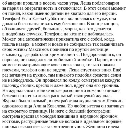
об аварии прошли в восемь часов утра. Леша поблагодарил
за парня за оперативность и отключился. В этот самый момент
он понял, какой именно детали не хватало для его версии.
Телефон! Если Елена Субботина волновалась о муже, она
должна была названивать ему бесконечно. В конце концов,
обзванивать друзей, больницы, морги, как это делается
в подобных случаях. Телефона на кухне не наблюдалась.
Может, она автоматически прихватила его с собой, когда
пошла наверх, а может и вовсе не собиралась так заканчивать
свою жизнь? Максимов поднялся по крутой лестнице
в комнату, где работали криминалисты. Поздоровавшись, он
спросил, не находился ли мобильный хозяйки. Парни, в этот
момент осматривающие ковер возле окна, только пожали
плечами, телефон они не видели. Леша спустился вниз. Ещё
раз заглянул на кухню, там никакого подобия средства связи
не наблюдалось. Он прошёлся по холлу, осматривая каждую
полочку, столик, кресло и даже пол, вдруг она его уронила.
На журнальном столике возле роскошного кожаного дивана
бежевого оттенка лежал раскрытый глянцевый журнал.
Журнал был знакомый, в нем работала журналистом Лешкина
одноклассница Алина Ковалева. Из любопытства он заглянул
на открытую страницу. На него с большой фотографии
смотрела красивая молодая женщина в нарядном брючном
костюме, распущенные тёмные волосы в идеальном порядке,
широко раскрытые глаза смотрели в упор. Женщина сидела