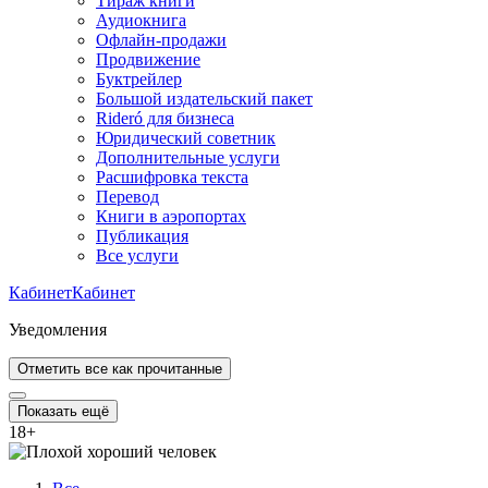
Тираж книги
Аудиокнига
Офлайн-продажи
Продвижение
Буктрейлер
Большой издательский пакет
Rideró для бизнеса
Юридический советник
Дополнительные услуги
Расшифровка текста
Перевод
Книги в аэропортах
Публикация
Все услуги
Кабинет
Кабинет
Уведомления
Отметить все как прочитанные
Показать ещё
18
+