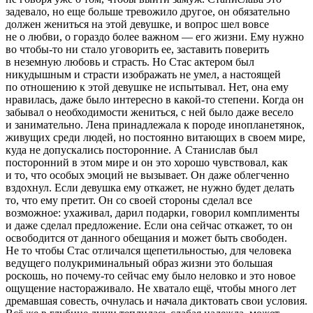
задевало, но еще больше тревожило другое, он обязательно
должен жениться на этой девушке, и вопрос шел вовсе
не о любви, о гораздо более важном — его жизни. Ему нужно
во чтобы-то ни стало уговорить ее, заставить поверить
в неземную любовь и страсть. Но Стас актером был
никудышным и страсти изображать не умел, а настоящей
по отношению к этой девушке не испытывал. Нет, она ему
нравилась, даже было интересно в какой-то степени. Когда он
забывал о необходимости жениться, с ней было даже весело
и занимательно. Лена принадлежала к породе инопланетянок,
живущих среди людей, но постоянно витающих в своем мире,
куда не допускались посторонние. А Станислав был
посторонний в этом мире и он это хорошо чувствовал, как
и то, что особых эмоций не вызывает. Он даже облегченно
вздохнул. Если девушка ему откажет, не нужно будет делать
то, что ему претит. Он со своей стороны сделал все
возможное: ухаживал, дарил подарки, говорил комплименты
и даже сделал предложение. Если она сейчас откажет, то он
освободится от данного обещания и может быть свободен.
Не то чтобы Стас отличался щепетильностью, для человека
ведущего полукриминальный образ жизни это большая
роскошь, но почему-то сейчас ему было неловко и это новое
ощущение настораживало. Не хватало ещё, чтобы много лет
дремавшая совесть, очнулась и начала диктовать свои условия.