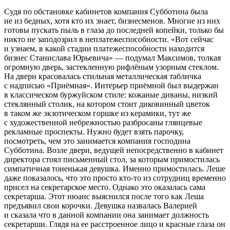
Судя по обстановке кабинетов компания Субботина была
не из бедных, хотя кто их знает, бизнесменов. Многие из них
готовы пускать пыль в глаза до последней копейки, только бы
никто не заподозрил в неплатежеспособности. «Вот сейчас
и узнаем, в какой стадии платежеспособности находится
бизнес Станислава Юрьевича» — подумал Максимов, толкая
огромную дверь, застекленную рифлёным узорным стеклом.
На двери красовалась стильная металлическая табличка
с надписью «Приёмная». Интерьер приёмной был выдержан
в классическом буржуйском стиле: кожаные диваны, низкий
стеклянный столик, на котором стоит диковинный цветок
в таком же экзотическом горшке из керамики, тут же
с художественной небрежностью разбросаны глянцевые
рекламные проспекты. Нужно будет взять парочку,
посмотреть, чем это занимается компания господина
Субботина. Возле двери, ведущей непосредственно в кабинет
директора стоял письменный стол, за которым примостилась
симпатичная тоненькая девушка. Именно примостилась. Леше
даже показалось, что это просто кто-то из сотрудниц временно
присел на секретарское место. Однако это оказалась сама
секретарша. Этот нюанс выяснился после того как Леша
предъявил свои корочки. Девушка назвалась Валерией
и сказала что в данной компании она занимает должность
секретарши. Глядя на ее расстроенное лицо и красные глаза он