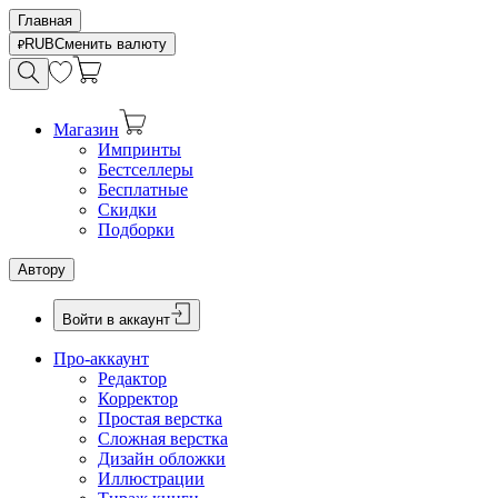
Главная
RUB
Сменить валюту
Магазин
Импринты
Бестселлеры
Бесплатные
Скидки
Подборки
Автору
Войти в аккаунт
Про-аккаунт
Редактор
Корректор
Простая верстка
Сложная верстка
Дизайн обложки
Иллюстрации