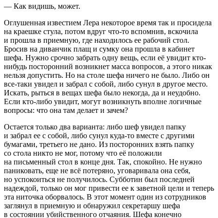
— Как видишь, может.
Оглушенная известием Лера некоторое время так и просидела
на краешке стула, потом вдруг что-то вспомнив, вскочила
и прошла в приемную, где находилось ее рабочий стол.
Бросив на диванчик плащ и сумку она прошла в кабинет
шефа. Нужно срочно забрать одну вещь, если её увидит кто-
нибудь посторонний возникнет масса вопросов, а этого никак
нельзя допустить. Но на столе шефа ничего не было. Либо он
все-таки увидел и забрал с собой, либо сунул в другое место.
Искать, рыться в вещах шефа было некогда, да и неудобно.
Если кто-либо увидит, могут возникнуть вполне логичные
вопросы: что она там делает и зачем?
Остается только два варианта: либо шеф увидел папку
и забрал ее с собой, либо сунул куда-то вместе с другими
бумагами, третьего не дано. Из посторонних взять папку
со стола никто не мог, потому что её положили
на письменный стол в конце дня. Так, спокойно. Не нужно
паниковать, еще не всё потеряно, уговаривала она себя,
но успокоиться не получилось. Субботин был последней
надеждой, только он мог привести ее к заветной цели и теперь
эта ниточка оборвалось. В этот момент один из сотрудников
заглянул в приемную и обнаружил секретаршу шефа
в состоянии убийственного отчаяния. Шефа конечно