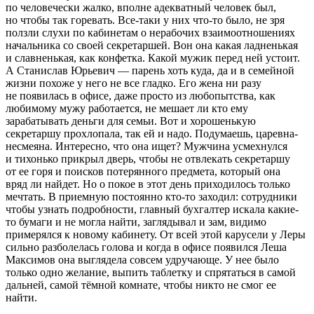
по человечески жалко, вполне адекватный человек был,
но чтобы так горевать. Все-таки у них что-то было, не зря
ползли слухи по кабинетам о нерабочих взаимоотношениях
начальника со своей секретаршей. Вон она какая ладненькая
и славненькая, как конфетка. Какой мужик перед ней устоит.
А Станислав Юрьевич — парень хоть куда, да и в семейной
жизни похоже у него не все гладко. Его жена ни разу
не появилась в офисе, даже просто из любопытства, как
любимому мужу работается, не мешает ли кто ему
зарабатывать деньги для семьи. Вот и хорошенькую
секретаршу прохлопала, так ей и надо. Подумаешь, царевна-
несмеяна. Интересно, что она ищет? Мужчина усмехнулся
и тихонько прикрыл дверь, чтобы не отвлекать секретаршу
от ее горя и поисков потерянного предмета, который она
вряд ли найдет. Но о покое в этот день приходилось только
мечтать. В приемную постоянно кто-то заходил: сотрудники
чтобы узнать подробности, главный бухгалтер искала какие-
то бумаги и не могла найти, заглядывал и зам, видимо
примерялся к новому кабинету. От всей этой карусели у Леры
сильно разболелась голова и когда в офисе появился Леша
Максимов она выглядела совсем удручающе. У нее было
только одно желание, выпить
таблет
ку и спрятаться в самой
дальней, самой тёмной комнате, чтобы никто не смог ее
найти.