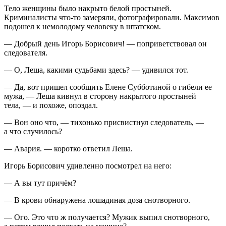
Тело женщины было накрыто белой простыней.
Криминалисты что-то замеряли, фотографировали. Максимов
подошел к немолодому человеку в штатском.
— Добрый день Игорь Борисович! — поприветствовал он
следователя.
— О, Леша, какими судьбами здесь? — удивился тот.
— Да, вот пришел сообщить Елене Субботиной о гибели ее
мужа, — Леша кивнул в сторону накрытого простыней
тела, — и похоже, опоздал.
— Вон оно что, — тихонько присвистнул следователь, —
а что случилось?
— Авария. — коротко ответил Леша.
Игорь Борисович удивленно посмотрел на него:
— А вы тут причём?
— В крови обнаружена лошадиная
доза
снотворного.
— Ого. Это что ж получается? Мужик выпил снотворного,