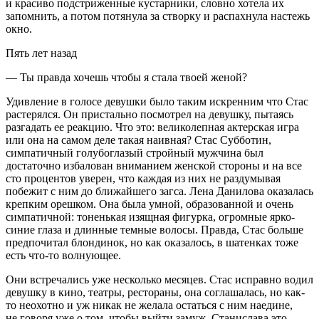
и красиво подстриженные кустарники, словно хотела их
запомнить, а потом потянула за створку и распахнула настежь
окно.
Пять лет назад
— Ты правда хочешь чтобы я стала твоей женой?
Удивление в голосе девушки было таким искренним что Стас
растерялся. Он пристально посмотрел на девушку, пытаясь
разгадать ее реакцию. Что это: великолепная актерская игра
или она на самом деле такая наивная? Стас Субботин,
симпатичный голубоглазый стройный мужчина был
достаточно избалован вниманием женской стороны и на все
сто процентов уверен, что каждая из них не раздумывая
побежит с ним до ближайшего загса. Лена Данилова оказалась
крепким орешком. Она была умной, образованной и очень
симпатичной: тоненькая изящная фигурка, огромные ярко-
синие глаза и длинные темные волосы. Правда, Стас больше
предпочитал блондинок, но как оказалось, в шатенках тоже
есть что-то волнующее.
Они встречались уже несколько месяцев. Стас исправно водил
девушку в кино, театры, рестораны, она соглашалась, но как-
то неохотно и уж никак не желала остаться с ним наедине,
не говоря уже о том, чтобы выйти замуж. Станислава это