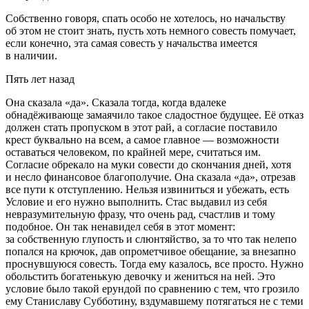
Собственно говоря, спать особо не хотелось, но начальству
об этом не стоит знать, пусть хоть немного совесть помучает,
если конечно, эта самая совесть у начальства имеется
в наличии.
Пять лет назад
Она сказала «да». Сказала тогда, когда вдалеке
обнадёживающе замаячило такое сладостное будущее. Её отказ
должен стать пропуском в этот рай, а согласие поставило
крест буквально на всем, а самое главное — возможности
оставаться человеком, по крайней мере, считаться им.
Согласие обрекало на муки совести до скончания дней, хотя
и несло финансовое благополучие. Она сказала «да», отрезав
все пути к отступлению. Нельзя извиниться и убежать, есть
Условие и его нужно выполнить. Стас выдавил из себя
невразумительную фразу, что очень рад, счастлив и тому
подобное. Он так ненавидел себя в этот момент:
за собственную глупость и слюнтяйство, за то что так нелепо
попался на крючок, дав опрометчивое обещание, за внезапно
проснувшуюся совесть. Тогда ему казалось, все просто. Нужно
обольстить богатенькую девочку и жениться на ней. Это
условие было такой ерундой по сравнению с тем, что грозило
ему Станиславу Субботину, вздумавшему потягаться не с теми