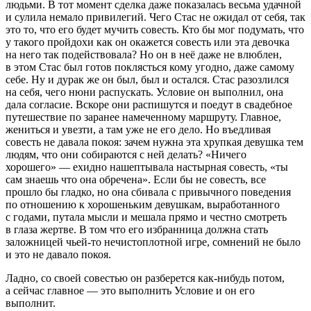
людьми. В тот момент сделка даже показалась весьма удачной
и сулила немало привилегий. Чего Стас не ожидал от себя, так
это то, что его будет мучить совесть. Кто бы мог подумать, что
у такого пройдохи как он окажется совесть или эта девочка
на него так подействовала? Но он в неё даже не влюблен,
в этом Стас был готов поклясться кому угодно, даже самому
себе. Ну и дурак же он был, был и остался. Стас разозлился
на себя, чего нюни распускать. Условие он выполнил, она
дала согласие. Вскоре они распишутся и поедут в свадебное
путешествие по заранее намеченному маршруту. Главное,
жениться и увезти, а там уже не его дело. Но въедливая
совесть не давала покоя: зачем нужна эта хрупкая девушка тем
людям, что они собираются с ней делать? «Ничего
хорошего» — ехидно нашептывала настырная совесть, «ты
сам знаешь что она обречена». Если бы не совесть, все
прошло бы гладко, но она сбивала с привычного поведения
по отношению к хорошеньким девушкам, выработанного
с годами, путала мысли и мешала прямо и честно смотреть
в глаза жертве. В том что его избранница должна стать
заложницей чьей-то нечистоплотной игре, сомнений не было
и это не давало покоя.
Ладно, со своей совестью он разберется как-нибудь потом,
а сейчас главное — это выполнить Условие и он его
выполнит.