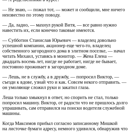
— Не знаю, — пожал тот, — может и сообщили, мне ничего
неизвестно по этому поводу.
— Да, ладно, — махнул рукой Витя, — все равно нужно
навестить их, если конечно таковые имеются.
— Субботин Станислав Юрьевич — владелец довольно
успешной компании, акционер еще чего-то, владелец
собственного загородного дома в элитном поселке, — начал
читать Михаил, уставясь в монитор. — Жена Елена —
двадцать восемь лет, нигде не работает, нигде не бывает,
постоянно проживает в загородном доме.
— Лешь, не в службу, а в дружбу, — попросил Виктор, —
съезди к вдове, узнай что и как. Совсем некого отправить. —
он умоляюще сложил руки и закатил глаза.
Леша только хмыкнул в ответ, но спорить не стал, только
попросил машину. Виктор, от радости что не пришлось долго
упрашивать, сам отправился на поиски водителя служебной
машины.
Когда Максимов прибыл согласно записанному Мишкой
на листочке бумаги адресу, немного удивился, обнаружив что