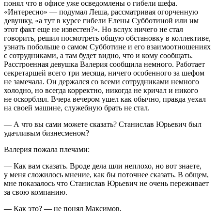
понял что в офисе уже осведомлены о гибели шефа.
«Интересно» — подумал Леша, рассматривая огорченную
девушку, «а тут в курсе гибели Елены Субботиной или им
этот факт еще не известен?». Но вслух ничего не стал
говорить, решил посмотреть общую обстановку в коллективе,
узнать побольше о самом Субботине и его взаимоотношениях
с сотрудниками, а там будет видно, что и кому сообщать.
Расстроенная девушка Валерия сообщила немного. Работает
секретаршей всего три месяца, ничего особенного за шефом
не замечала. Он держался со всеми сотрудниками немного
холодно, но всегда корректно, никогда не кричал и никого
не оскорблял. Вчера вечером ушел как обычно, правда уехал
на своей машине, служебную брать не стал.
— А что вы сами можете сказать? Станислав Юрьевич был
удачливым бизнесменом?
Валерия пожала плечами:
— Как вам сказать. Вроде дела шли неплохо, но вот знаете,
у меня сложилось мнение, как бы поточнее сказать. В общем,
мне показалось что Станислав Юрьевич не очень переживает
за свою компанию.
— Как это? — не понял Максимов.