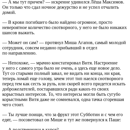
— А мы тут причем? — искренне удивился Лёша Максимов.
Он только что сдал ночное дежурство и не успел отчалить
домой.
— В крови погибшего было найдено огромное, просто
невероятное количество снотворного, у него не было никаких
шансов выжить.
— Может он сам? — протянул Миша Агапов, самый молодой
сотрудник, совсем недавно прибывший в отдел
по направлению.
— Непохоже, — мрачно констатировал Витя. Настроение
у него с самого утра было не очень, а здесь еще новое дело.
Тут со старыми полный завал, не видать ни конца, ни края,
теперь ломай еще голову, зачем этот тип наелся снотворного
перед тем как сесть за руль, или скорей всего придется искать
доброжелателей, постаравшихся ради каких-то своих
корыстных интересов. То, что интересы могли быть сугубо
корыстными Витя даже не сомневался, одна тачка сгоревшая
чего стоит.
— Ты лучше поищи, что за фрукт этот Субботин и с чем его
едят, — посоветовал он Мише и тут же повернулся к Паше:
— А родственники в курсе?