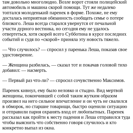
там довольно многолюдно. Возле ворот стояли полицейский
автомобиль и машина скорой помощи. Тут же недалеко
топтался молоденький паренек в форме. Похоже, не ему
досталась неприятная обязанность сообщать семье о потере
близкого. Леша всегда старался увернутся от печальной
участи дурного вестника, но сегодня ему не удалось
отвертеться, хотя скорей всего Субботина в курсе последних
событий и судя по «скорой» приняла эту новость тяжело.
— Что случилось? — спросил у паренька Леша, показав свое
удостоверение.
— Женщина разбилась, — сказал тот и покачав головой тихо
добавил: — насмерть.
— Первый раз что-ли? — спросил сочувственно Максимов.
Паренек кивнул, ему было неловко и стыдно. Вид мертвой
женщины, покончившей с собой таким жутким образом
произвел на него сильное впечатление и он чуть не свалился
в обморок, но старшие товарищи, быстро оценили ситуацию
и отправили парня охранять вход от любопытных. Паренек
рассказал как пройти к месту падения и Леша отправился туда
чтобы выяснить что собственно говоря случилось и кто
конкретно выпал из окна.