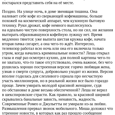
постарался представить себя на её месте.
Поздно. На улице ночь, в доме звенящая тишина. Она
наливает себе кофе из сверкающей кофемашины, больше
похожей на космический аппарат, чем кухонную бытовую
технику. Руки дрожат, кофе немного выплеснулось
на идеально чистую поверхность стола, но ни сил, ни желания
вытирать образовавшуюся кофейную лужицу нет. Время
медленно тянется: уже выпита шестая кружка кофе, начата
вторая пачка
сигар
ет, а она чего-то ждёт. Интересно,
телевизор работал всю ночь или она его включила только
утром, когда начались криминальные новости? Леша открыл
глаза и ещё раз осмотрел кухню, для полной картины чего-то
не хватало, что-то такое отсутствовало, очень важное, без чего
рушилась хорошо построенная версия: горячо любящая жена,
узнав о смерти супруга, добровольно уходит из жизни. Версия
вполне годилась для слезливого сериала про несчастную
участь миллионеров, но в реальной жизни все было гораздо
проще. Зачем умирать молодой красивой женщине, судя
по обстановке в доме весьма обеспеченной? Леша не верил
в шекспировские страсти. Как правило, за красивой ширмой
скрывались банальные зависть, ненависть, жадность.
Современные Ромео и Джульетты не умирали из-за любви.
Размышления прервал звонок мобильного. Миша доложил что
утренние новости, в которых как раз прошло сообщение