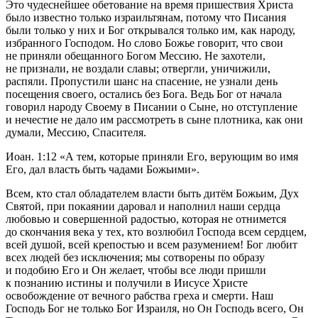
Это чудеснейшее обетование на время пришествия Христа
было известно только израильтянам, потому что Писания
были только у них и Бог открывался только им, как народу,
избранного Господом. Но слово Божье говорит, что свои
не приняли обещанного Богом Мессию. Не захотели,
не признали, не воздали славы; отвергли, уничижили,
распяли. Пропустили шанс на спасение, не узнали день
посещения своего, остались без Бога. Ведь Бог от начала
говорил народу Своему в Писании о Сыне, но отступление
и нечестие не дало им рассмотреть в сыне плотника, как они
думали, Мессию, Спасителя.
Иоан. 1:12
«А тем, которые приняли Его, верующим во имя
Его, дал власть быть чадами Божьими».
Всем, кто стал обладателем власти быть дитём Божьим, Дух
Святой, при покаянии даровал и наполнил наши сердца
любовью и совершенной радостью, которая не отнимется
до скончания века у тех, кто возлюбил Господа всем сердцем,
всей душой, всей крепостью и всем разумением! Бог любит
всех людей без исключения; мы сотворены по образу
и подобию Его и Он желает, чтобы все люди пришли
к познанию истины и получили в Иисусе Христе
освобождение от вечного рабства греха и смерти. Наш
Господь Бог не только Бог Израиля, но Он Господь всего, Он