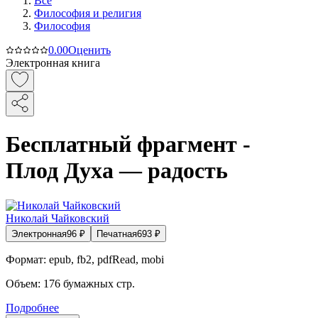
Все
Философия и религия
Философия
0.0
0
Оценить
Электронная книга
Бесплатный фрагмент -
Плод Духа — радость
Николай Чайковский
Электронная
96
₽
Печатная
693
₽
Формат:
epub, fb2, pdfRead, mobi
Объем:
176
бумажных стр.
Подробнее