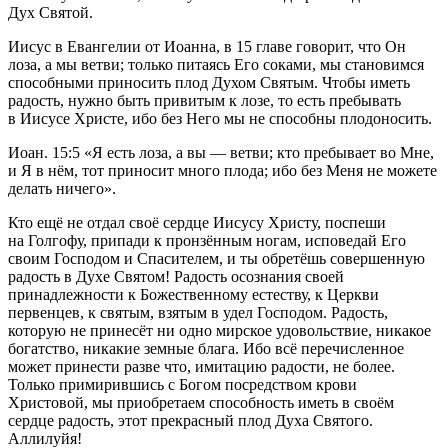
Дух Святой.
Иисус в Евангелии от Иоанна, в 15 главе говорит, что Он
лоза, а мы ветви; только питаясь Его соками, мы становимся
способными приносить плод Духом Святым. Чтобы иметь
радость, нужно быть привитым к лозе, то есть пребывать
в Иисусе Христе, ибо без Него мы не способны плодоносить.
Иоан. 15:5
«Я есть лоза, а вы — ветви; кто пребывает во Мне,
и Я в нём, тот приносит много плода; ибо без Меня не можете
делать ничего».
Кто ещё не отдал своё сердце Иисусу Христу, поспеши
на Голгофу, припади к пронзённым ногам, исповедай Его
своим Господом и Спасителем, и ты обретёшь совершенную
радость в Духе Святом! Радость осознания своей
принадлежности к Божественному естеству, к Церкви
первенцев, к святым, взятым в удел Господом. Радость,
которую не принесёт ни одно мирское удовольствие, никакое
богатство, никакие земные блага. Ибо всё перечисленное
может принести разве что, имитацию радости, не более.
Только примирившись с Богом посредством крови
Христовой, мы приобретаем способность иметь в своём
сердце радость, этот прекрасный плод Духа Святого.
Аллилуйя!