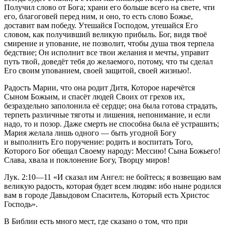
Получил слово от Бога; храни его больше всего на свете, чти
его, благоговей перед ним, и оно, то есть слово Божье,
доставит вам победу. Утешайся Господом, утешайся Его
словом, как получивший великую прибыль. Бог, видя твоё
смирение и упование, не позволит, чтобы душа твоя терпела
бедствие; Он исполнит все твои желания и мечты, управит
путь твой, доведёт тебя до желаемого, потому, что ты сделал
Его своим упованием, своей защитой, своей жизнью!.
Радость Марии, что она родит Дитя, Которое наречётся
Сыном Божьим, и спасёт людей Своих от грехов их,
безраздельно заполонила её сердце; она была готова страдать,
терпеть различные тяготы и лишения, непонимание, и если
надо, то и позор. Даже смерть не способна была её устрашить;
Мария желала лишь одного — быть угодной Богу
и выполнить Его поручение: родить и воспитать Того,
Которого Бог обещал Своему народу: Мессию! Сына Божьего!
Слава, хвала и поклонение Богу, Творцу миров!
Лук. 2:10—11
«И сказал им Ангел: не бойтесь; я возвещаю вам
великую радость, которая будет всем людям: ибо ныне родился
вам в городе
Давыдовом Спаситель, Который есть Христос
Господь».
В Библии есть много мест, где сказано о том, что при