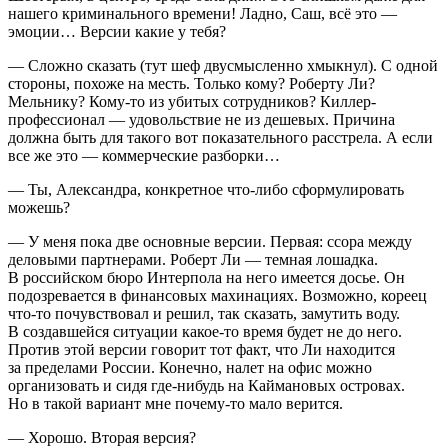
нашего криминального времени! Ладно, Саш, всё это —
эмоции… Версии какие у тебя?
— Сложно сказать (тут шеф двусмысленно хмыкнул). С одной
стороны, похоже на месть. Только кому? Роберту Ли?
Мельнику? Кому-то из убитых сотрудников? Киллер-
профессионал — удовольствие не из дешевых. Причина
должна быть для такого вот показательного расстрела. А если
все же это — коммерческие разборки…
— Ты, Александра, конкретное что-либо сформулировать
можешь?
— У меня пока две основные версии. Первая: ссора между
деловыми партнерами. Роберт Ли — темная лошадка.
В российском бюро Интерпола на него имеется досье. Он
подозревается в финансовых махинациях. Возможно, кореец
что-то почувствовал и решил, так сказать, замутить воду.
В создавшейся ситуации какое-то время будет не до него.
Против этой версии говорит тот факт, что Ли находится
за пределами России. Конечно, налет на офис можно
организовать и сидя где-нибудь на Каймановых островах.
Но в такой вариант мне почему-то мало верится.
— Хорошо. Вторая версия?