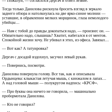
— Пожалуй, — согласился Дергач и отвел лезвие.
Тогда только Данилова рискнула бросить взгляд в зеркало
заднего обзора и натолкнулась на две ярко-синие молнии —
уставшие, в обрамлении мелких морщинок, глаза немолодого
убийцы…
— Нам с тобой до правды докопаться надо, — произнес он. —
Обязательно надо, слышишь? Хватит, набегался я от ментов.
Спокойной жизни хочу. Не убивал я этих, из офиса. Завязал…
— Вот как? А татуировка?
Дергач с досадой вздохнул, засучил левый рукав.
— Повернись, посмотри.
Данилова повернула голову. Все так, как и описывала
Ордынцева: клыкастая летучая мышь, с кинжалом в лапах…
А над головой мыши — полукругом надпись: «КРСФ».
— Про буквы она ничего не говорила, — машинально
пробормотала Данилова.
— Кто не говорил?