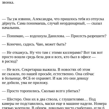
звонка.
— Ты уж извини, Александра, что пришлось тебя из отпуска
дёрнуть. Сама понимаешь, случай неординарный, — сказал
начальник.
— Понимаю, — вздохнула Данилова. — Присесть разрешите?
— Конечно, садись. Чаю, может быть?
— Не откажусь. Ну что там с этими киллерами? Вот так вот
просто вошли средь бела дня и всех, кто был в офисе —
в расход?
— Не всех. Секретарша выжила. В новостях об этом
не сказали, по нашей просьбе, естественно. Она сейчас
в больнице, ФСБ ее охраняет. И как это они девицу
не добили, ума не приложу.
— Просто торопились. Сколько всего убитых?
— Шестеро. Они их в два ствола, с глушителями… Под
камеры не подставились, маски еще в машине надели. Номера
грязью залепили. В общем, довольно чисто сработано, если б