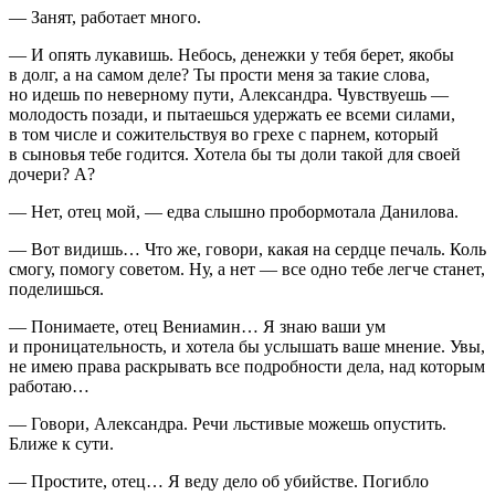
— Занят, работает много.
— И опять лукавишь. Небось, денежки у тебя берет, якобы
в долг, а на самом деле? Ты прости меня за такие слова,
но идешь по неверному пути, Александра. Чувствуешь —
молодость позади, и пытаешься удержать ее всеми силами,
в том числе и сожительствуя во грехе с парнем, который
в сыновья тебе годится. Хотела бы ты доли такой для своей
дочери? А?
— Нет, отец мой, — едва слышно пробормотала Данилова.
— Вот видишь… Что же, говори, какая на сердце печаль. Коль
смогу, помогу советом. Ну, а нет — все одно тебе легче станет,
поделишься.
— Понимаете, отец Вениамин… Я знаю ваши ум
и проницательность, и хотела бы услышать ваше мнение. Увы,
не имею права раскрывать все подробности дела, над которым
работаю…
— Говори, Александра. Речи льстивые можешь опустить.
Ближе к сути.
— Простите, отец… Я веду дело об убийстве. Погибло