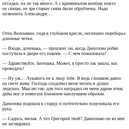
отсидки, их не так много. А с криминалом вообще никто
не связан, не зря старые связи были обрублены. Надо
позвонить Александре…
Отец Вениамин, сидя в глубоком кресле, неспешно перебирал
длинные четки.
— Входи, доченька, — произнес он, когда Данилова робко
постучала в двери его покоев. — С чем пожаловала?
— Здравствуйте, батюшка. Может, я просто так зашла, вас
проведать?
— Ну уж… Лукавить не к лицу тебе. Я ведь слишком давно
на свете живу. Господь сподобил меня читать в душах
людских. Мыслю так: для того наградил он меня даром этим,
дабы мог я помогать ближним наилучшим образом.
Данилова подошла к старцу и почтительно поцеловала его
руку.
— Садись, милая. А что Григорий твой? Давненько он ко мне
не заглядывал.