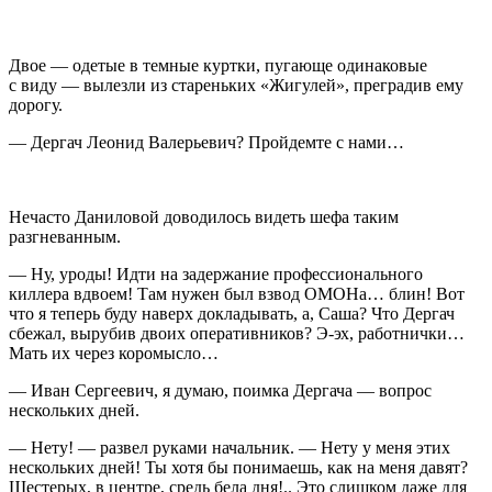
Двое — одетые в темные куртки, пугающе одинаковые
с виду — вылезли из стареньких «Жигулей», преградив ему
дорогу.
— Дергач Леонид Валерьевич? Пройдемте с нами…
Нечасто Даниловой доводилось видеть шефа таким
разгневанным.
— Ну, уроды! Идти на задержание профессионального
киллера вдвоем! Там нужен был взвод ОМОНа… блин! Вот
что я теперь буду наверх докладывать, а, Саша? Что Дергач
сбежал, вырубив двоих оперативников? Э-эх, работнички…
Мать их через коромысло…
— Иван Сергеевич, я думаю, поимка Дергача — вопрос
нескольких дней.
— Нету! — развел руками начальник. — Нету у меня этих
нескольких дней! Ты хотя бы понимаешь, как на меня давят?
Шестерых, в центре, средь бела дня!.. Это слишком даже для