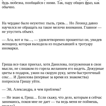
будь любезна, пообщайся с ними. Так, пару общих фраз, как
обычно.
На чердаке было неуютно: пыль, грязь… Но Леонид давно
научился не обращать на такие мелочи внимания. Главное —
не упустить объект.
— Ага, вот и ты…, — удовлетворенно прошептал он, увидев
женщину, которая выходила из подъехавшей к тротуару
иномарки.
Гриша все-таки приехал, хотя Данилова, погруженная в свои
мысли, не слишком-то горела желанием его видеть. Дежурные
цветы в подарок, ужин на скорую руку, затем быстротечный
секс… И Данилова (впервые за время их знакомства)
попросила Гришу уйти.
— Эй, Александра, в чем проблема?
— Не знаю я, Гриш… Если скажу, что дело, которым я сейчас
занимаюсь, покоя мне не дает — ты ведь меня не поймешь,
правда?