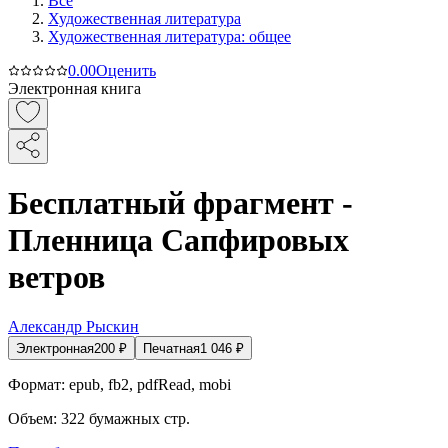
Все
Художественная литература
Художественная литература: общее
0.0
0
Оценить
Электронная книга
Бесплатный фрагмент -
Пленница Сапфировых
ветров
Александр Рыскин
Электронная
200
₽
Печатная
1 046
₽
Формат:
epub, fb2, pdfRead, mobi
Объем:
322
бумажных стр.