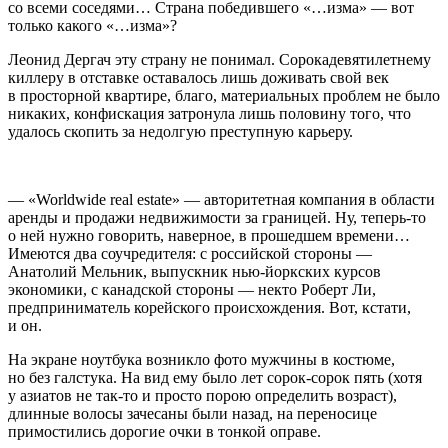
со всеми соседями… Страна победившего «…изма» — вот
только какого «…изма»?
Леонид Дергач эту страну не понимал. Сорокадевятилетнему
киллеру в отставке оставалось лишь доживать свой век
в просторной квартире, благо, материальных проблем не было
никаких, конфискация затронула лишь половину того, что
удалось скопить за недолгую преступную карьеру.
— «Worldwide real estate» — авторитетная компания в области
аренды и продажи недвижимости за границей. Ну, теперь-то
о ней нужно говорить, наверное, в прошедшем времени…
Имеются два соучредителя: с российской стороны —
Анатолий Мельник, выпускник нью-йоркских курсов
экономики, с канадской стороны — некто Роберт Ли,
предприниматель корейского происхождения. Вот, кстати,
и он.
На экране ноутбука возникло фото мужчины в костюме,
но без галстука. На вид ему было лет сорок-сорок пять (хотя
у азиатов не так-то и просто порою определить возраст),
длинные волосы зачесаны были назад, на переносице
примостились дорогие очки в тонкой оправе.