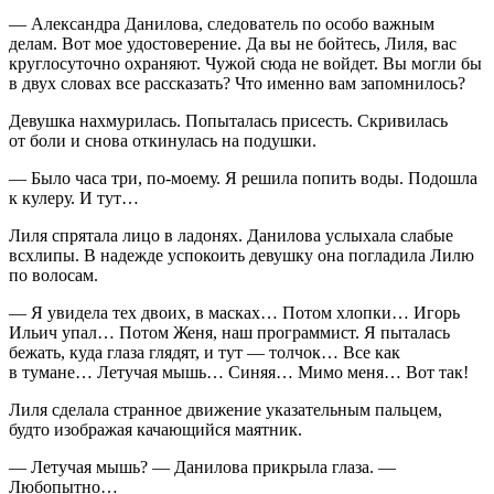
— Александра Данилова, следователь по особо важным
делам. Вот мое удостоверение. Да вы не бойтесь, Лиля, вас
круглосуточно охраняют. Чужой сюда не войдет. Вы могли бы
в двух словах все рассказать? Что именно вам запомнилось?
Девушка нахмурилась. Попыталась присесть. Скривилась
от боли и снова откинулась на подушки.
— Было часа три, по-моему. Я решила попить воды. Подошла
к кулеру. И тут…
Лиля спрятала лицо в ладонях. Данилова услыхала слабые
всхлипы. В надежде успокоить девушку она погладила Лилю
по волосам.
— Я увидела тех двоих, в масках… Потом хлопки… Игорь
Ильич упал… Потом Женя, наш программист. Я пыталась
бежать, куда глаза глядят, и тут — толчок… Все как
в тумане… Летучая мышь… Синяя… Мимо меня… Вот так!
Лиля сделала странное движение указательным пальцем,
будто изображая качающийся маятник.
— Летучая мышь? — Данилова прикрыла глаза. —
Любопытно…