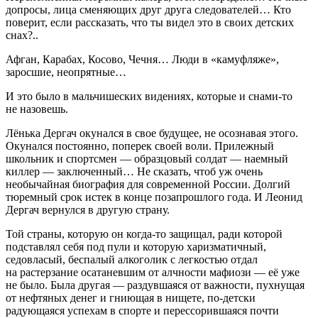
допросы, лица сменяющих друг друга следователей… Кто
поверит, если рассказать, что ты видел это в своих детских
снах?..
Афган, Карабах, Косово, Чечня… Люди в «камуфляже»,
заросшие, неопрятные…
И это было в мальчишеских видениях, которые и снами-то
не назовешь.
Лёнька Дергач окунался в свое будущее, не осознавая этого.
Окунался постоянно, поперек своей воли. Прилежный
школьник и спортсмен — образцовый солдат — наемный
киллер — заключенный… Не сказать, чтоб уж очень
необычайная биография для современной России. Долгий
тюремный срок истек в конце позапрошлого года. И Леонид
Дергач вернулся в другую страну.
Той страны, которую он когда-то защищал, ради которой
подставлял себя под пули и которую харизматичный,
седовласый, беспалый алкоголик с легкостью отдал
на растерзание осатаневшим от алчности мафиози — её уже
не было. Была другая — раздувшаяся от важности, пухнущая
от нефтяных денег и гниющая в нищете, по-детски
радующаяся успехам в спорте и перессорившаяся почти