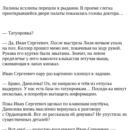
Лилины всхлипы перешли в рыдания. В проеме слегка
приоткрывшейся двери палаты показалась голова доктора…
— Татуировка?
— Да, Иван Сергеевич. После выстрела Лиля ничком упала
на пол. Киллер прошел мимо нее, покачивая на ходу рукой.
Рукава его куртки были закатаны. Значит, на левом
предплечье у него наколота клыкастая летучая мышь,
сжимающая в лапах кинжал.
Иван Сергеевич пару раз картинно хлопнул в ладоши.
— Браво, Данилова! Ох, не напрасно я тебя из отпуска
выдернул. У нас есть база по татуировкам… Посиди-ка минут
несколько, я попробую вытащить информацию.
Пока Иван Сергеевич щелкал по клавишам ноутбука,
Данилова вновь мысленно вернулась к разговору
с Ордынцевой. Все ли рассказала ей девушка? Не упустила ли
существенных деталей?
— Вот оно! — радостно воскликнул Иван Сергеевич. —