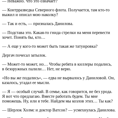
— Неважно. Что это означает?
— Контрразведка Северного флота. Получается, там кто-то
выжил и описал мою наколку?
— Так и есть, — призналась Данилова.
— Подстава это. Какая-то гнида стрелки на меня перевести
хочет. Понять бы, кто…
— А еще у кого-то может быть такая же татуировка?
Дергач почесал затылок.
— Может-то может, но… Чтобы ребята в киллеры подались,
в безоружных палили… Нет, не верю.
«Но вы же подались», — едва не вырвалось у Даниловой. Он,
казалось, угадал ее мысли.
— Я — особый случай. В семье, как говорится, не без урода.
Я вот что предлагаю. Вместе работать будем. Ты мне
поможешь. Ну, или я тебе. Найдем мы козлов этих… Ты как?
— Шерлок Холмс и доктор Ватсон? — усмехнулась Данилова.