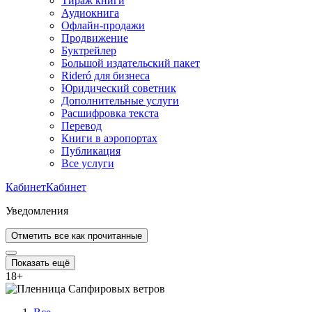
Тираж книги
Аудиокнига
Офлайн-продажи
Продвижение
Буктрейлер
Большой издательский пакет
Rideró для бизнеса
Юридический советник
Дополнительные услуги
Расшифровка текста
Перевод
Книги в аэропортах
Публикация
Все услуги
Кабинет
Кабинет
Уведомления
Отметить все как прочитанные
Показать ещё
18
+