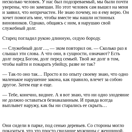
несколько человек. У нас был подозреваемый, мы были почти
уверены, что он замешан. Но этот человек сам вышел на меня
и заявил, что непричастен. Не знаю почему, но я ему верю. Он
хочет помогать мне, чтобы вместе мы нашли истинных
виновников. Однако, общаясь с ним, я нарушаю свой
служебный долг.
Старец погладил рукою длинную, седую бороду.
— Служебный долг…, — эхом повторил он. — Сколько раз я
слышал эти слова. А что они, в сущности, означают? Есть
долг перед Богом, долг перед семьей. Твой же долг в том,
чтобы найти и покарать убийцу, разве не так?
— Так-то оно так… Просто я по опыту своему знаю, что одно
маленькое нарушение закона, как правило, влечет за собою
другое. Затем еще и еще.
— Тебе, конечно, виднее. А я вот знаю, что ни одно злодеяние
не должно оставаться безнаказанным. И правда всегда
выплывет наружу, как бы ни старались ее скрыть…
Они сидели в парке, под сенью деревьев. Со стороны могло
показаться, что это просто свидание мужчины с женщиной.