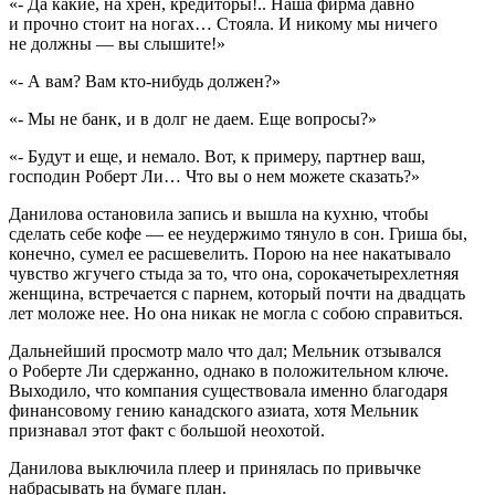
«- Да какие, на хрен, кредиторы!.. Наша фирма давно
и прочно стоит на ногах… Стояла. И никому мы ничего
не должны — вы слышите!»
«- А вам? Вам кто-нибудь должен?»
«- Мы не банк, и в долг не даем. Еще вопросы?»
«- Будут и еще, и немало. Вот, к примеру, партнер ваш,
господин Роберт Ли… Что вы о нем можете сказать?»
Данилова остановила запись и вышла на кухню, чтобы
сделать себе кофе — ее неудержимо тянуло в сон. Гриша бы,
конечно, сумел ее расшевелить. Порою на нее накатывало
чувство жгучего стыда за то, что она, сорокачетырехлетняя
женщина, встречается с парнем, который почти на двадцать
лет моложе нее. Но она никак не могла с собою справиться.
Дальнейший просмотр мало что дал; Мельник отзывался
о Роберте Ли сдержанно, однако в положительном ключе.
Выходило, что компания существовала именно благодаря
финансовому гению канадского азиата, хотя Мельник
признавал этот факт с большой неохотой.
Данилова выключила плеер и принялась по привычке
набрасывать на бумаге план.