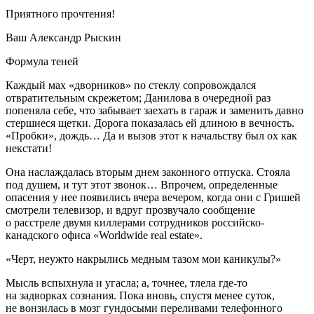
Приятного прочтения!
Ваш Александр Рыскин
Формула теней
Каждый мах «дворников» по стеклу сопровождался
отвратительным скрежетом; Данилова в очередной раз
попеняла себе, что забывает заехать в гараж и заменить давно
стершиеся щетки. Дорога показалась ей длиною в вечность.
«Пробки», дождь… Да и вызов этот к начальству был ох как
некстати!
Она наслаждалась вторым днем законного отпуска. Стояла
под душем, и тут этот звонок… Впрочем, определенные
опасения у нее появились вчера вечером, когда они с Гришей
смотрели телевизор, и вдруг прозвучало сообщение
о расстреле двумя киллерами сотрудников российско-
канадского офиса «Worldwide real estate».
«Черт, неужто накрылись медным тазом мои каникулы?»
Мысль вспыхнула и угасла; а, точнее, тлела где-то
на задворках сознания. Пока вновь, спустя менее суток,
не вонзилась в мозг гундосыми переливами телефонного