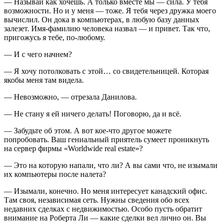
— Называй как хочешь. А только вместе мы — сила. У тебя
возможности. Но и у меня — тоже. Я тебя через дружка моего
вычислил. Он дока в компьютерах, в любую базу данных
залезет. Имя-фамилию человека назвал — и привет. Так что,
пригожусь я тебе, по-любому.
— И с чего начнем?
— Я хочу потолковать с этой… со свидетельницей. Которая
якобы меня там видела.
— Невозможно, — отрезала Данилова.
— Не стану я ей ничего делать! Поговорю, да и всё.
— Забудьте об этом. А вот кое-что другое можете
попробовать. Ваш гениальный приятель сумеет проникнуть
на сервер фирмы «Worldwide real estate»?
— Это на которую напали, что ли? А вы сами что, не изымали
их компьютеры после налета?
— Изымали, конечно. Но меня интересует канадский офис.
Там своя, независимая сеть. Нужны сведения обо всех
недавних сделках с недвижимостью. Особо пусть обратит
внимание на Роберта Ли — какие сделки вел лично он. Вы