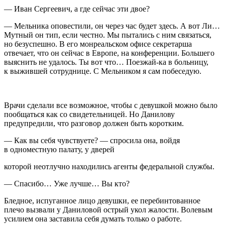
— Иван Сергеевич, а где сейчас эти двое?
— Мельника оповестили, он через час будет здесь. А вот Ли…
Мутный он тип, если честно. Мы пытались с ним связаться,
но безуспешно. В его монреальском офисе секретарша
отвечает, что он сейчас в Европе, на конференции. Большего
выяснить не удалось. Ты вот что… Поезжай-ка в больницу,
к выжившей сотруднице. С Мельником я сам побеседую.
Врачи сделали все возможное, чтобы с девушкой можно было
пообщаться как со свидетельницей. Но Данилову
предупредили, что разговор должен быть коротким.
— Как вы себя чувствуете? — спросила она, войдя
в одноместную палату, у дверей
которой неотлучно находились агенты федеральной службы.
— Спасибо… Уже лучше… Вы кто?
Бледное, испуганное лицо девушки, ее перебинтованное
плечо вызвали у Даниловой острый укол жалости. Волевым
усилием она заставила себя думать только о работе.