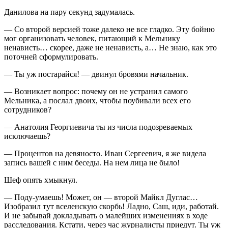
Данилова на пару секунд задумалась.
— Со второй версией тоже далеко не все гладко. Эту бойню
мог организовать человек, питающий к Мельнику
ненависть… скорее, даже не ненависть, а… Не знаю, как это
поточней сформулировать.
— Ты уж постарайся! — двинул бровями начальник.
— Возникает вопрос: почему он не устранил самого
Мельника, а послал двоих, чтобы поубивали всех его
сотрудников?
— Анатолия Георгиевича ты из числа подозреваемых
исключаешь?
— Процентов на девяносто. Иван Сергеевич, я же видела
запись вашей с ним беседы. На нем лица не было!
Шеф опять хмыкнул.
— Поду-умаешь! Может, он — второй Майкл Дуглас…
Изобразил тут вселенскую скорбь! Ладно, Саш, иди, работай.
И не забывай докладывать о малейших изменениях в ходе
расследования. Кстати, через час журналисты приедут. Ты уж