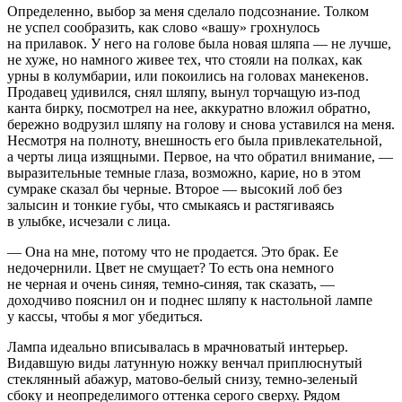
Определенно, выбор за меня сделало подсознание. Толком
не успел сообразить, как слово «вашу» грохнулось
на прилавок. У него на голове была новая шляпа — не лучше,
не хуже, но намного живее тех, что стояли на полках, как
урны в колумбарии, или покоились на головах манекенов.
Продавец удивился, снял шляпу, вынул торчащую из-под
канта бирку, посмотрел на нее, аккуратно вложил обратно,
бережно водрузил шляпу на голову и снова уставился на меня.
Несмотря на полноту, внешность его была привлекательной,
а черты лица изящными. Первое, на что обратил внимание, —
выразительные темные глаза, возможно, карие, но в этом
сумраке сказал бы черные. Второе — высокий лоб без
залысин и тонкие губы, что смыкаясь и растягиваясь
в улыбке, исчезали с лица.
— Она на мне, потому что не продается. Это брак. Ее
недочернили. Цвет не смущает? То есть она немного
не черная и очень синяя, темно-синяя, так сказать, —
доходчиво пояснил он и поднес шляпу к настольной лампе
у кассы, чтобы я мог убедиться.
Лампа идеально вписывалась в мрачноватый интерьер.
Видавшую виды латунную ножку венчал приплюснутый
стеклянный абажур, матово-белый снизу, темно-зеленый
сбоку и неопределимого оттенка серого сверху. Рядом