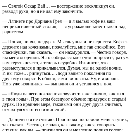
— Святой Оскар Вай… — восторженно воскликнул он,
разводя руки, но я не дал ему закончить.
— Ляпнете про Дориана Грея — и я вылью кофе на ваш
неприкосновенный столик, — я угрожающе занес стакан над
раритетом.
— Понял, понял, не дурак. Мысль ушла и не вернется. Кофеек
держите над коленками, пожалуйста, мне так спокойнее. Вот
спасибушки, так сказать, — он нахмурился. — Честно говоря,
вы меня огорчили. Я-то собирался кое о чем попросить, раз уж
вам терять нечего, а теперь неудобно. Извините, что
развыступался и прикалывался. Думал, мы на одной волне.
И вы тоже… рипнуться… Люди вашего поколения по-
другому говорят. В общем, сами
вино
ваты. Ну, и я хорош.
Но я уже извинился, — выпалил он и уставился в пол.
— «Люди вашего поколения» звучит так же эпично, как «а я
в твои годы». При этом беседуют обычно придурок и старый
дурак. По крайней мере, таковыми они друг друга считают, —
отмахнулся я от его извинений.
— Да ничего я не считаю. Просто вы поставили меня в тупик,
так сказать. Честно, не знаю, как такому, как я, говорить
с таким, как вы, — признался он и медленно поднял голову,