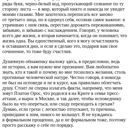
ряды букв, черно-белый код, пропускающий
сознание
по ту
сторону листа — в мир, который никто и никогда не увидит
моими глазами. Мне захотелось переписать все заново
от третьего лица, но я одернул себя, осознав самое важное: я
утрачиваю с ним связь, перестаю дорожить переживаниями,
забываю, и забываю с наслаждением. Говорят, у человека
всего две жизни, и вторая начинается, когда он понимает, что
жизнь одна. Вы единственный, кого я могу осчастливить
в оставшиеся дни, и если я сделаю это, подарив вам свое
сочинение, то тоже буду счастлив.
Душевную обнаженку выложу здесь, в предисловии, ведь
не истории, а вам нужно мое признание. Вам любопытно
знать, кто я такой и почему во мне теснились желания, столь
противные человеческой натуре. Честно говоря, я никогда
не был на исповеди и не в курсе, как правильно облегчать
душу. Стоит ли сперва излагать факты, например, что меня
зовут Платон Орос, что родился я на Крите в семье пресс-
атташе, а вырос в Москве, и так далее, чтобы исповеднику
было на что опереться, или сходу переходить к грехам?
Думаю, если грехи с легкостью отпускают, то причины,
приведшие к ним, никого не колышут. Я не нуждаюсь
в формальном прощении, да и не формальном тоже, поэтому
просто расскажу о себе по порядку.