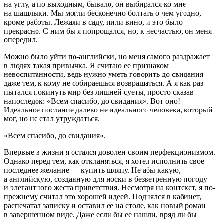
на углу, а по выходным, бывало, он выбирался ко мне
на шашлыки. Мы могли бесконечно болтать о чем угодно,
кроме работы. Лежали в саду, пили
вино
, и это было
прекрасно. С ним бы я попрощался, но, к несчастью, он меня
опередил.
Можно было уйти по-английски, но меня самого раздражает
в людях такая привычка. Я считаю ее признаком
невоспитанности, ведь нужно уметь говорить до свидания
даже тем, к кому не собираешься возвращаться. А я как раз
пытался покинуть мир без лишней суеты, просто сказав
напоследок: «Всем спасибо, до свидания». Вот оно!
Идеальное послание далеко не идеального человека, который
мог, но не стал утруждаться.
«Всем спасибо, до свидания».
Впервые в жизни я остался доволен своим перфекционизмом.
Однако перед тем, как откланяться, я хотел исполнить свое
последнее желание — купить шляпу. Не абы какую,
а английскую, созданную для носки в безветренную погоду
и элегантного жеста приветствия. Несмотря на контекст, я по-
прежнему считал это хорошей идеей. Поднялся в кабинет,
распечатал записку и оставил ее на столе, как новый роман
в завершенном виде. Даже если бы ее нашли, вряд ли бы