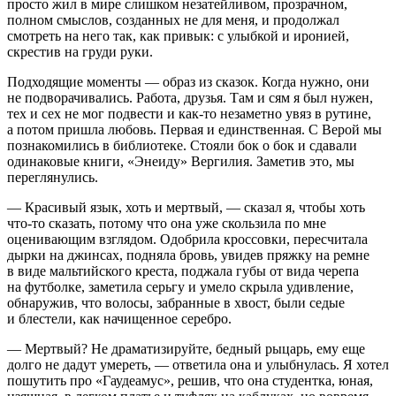
просто жил в мире слишком незатейливом, прозрачном,
полном смыслов, созданных не для меня, и продолжал
смотреть на него так, как привык: с улыбкой и иронией,
скрестив на груди руки.
Подходящие моменты — образ из сказок. Когда нужно, они
не подворачивались. Работа, друзья. Там и сям я был нужен,
тех и сех не мог подвести и как-то незаметно увяз в рутине,
а потом пришла любовь. Первая и единственная. С Верой мы
познакомились в библиотеке. Стояли бок о бок и сдавали
одинаковые книги, «Энеиду» Вергилия. Заметив это, мы
переглянулись.
— Красивый язык, хоть и мертвый, — сказал я, чтобы хоть
что-то сказать, потому что она уже скользила по мне
оценивающим взглядом. Одобрила кроссовки, пересчитала
дырки на джинсах, подняла бровь, увидев пряжку на ремне
в виде мальтийского креста, поджала губы от вида черепа
на футболке, заметила серьгу и умело скрыла удивление,
обнаружив, что волосы, забранные в хвост, были седые
и блестели, как начищенное серебро.
— Мертвый? Не драматизируйте, бедный рыцарь, ему еще
долго не дадут умереть, — ответила она и улыбнулась. Я хотел
пошутить про «Гаудеамус», решив, что она студентка, юная,