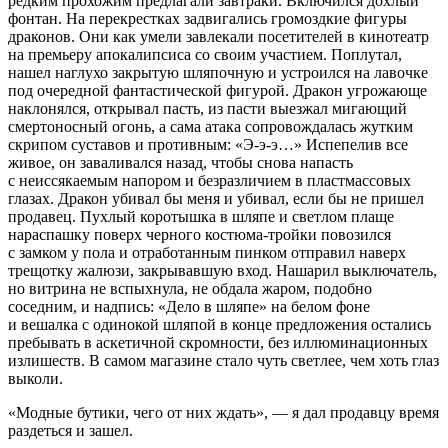
редким прохожим предлагали завтраки. Включился дохлый
фонтан. На перекрестках задвигались громоздкие фигуры
драконов. Они как умели завлекали посетителей в кинотеатр
на премьеру апокалипсиса со своим участием. Поплутал,
нашел наглухо закрытую шляпочную и устроился на лавочке
под очередной фантастической фигурой. Дракон угрожающе
наклонялся, открывал пасть, из пасти выезжал мигающий
смертоносный огонь, а сама
атака
сопровождалась жутким
скрипом суставов и противным: «Э-э-э…» Испепелив все
живое, он заваливался назад, чтобы снова напасть
с неиссякаемым напором и безразличием в пластмассовых
глазах. Дракон убивал бы меня и убивал, если бы не пришел
продавец. Пухлый коротышка в шляпе и светлом плаще
нараспашку поверх черного костюма-тройки повозился
с замком у пола и отработанным пинком отправил наверх
трещотку жалюзи, закрывавшую вход. Нашарил выключатель,
но витрина не вспыхнула, не обдала жаром, подобно
соседним, и надпись: «Дело в шляпе» на белом фоне
и вешалка с одинокой шляпой в конце предложения остались
пребывать в аскетичной скромности, без иллюми
нацио
нных
излишеств. В самом магазине стало чуть светлее, чем хоть глаз
выколи.
«Модные бутики, чего от них ждать», — я дал продавцу время
раздеться и зашел.