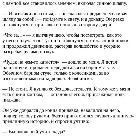
с лампой все становилось зеленым, включая синюю шляпу.
— И все-таки она синяя, — не сдавался продавец, утягивая
шляпу за собой, — пойдемте к свету, и я докажу. Он резко
оттолкнулся от прилавка и поплыл в сторону двери.
«Что за…» — я вытянул шею, чтобы посмотреть, как это
у него получается. Тут он оттолкнулся от стеклянной полки
и продолжил движение, растеряв волшебство и усердно
разгребая руками воздух.
«Чудак на чем-то катается», — дошло до меня. Я встал
на цыпочки, продавец передвигался на барном стуле.
Обычном барном стуле, только с
колес
иками, явно
изготовленными на задворках Челябинска.
— Не стоит. Я куплю ее без доказательств. К тому же у меня
есть синий костюм, — остановил его я, приглаживая полы
пиджака.
Он уже добрался до конца прилавка, навалился на него,
подпер голову руками, будто приготовился слушать длинную-
предлинную историю, и спросил учтиво:
— Вы школьный учитель, да?