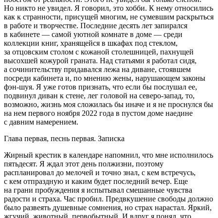
Но никто не увидел. Я говорил, это хобби. К нему относились
как к странности, присущей многим, не сумевшим раскрыться
в работе и творчестве. Последние десять лет запирался
в кабинете — самой уютной комнате в доме — среди
коллекции книг, хранящейся в шкафах под стеклом,
за отцовским столом с кожаной столешницей, пахнущей
высохшей кожурой граната. Над статьями я работал сидя,
а сочинительству придавался лежа на диване, стоявшем
посреди кабинета и, по мнению жены, нарушающем законы
фэн-шуя. Я уже готов признать, что если бы послушал ее,
подвинул диван к стене, лег головой на северо-запад, то,
возможно, жизнь моя сложилась бы иначе и я не проснулся бы
на нем первого ноября 2022 года в пустом доме наедине
с давним намерением.
Глава первая, песнь первая. Записка
Жирный крестик в календаре напомнил, что мне исполнилось
пятьдесят. Я ждал этот день полжизни, поэтому
распланировал до мелочей и точно знал, с кем встречусь,
с кем отпраздную и каким будет последний вечер. Еще
на грани пробуждения я испытывал смешанные чувства
радости и страха. Час пробил. Предвкушение свободы должно
было развеять душевные сомнения, но страх нарастал. Яркий,
жгучий, животный, первобытный. И вдруг я понял, что