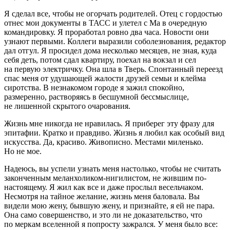
Я сделал все, чтобы не огорчать родителей. Отец с гордостью
отнес мои документы в ТАСС и улетел с Ма в очередную
командировку. Я проработал ровно два часа. Новости они
узнают первыми. Коллеги выразили соболезнования, редактор
дал отгул. Я просидел дома несколько месяцев, не зная, куда
себя деть, потом сдал квартиру, поехал на вокзал и сел
на первую электричку. Она шла в Тверь. Спонтанный переезд
спас меня от удушающей жалости друзей семьи и клейма
сиротства. В незнакомом городе я зажил спокойно,
размеренно, растворяясь в бесшумной бессмыслице,
не лишенной скрытого очарования.
Жизнь мне никогда не нравилась. Я приберег эту фразу для
эпитафии. Кратко и правдиво. Жизнь я любил как особый вид
искусства. Да, красиво. Живописно. Местами миленько.
Но не мое.
Надеюсь, вы успели узнать меня настолько, чтобы не считать
законченным меланхоликом-н
игил
истом, не жившим по-
настоящему. Я жил как все и даже прослыл весельчаком.
Несмотря на тайное желание, жизнь меня баловала. Вы
видели мою жену, бывшую жену, и признайте, я ей не пара.
Она само совершенство, и это ли не доказательство, что
по меркам вселенной я попросту зажрался. У меня было все: