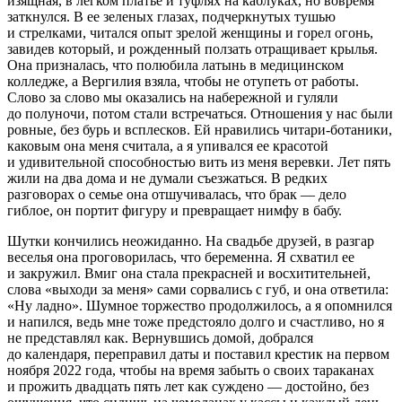
изящная, в легком платье и туфлях на каблуках, но вовремя
заткнулся. В ее зеленых глазах, подчеркнутых тушью
и стрелками, читался опыт зрелой женщины и горел огонь,
завидев который, и рожденный ползать отращивает крылья.
Она призналась, что полюбила латынь в медицинском
колледже, а Вергилия взяла, чтобы не отупеть от работы.
Слово за слово мы оказались на набережной и гуляли
до полуночи, потом стали встречаться. Отношения у нас были
ровные, без бурь и всплесков. Ей нравились читари-ботаники,
каковым она меня считала, а я упивался ее красотой
и удивительной способностью вить из меня
веревк
и. Лет пять
жили на два дома и не думали съезжаться. В редких
разговорах о семье она отшучивалась, что брак — дело
гиблое, он портит фигуру и превращает нимфу в бабу.
Шутки кончились неожиданно. На свадьбе друзей, в разгар
веселья она проговорилась, что беременна. Я схватил ее
и закружил. Вмиг она стала прекрасней и восхитительней,
слова «выходи за меня» сами сорвались с губ, и она ответила:
«Ну ладно». Шумное торжество продолжилось, а я опомнился
и напился, ведь мне тоже предстояло долго и счастливо, но я
не представлял как. Вернувшись домой, добрался
до календаря, переправил даты и поставил крестик на первом
ноября 2022 года, чтобы на время забыть о своих тараканах
и прожить двадцать пять лет как суждено — достойно, без