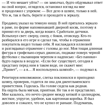
— И что мешает уйти? — он замолчал, будто обдумывал ответ
на свой вопрос, огляделся, остановил взгляд на мне
и продолжил с упреком: — Все дело в шляпе, только в ней.
Что ж, так и быть, берите и проходите к зеркалу.
Продавец указал на темную нишу. В ней пряталось зеркало
в раме, по форме напоминавшей дверной
косяк
, поэтому я
принял его за дверь, когда вошел. Сработали датчики.
Вспыхнул свет: сверху, снизу, с
боков
, отовсюду. Кто-то
разбирался в его игре и сделал так, чтобы в отражении
покупатель видел только себя. Я наслаждался иллюзией
и разглядывал отражение с головы до ног. Моя тощая длинная
фигура в грифельно-серых джинсах, пиджаке поверх черной
футболки с пылающим черепом и надписью: «Без паники»
будто парила в воздухе. «Если бог существует, сегодня я
предстану перед ним в таком виде, он скажет мне:
„Привет“, — а я… Я воспользуюсь шляпой», — подумал я.
Репетируя невозможное, слегка поклонился и приподнял
шляпу, проверив, годится ли она для джентльменского
приветствия. Годилась. На голове сидела как родная.
На ощупь была мягкая, приятная. Не так я ее представлял.
Мне казалось, это нечто среднее между кепкой и цилиндром,
жесткое, упругое, удобное, как картонная коробка. Я был
доволен и сожалел, что не купил ее раньше. Подумаешь,