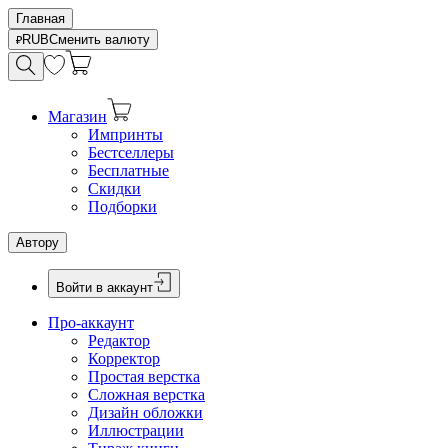
Главная
RUB
Сменить валюту
Магазин
Импринты
Бестселлеры
Бесплатные
Скидки
Подборки
Автору
Войти в аккаунт
Про-аккаунт
Редактор
Корректор
Простая верстка
Сложная верстка
Дизайн обложки
Иллюстрации