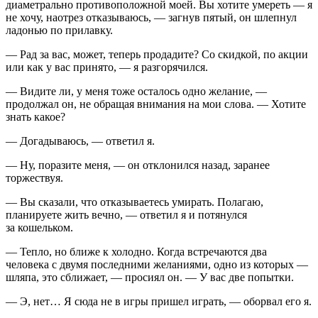
диаметрально противоположной моей. Вы хотите умереть — я
не хочу, наотрез отказываюсь, — загнув пятый, он шлепнул
ладонью по прилавку.
— Рад за вас, может, теперь продадите? Со скидкой, по акции
или как у вас принято, — я разгорячился.
— Видите ли, у меня тоже осталось одно желание, —
продолжал он, не обращая внимания на мои слова. — Хотите
знать какое?
— Догадываюсь, — ответил я.
— Ну, поразите меня, — он отклонился назад, заранее
торжествуя.
— Вы сказали, что отказываетесь умирать. Полагаю,
планируете
жить вечно
, — ответил я и потянулся
за кошельком.
— Тепло, но ближе к холодно. Когда встречаются два
человека с двумя последними желаниями, одно из которых —
шляпа, это сближает, — просиял он. — У вас две попытки.
— Э, нет… Я сюда не в игры пришел играть, — оборвал его я.