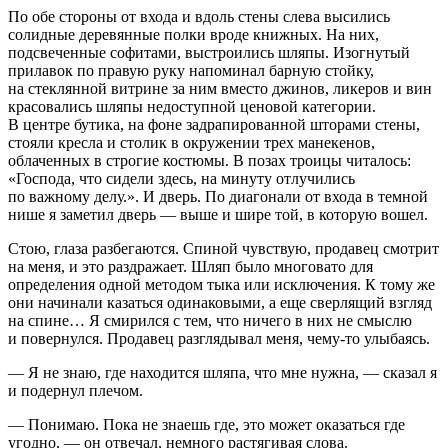
По обе стороны от входа и вдоль стены слева высились
солидные деревянные полки вроде книжных. На них,
подсвеченные софитами, выстроились шляпы. Изогнутый
прилавок по правую руку напоминал барную стойку,
на стеклянной витрине за ним вместо джинов,
ликер
ов и вин
к
расов
ались шляпы недоступной ценовой категории.
В центре бутика, на фоне задрапированной шторами стены,
стояли кресла и столик в окружении трех манекенов,
облаченных в строгие костюмы. В позах троицы читалось:
«Господа, что сидели здесь, на минуту отлучились
по важному делу.». И дверь. По диагонали от входа в темной
нише я заметил дверь — выше и шире той, в которую вошел.
Стою, глаза разбегаются. Спиной чувствую, продавец смотрит
на меня, и это раздражает. Шляп было многовато для
определения одной методом тыка или исключения. К тому же
они начинали казаться одинаковыми, а еще сверлящий взгляд
на спине… Я смирился с тем, что ничего в них не смыслю
и повернулся. Продавец разглядывал меня, чему-то улыбаясь.
— Я не знаю, где находится шляпа, что мне нужна, — сказал я
и подернул плечом.
— Понимаю. Пока не знаешь где, это может оказаться где
угодно, — он отвечал, немного растягивая слова.