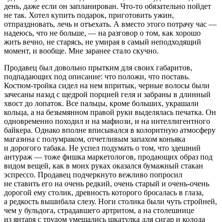
день, даже если он запланирован. Что-то обязательно пойдет
не так. Хотел купить подарок, приготовить ужин,
отпраздновать, лечь и отъехать. А вместо этого потрачу час —
надеюсь, что не больше, — на разговор о том, как хорошо
жить вечно
, не старясь, не умирая в самый неподходящий
момент, и вообще. Мне заранее стало скучно.
Продавец был довольно прытким для своих габаритов,
подпадающих под описание: что положи, что поставь.
Костюм-тройка сидел на нем впритык, черные волосы были
зачесаны назад с щедрой порцией геля и забраны в длинный
хвост до лопаток. Все пальцы, кроме больших, украшали
кольца, а на безымянном правой руки выделялась печатка. Он
одновременно походил и на мафиози, и на интеллигентного
байкера. Однако вполне вписывался в колоритную атмосферу
магазина с полумраком, отчетливым запахом
конья
ка
и дорогого
табак
а. Не успел подумать о том, что здешний
антураж — тоже фишка маркетологов, продающих образ под
видом вещей, как в моих руках оказался бумажный стакан
эспрессо. Продавец подчеркнуто вежливо попросил
не ставить его на очень редкий, очень старый и очень-очень
дорогой ему столик, древность которого бросалась в глаза,
а редкость вышибала слезу. Ноги столика были чуть стройней,
чем у бульдога, страдавшего артритом, а на столешнице
из янтаря с трудом умещались шкатулка для сигар и колода