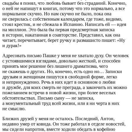
свадьбы я понял, что любовь бывает без страданий. Конечно,
о ней не напишут в книгах, потому что это нормально, а все
нормальное скучно. Но нам скучно не было, пока она
не сверилась с собственным календарем, где тоже, видимо,
стоял крестик, и не сбежала в Испанию. Написать ей — идея
на миллион. Это была бы первая предсмертная записка
в истории, накатанная в соавторстве. Представил, как она
читает, перечитывает, берет ручку и размашисто пишет: «Ну
и дурак!»
Адресовать письмо Пашке у меня не хватало духу. Он человек
с устоявшимися взглядами, довольно жесткий, и способен
принять мое решение без лишнего драматизма, чего
не скажешь о других. Но, конечно, есть одно но… Записки
друзьям и женщинам пишутся в свободной форме, легко
и непринужденно. Речь в них идет в основном о любви
и дружбе, для коих смерть не преграда, а закончить их можно
пожеланием встречи в новой жизни, при более веселых
обстоятельствах. Письмо сыну — не записка,
а монументальный труд всей жизни, или я ни черта в них
не смыслю.
Близких друзей у меня не осталось. Последний, Антон,
недавно умер от
ковид
а. Он тоже работал в отделе новостей,
мы сидели напротив, вместе ходили обедать в кофейню