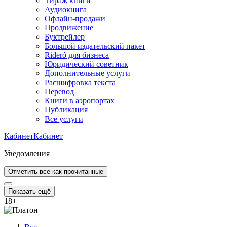
Тираж книги
Аудиокнига
Офлайн-продажи
Продвижение
Буктрейлер
Большой издательский пакет
Rideró для бизнеса
Юридический советник
Дополнительные услуги
Расшифровка текста
Перевод
Книги в аэропортах
Публикация
Все услуги
Кабинет
Кабинет
Уведомления
Отметить все как прочитанные
Показать ещё
18
+