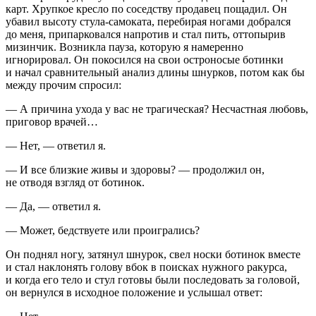
карт. Хрупкое кресло по соседству продавец пощадил. Он
убавил высоту стула-самоката, перебирая ногами добрался
до меня, припарковался напротив и стал пить, оттопырив
мизинчик. Возникла пауза, которую я намеренно
игнорировал. Он покосился на свои остроносые ботинки
и начал сравнительный анализ длины шнурков, потом как бы
между прочим спросил:
— А причина ухода у вас не трагическая? Несчастная любовь,
приговор врачей…
— Нет, — ответил я.
— И все близкие живы и здоровы? — продолжил он,
не отводя взгляд от ботинок.
— Да, — ответил я.
— Может, бедствуете или проигрались?
Он поднял ногу, затянул шнурок, свел носки ботинок вместе
и стал наклонять голову вбок в поисках нужного ракурса,
и когда его тело и стул готовы были последовать за головой,
он вернулся в исходное положение и услышал ответ: