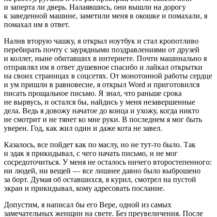
и заперта ли дверь. Налаявшись, они вышли на дорогу
к заведенной машине, заметили меня в окошке и помахали, я
помахал им в ответ.
Налив вторую чашку, я открыл ноутбук и стал кропотливо
перебирать почту с заурядными поздравлениями от друзей
и коллег, ныне обитавших в интернете. Почти машинально я
отправлял им в ответ душевное спасибо и лайкал открытки
на своих страницах в соцсетях. От монотонной работы сердце
и ум пришли в равновесие, я открыл Word и приготовился
писать прощальное письмо. Я знал, что раньше срока
не вырвусь, и остался бы, найдись у меня незавершенные
дела. Ведь я довожу начатое до конца и ухожу, когда никто
не смотрит и не тянет ко мне руки. В последнем я мог быть
уверен. Год, как жил один и даже кота не завел.
Казалось, все пойдет как по маслу, но не тут-то было. Так
и эдак я прикидывал, с чего начать письмо, и не мог
сосредоточиться. У меня не осталось ничего второстепенного:
ни людей, ни вещей — все лишнее давно было выброшено
за борт. Думая об оставшихся, я
курил
, смотрел на пустой
экран и прикидывал, кому адресовать послание.
Допустим, я написал бы его Вере, одной из самых
замечательных женщин на свете. Без преувеличения. После