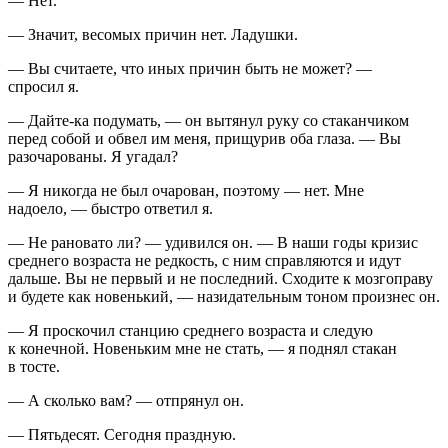
— Нет.
— Значит, весомых причин нет. Ладушки.
— Вы считаете, что иных причин быть не может? —
спросил я.
— Дайте-ка подумать, — он вытянул руку со стаканчиком
перед собой и обвел им меня, прищурив оба глаза. — Вы
разочарованы. Я угадал?
— Я никогда не был очарован, поэтому — нет. Мне
надоело, — быстро ответил я.
— Не рановато ли? — удивился он. — В наши годы кризис
среднего возраста не редкость, с ним справляются и идут
дальше. Вы не первый и не последний. Сходите к мозгоправу
и будете как новенький, — назидательным тоном произнес он.
— Я проскочил станцию среднего возраста и следую
к конечной. Новеньким мне не стать, — я поднял стакан
в тосте.
— А сколько вам? — отпрянул он.
— Пятьдесят. Сегодня праздную.