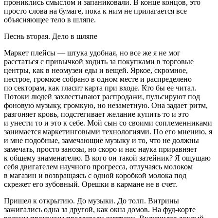
прониклись смыслом и запаниковали. В конце концов, это
просто слова на бумаге, пока к ним не прилагается все
объясняющее тело в шляпе.
Песнь вторая. Дело в шляпе
Маркет плейсы — штука удобная, но все же я не мог
расстаться с привычкой ходить за покупками в торговые
центры, как в неомузеи еды и вещей. Яркое, скромное,
пестрое, громкое собрано в одном месте и распределено
по
сектор
ам, как гласит карта при входе. Кто бы ее читал.
Потоки людей захлестывают распродажи, пульсируют под
фоновую музыку, громкую, но незаметную. Она задает ритм,
разгоняет кровь, подстегивает желание купить то и это
и унести то и это к себе. Мой сын со своими соплеменниками
занимается маркетинговыми технологиями. По его мнению, я
и мне подобные, замечающие музыку и то, что не должны
замечать, просто занозы, но скоро и нас наука приравняет
к общему знаменателю. В кого он такой затейник? Я ощущаю
себя двигателем научного прогресса, отлучаясь молоком
в магазин и возвращаясь с одной коробкой молока под
скрежет его зубовный. Орешки в кармане не в счет.
Пришел к открытию. До музыки. До толп. Витрины
зажигались одна за другой, как окна домов. На фуд-корте