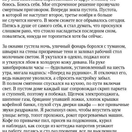
боюсь. Боюсь себя. Мое отсроченное решение прозвучало
смертным приговором. Впереди зияла пустота. Пустота,
в которой не наступит второе, третье ноября и больше
не случится ничего. В моем сюжете все обрывалось сегодня.
Пятясь в душе от самого себя, я стал думать, что проснулся
слишком рано, что стоило насладиться последним сном,
поваляться, никуда не торопиться хотя бы сейчас.
За окнами густела ночь, уличный фонарь боролся с туманом,
швырял на стены призрачные тени и заливал рабочий стол
молочным светом. Я укутался в одеяло, поджал ноги
и уткнулся лбом в холодную кожу дивана. На руке
завибрировали часы — будильник, установленный на шесть
утра, мигала надпись: «Вперед на рудники». Я отключил его,
ведь накануне уволился, а сбросить настройку забыл.
В полном смятении спускался на кухню, по пути включая
свет. В пустом доме каждый шаг сопровождал скрип паркета
и ступеней, поэтому я побежал. Щелчок электроподжига,
шипение газа, бряцание упавшей ложки, хлопок крышки
кофейной банки, глухой стук дверки шкафа — все привычные
звуки раздражали. Я распахнул окно, чтобы впустить шум
улицы: ветер, топот прохожих, рокот прогреваемых машин.
Кофе по привычке пил, присев на подоконник, курил
и наблюдал, как соседи из коттеджа напротив уезжают
на работу, ругаясь и сто раз проверяя, все ли выключили