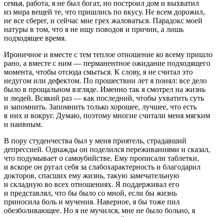
семья, работа, я не был богат, но построил дом и выхватил
из мира вещей те, что пришлись по вкусу. Не всем дорожил,
не все сберег, и сейчас мне грех жаловаться. Парадокс моей
натуры в том, что я не ищу поводов и причин, а лишь
подходящее время.
Ироничное и вместе с тем теплое отношение ко всему пришло
рано, а вместе с ним — перманентное ожидание подходящего
момента, чтобы отсюда смыться. К слову, я не считал это
недугом или дефектом. По прошествии лет я понял: все дело
было в прощальном взгляде. Именно так я смотрел на жизнь
и людей. Всякий раз — как последний, чтобы ухватить суть
и запомнить. Запомнить только хорошее, лучшее, что есть
в них и вокруг. Думаю, поэтому многие считали меня мягким
и наивным.
В пору студенчества был у меня приятель, страдавший
депрессией. Однажды он поделился переживаниями и сказал,
что подумывает о
самоубий
стве. Ему прописали
таблет
ки,
и вскоре он ругал себя за слабохарактерность и благодарил
докторов, спасших ему жизнь, такую замечательную
и складную во всех отношениях. Я поддерживал его
и представлял, что бы было со мной, если бы жизнь
приносила боль и мучения. Наверное, я бы тоже пил
обезболивающее. Но я не мучился, мне не было больно, я