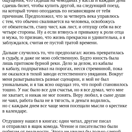
ощущения, что сидишь на чемоданах у кассы и каждый день
сдаешь билет, чтобы купить другой, на следующий поезд,
на который точно опоздаешь по независящим от тебя
причинам. Предположил, что за четверть века управлюсь
с тем, что обычно сваливается на человека, освобожусь
от обязательств, стану чист, как лист, и отпущу себя на все
четыре стороны. Ну а если втянусь и привыкну к роли отца
и мужа, то признаю, что жизнь прекрасна и удивительна, а я
заблуждался, считая ее пустой тратой времени.
Дальше случилось то, что предполагал: жизнь превратилась
в судьбу, и даже не мою собственную. Будто юность была
лишь притоком бурной реки. Дело за делом, из кабалы
в кабалу, подпрыгивал на порогах, несся стремниной, пока
не оказался в тихой заводи естественного увядания. Вокруг
меня разыгрывались разные сценарии, и мой не был
уникальным, и я так ясно ощущал это, что порой становилось
тошно. У нас было все для счастья, но я все думал, чего мне
не хватает, и никак не мог понять. Веру любил, в сыне души
не чаял, работа была не в тягость, и деньги водились,
но с каждым днем все чаще меня посещали мысли о крестике
в календаре.
Отдушину нашел в книгах: одни читал, другие писал
и отправлял в ящик комода. Чтение и писательство были
побегом от реальности. Этого не увидел бы только слепой.