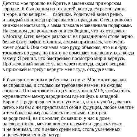
Детство мое прошло на Крите, в маленьком приморском
городке. Я был одним из тех детей, кого днем растят улица
и море, а по вечерам — бабушки. Родителей видел редко,
и каждый их приезд превращался в праздник. Отец привозил
книжки и наставлял, а мама плакала и заваливала подарками.
На седьмом дне рождения они сообщили, что их отзывают
в Москву. Отец веером разложил на праздничном столе черно-
белые фотографии столицы, а мама призналась, что очень
хочет домой. Она сжимала мою руку, объясняя, что и я буду
тосковать по дому, но ничто не помешает мне вернуться, когда
захочу. Я решил, что быстренько посмотрю мир и вернусь.
Про железный занавес узнал через полгода, сидя с вещами
в прихожей и требуя вернуть меня туда, откуда взяли.
Я был единственным ребенком в семье. Мне много давали,
не спрашивая, и столько же требовали взамен, не ожидая
согласия. По настоянию отца я поступил в МГУ, чтобы стать
журналистом-международником где-нибудь в западной
Европе. Предопределенность угнетала, и хоть учеба давалась
легко, кем бы я ни представлял себя в будущем, любое занятие
и тем более карьера казались нелепыми. Смотрел
на родителей, на их коллег, бывавших у нас в доме,
на сверстников, мечтавших стать кем-то и сделать что-то,
и не понимал, что я делаю среди них, столь увлеченных
и целеустремленных натур.