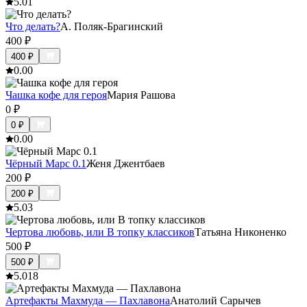
5.0
1
Что делать?
А. Поляк-Брагинский
400
₽
400
₽
0.0
0
Чашка кофе для героя
Мария Рашова
0
₽
0
₽
0.0
0
Чёрный Марс 0.1
Женя Джентбаев
200
₽
200
₽
5.0
3
Чертова любовь, или В топку классиков
Татьяна Никоненко
500
₽
500
₽
5.0
18
Артефакты Махмуда — Пахлавона
Анатолий Cарычев