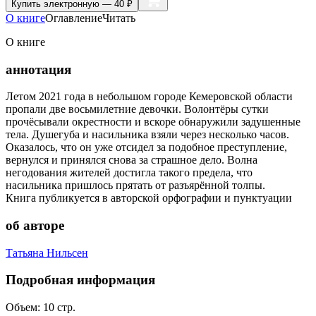
Купить
электронную — 40 ₽
О книге
Оглавление
Читать
О книге
аннотация
Летом 2021 года в небольшом городе Кемеровской области
пропали две восьмилетние девочки. Волонтёры сутки
прочёсывали окрестности и вскоре обнаружили задушенные
тела. Душегуба и насильника взяли через несколько часов.
Оказалось, что он уже отсидел за подобное преступление,
вернулся и принялся снова за страшное дело. Волна
негодования жителей достигла такого предела, что
насильника пришлось прятать от разъярённой толпы.
Книга публикуется в авторской орфографии и пунктуации
об авторе
Татьяна Нильсен
Подробная информация
Объем:
10
стр.