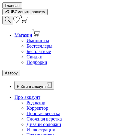
Главная
RUB
Сменить валюту
Магазин
Импринты
Бестселлеры
Бесплатные
Скидки
Подборки
Автору
Войти в аккаунт
Про-аккаунт
Редактор
Корректор
Простая верстка
Сложная верстка
Дизайн обложки
Иллюстрации