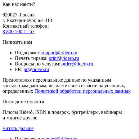
Как нас найти?
620027
,
Россия
,
г. Екатеринбург, а/я 313
Контактный телефон
:
8 800 500 11 67
Написать нам
Поддержка
:
support@ridero.ru
Печать тиража
:
print@ridero.ru
Вопросы по услугам
:
order@ridero.ru
PR
:
pr@ridero.ru
Предоставляя персональные данные по указанным
контактным данным, вы даёте своё согласие на условиях,
определенных
Политикой обработки персональных данных
Последние новости
Плюсы Rideró, ISBN в подарок, буктрейлеры, вебинары
и многое другое
Читать дальше
Поддержка
:
support@ridero.ru