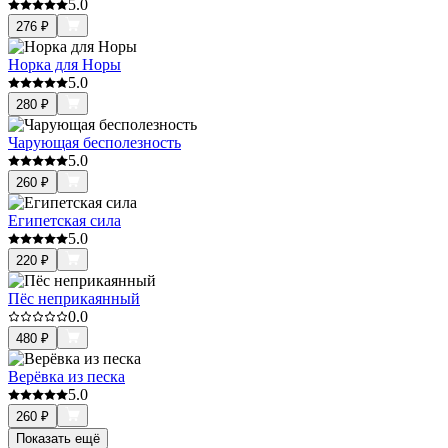
5.0
276
₽
Норка для Норы
5.0
280
₽
Чарующая бесполезность
5.0
260
₽
Египетская сила
5.0
220
₽
Пёс неприкаянный
0.0
480
₽
Верёвка из песка
5.0
260
₽
Показать ещё