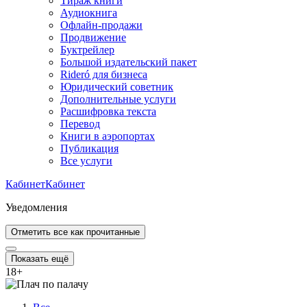
Тираж книги
Аудиокнига
Офлайн-продажи
Продвижение
Буктрейлер
Большой издательский пакет
Rideró для бизнеса
Юридический советник
Дополнительные услуги
Расшифровка текста
Перевод
Книги в аэропортах
Публикация
Все услуги
Кабинет
Кабинет
Уведомления
Отметить все как прочитанные
Показать ещё
18
+