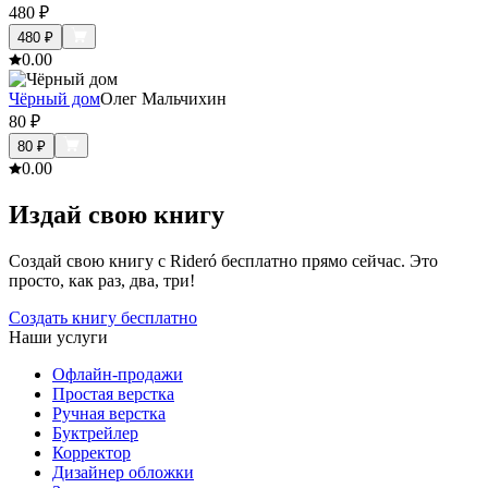
480
₽
480
₽
0.0
0
Чёрный дом
Олег Мальчихин
80
₽
80
₽
0.0
0
Издай свою книгу
Создай свою книгу с Rideró бесплатно прямо сейчас. Это
просто, как раз, два, три!
Создать книгу бесплатно
Наши услуги
Офлайн-продажи
Простая верстка
Ручная верстка
Буктрейлер
Корректор
Дизайнер обложки