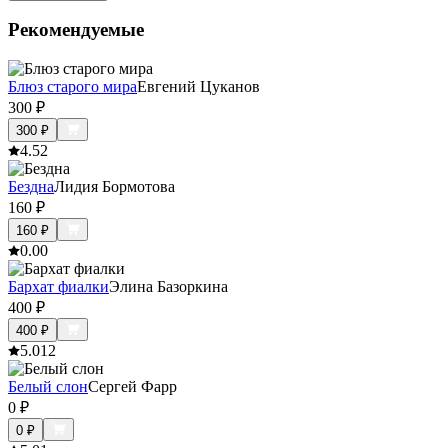
Рекомендуемые
Блюз старого мира
Евгений Цуканов
300
₽
300
₽
4.5
2
Бездна
Лидия Бормотова
160
₽
160
₽
0.0
0
Бархат фиалки
Элина Базоркина
400
₽
400
₽
5.0
12
Белый слон
Сергей Фарр
0
₽
0
₽