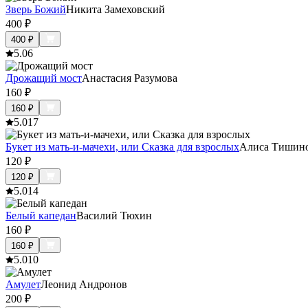
Зверь Божий
Никита Замеховский
400
₽
400
₽
5.0
6
Дрожащий мост
Анастасия Разумова
160
₽
160
₽
5.0
17
Букет из мать-и-мачехи, или Сказка для взрослых
Алиса Тишин
120
₽
120
₽
5.0
14
Белый капедан
Василий Тюхин
160
₽
160
₽
5.0
10
Амулет
Леонид Андронов
200
₽