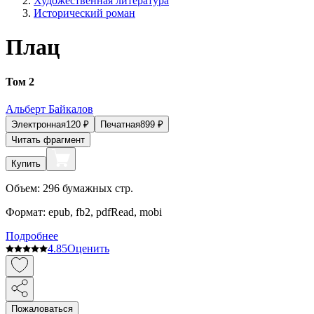
Художественная литература
Исторический роман
Плац
Том 2
Альберт Байкалов
Электронная
120
₽
Печатная
899
₽
Читать фрагмент
Купить
Объем:
296
бумажных стр.
Формат:
epub, fb2, pdfRead, mobi
Подробнее
4.8
5
Оценить
Пожаловаться