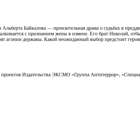
 Альберта Байкалова — пронзительная драма о судьбах в предд
 сталкивается с признанием жены в измене. Его брат Николай, о
торят агонии державы. Какой неожиданный выбор предстоит геро
ых проектов Издательства ЭКСМО «Группа Антитеррор», «Спецна