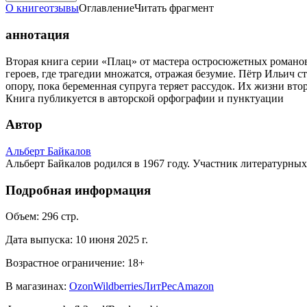
О книге
отзывы
Оглавление
Читать фрагмент
аннотация
Вторая книга серии «Плац» от мастера остросюжетных романов
героев, где трагедии множатся, отражая безумие. Пётр Ильич
опору, пока беременная супруга теряет рассудок. Их жизни в
Книга публикуется в авторской орфографии и пунктуации
Автор
Альберт Байкалов
Альберт Байкалов родился в 1967 году. Участник литературн
Подробная информация
Объем:
296
стр.
Дата выпуска:
10 июня 2025 г.
Возрастное ограничение:
18
+
В магазинах:
Ozon
Wildberries
ЛитРес
Amazon