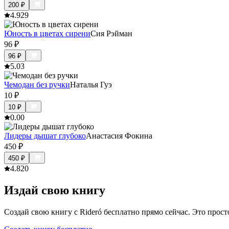
200
₽
4.9
29
Юность в цветах сирени
Сия Рэйман
96
₽
96
₽
5.0
3
Чемодан без ручки
Наталья Гуэ
10
₽
10
₽
0.0
0
Лидеры дышат глубоко
Анастасия Фокина
450
₽
450
₽
4.8
20
Издай свою книгу
Создай свою книгу с Rideró бесплатно прямо сейчас. Это просто,