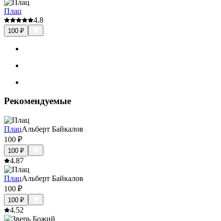
Плац
4.8
100
₽
Рекомендуемые
Плац
Альберт Байкалов
100
₽
100
₽
4.8
7
Плац
Альберт Байкалов
100
₽
100
₽
4.5
2