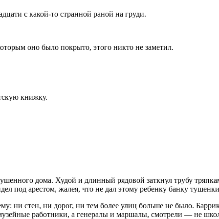
дцати с какой-то странной раной на груди.
 которым оно было покрыто, этого никто не заметил.
тскую книжку.
зрушенного дома. Худой и длинный рядовой заткнул трубу тряпка
идел под арестом, жалея, что не дал этому ребенку банку тушенк
у: ни стен, ни дорог, ни тем более улиц больше не было. Барри
музейные работники, а генералы и маршалы, смотрели — не
шко