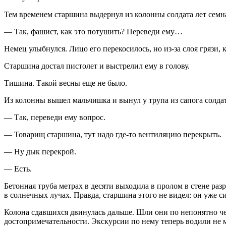
Тем временем старшина выдернул из колонны солдата лет семна
— Так,
фашис
т, как это потушить? Переведи ему…
Немец улыбнулся. Лицо его перекосилось, но из-за слоя грязи,
Старшина достал пистолет и выстрелил ему в голову.
Тишина. Такой весны еще не было.
Из колонны вышел мальчишка и вынул у трупа из сапога солда
— Так, переведи ему вопрос.
— Товарищ старшина, тут надо где-то вентиляцию перекрыть.
— Ну дык перекрой.
— Есть.
Бетонная труба метрах в десяти выходила в пролом в стене ра
в солнечных лучах. Правда, старшина этого не видел: он уже с
Колона сдавшихся двинулась дальше. Шли они по непонятно чем
достопримечательности. Экскурсии по нему теперь водили не 