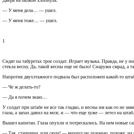
Дверь на балкон хлопнула.
— У меня дела… — ушел.
— У меня тоже… — ушел.
1
Сидят на табуретах трое солдат. Играет музыка. Правда, не у 
стекла весну. Да, такой весны еще не было! Снаружи смрад, а т
Напротив двухэтажного подвала был расположен какой-то штаб
— Че ж делать-то?
— Да я почем знаю…
У солдат при штабе не все так гладко, и весны им как-то не з
глаза, а запах давил на мозг, и — что еще хуже — летел на штаб
Вышел капитан. Глаза опухли и потрескались. На нем новые сапо
— Так, старшина, иди сюда! — махнул он ладонью, похоже, на г