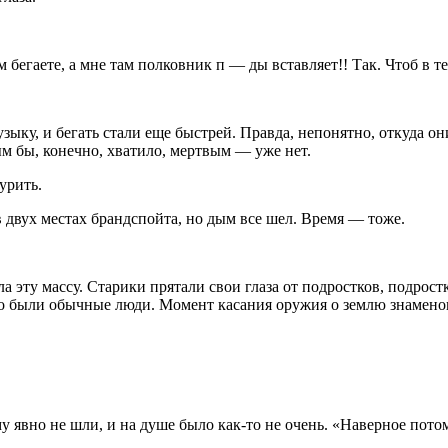
 бегаете, а мне там полковник п — ды вставляет!! Так. Чтоб в 
ыку, и бегать стали еще быстрей. Правда, непонятно, откуда о
м бы, конечно, хватило, мертвым — уже нет.
урит
ь.
 двух местах брандспойта, но дым все шел. Время — тоже.
 эту массу. Старики прятали свои глаза от
подрост
ков,
подрост
 это были обычные люди. Момент касания оружия о землю знамен
 явно не шли, и на душе было как-то не очень. «Наверное потом