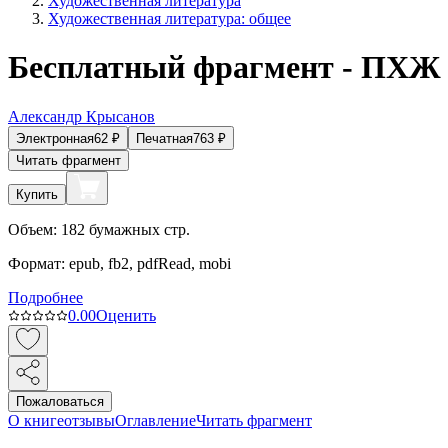
Художественная литература
Художественная литература: общее
Бесплатный фрагмент - ПХЖ 
Александр Крысанов
Электронная
62
₽
Печатная
763
₽
Читать фрагмент
Купить
Объем:
182
бумажных стр.
Формат:
epub, fb2, pdfRead, mobi
Подробнее
0.0
0
Оценить
Пожаловаться
О книге
отзывы
Оглавление
Читать фрагмент