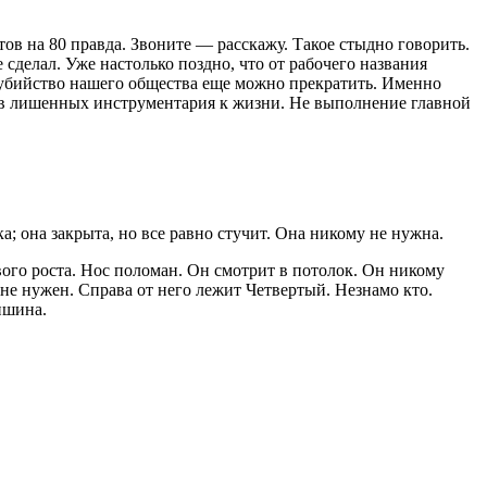
в на 80 правда. Звоните — расскажу. Такое стыдно говорить.
сделал. Уже настолько поздно, что от рабочего названия
убий
ство нашего общества еще можно прекратить. Именно
иев лишенных инструментария к жизни. Не выполнение главной
а; она закрыта, но все равно стучит. Она никому не нужна.
вого роста. Нос поломан. Он смотрит в потолок. Он никому
не нужен. Справа от него лежит Четвертый. Незнамо кто.
ишина.