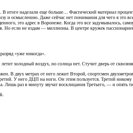
 В итоге наделали еще больше… Фактический материал проценто
у и осмыслению. Даже сейчас нет понимания для чего я это все 
енного, это адрес в Воронеже. Когда это все задумывалось,
само
агов. Но если не издам — миллионы. В центре кружек пассионар
разряд «уже никогда».
етит холодный воздух, но солнца нет. Стучит дверь от сквозняк
жен. В двух метрах от него лежит Второй, спортсмен двухметро
ретий. У него ДЦП на ноги. Он этим пользуется. Третий никому 
а. Лишь раз в минуту звучат восклицания Третьего, — и опять т
й.