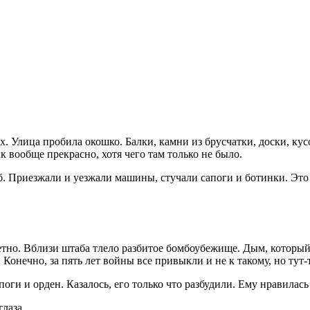
них. Улица пробила окошко. Балки, камни из брусчатки, доски, к
ак вообще прекрасно, хотя чего там только не было.
. Приезжали и уезжали машины, стучали сапоги и ботинки. Это 
аметно. Вблизи штаба тлело разбитое бомбоубежище. Дым, которы
. Конечно, за пять лет войны все привыкли и не к такому, но тут-
ги и орден. Казалось, его только что разбудили. Ему нравилась 
лаза.