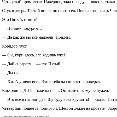
Четвертый промолчал. Наверное, знал правду — вокзал, стакан,
Стук в дверь. Третий встал, но опять сел. Пошел открывать Че
Это Пятый, пьяный.
— Пойдем покурим…
— Да как же вы все надоели! Пойдем.
Коридор пуст.
— Ой, кури здесь, еле ходишь уже!
— Дай
сигар
ету… — это Пятый.
— Ды на.
— Хм. А у меня есть. Это я тебя на гнилость проверял.
Еще один с ДЦП. Тоже на ноги. Он тоже никому не нужен.
— Это все из-за ног, да?! Ща буду всех крушить! — сказал Пяты
Четвертый пошел за подмогой. Шестой лежал на кровати. Здоро