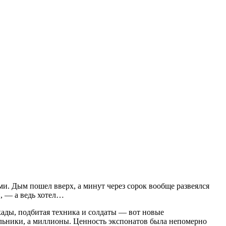
ми. Дым пошел вверх, а минут через сорок вообще развеялся
и, — а ведь хотел…
кады, подбитая техника и солдаты — вот новые
льни
ки, а миллионы. Ценность экспонатов была непомерно