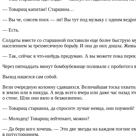
— Товарищ капитан! Старшина…
— Вы че, совсем поох — ли! Вы тут под музыку с одним ведром
— Есть.
Солдаты вместе со старшиной поставили еще более быструю муз
населением за трехмесячную борьбу. И она до них дошла. Живы
— Так, сейчас я что-нибудь придумаю. А вы можете пока пере
к
Через пятнадцать минут бомбоубежище поливали с пробитого в
Выход нашелся сам собой.
Вели очередную колонну сдавшихся. Величайшая тоска охватила
в землю или в никуда. А ведь всего вчера или даже час назад
о стене. Шли они вяло и безжизненно.
— Товарищ старшина, да спросите лучше немца, они поумней!
— Молодец! Товарищ лейтенант, можно?
— Да бери кого хочешь. — Эти две звезды на каждом погоне ему
в потустороннем.