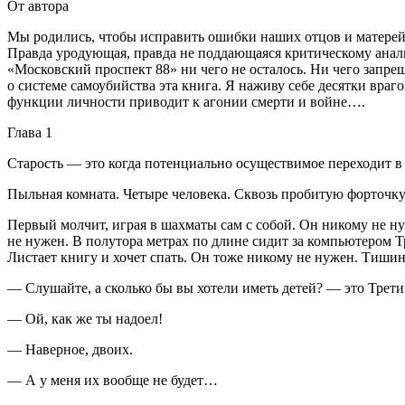
От автора
Мы родились, чтобы исправить ошибки наших отцов и матерей.
Правда уродующая, правда не поддающаяся критическому анализ
«Московский проспект 88» ни чего не осталось. Ни чего запрещ
о системе
самоубий
ства эта книга. Я наживу себе десятки вр
функции личности приводит к агонии смерти и войне….
Глава 1
Старость — это когда потенциально осуществимое переходит в 
Пыльная комната. Четыре человека. Сквозь пробитую форточку л
Первый молчит, играя в шахматы сам с собой. Он никому не ну
не нужен. В полутора метрах по длине сидит за компьютером Т
Листает книгу и хочет спать. Он тоже никому не нужен. Тишин
— Слушайте, а сколько бы вы хотели иметь детей? — это Трети
— Ой, как же ты надоел!
— Наверное, двоих.
— А у меня их вообще не будет…