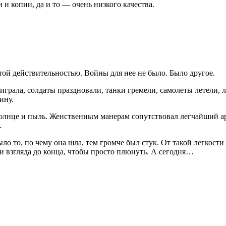
и копии, да и то — очень низкого качества.
этой действительностью. Войны для нее не было. Было другое.
играла, солдаты праздновали, танки гремели, самолеты летели, 
ину.
 солнце и пыль. Женственным манерам сопутствовал легчайший 
…
ыло то, по чему она шла, тем громче был стук. От такой легкости
и взгляда до конца, чтобы просто плюнуть. А сегодня…