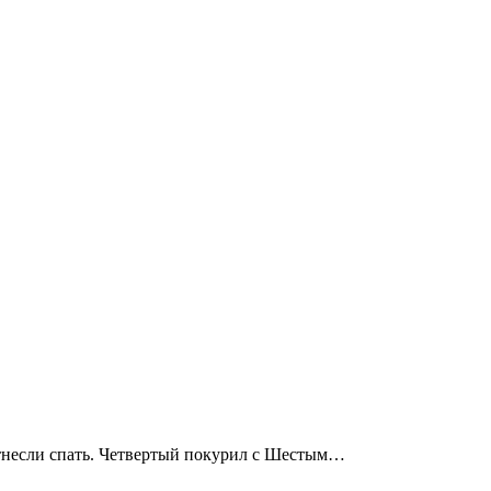
несли спать. Четвертый по
курил
с Шестым…