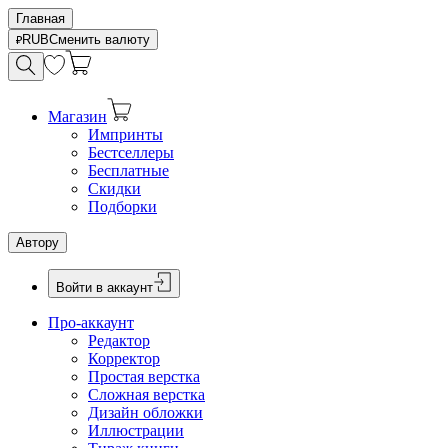
Главная
RUB
Сменить валюту
Магазин
Импринты
Бестселлеры
Бесплатные
Скидки
Подборки
Автору
Войти в аккаунт
Про-аккаунт
Редактор
Корректор
Простая верстка
Сложная верстка
Дизайн обложки
Иллюстрации