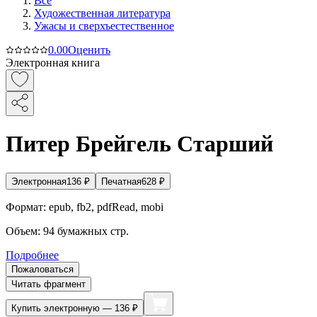
Все
Художественная литература
Ужасы и сверхъестественное
0.0
0
Оценить
Электронная книга
Питер Брейгель Старший
Электронная
136
₽
Печатная
628
₽
Формат:
epub, fb2, pdfRead, mobi
Объем:
94
бумажных стр.
Подробнее
Пожаловаться
Читать фрагмент
Купить
электронную — 136 ₽