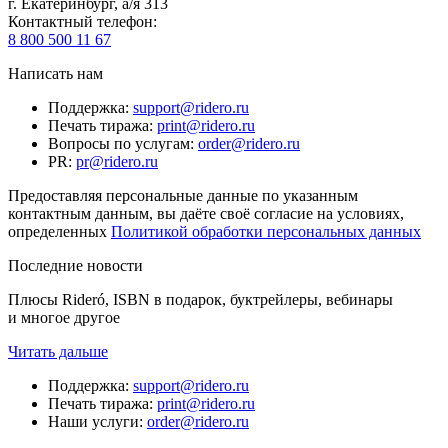
г. Екатеринбург, а/я 313
Контактный телефон
:
8 800 500 11 67
Написать нам
Поддержка
:
support@ridero.ru
Печать тиража
:
print@ridero.ru
Вопросы по услугам
:
order@ridero.ru
PR
:
pr@ridero.ru
Предоставляя персональные данные по указанным
контактным данным, вы даёте своё согласие на условиях,
определенных
Политикой обработки персональных данных
Последние новости
Плюсы Rideró, ISBN в подарок, буктрейлеры, вебинары
и многое другое
Читать дальше
Поддержка
:
support@ridero.ru
Печать тиража
:
print@ridero.ru
Наши услуги
:
order@ridero.ru