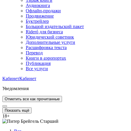
Тираж книги
Аудиокнига
Офлайн-продажи
Продвижение
Буктрейлер
Большой издательский пакет
Rideró для бизнеса
Юридический советник
Дополнительные услуги
Расшифровка текста
Перевод
Книги в аэропортах
Публикация
Все услуги
Кабинет
Кабинет
Уведомления
Отметить все как прочитанные
Показать ещё
18
+