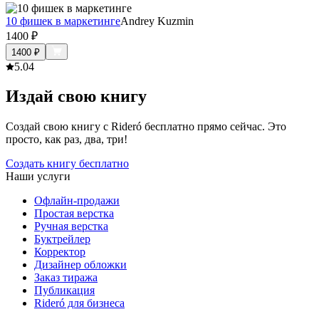
10 фишек в маркетинге
Andrey Kuzmin
1400
₽
1400
₽
5.0
4
Издай свою книгу
Создай свою книгу с Rideró бесплатно прямо сейчас. Это
просто, как раз, два, три!
Создать книгу бесплатно
Наши услуги
Офлайн-продажи
Простая верстка
Ручная верстка
Буктрейлер
Корректор
Дизайнер обложки
Заказ тиража
Публикация
Rideró для бизнеса