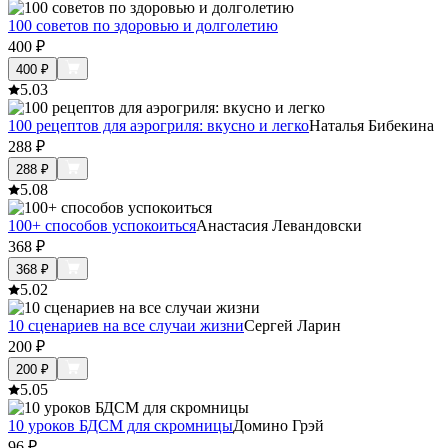
100 советов по здоровью и долголетию
400
₽
400
₽
5.0
3
100 рецептов для аэрогриля: вкусно и легко
Наталья Бибекина
288
₽
288
₽
5.0
8
100+ способов успокоиться
Анастасия Левандовски
368
₽
368
₽
5.0
2
10 сценариев на все случаи жизни
Сергей Ларин
200
₽
200
₽
5.0
5
10 уроков БДСМ для скромницы
Домино Грэй
96
₽