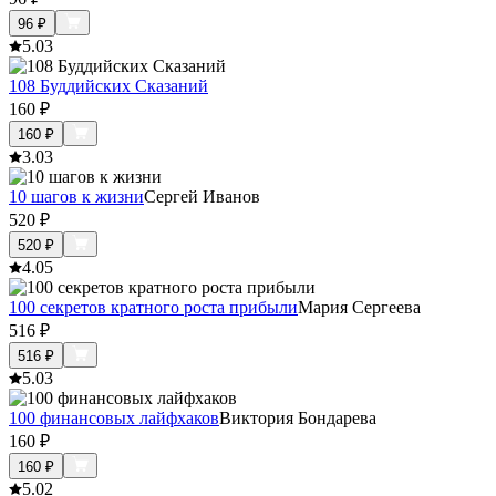
96
₽
5.0
3
108 Буддийских Сказаний
160
₽
160
₽
3.0
3
10 шагов к жизни
Сергей Иванов
520
₽
520
₽
4.0
5
100 секретов кратного роста прибыли
Мария Сергеева
516
₽
516
₽
5.0
3
100 финансовых лайфхаков
Виктория Бондарева
160
₽
160
₽
5.0
2