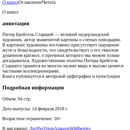
О книге
Оглавление
Читать
О книге
аннотация
Питер Брейгель Старший — великий нидерландский
художник, автор знаменитой картины о слепых поводырях.
В картинах художника постоянно присутствует ощущение
жути и безысходности, что свидетельствует о его тяжелом
душевном кризисе, о причинах которого мы можем только
догадываться. Художественные полотна Питера Брейгеля
Старшего хранятся во многих музеях мира и высоко ценятся
частными коллекционерами.
Книга публикуется в авторской орфографии и пунктуации
Подробная информация
Объем:
94
стр.
Дата выпуска:
14 февраля 2018 г.
Возрастное ограничение:
18
+
В магазинах:
ЛитРес
Ozon
Amazon
Wildberries