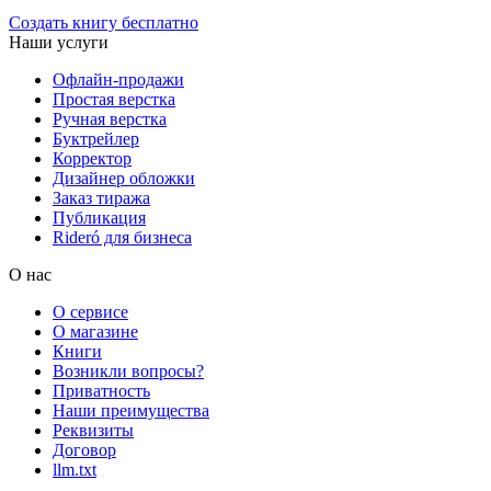
Создать книгу бесплатно
Наши услуги
Офлайн-продажи
Простая верстка
Ручная верстка
Буктрейлер
Корректор
Дизайнер обложки
Заказ тиража
Публикация
Rideró для бизнеса
О нас
О сервисе
О магазине
Книги
Возникли вопросы?
Приватность
Наши преимущества
Реквизиты
Договор
llm.txt