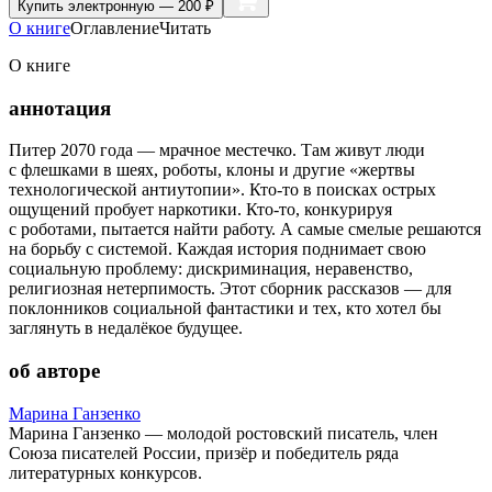
Купить
электронную — 200 ₽
О книге
Оглавление
Читать
О книге
аннотация
Питер 2070 года — мрачное местечко. Там живут люди
с флешками в шеях, роботы, клоны и другие «жертвы
технологической антиутопии». Кто-то в поисках острых
ощущений пробует наркотики. Кто-то, конкурируя
с роботами, пытается найти работу. А самые смелые решаются
на борьбу с системой. Каждая история поднимает свою
социальную проблему: дискриминация, неравенство,
религиозная нетерпимость. Этот сборник рассказов — для
поклонников социальной фантастики и тех, кто хотел бы
заглянуть в недалёкое будущее.
об авторе
Марина Ганзенко
Марина Ганзенко — молодой ростовский писатель, член
Союза писателей России, призёр и победитель ряда
литературных конкурсов.