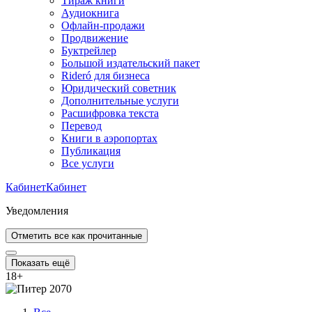
Тираж книги
Аудиокнига
Офлайн-продажи
Продвижение
Буктрейлер
Большой издательский пакет
Rideró для бизнеса
Юридический советник
Дополнительные услуги
Расшифровка текста
Перевод
Книги в аэропортах
Публикация
Все услуги
Кабинет
Кабинет
Уведомления
Отметить все как прочитанные
Показать ещё
18
+