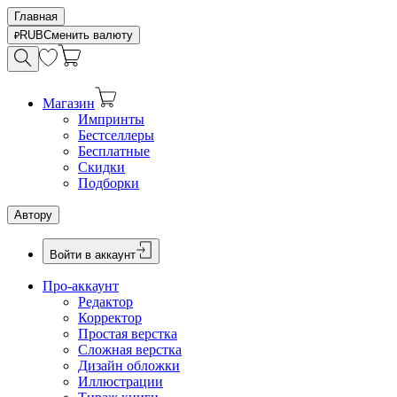
Главная
RUB
Сменить валюту
Магазин
Импринты
Бестселлеры
Бесплатные
Скидки
Подборки
Автору
Войти в аккаунт
Про-аккаунт
Редактор
Корректор
Простая верстка
Сложная верстка
Дизайн обложки
Иллюстрации