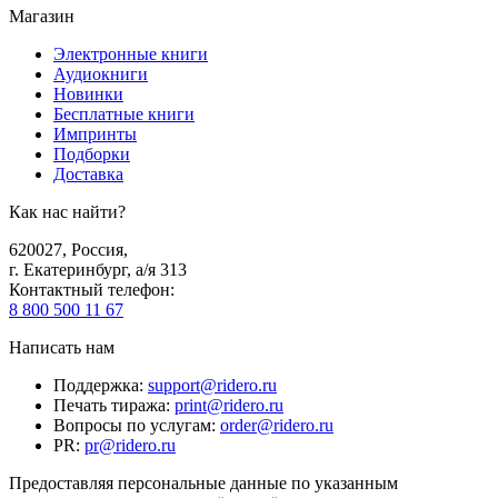
Магазин
Электронные книги
Аудиокниги
Новинки
Бесплатные книги
Импринты
Подборки
Доставка
Как нас найти?
620027
,
Россия
,
г. Екатеринбург, а/я 313
Контактный телефон
:
8 800 500 11 67
Написать нам
Поддержка
:
support@ridero.ru
Печать тиража
:
print@ridero.ru
Вопросы по услугам
:
order@ridero.ru
PR
:
pr@ridero.ru
Предоставляя персональные данные по указанным