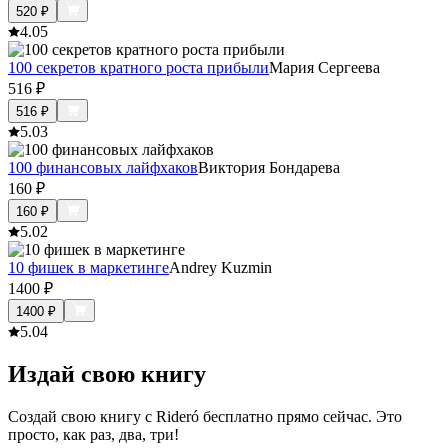
520
₽
4.0
5
100 секретов кратного роста прибыли
Мария Сергеева
516
₽
516
₽
5.0
3
100 финансовых лайфхаков
Виктория Бондарева
160
₽
160
₽
5.0
2
10 фишек в маркетинге
Andrey Kuzmin
1400
₽
1400
₽
5.0
4
Издай свою книгу
Создай свою книгу с Rideró бесплатно прямо сейчас. Это
просто, как раз, два, три!