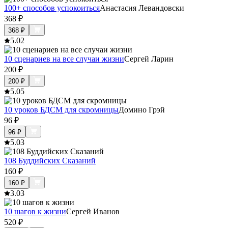
100+ способов успокоиться
Анастасия Левандовски
368
₽
368
₽
5.0
2
10 сценариев на все случаи жизни
Сергей Ларин
200
₽
200
₽
5.0
5
10 уроков БДСМ для скромницы
Домино Грэй
96
₽
96
₽
5.0
3
108 Буддийских Сказаний
160
₽
160
₽
3.0
3
10 шагов к жизни
Сергей Иванов
520
₽