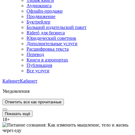
Тираж книги
Аудиокнига
Офлайн-продажи
Продвижение
Буктрейлер
Большой издательский пакет
Rideró для бизнеса
Юридический советник
Дополнительные услуги
Расшифровка текста
Перевод
Книги в аэропортах
Публикация
Все услуги
Кабинет
Кабинет
Уведомления
Отметить все как прочитанные
Показать ещё
18
+