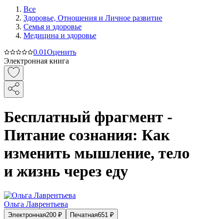
Все
Здоровье, Отношения и Личное развитие
Семья и здоровье
Медицина и здоровье
0.0
1
Оценить
Электронная книга
Бесплатный фрагмент -
Питание сознания: Как
изменить мышление, тело
и жизнь через еду
Ольга Лаврентьева
Электронная
200
₽
Печатная
651
₽