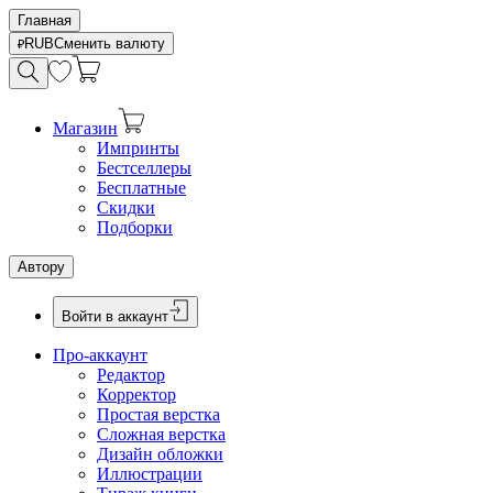
Главная
RUB
Сменить валюту
Магазин
Импринты
Бестселлеры
Бесплатные
Скидки
Подборки
Автору
Войти в аккаунт
Про-аккаунт
Редактор
Корректор
Простая верстка
Сложная верстка
Дизайн обложки
Иллюстрации