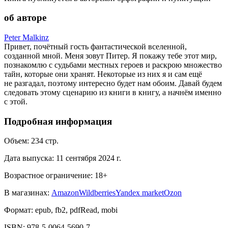
об авторе
Peter Malkinz
Привет, почётный гость фантастической вселенной,
созданной мной. Меня зовут Питер. Я покажу тебе этот мир,
познакомлю с судьбами местных героев и раскрою множество
тайн, которые они хранят. Некоторые из них я и сам ещё
не разгадал, поэтому интересно будет нам обоим. Давай будем
следовать этому сценарию из книги в книгу, а начнём именно
с этой.
Подробная информация
Объем:
234
стр.
Дата выпуска:
11 сентября 2024 г.
Возрастное ограничение:
18
+
В магазинах:
Amazon
Wildberries
Yandex market
Ozon
Формат:
epub, fb2, pdfRead, mobi
ISBN:
978-5-0064-5690-7