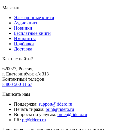
Магазин
Электронные книги
Аудиокниги
Новинки
Бесплатные книги
Импринты
Подборки
Доставка
Как нас найти?
620027
,
Россия
,
г. Екатеринбург, а/я 313
Контактный телефон
:
8 800 500 11 67
Написать нам
Поддержка
:
support@ridero.ru
Печать тиража
:
print@ridero.ru
Вопросы по услугам
:
order@ridero.ru
PR
:
pr@ridero.ru
Предоставляя персональные данные по указанным