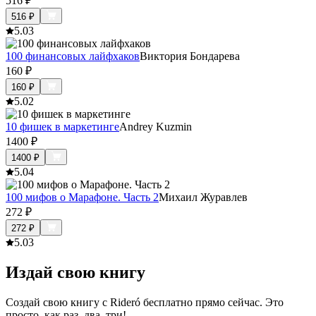
516
₽
516
₽
5.0
3
100 финансовых лайфхаков
Виктория Бондарева
160
₽
160
₽
5.0
2
10 фишек в маркетинге
Andrey Kuzmin
1400
₽
1400
₽
5.0
4
100 мифов о Марафоне. Часть 2
Михаил Журавлев
272
₽
272
₽
5.0
3
Издай свою книгу
Создай свою книгу с Rideró бесплатно прямо сейчас. Это
просто, как раз, два, три!