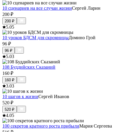
10 сценариев на все случаи жизни
Сергей Ларин
200
₽
200
₽
5.0
5
10 уроков БДСМ для скромницы
Домино Грэй
96
₽
96
₽
5.0
3
108 Буддийских Сказаний
160
₽
160
₽
3.0
3
10 шагов к жизни
Сергей Иванов
520
₽
520
₽
4.0
5
100 секретов кратного роста прибыли
Мария Сергеева