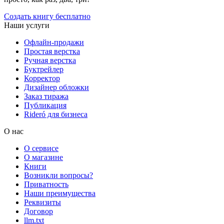
Создать книгу бесплатно
Наши услуги
Офлайн-продажи
Простая верстка
Ручная верстка
Буктрейлер
Корректор
Дизайнер обложки
Заказ тиража
Публикация
Rideró для бизнеса
О нас
О сервисе
О магазине
Книги
Возникли вопросы?
Приватность
Наши преимущества
Реквизиты
Договор
llm.txt