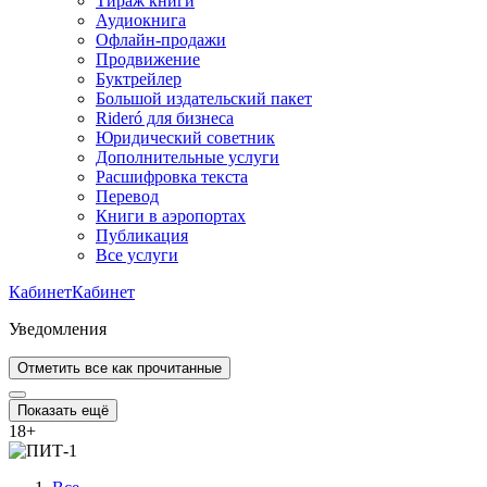
Тираж книги
Аудиокнига
Офлайн-продажи
Продвижение
Буктрейлер
Большой издательский пакет
Rideró для бизнеса
Юридический советник
Дополнительные услуги
Расшифровка текста
Перевод
Книги в аэропортах
Публикация
Все услуги
Кабинет
Кабинет
Уведомления
Отметить все как прочитанные
Показать ещё
18
+