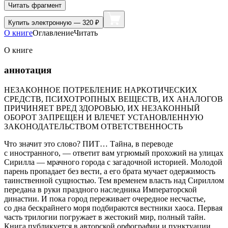
Читать фрагмент
Купить
электронную — 320 ₽
О книге
Оглавление
Читать
О книге
аннотация
НЕЗАКОННОЕ ПОТРЕБЛЕНИЕ НАРКОТИЧЕСКИХ
СРЕДСТВ, ПСИХОТРОПНЫХ ВЕЩЕСТВ, ИХ АНАЛОГОВ
ПРИЧИНЯЕТ ВРЕД ЗДОРОВЬЮ, ИХ НЕЗАКОННЫЙ
ОБОРОТ ЗАПРЕЩЕН И ВЛЕЧЕТ УСТАНОВЛЕННУЮ
ЗАКОНОДАТЕЛЬСТВОМ ОТВЕТСТВЕННОСТЬ
Что значит это слово? ПИТ… Тайна, в переводе
с иностранного, — ответит вам угрюмый прохожий на улицах
Сирилла — мрачного города с загадочной историей. Молодой
парень пропадает без вести, а его брата мучает одержимость
таинственной сущностью. Тем временем власть над Сириллом
передана в руки праздного наследника Императорской
династии. И пока город переживает очередное несчастье,
со дна бескрайнего моря подбираются вестники хаоса. Первая
часть трилогии погружает в жестокий мир, полный тайн.
Книга публикуется в авторской орфографии и пунктуации