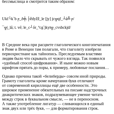
бессмыслица и смотрится таким образом:
Ukf└k`b╒_ð╪.├êdyžž_le [jy] jc╦qf_┴á╩╒/
¯╦|_lá; t. vé; le_c┘ór_ºcg`jkyt╦_cvsbckjd/
В Средние века при расцвете глаголического книгопечатания
в Риме и Венеции там полагали, что глаголиту изобрели
первохристиане как тайнопись. Преследуемым властями
людям было что скрывать от чужого взгляда. Так появился
«удобный способ шифрования». И ныне можно новым
шрифтом прятать до поры, к примеру, любовные послания…
Однако причина такой «белиберды» совсем иной природы.
Грамоту глаголиты кроме начертания букв отличают
от современной кириллицы ещё две особенности. Это
широкое применение обязательных на письме надстрочных
диакритических знаков, подразумевающее умение читать
между строк в буквальном смысле, — не в переносном.
А также употребление лигатур — сливающихся в единый
знак двух или трёх букв, — для форматирования строк.