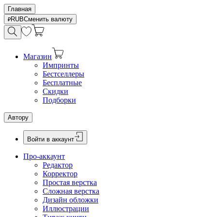
Главная
RUB
Сменить валюту
Магазин
Импринты
Бестселлеры
Бесплатные
Скидки
Подборки
Автору
Войти в аккаунт
Про-аккаунт
Редактор
Корректор
Простая верстка
Сложная верстка
Дизайн обложки
Иллюстрации