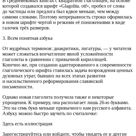
В средневековых книгах с квадратной глаголицей, на основе
которой создавался шрифт «Glagolita. otf», пробел от слова
до частицы или предлога был вдвое меньше, чем между
самими словами. Поэтому непрерывность строки оформилась
в новом шрифте чертой и резкими её понижениями в виде
галочек трёх размеров.
3. Всем понятная азбука
От мудрёных терминов: диакритики, лигатуры, — у читателя
может сложиться впечатление явной усложнённости
глаголиты в сравнении с привычной кириллицей.
Конечно же, при создании адаптированного к современности
глаголического шрифта ставилась задача возрождения ценных
духовных утрат, бывших на всех этапах развития
и насильственного реформирования славянской
письменности.
Однако новая глаголита получила также и некоторые
упрощения. К примеру, она располагает лишь 26-ю буквами.
Это на семь букв меньше привычного нам русского алфавита.
Азбуку можно быстро заучить по считалочке:
Здесь есть иллюстрация
Зарегистрируйтесь или войдите, чтобы увидеть ее и другие