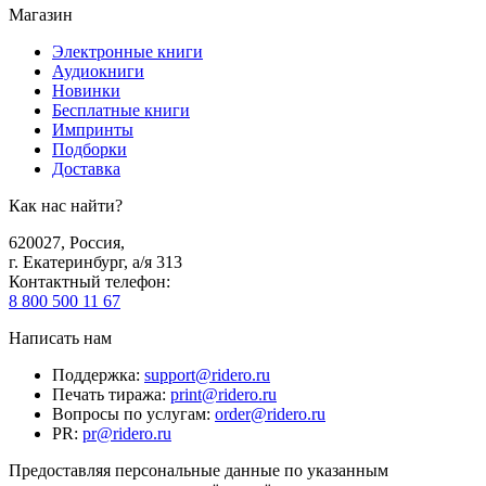
Магазин
Электронные книги
Аудиокниги
Новинки
Бесплатные книги
Импринты
Подборки
Доставка
Как нас найти?
620027
,
Россия
,
г. Екатеринбург, а/я 313
Контактный телефон
:
8 800 500 11 67
Написать нам
Поддержка
:
support@ridero.ru
Печать тиража
:
print@ridero.ru
Вопросы по услугам
:
order@ridero.ru
PR
:
pr@ridero.ru
Предоставляя персональные данные по указанным