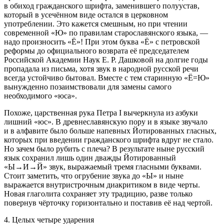
в обиход гражданского шрифта, заменившего полуустав,
который в усечённом виде остался в церковном
употреблении. Это кажется смешным, но при чтении
современной «Ю» по правилам старославянского языка, —
надо произносить «Ё»! При этом буква «Ё» с петровской
реформы до официального возврата её председателем
Росси
йской Академии Наук Е. Р. Дашковой на долгие годы
пропадала из письма, хотя звук в народной русской речи
всегда устойчиво бытовал. Вместе с тем старинную «Ё=Ю»
вынужденно позаимствовали для замены самого
необходимого «юса».
Похоже, царственная рука Петра I вычеркнула из азбуки
лишний «юс». В древнеславянскую пору и в языке звучало
и в алфавите было больше напевных Йотированных гласных,
которых при введении гражданского шрифта вдруг не стало.
Но зачем было рубить с плеча? В результате ныне русский
язык сохранил лишь один дважды Йотированный
«Ы→И→Й» звук, выражаемый тремя гласными буквами.
Стоит заметить, что огрубение звука до «Ы» и ныне
выражается внутристрочным диакритиком в виде черты.
Новая глаголита сохраняет эту традицию, разве только
повернув чёрточку горизонтально и поставив её над чертой.
4. Целых четыре ударения