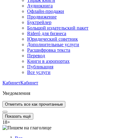
Тираж книги
Аудиокнига
Офлайн-продажи
Продвижение
Буктрейлер
Большой издательский пакет
Rideró для бизнеса
Юридический советник
Дополнительные услуги
Расшифровка текста
Перевод
Книги в аэропортах
Публикация
Все услуги
Кабинет
Кабинет
Уведомления
Отметить все как прочитанные
Показать ещё
18
+