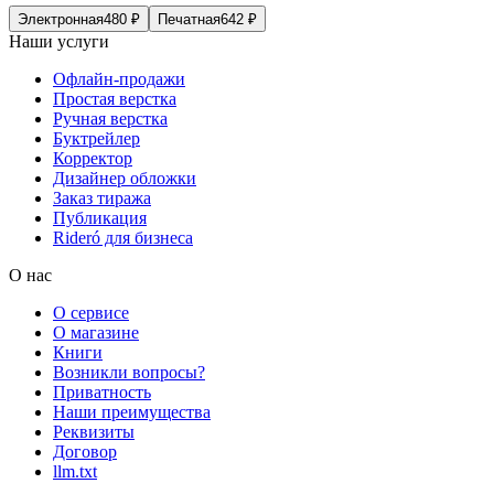
Электронная
480
₽
Печатная
642
₽
Наши услуги
Офлайн-продажи
Простая верстка
Ручная верстка
Буктрейлер
Корректор
Дизайнер обложки
Заказ тиража
Публикация
Rideró для бизнеса
О нас
О сервисе
О магазине
Книги
Возникли вопросы?
Приватность
Наши преимущества
Реквизиты
Договор
llm.txt