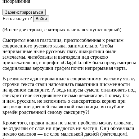
изображения
Зарегистрироваться
Есть аккаунт?
Войти
(Вот те две строки, с которых начинался пункт первый)
Смотрится новая глаголица, приспособленная к реалиям
современного русского языка, занимательно. Чтобы
непривычные ныне русскому глазу диакритики были
замечаемы, читабельны и выглядели над строкою
привлекательно, в шрифте «Glagolita. otf» была предусмотрена
соединяющая верхушки графем почти непрерывная черта.
В результате адаптированные к современному русскому языку
строчки текста стали напоминать памятники письменности
на древнем санскрите. А ведь индусы сумели стилизовать под
санскрит своё сегодняшнее письмо деванагари. Почему бы
и нам, русским, не вспомнить о санскритских корнях при
возрождении древней славянской глаголицы, во глубине
времён родственной седому санскриту?!
Кроме того, предки наши не знали пробелов между словами,
не отделяли от слов ни предлогов ни частиц. Они обозначали
начало смыслов — не слов маленькой даси́ей (зва́тельцом).