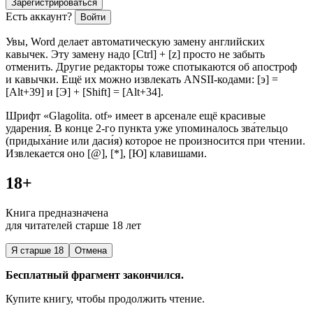
Зарегистрироваться
Есть аккаунт?
Войти
Увы, Word делает автоматическую замену английских
кавычек. Эту замену надо [Ctrl] + [z] просто не забыть
отменить. Другие редакторы тоже спотыкаются об апостроф
и кавычки. Ещё их можно извлекать ANSII-кодами: [э] =
[Alt+39] и [Э] + [Shift] = [Alt+34].
Шрифт «Glagolita. otf» имеет в арсенале ещё красивые
ударения. В конце 2-го пункта уже упоминалось зва́тельцо
(придыха́ние или даси́я) которое не произносится при чтении.
Извлекается оно [@], [*], [Ю] клавишами.
18+
Книга предназначена
для читателей старше 18 лет
Я старше 18
Отмена
Бесплатный фрагмент закончился.
Купите книгу, чтобы продолжить чтение.