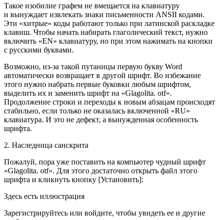
Такое изобилие графем не вмещается на клавиатуру
и вынуждает извлекать знаки письменности ANSII кодами.
Эти «хитрые» коды работают только при латинской раскладке
клавиш. Чтобы начать набирать глаголический текст, нужно
включить «EN» клавиатуру, но при этом нажимать на кнопки
с русскими буквами.
Возможно, из-за такой путаницы первую букву Word
автоматически возвращает в другой шрифт. Во избежание
этого нужно набрать первые буковки любым шрифтом,
выделить их и заменить шрифт на «Glagolita. otf».
Продолжение строки и переходы к новым абзацам происходят
стабильно, если только не оказалась включенной «RU»
клавиатура. И это не дефект, а вынужденная особенность
шрифта.
2. Наследница санскрита
Пожалуй, пора уже поставить на компьютер чудный шрифт
«Glagolita. otf». Для этого достаточно открыть файл этого
шрифта и кликнуть кнопку [Установить]:
Здесь есть иллюстрация
Зарегистрируйтесь или войдите, чтобы увидеть ее и другие