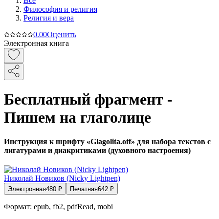
Все
Философия и религия
Религия и вера
0.0
0
Оценить
Электронная книга
Бесплатный фрагмент -
Пишем на глаголице
Инструкция к шрифту «Glagolita.otf» для набора текстов с
лигатурами и диакритиками (духовного настроения)
Николай Новиков (Nicky Lightpen)
Электронная
480
₽
Печатная
642
₽
Формат:
epub, fb2, pdfRead, mobi