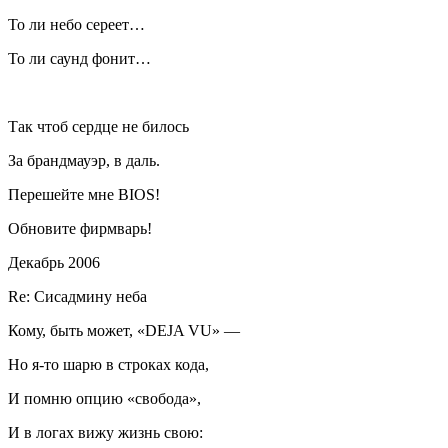
То ли небо сереет…
То ли саунд фонит…
Так чтоб сердце не билось
За брандмауэр, в даль.
Перешейте мне BIOS!
Обновите фирмварь!
Декабрь 2006
Re: Сисадмину неба
Кому, быть может, «DEJA VU» —
Но я-то шарю в строках кода,
И помню опцию «свобода»,
И в логах вижу жизнь свою: