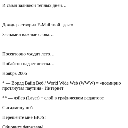
И смыл заливкой теплых дней…
Дождь растворил E-Mail твой где-то…
Заспамил важные слова…
Посекторно уходит лето…
Побайтно падает листва…
Ноябрь 2006
* — Ворлд Вайд Веб / World Wide Web (WWW) = «всемирно
протянутая паутина» Интернет
** — лэйер (Layer) = слой в графическом редакторе
Сисадмину неба
Перешейте мне BIOS!
Обновите фирмварь!