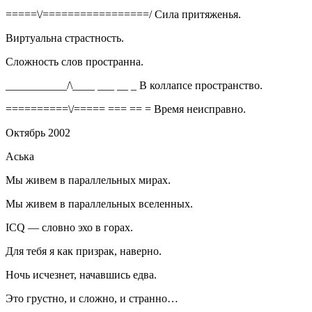
=====\/=================/ Сила притяженья.
Виртуальна страстность.
Сложность слов пространна.
___________/\____ ___ __ _ В коллапсе пространство.
==========\/===== === == = Время неисправно.
Октябрь 2002
Аська
Мы живем в параллельных мирах.
Мы живем в параллельных вселенных.
ICQ — словно эхо в горах.
Для тебя я как призрак, наверно.
Ночь исчезнет, начавшись едва.
Это грустно, и сложно, и странно…