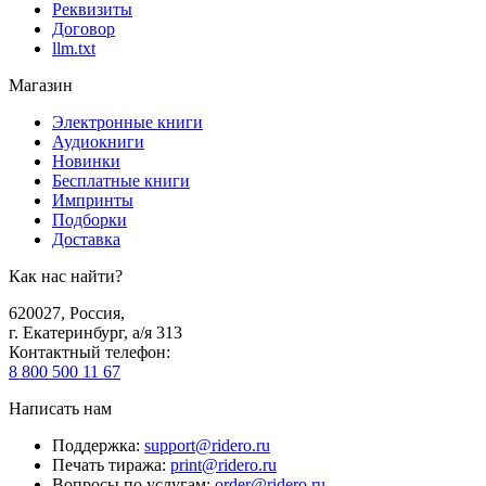
Реквизиты
Договор
llm.txt
Магазин
Электронные книги
Аудиокниги
Новинки
Бесплатные книги
Импринты
Подборки
Доставка
Как нас найти?
620027
,
Россия
,
г. Екатеринбург, а/я 313
Контактный телефон
:
8 800 500 11 67
Написать нам
Поддержка
:
support@ridero.ru
Печать тиража
:
print@ridero.ru
Вопросы по услугам
:
order@ridero.ru