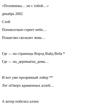
«Половинка… не с тобой…»
декабрь 2002
Слой
Попиксельно сереет небо…
Пошагово скользит зима…
Где — на страницы Ворлд Вайд Веба *
Где — на_деревья/на_дома…
И вот уже прозрачный лэйер **
Лег пОверх крашенных аллей…
А ветер побелил аллеи