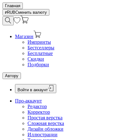
Главная
RUB
Сменить валюту
Магазин
Импринты
Бестселлеры
Бесплатные
Скидки
Подборки
Автору
Войти в аккаунт
Про-аккаунт
Редактор
Корректор
Простая верстка
Сложная верстка
Дизайн обложки
Иллюстрации