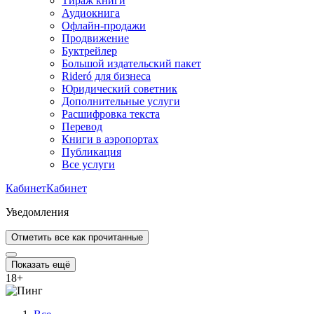
Тираж книги
Аудиокнига
Офлайн-продажи
Продвижение
Буктрейлер
Большой издательский пакет
Rideró для бизнеса
Юридический советник
Дополнительные услуги
Расшифровка текста
Перевод
Книги в аэропортах
Публикация
Все услуги
Кабинет
Кабинет
Уведомления
Отметить все как прочитанные
Показать ещё
18
+