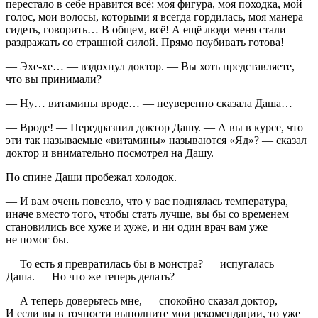
перестало в себе нравится всё: моя фигура, моя походка, мой
голос, мои волосы, которыми я всегда гордилась, моя манера
сидеть, говорить… В общем, всё! А ещё люди меня стали
раздражать со страшной силой. Прямо поубивать готова!
— Эхе-хе… — вздохнул доктор. — Вы хоть представляете,
что вы принимали?
— Ну… витамины вроде… — неуверенно сказала Даша…
— Вроде! — Передразнил доктор Дашу. — А вы в курсе, что
эти так называемые «витамины» называются «Яд»? — сказал
доктор и внимательно посмотрел на Дашу.
По спине Даши пробежал холодок.
— И вам очень повезло, что у вас поднялась температура,
иначе вместо того, чтобы стать лучше, вы бы со временем
становились все хуже и хуже, и ни один врач вам уже
не помог бы.
— То есть я превратилась бы в монстра? — испугалась
Даша. — Но что же теперь делать?
— А теперь доверьтесь мне, — спокойно сказал доктор, —
И если вы в точности выполните мои рекомендации, то уже