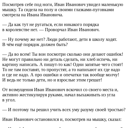
Посмотрев себе под ноги, Иван Иванович увидел маленькую
мышку. Та сидела на полу и своими глазками-пуговками
смотрела на Ивана Ивановича.
— Да как тут не ругаться, если никакого порядка
в королевстве нет. — Проворчал Иван Иванович.
— Ну почему же нет? Люди работают, дети в школу ходят.
В чём ещё порядок должен быть?
— Да во всем! Ты вон посмотри сколько они делают ошибок!
Не могут правильно ни деталь сделать, ни хлеб испечь, ни
картину написать. А пишут-то как! Одни запятые чего стоят!
То не там поставят, то пропустят, а то напихают их где надо
и где не надо. А про ошибки и опечатки так вообще молчу!
И ведь не только дети, но и взрослые этим грешат!
От возмущения Иван Иванович вскочил со своего места и,
активно жестикулируя руками, начал выхаживать из угла
в угол.
— И поэтому ты решил учить всех уму разуму своей тростью?
Иван Иванович остановился и, посмотрев на мышку, сказал: