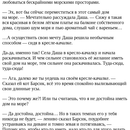
любоваться бескрайними морскими просторами.
— Эх, вот бы сейчас переместиться в этот самый дом
на море. — Мечтательно рассуждала Даша. — Сижу я такая
вся красивая в белом лёгком платье на балконе собственного
дома, слушаю шум моря и пью ароматный чай с вареньем…
…А осуществить свою мечту Даша решила необычным
способом — сидя в кресле-качалке.
Да-да, именно так! Села Даша в кресло-качалку и начала
раскачиваться. И чем сильнее становилось её желание иметь
свой дом на море, тем сильнее она раскачивалась. Туда-сюда,
туда-сюда!
— Ага, далеко же ты уедешь на своём кресле-качалке. —
Сказал ей кот Барсик, всё это время спокойно вылизывающий
свои длинные усы.
— Это почему же?! Или ты считаешь, что я не достойна иметь
дом на море?
— Да достойна, достойна… Но в таких темпах его у тебя
никогда не будет, — лениво сказал Барсик, поудобнее
устраиваясь на диване и томно зевая и потягиваясь, —
Потому что, чтобы что-то иметь, надо что-то для этого делать,