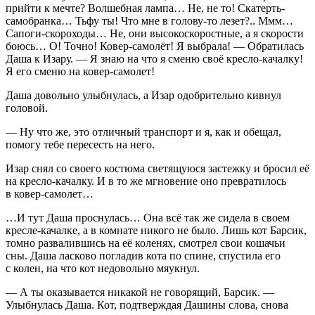
прийти к мечте? Волшебная лампа… Не, не то! Скатерть-
самобранка… Тьфу ты! Что мне в голову-то лезет?.. Ммм…
Сапоги-скороходы… Не, они высокоскоростные, а я скорости
боюсь… О! Точно! Ковер-самолёт! Я выбрала! — Обратилась
Даша к Изару. — Я знаю на что я сменю своё кресло-качалку!
Я его сменю на ковер-самолет!
Даша довольно улыбнулась, а Изар одобрительно кивнул
головой.
— Ну что же, это отличный транспорт и я, как и обещал,
помогу тебе пересесть на него.
Изар снял со своего костюма светящуюся застежку и бросил её
на кресло-качалку. И в то же мгновение оно превратилось
в ковер-самолет…
…И тут Даша проснулась… Она всё так же сидела в своем
кресле-качалке, а в комнате никого не было. Лишь кот Барсик,
томно развалившись на её коленях, смотрел свои кошачьи
сны. Даша ласково погладив кота по спине, спустила его
с колен, на что кот недовольно мяукнул.
— А ты оказывается никакой не говорящий, Барсик. —
Улыбнулась Даша. Кот, подтверждая Дашины слова, снова