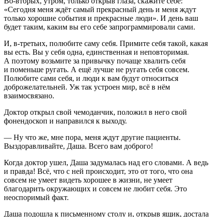
Во-вторых, утром, только открыв глаза, скажите себе:
«Сегодня меня ждёт самый прекрасный день и меня ждут
только хорошие события и прекрасные люди». И день ваш
будет таким, каким вы его себе запрограммировали сами.
И, в-третьих, полюбите саму себя. Примите себя такой, какая
вы есть. Вы у себя одна, единственная и неповторимая.
А поэтому возьмите за привычку почаще хвалить себя
и поменьше ругать. А ещё лучше не ругать себя совсем.
Полюбите сами себя, и люди к вам будут относиться
доброжелательней. Уж так устроен мир, всё в нём
взаимосвязано.
Доктор открыл свой чемоданчик, положил в него свой
фонендоскоп и направился к выходу.
— Ну что же, мне пора, меня ждут другие пациенты.
Выздоравливайте, Даша. Всего вам доброго!
Когда доктор ушел, Даша задумалась над его словами. А ведь
и правда! Всё, что с ней происходит, это от того, что она
совсем не умеет видеть хорошее в жизни, не умеет
благодарить окружающих и совсем не любит себя. Это
неоспоримый факт.
Даша подошла к письменному столу и, открыв ящик, достала