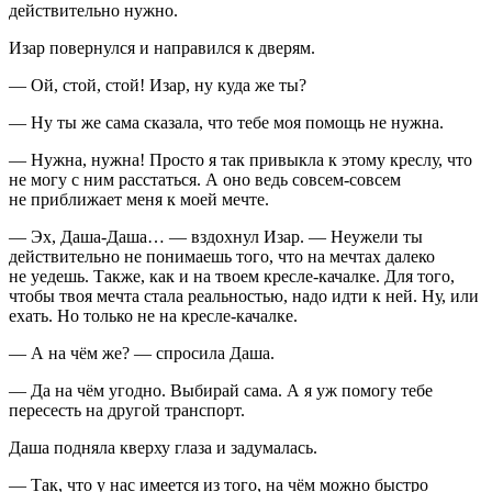
действительно нужно.
Изар повернулся и направился к дверям.
— Ой, стой, стой! Изар, ну куда же ты?
— Ну ты же сама сказала, что тебе моя помощь не нужна.
— Нужна, нужна! Просто я так привыкла к этому креслу, что
не могу с ним расстаться. А оно ведь совсем-совсем
не приближает меня к моей мечте.
— Эх, Даша-Даша… — вздохнул Изар. — Неужели ты
действительно не понимаешь того, что на мечтах далеко
не уедешь. Также, как и на твоем кресле-качалке. Для того,
чтобы твоя мечта стала реальностью, надо идти к ней. Ну, или
ехать. Но только не на кресле-качалке.
— А на чём же? — спросила Даша.
— Да на чём угодно. Выбирай сама. А я уж помогу тебе
пересесть на другой транспорт.
Даша подняла кверху глаза и задумалась.
— Так, что у нас имеется из того, на чём можно быстро