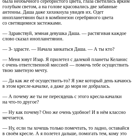
была необычного серебристого цвета, глаза светились ярким
голубым светом, а на голове красовались две забавные
антенны. Даша даже хихикнула увидев их. Одет
инопланетянин был в комбинезон серебряного цвета
со светящимися застежками.
— Здравствуй, земная девушка Даша. — растягивая каждое
слово сказал инопланетянин.
— З- здрасте. — Начала заикаться Даша. — А ты кто?
— Меня зовут Изар. Я прилетел с далекой планеты Келанис
с очень ответственной миссией — помочь тебе осуществить
твою заветную мечту.
— Да как же её осуществить-то? Я уже который день качаюсь
в этом кресле-качалке, а даже до моря не добралась.
— А почему же ты не пересядешь с этого кресла-качалки
на что-то другое?
— Ну как почему? Оно же очень удобное! И в нём классно
мечтается.
— Ну, если ты хочешь только помечтать, то ладно, оставайся
в своём кресле. А я полетел дальше, помогать тем, кому это