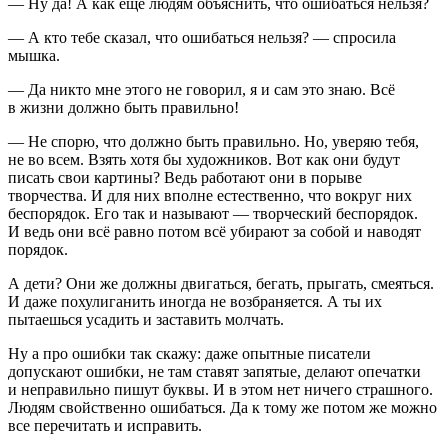
— Ну да! А как еще людям объяснить, что ошибаться нельзя?
— А кто тебе сказал, что ошибаться нельзя? — спросила
мышка.
— Да никто мне этого не говорил, я и сам это знаю. Всё
в жизни должно быть правильно!
— Не спорю, что должно быть правильно. Но, уверяю тебя,
не во всем. Взять хотя бы художников. Вот как они будут
писать свои картины? Ведь работают они в порыве
творчества. И для них вполне естественно, что вокруг них
беспорядок. Его так и называют — творческий беспорядок.
И ведь они всё равно потом всё убирают за собой и наводят
порядок.
А дети? Они же должны двигаться, бегать, прыгать, смеяться.
И даже похулиганить иногда не возбраняется. А ты их
пытаешься усадить и заставить молчать.
Ну а про ошибки так скажу: даже опытные писатели
допускают ошибки, не там ставят запятые, делают опечатки
и неправильно пишут буквы. И в этом нет ничего страшного.
Людям свойственно ошибаться. Да к тому же потом же можно
все перечитать и исправить.