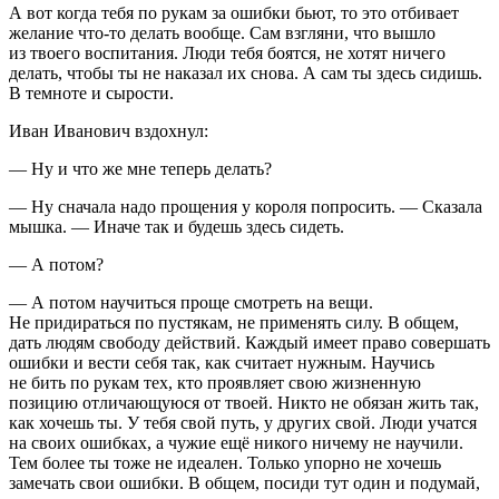
А вот когда тебя по рукам за ошибки бьют, то это отбивает
желание что-то делать вообще. Сам взгляни, что вышло
из твоего воспитания. Люди тебя боятся, не хотят ничего
делать, чтобы ты не наказал их снова. А сам ты здесь сидишь.
В темноте и сырости.
Иван Иванович вздохнул:
— Ну и что же мне теперь делать?
— Ну сначала надо прощения у короля попросить. — Сказала
мышка. — Иначе так и будешь здесь сидеть.
— А потом?
— А потом научиться проще смотреть на вещи.
Не придираться по пустякам, не применять силу. В общем,
дать людям свободу действий. Каждый имеет право совершать
ошибки и вести себя так, как считает нужным. Научись
не бить по рукам тех, кто проявляет свою жизненную
позицию отличающуюся от твоей. Никто не обязан жить так,
как хочешь ты. У тебя свой путь, у других свой. Люди учатся
на своих ошибках, а чужие ещё никого ничему не научили.
Тем более ты тоже не идеален. Только упорно не хочешь
замечать свои ошибки. В общем, посиди тут один и подумай,