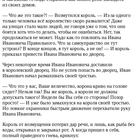
из своих домов.
— Что же это такое?! — Возмутился король. — Из-за одного
только человека всё королевство скоро развалится! Даже
на улицах стало мало людей, не говоря уже о том, что они
боятся хоть что-то делать, чтобы не ошибиться. Нет, так
продолжаться не может. Надо как-то повлиять на Ивана
Ивановича Правильного. Что за самоуправство он тут
устроил? В конце концов, я тут король, а не он! — И король
приказал привести Ивана Ивановича во дворец.
Через некоторое время Ивана Ивановича доставили
в королевский дворец. Но не успев попасть во дворец, Иван
Иванович начал размахивать своей тростью.
— Что это у вас, Ваше величество, корона криво на голове
сидит? Нельзя так! Вы же король, а короли не должны
допускать такого! Видели бы Вы себя со стороны! Позор
просто! — И уже было замахнулся на короля своей тростью.
Но ловкие охранники быстрым движение перехватили руку
Ивана Ивановича.
Король от возмущения потерял дар речи, и лишь, как рыба без
воды, открывал и закрывал рот. А когда пришел в себя,
полный праведного гнева, крикнул: