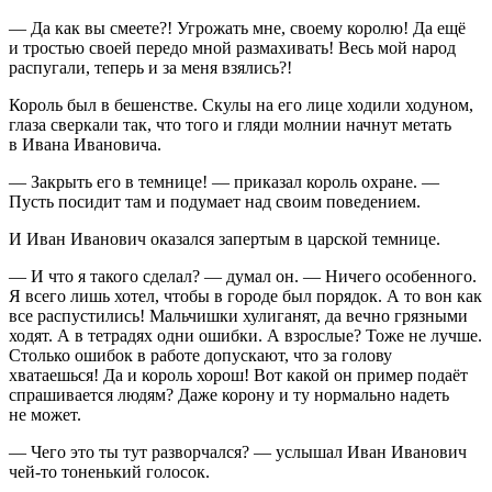
— Да как вы смеете?! Угрожать мне, своему королю! Да ещё
и тростью своей передо мной размахивать! Весь мой народ
распугали, теперь и за меня взялись?!
Король был в бешенстве. Скулы на его лице ходили ходуном,
глаза сверкали так, что того и гляди молнии начнут метать
в Ивана Ивановича.
— Закрыть его в темнице! — приказал король охране. —
Пусть посидит там и подумает над своим поведением.
И Иван Иванович оказался запертым в царской темнице.
— И что я такого сделал? — думал он. — Ничего особенного.
Я всего лишь хотел, чтобы в городе был порядок. А то вон как
все распустились! Мальчишки хулиганят, да вечно грязными
ходят. А в тетрадях одни ошибки. А взрослые? Тоже не лучше.
Столько ошибок в работе допускают, что за голову
хватаешься! Да и король хорош! Вот какой он пример подаёт
спрашивается людям? Даже корону и ту нормально надеть
не может.
— Чего это ты тут разворчался? — услышал Иван Иванович
чей-то тоненький голосок.