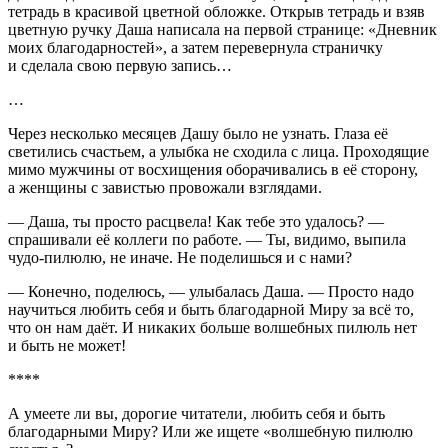
тетрадь в красивой цветной обложке. Открыв тетрадь и взяв
цветную ручку Даша написала на первой странице: «Дневник
моих благодарностей», а затем перевернула страничку
и сделала свою первую запись…
…
Через несколько месяцев Дашу было не узнать. Глаза её
светились счастьем, а улыбка не сходила с лица. Проходящие
мимо мужчины от восхищения оборачивались в её сторону,
а женщины с завистью провожали взглядами.
— Даша, ты просто расцвела! Как тебе это удалось? —
спрашивали её коллеги по работе. — Ты, видимо, выпила
чудо-пилюлю, не иначе. Не поделишься и с нами?
— Конечно, поделюсь, — улыбалась Даша. — Просто надо
научиться любить себя и быть благодарной Миру за всё то,
что он нам даёт. И никаких больше волшебных пилюль нет
и быть не может!
****
А умеете ли вы, дорогие читатели, любить себя и быть
благодарными Миру? Или же ищете «волшебную пилюлю