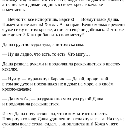
а ты целыми днями сидишь в своем кресле-качалке
и мечтаешь.
— Вечно ты всё испортишь, Барсик! — Возмутилась Даша. —
Помечтать не даешь! Хотя… А ты прав. Ведь сколько времени
я уже сижу в этом кресле, а ничего ещё не добилась. И что же
мне делать? Как приблизить свою мечту?
Даша грустно вздохнула, а потом сказала:
— Ну да ладно, что есть, то есть. Что могу…
Даша развела руками и продолжила раскачиваться в кресле-
качалке.
— Ну-ну, — мурлыкнул Барсик. — Давай, продолжай
в том же духе и поселишься не в доме на море, а в своём
кресле-качалке.
— Да ну тебя, — раздраженно махнула рукой Даша
и продолжила раскачиваться.
И тут Даша почувствовала, что в комнате кто-то есть.
Повернув голову, Даша удивленно распахнула глаза. На стуле,
стоящем возле стола, сидел… инопланетянин! Кожа у него