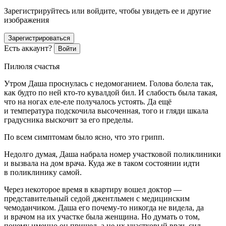
Зарегистрируйтесь или войдите, чтобы увидеть ее и другие
изображения
Зарегистрироваться
Есть аккаунт?
Войти
Пилюля счастья
Утром Даша проснулась с недомоганием. Голова болела так,
как будто по ней кто-то кувалдой бил. И слабость была такая,
что на ногах еле-еле получалось устоять. Да ещё
и температура подскочила высоченная, того и гляди шкала
градусника выскочит за его пределы.
По всем симптомам было ясно, что это грипп.
Недолго думая, Даша набрала номер участковой поликлиники
и вызвала на дом врача. Куда же в таком состоянии идти
в поликлинику самой.
Через некоторое время в квартиру вошел доктор —
представительный седой джентльмен с медицинским
чемоданчиком. Даша его почему-то никогда не видела, да
и врачом на их участке была женщина. Но думать о том,
почему именно он пришел, а не их участковый врач, сил