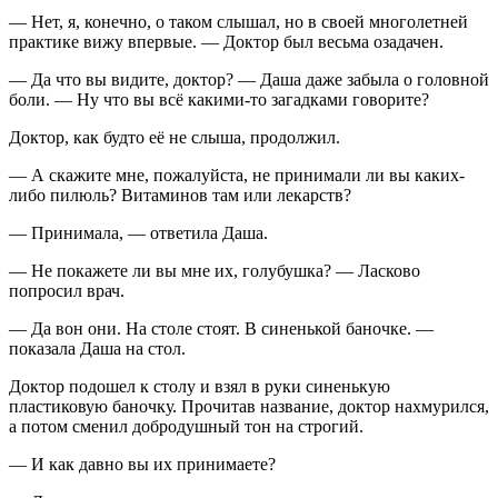
— Нет, я, конечно, о таком слышал, но в своей многолетней
практике вижу впервые. — Доктор был весьма озадачен.
— Да что вы видите, доктор? — Даша даже забыла о головной
боли. — Ну что вы всё какими-то загадками говорите?
Доктор, как будто её не слыша, продолжил.
— А скажите мне, пожалуйста, не принимали ли вы каких-
либо пилюль? Витаминов там или лекарств?
— Принимала, — ответила Даша.
— Не покажете ли вы мне их, голубушка? — Ласково
попросил врач.
— Да вон они. На столе стоят. В синенькой баночке. —
показала Даша на стол.
Доктор подошел к столу и взял в руки синенькую
пластиковую баночку. Прочитав название, доктор нахмурился,
а потом сменил добродушный тон на строгий.
— И как давно вы их принимаете?