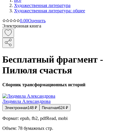
Все
Художественная литература
Художественная литература: общее
0.0
0
Оценить
Электронная книга
Бесплатный фрагмент -
Пилюля счастья
Сборник трансформационных историй
Людмила Александрова
Электронная
148
₽
Печатная
624
₽
Формат:
epub, fb2, pdfRead, mobi
Объем:
78
бумажных стр.