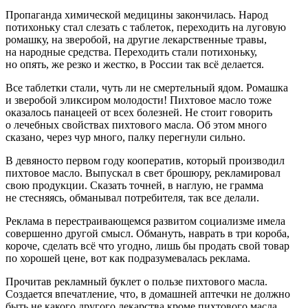
Пропаганда химической медицины закончилась. Народ
потихоньку стал слезать с
таблет
ок, переходить на луговую
ромашку, на зверобой, на другие лекарственные травы,
на народные средства. Переходить стали потихоньку,
но опять, же резко и жестко, в
Росси
и так всё делается.
Все
таблет
ки стали, чуть ли не смертельный ядом. Ромашка
и зверобой эликсиром молодости! Пихтовое масло тоже
оказалось панацеей от всех болезней. Не стоит говорить
о лечебных свойствах пихтового масла. Об этом много
сказано, через чур много, палку перегнули сильно.
В девяносто первом году кооператив, который производил
пихтовое масло. Выпускал в свет брошюру, рекламировал
свою продукции. Сказать точней, в наглую, не грамма
не стесняясь, обманывал потребителя, так все делали.
Реклама в перестраивающемся развитом социализме имела
совершенно другой смысл. Обмануть, наврать в три короба,
короче, сделать всё что угодно, лишь бы продать свой товар
по хорошей цене, вот как подразумевалась реклама.
Прочитав рекламный буклет о пользе пихтового масла.
Создается впечатление, что, в домашней аптечки не должно
быть не какого другого лекарства кроме пихтового масла.