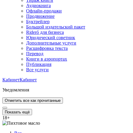
Тираж книги
Аудиокнига
Офлайн-продажи
Продвижение
Буктрейлер
Большой издательский пакет
Rideró для бизнеса
Юридический советник
Дополнительные услуги
Расшифровка текста
Перевод
Книги в аэропортах
Публикация
Все услуги
Кабинет
Кабинет
Уведомления
Отметить все как прочитанные
Показать ещё
18
+