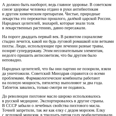
А должно быть наоборот, ведь главное здоровье. В советском
союзе здоровье человека отдано в руки антибиотикам
и другим химическим препаратам. Чистые, природные
лекарства это пережитки прошлого, далёкой царской
Росси
и.
Народных целителей, знахарей, которые знали толк
в лекарственных растениях, давно пересажали.
На пороге двадцать первый век. В развитом социализме
стыдно лечится, какой ни будь луговой ромашкой или ветками
пихты. Люди, использующие при лечении разные травы,
позорят супердержаву. Этим несознательным элементам,
недолго пришить антисоветизм, что бы другим было
неповадно.
Народных целителей, что бы они партию не позорили, взяли
да уничтожили. Советский Минздрав справится со всеми
проблемами. Фармакологические комбинаты работают
на полную мощность, пятилетку выполняют за два года.
Таблет
ок завались, только смотри не подавись.
До революции пихтовое масло широко использовалось
в русской медицине. Экспортировалось в другие страны.
В СССР забыли о лечебных свойства пихтового масла.
Точней запретили, так же как елку с дедом морозом. Елку
с дедушкой морозом, в тридцать пятом году реабилитировали.