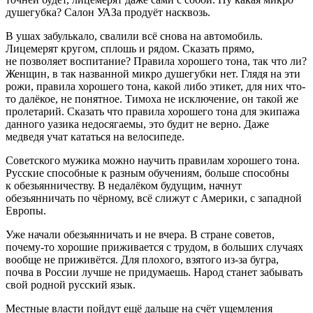
душегубка? Салон УАЗа продуёт насквозь.
В ушах забулькало, свалили всё снова на автомобиль.
Лицемерят кругом, сплошь и рядом. Сказать прямо,
не позволяет воспитание? Правила хорошего тона, так что ли?
Женщин, в так названной микро душегубки нет. Глядя на эти
рожи, правила хорошего тона, какой либо этикет, для них что-
то далёкое, не понятное. Тимоха не исключение, он такой же
пролетарий. Сказать что правила хорошего тона для экипажа
данного уазика недосягаемы, это будит не верно. Даже
медведя учат кататься на велосипеде.
Советского мужика можно научить правилам хорошего тона.
Русские способные к разным обучениям, больше способны
к обезьянничеству. В недалёком будущим, начнут
обезьянничать по чёрному, всё слижут с
Америк
и, с западной
Европы.
Уже начали обезьянничать и не вчера. В стране советов,
почему-то хорошие приживается с трудом, в больших случаях
вообще не приживётся. Для плохого, взятого из-за бугра,
почва в
Росси
и лучше не придумаешь. Народ станет забывать
свой родной русский язык.
Местные власти пойдут ещё дальше на счёт
ущемл
ения