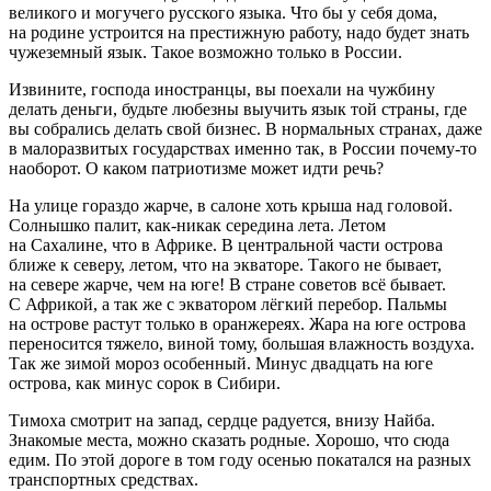
великого и могучего русского языка. Что бы у себя дома,
на родине устроится на престижную работу, надо будет знать
чужеземный язык. Такое возможно только в
Росси
и.
Извините, господа иностранцы, вы поехали на чужбину
делать деньги, будьте любезны выучить язык той страны, где
вы собрались делать свой бизнес. В нормальных странах, даже
в малоразвитых государствах именно так, в
Росси
и почему-то
наоборот. О каком патриотизме может идти речь?
На улице гораздо жарче, в салоне хоть крыша над головой.
Солнышко палит, как-никак середина лета. Летом
на Сахалине, что в Африке. В центральной части острова
ближе к северу, летом, что на экваторе. Такого не бывает,
на севере жарче, чем на юге! В стране советов всё бывает.
С Африкой, а так же с экватором лёгкий перебор. Пальмы
на острове растут только в оранжереях. Жара на юге острова
переносится тяжело, виной тому, большая влажность воздуха.
Так же зимой мороз особенный. Минус двадцать на юге
острова, как минус сорок в Сибири.
Тимоха смотрит на запад, сердце радуется, внизу Найба.
Знакомые места, можно сказать родные. Хорошо, что сюда
едим. По этой дороге в том году осенью покатался на разных
транспортных средствах.