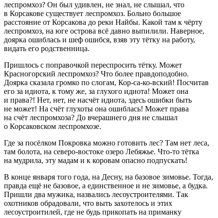
леспромхоз? Он был удивлен, не знал, не слышал, что
в Корсакове существует леспромхоз. Больно большое
расстояние от Корсакова до реки Найбы. Какой там к чёрту
леспромхоз, на юге острова всё давно выпилили. Наверное,
доярка ошиблась и шеф ошибся, взяв эту тётку на работу,
видать его родственница.
Пришлось с поправочкой переспросить тётку. Может
Красногорский леспромхоз? Что более правдоподобно.
Доярка сказала громко по слогам, Кор-са-ко-вский! Посчитав
его за идиота, к тому же, за глухого идиота! Может она
и права?! Нет, нет, не насчёт идиота, здесь ошибки быть
не может! На счёт глухоты она ошиблась! Может права
на счёт леспромхоза? До вчерашнего дня не слышал
о Корсаковском леспромхозе.
Где за посёлком Покровка можно готовить лес? Там нет леса,
там болота, на северо-востоке озеро Лебяжье. Что-то тётка
на мудрила, эту мадам и к коровам опасно подпускать!
В конце января того года, на Десну, на базовое зимовье. Тогда,
правда ещё не базовое, а единственное и не зимовье, а будка.
Пришли два мужика, назвались лесоустроителями. Так
охотников обрадовали, что выть захотелось и этих
лесоустроитилей, где не будь прикопать на приманку