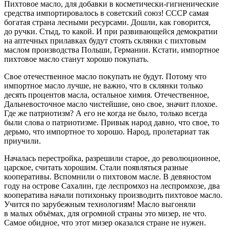
Пихтовое масло, для добавки в косметически-гигиенические
средства импортировалось в советский союз! СССР самая
богатая страна лесными ресурсами. Дошли, как говорится,
до ручки. Стыд, то какой. И при развивающейся демократии
на аптечных прилавках будут стоять склянки с пихтовым
маслом производства Польши, Германии. Кстати, импортное
пихтовое масло станут хорошо покупать.
Свое отечественное масло покупать не будут. Потому что
импортное масло лучше, не важно, что в склянки только
десять процентов масла, остальное химия. Отечественное,
Дальневосточное масло чистейшие, оно свое, значит плохое.
Где же патриотизм? А его не когда не было, только всегда
были слова о патриотизме. Привык народ давно, что свое, то
дерьмо, что импортное то хорошо. Народ, пролетариат так
приучили.
Началась перестройка, разрешили старое, до революционное,
царское, считать хорошим. Стали появляться разные
кооперативы. Вспомнили о пихтовом масле. В девяностом
году на острове Сахалин, где леспромхоз на леспромхозе, два
кооператива начали потихоньку производить пихтовое масло.
Учится по зарубежным технологиям! Масло выгоняли
в малых объёмах, для огромной страны это мизер, не что.
Самое обидное, что этот мизер оказался стране не нужен.