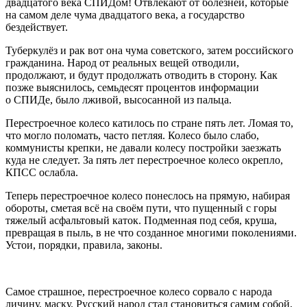
двадцатого века СПИДом! Отвлекают от болезней, которые
на самом деле чума двадцатого века, а государство
бездействует.
Туберкулёз и рак вот она чума советского, затем
росси
йского
гражданина. Народ от реальных вещей отводили,
продолжают, и будут продолжать отводить в сторону. Как
позже выяснилось, семьдесят процентов информации
о СПИДе, было лживой, высосанной из пальца.
Перестроечное колесо катилось по стране пять лет. Ломая то,
что могло поломать, часто петляя.
Колес
о было слабо,
коммунисты крепки, не давали колесу постройки заезжать
куда не следует. За пять лет перестроечное колесо окрепло,
КПСС ослабла.
Теперь перестроечное колесо понеслось на прямую, набирая
обороты, сметая всё на своём пути, что пущенный с горы
тяжелый асфальтовый каток. Подменная под себя, круша,
превращая в пыль, в не что созданное многими поколениями.
Устои, порядки, правила, законы.
Самое страшное, перестроечное колесо сорвало с народа
личину, маску. Русский народ стал становиться самим собой,