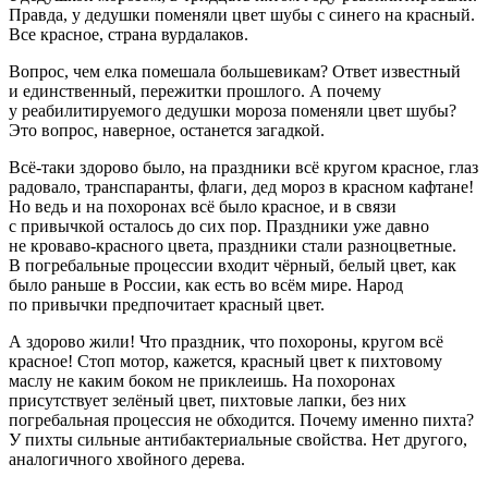
Правда, у дедушки поменяли цвет шубы с синего на красный.
Все красное, страна вурдалаков.
Вопрос, чем елка помешала большевикам? Ответ известный
и единственный, пережитки прошлого. А почему
у реабилитируемого дедушки мороза поменяли цвет шубы?
Это вопрос, наверное, останется загадкой.
Всё-таки здорово было, на праздники всё кругом красное, глаз
радовало, транспаранты, флаги, дед мороз в красном кафтане!
Но ведь и на похоронах всё было красное, и в связи
с привычкой осталось до сих пор. Праздники уже давно
не кроваво-красного цвета, праздники стали разноцветные.
В погребальные процессии входит чёрный, белый цвет, как
было раньше в
Росси
и, как есть во всём мире. Народ
по привычки предпочитает красный цвет.
А здорово жили! Что праздник, что похороны, кругом всё
красное! Стоп мотор, кажется, красный цвет к пихтовому
маслу не каким боком не приклеишь. На похоронах
присутствует зелёный цвет, пихтовые лапки, без них
погребальная процессия не обходится. Почему именно пихта?
У пихты сильные антибактериальные свойства. Нет другого,
аналогичного хвойного дерева.