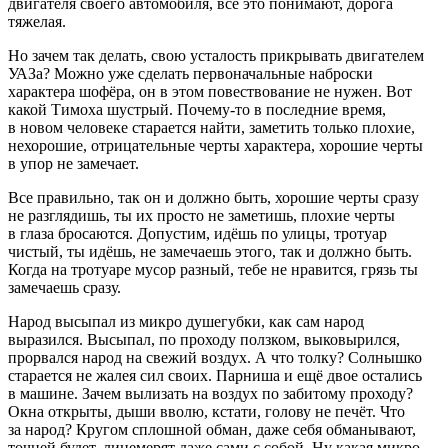
двигателя своего автомобиля, все это понимают, дорога
тяжелая.
Но зачем так делать, свою усталость прикрывать двигателем
УАЗа? Можно уже сделать первоначальные наброски
характера шофёра, он в этом повествование не нужен. Вот
какой Тимоха шустрый. Почему-то в последние время,
в новом человеке старается найти, заметить только плохие,
нехорошие, отрицательные черты характера, хорошие черты
в упор не замечает.
Все правильно, так он и должно быть, хорошие черты сразу
не разглядишь, ты их просто не заметишь, плохие черты
в глаза бросаются. Допустим, идёшь по улицы, тротуар
чистый, ты идёшь, не замечаешь этого, так и должно быть.
Когда на тротуаре мусор разный, тебе не нравится, грязь ты
замечаешь сразу.
Народ высыпал из микро душегубки, как сам народ
выразился. Высыпал, по проходу ползком, выковырился,
прорвался народ на свежий воздух. А что толку? Солнышко
старается не жалея сил своих. Парниша и ещё двое остались
в машине. Зачем вылизать на воздух по забитому проходу?
Окна открыты, дыши вволю, кстати, голову не печёт. Что
за народ? Кругом сплошной обман, даже себя обманывают,
точней будет, лицемерят даже сами с собой. Ну какая микро