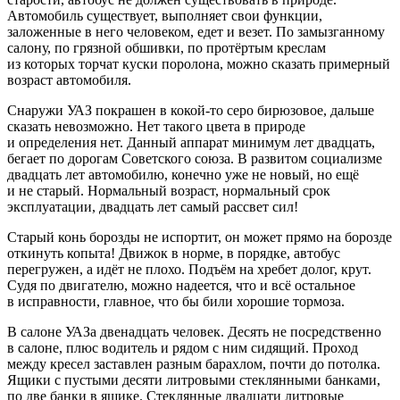
Автомобиль существует, выполняет свои функции,
заложенные в него человеком, едет и везет. По замызганному
салону, по грязной обшивки, по протёртым креслам
из которых торчат куски поролона, можно сказать примерный
возраст автомобиля.
Снаружи УАЗ покрашен в кокой-то серо бирюзовое, дальше
сказать невозможно. Нет такого цвета в природе
и определения нет. Данный аппарат минимум лет двадцать,
бегает по дорогам Советского союза. В развитом социализме
двадцать лет автомобилю, конечно уже не новый, но ещё
и не старый. Нормальный возраст, нормальный срок
эксплуатации, двадцать лет самый рассвет сил!
Старый конь борозды не испортит, он может прямо на борозде
откинуть копыта! Движок в норме, в порядке, автобус
перегружен, а идёт не плохо. Подъём на хребет долог, крут.
Судя по двигателю, можно надеется, что и всё остальное
в исправности, главное, что бы били хорошие тормоза.
В салоне УАЗа двенадцать человек. Десять не посредственно
в салоне, плюс водитель и рядом с ним сидящий. Проход
между кресел заставлен разным барахлом, почти до потолка.
Ящики с пустыми десяти литровыми стеклянными банками,
по две банки в ящике. Стеклянные двадцати литровые