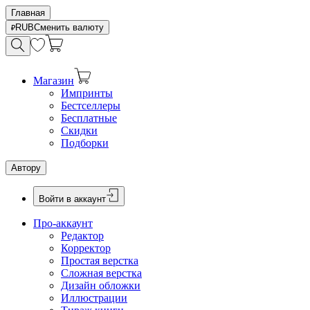
Главная
RUB
Сменить валюту
Магазин
Импринты
Бестселлеры
Бесплатные
Скидки
Подборки
Автору
Войти в аккаунт
Про-аккаунт
Редактор
Корректор
Простая верстка
Сложная верстка
Дизайн обложки
Иллюстрации