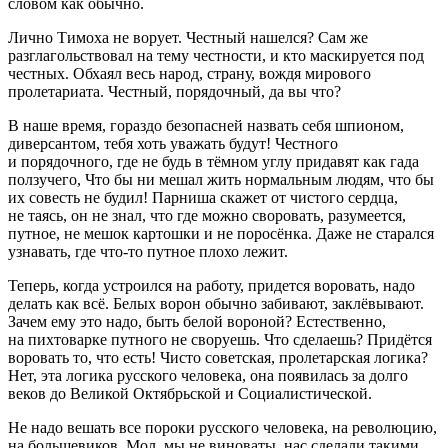
словом как обычно.
Лично Тимоха не ворует. Честный нашелся? Сам же
разглагольствовал на тему честности, и кто маскируется под
честных. Обхаял весь народ, страну, вождя мирового
пролетариата. Честный, порядочный, да вы что?
В наше время, гораздо безопасней назвать себя шпионом,
диверсантом, тебя хоть уважать будут! Честного
и порядочного, где не будь в тёмном углу придавят как гада
ползучего, Что бы ни мешал жить нормальным людям, что бы
их совесть не будил! Парниша скажет от чистого сердца,
не таясь, он не знал, что где можно своровать, разумеется,
путное, не мешок картошки и не поросёнка. Даже не старался
узнавать, где что-то путное плохо лежит.
Теперь, когда устроился на работу, придется воровать, надо
делать как всё. Белых ворон обычно забивают, заклёвывают.
Зачем ему это надо, быть белой вороной? Естественно,
на пихтоварке путного не своруешь. Что сделаешь? Придётся
воровать то, что есть! Чисто советская, пролетарская логика?
Нет, эта логика русского человека, она появилась за долго
веков до Великой Октябрьской и Социалистической.
Не надо вешать все пороки русского человека, на революцию,
на большевиков. Мол, мы не виноваты, нас сделали такими.