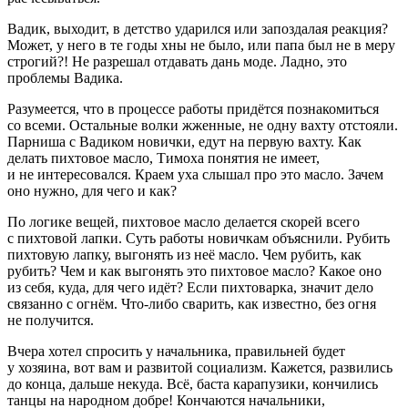
Вадик, выходит, в детство ударился или запоздалая реакция?
Может, у него в те годы хны не было, или папа был не в меру
строгий?! Не разрешал отдавать дань моде. Ладно, это
проблемы Вадика.
Разумеется, что в процессе работы придётся познакомиться
со всеми. Остальные волки жженные, не одну вахту отстояли.
Парниша с Вадиком новички, едут на первую вахту. Как
делать пихтовое масло, Тимоха понятия не имеет,
и не интересовался. Краем уха слышал про это масло. Зачем
оно нужно, для чего и как?
По логике вещей, пихтовое масло делается скорей всего
с пихтовой лапки. Суть работы новичкам объяснили. Рубить
пихтовую лапку, выгонять из неё масло. Чем рубить, как
рубить? Чем и как выгонять это пихтовое масло? Какое оно
из себя, куда, для чего идёт? Если пихтоварка, значит дело
связанно с огнём. Что-либо сварить, как известно, без огня
не получится.
Вчера хотел спросить у начальника, правильней будет
у хозяина, вот вам и развитой социализм. Кажется, развились
до конца, дальше некуда. Всё, баста карапузики, кончились
танцы на народном добре! Кончаются начальники,