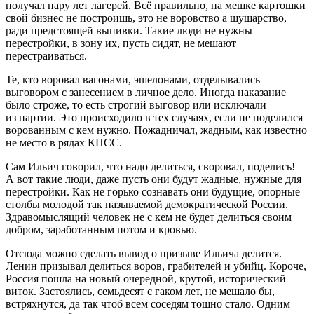
получал пару лет лагерей. Всё правильно, на мешке картошки
свой бизнес не построишь, это не воровство а шушарство,
ради предстоящей выпивки. Такие люди не нужны
перестройки, в зону их, пусть сидят, не мешают
перестраиваться.
Те, кто воровал вагонами, эшелонами, отделывались
выговором с занесением в личное дело. Иногда наказание
было строже, то есть строгий выговор или исключали
из партии. Это происходило в тех случаях, если не поделился
ворованным с кем нужно. Пожадничал, жадным, как известно
не место в рядах КПСС.
Сам Ильич говорил, что надо делиться, своровал, поделись!
А вот такие люди, даже пусть они будут жадные, нужные для
перестройки. Как не горько сознавать они будущие, опорные
столбы молодой так называемой демократической
Росси
и.
Здравомыслящий человек не с кем не будет делиться своим
добром, заработанным потом и кровью.
Отсюда можно сделать вывод о призыве Ильича делится.
Ленин призывал делиться воров, грабителей и убийц. Короче,
Росси
я пошла на новый очередной, крутой, исторический
виток. Застоялись, семьдесят с гаком лет, не мешало бы,
встряхнутся, да так чтоб всем соседям тошно стало. Одним