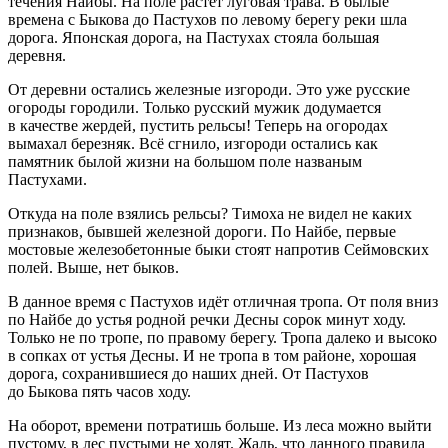
течения Найбы. На поле растёт луговая трава. В былые
времена с Быкова до Пастухов по левому берегу реки шла
дорога. Японская дорога, на Пастухах стояла большая
деревня.
От деревни остались железные изгороди. Это уже русские
огороды городили. Только русский мужик додумается
в качестве жердей, пустить рельсы! Теперь на огородах
вымахал березняк. Всё сгнило, изгороди остались как
памятник былой жизни на большом поле названым
Пастухами.
Откуда на поле взялись рельсы? Тимоха не видел не каких
признаков, бывшей железной дороги. По Найбе, первые
мостовые железобетонные быки стоят напротив Сеймовских
полей. Выше, нет быков.
В данное время с Пастухов идёт отличная тропа. От поля вниз
по Найбе до устья родной речки Десны сорок минут ходу.
Только не по тропе, по правому берегу. Тропа далеко и высоко
в сопках от устья Десны. И не тропа в том районе, хорошая
дорога, сохранившиеся до наших дней. От Пастухов
до Быкова пять часов ходу.
На оборот, времени потратишь больше. Из леса можно выйти
пустому, в лес пустыми не ходят. Жаль, что данного правила