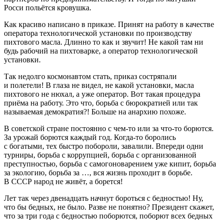
Росси
польётся кровушка.
Как красиво написано в приказе. Принят на работу в качестве
оператора технологической установки по производству
пихтового масла. Длинно то как и звучит! Не какой там ни
будь рабочий на пихтоварке, а оператор технологической
установки.
Так недолго космонавтом стать, приказ состряпали
и полетели! В глаза не видел, не какой установки, масла
пихтового не нюхал, а уже оператор. Вот такая процедура
приёма на работу. Это что, борьба с бюрократией или так
называемая демократия?! Больше на анархию похоже.
В советской стране постоянно с чем-то или за что-то борются.
За урожай борются каждый год. Когда-то боролись
с богатыми, тех быстро побороли, завалили. Впереди одни
турниры, борьба с коррупцией, борьба с организованной
преступностью, борьба с самогоноварением уже кипит, борьба
за экологию, борьба за …, вся жизнь проходит в борьбе.
В СССР народ не живёт, а борется!
Лет так через двенадцать начнут бороться с бедностью! Ну,
что бы бедных, не было. Разве не понятно?
Президент
скажет,
что за три года с бедностью поборются, поборют всех бедных