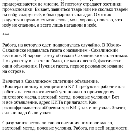
придерживаются не многие. И поэтому страдают охотники
промысловики. Бывает, заявиться тварь или не сколько тварей
на избу, сожрут всё, в благодарность нагадят. Охотник
радуется в прямом смысле слова, мол, хорошо, повезло, что
избу не спалили, а всего лишь нагадили в избе.
***
Работа, на которую едет, подвернулась случайно. В Южно-
Сахалинске издавалась газета с названием «Сахалинский
вестник». В народе газету обозвали Сахалинским сплетником.
По существу в газете не было, не каких вестей, фактически
одни объявления. Нужная газета, первое рекламное издание
на острове.
Вычитал в Сахалинском сплетнике объявление.
«Кооперативному предприятию КИТ требуются рабочие для
работы на технологической установки по производству
пихтового масла, вахтовый метод, полевые условия.» Вот
и всё объявление, адрес КИТа прилагался. Как
расшифровывается аббревиатура КИТ, так и не узнал. Значит,
сильно надо было узнать.
Сразу заинтересовали словосочетания пихтовое масло,
вахтовый метод, полевые условия. Работа, по всей видимости,