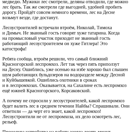
медведю. Мужики лес смотрели, деляны отводили, где можно
лес брать. Так же смотрели где выгодней, удобней пробить
дорогу. Пройдёт совсем немного времени, лес на Десне
возьмут везде, где достанут.
Лесоустроитилей встречали втроём, Николай, Тимоха
и Димыч. Не званный гость говорят хуже татарина. Когда
на промысловый участок приходит не званный гость
работающий лесоустроителем он хуже
Гитлер
а! Это
катострофа!
Ребята сообща, втроём решили, что самый ближний
Красногорский леспромхоз. Лет так через пять приползут
на Десну. Ошиблись, уже осенью на избе хорошо был слышен
шум работающих бульдозеров на водоразделе между Десной
и Куйбышевкой. Ошиблись охотники в сроках
и в леспромхозах. Оказывается, на Сахалине есть леспромхоз
ещё южней Красногорского, Корсаковский.
А почему не спросили у лесоустроителей, какой леспромхоз
будет валить лес в среднем течении Найбы? Спрашивали. Они
ответили — да черт его знает, какой леспромхоз!
Лесоустроитили не от леспромхоза, их дело осмотреть лес,
рельеф.
Процедура устройства на работу заняла десять минут.