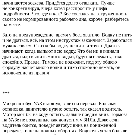
начинаются хозяева. Придётся долго отвыкать. Лучше
не конкретизируя, вчера хотел расспросить у шефа
подробности. Что, где и как? Бос сослался на загруженность
своего не нормированного рабочего дня, короче, разберётесь
на месте.
Зато на предупреждение, время у боса хватило. Водку не пить
и не драться, всё, на этом инструктаж закончился. Заработался
мужик совсем. Сказал бы водку не пить и точка. Драться
начинают, когда выпьют всю водку. Что бы ни начинали
драться, надо выпить много водки, будут все лежать, тихо
спокойно. Правда, Тимоха не подходит, под эту общею
формулу насчёт много водки и тихо спокойно лежать, он
исключение из правил!
***
Микроавтобус УАЗ вытянул, залез на перевал. Большая
остановка, двигателю нужно остыть, так сказал водитель.
Мотор мог бы на ходу остыть, дальше поедим вниз. Тормоза
на УАЗе не воздушные как допустим у ЗИЛа. Даже если
водитель боится, поведёт автобус вниз на пониженной
передаче, то не на полных оборотах. Водитель устал больше