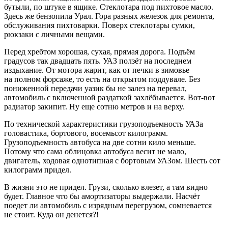
бутыли, по штуке в ящике. Стеклотара под пихтовое масло.
Здесь же бензопила Урал. Гора разных железок для ремонта,
обслуживания пихтоварки. Поверх стеклотары сумки,
рюкзаки с личными вещами.
Перед хребтом хорошая, сухая, прямая дорога. Подъём
градусов так двадцать пять. УАЗ ползёт на последнем
издыхание. От мотора жарит, как от печки в зимовье
на полном форсаже, то есть на открытом поддувале. Без
пониженной передачи уазик бы не залез на перевал,
автомобиль с включенной раздаткой захлёбывается. Вот-вот
радиатор закипит. Ну еще сотню метров и на верху.
По технической характеристики грузоподъемность УАЗа
головастика, бортового, восемьсот килограмм.
Грузоподъемность автобуса на две сотни кило меньше.
Потому что сама облицовка автобуса весит не мало,
двигатель, ходовая однотипная с бортовым УАЗом. Шесть сот
килограмм придел.
В жизни это не придел. Грузи, сколько влезет, а там видно
будет. Главное что бы амортизаторы выдержали. Насчёт
поедет ли автомобиль с изрядным перегрузом, сомневается
не стоит. Куда он денется?!