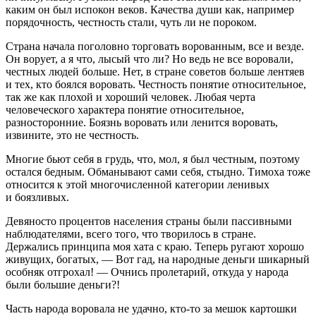
каким он был испокон веков. Качества души как, например
порядочность, честность стали, чуть ли не пороком.
Страна начала поголовно торговать ворованным, все и везде.
Он ворует, а я что, лысый что ли? Но ведь не все воровали,
честных людей больше. Нет, в стране советов больше лентяев
и тех, кто боялся воровать. Честность понятие относительное,
так же как плохой и хороший человек. Любая черта
человеческого характера понятие относительное,
разносторонние. Боязнь воровать или ленится воровать,
извините, это не честность.
Многие бьют себя в грудь, что, мол, я был честным, поэтому
остался бедным. Обманывают сами себя, стыдно. Тимоха тоже
относится к этой многочисленной категории ленивых
и боязливых.
Девяносто процентов населения страны были пассивными
наблюдателями, всего того, что творилось в стране.
Держались принципа моя хата с краю. Теперь ругают хорошо
живущих, богатых, — Вот гад, на народные деньги шикарный
особняк отгрохал! — Очнись пролетарий, откуда у народа
были большие деньги?!
Часть народа воровала не удачно, кто-то за мешок картошки