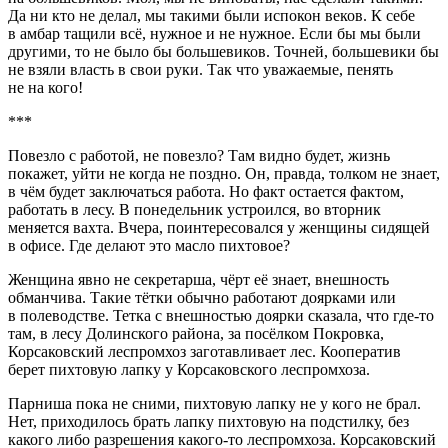
Да ни кто не делал, мы такими были испокон веков. К себе
в амбар тащили всё, нужное и не нужное. Если бы мы были
другими, то не было бы большевиков. Точней, большевики бы
не взяли власть в свои руки. Так что уважаемые, пенять
не на кого!
***
Повезло с работой, не повезло? Там видно будет, жизнь
покажет, уйти не когда не поздно. Он, правда, толком не знает,
в чём будет заключаться работа. Но факт остается фактом,
работать в лесу. В понедельник устроился, во вторник
меняется вахта. Вчера, поинтересовался у женщины сидящей
в офисе. Где делают это масло пихтовое?
Женщина явно не секретарша, чёрт её знает, внешность
обманчива. Такие тётки обычно работают доярками или
в полеводстве. Тетка с внешностью доярки сказала, что где-то
там, в лесу Долинского района, за посёлком Покровка,
Корсаковский леспромхоз заготавливает лес. Кооператив
берет пихтовую лапку у Корсаковского леспромхоза.
Парниша пока не сними, пихтовую лапку не у кого не брал.
Нет, приходилось брать лапку пихтовую на подстилку, без
какого либо разрешения какого-то леспромхоза. Корсаковский