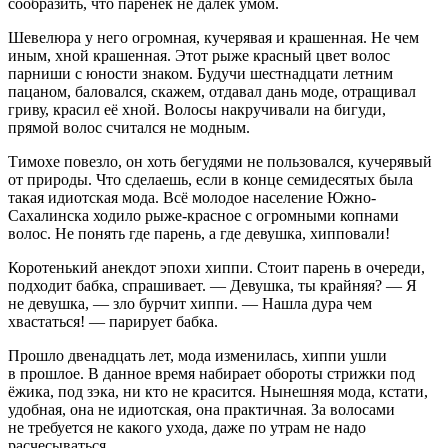
сообразить, что паренёк не далёк умом.
Шевелюра у него огромная, кучерявая и крашенная. Не чем
иным, хной крашенная. Этот рыже красный цвет волос
парниши с юности знаком. Будучи шестнадцати летним
пацаном, баловался, скажем, отдавал дань моде, отращивал
гриву, красил её хной. Волосы накручивали на бигуди,
прямой волос считался не модным.
Тимохе повезло, он хоть бегудями не пользовался, кучерявый
от природы. Что сделаешь, если в конце семидесятых была
такая идиотская мода. Всё молодое население Южно-
Сахалинска ходило рыже-красное с огромными копнами
волос. Не понять где парень, а где девушка, хипповали!
Коротенький анекдот эпохи хиппи. Стоит парень в очереди,
подходит бабка, спрашивает. — Девушка, ты крайняя? — Я
не девушка, — зло бурчит хиппи. — Нашла дура чем
хвастаться! — парирует бабка.
Прошло двенадцать лет, мода изменилась, хиппи ушли
в прошлое. В данное время набирает обороты стрижки под
ёжика, под зэка, ни кто не красится. Нынешняя мода, кстати,
удобная, она не идиотская, она практичная. За волосами
не требуется не какого ухода, даже по утрам не надо
расчесываться.