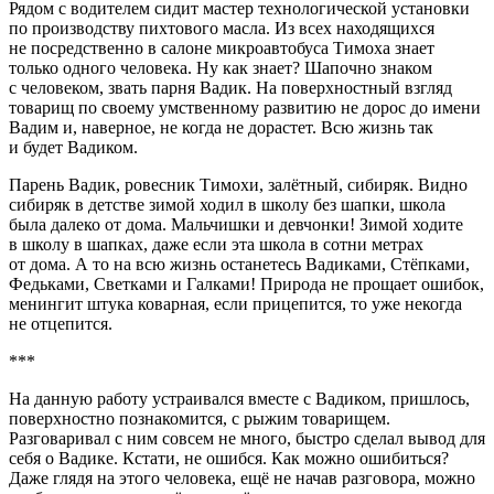
Рядом с водителем сидит мастер технологической установки
по производству пихтового масла. Из всех находящихся
не посредственно в салоне микроавтобуса Тимоха знает
только одного человека. Ну как знает? Шапочно знаком
с человеком, звать парня Вадик. На поверхностный взгляд
товарищ по своему умственному развитию не дорос до имени
Вадим и, наверное, не когда не дорастет. Всю жизнь так
и будет Вадиком.
Парень Вадик, ровесник Тимохи, залётный, сибиряк. Видно
сибиряк в детстве зимой ходил в школу без шапки, школа
была далеко от дома. Мальчишки и девчонки! Зимой ходите
в школу в шапках, даже если эта школа в сотни метрах
от дома. А то на всю жизнь останетесь Вадиками, Стёпками,
Федьками, Светками и Галками! Природа не прощает ошибок,
менингит штука коварная, если прицепится, то уже некогда
не отцепится.
***
На данную работу устраивался вместе с Вадиком, пришлось,
поверхностно познакомится, с рыжим товарищем.
Разговаривал с ним совсем не много, быстро сделал вывод для
себя о Вадике. Кстати, не ошибся. Как можно ошибиться?
Даже глядя на этого человека, ещё не начав разговора, можно