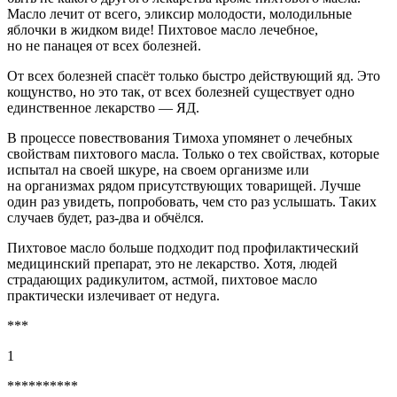
Масло лечит от всего, эликсир молодости, молодильные
яблочки в жидком виде! Пихтовое масло лечебное,
но не панацея от всех болезней.
От всех болезней спасёт только быстро действующий яд. Это
кощунство, но это так, от всех болезней существует одно
единственное лекарство — ЯД.
В процессе повествования Тимоха упомянет о лечебных
свойствам пихтового масла. Только о тех свойствах, которые
испытал на своей шкуре, на своем организме или
на организмах рядом присутствующих товарищей. Лучше
один раз увидеть, попробовать, чем сто раз услышать. Таких
случаев будет, раз-два и обчёлся.
Пихтовое масло больше подходит под профилактический
медицинский препарат, это не лекарство. Хотя, людей
страдающих радикулитом, астмой, пихтовое масло
практически излечивает от недуга.
***
1
**********