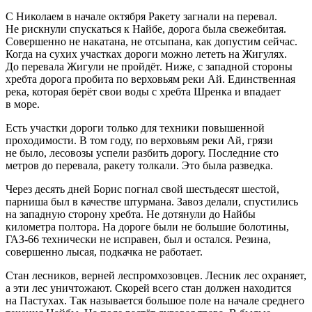
С Николаем в начале октября Ракету загнали на перевал.
Не рискнули спускаться к Найбе, дорога была свежебитая.
Совершенно не накатана, не отсыпана, как допустим сейчас.
Когда на сухих участках дороги можно лететь на Жигулях.
До перевала Жигули не пройдёт. Ниже, с западной стороны
хребта дорога пробита по верховьям реки Ай. Единственная
река, которая берёт свои воды с хребта Шренка и впадает
в море.
Есть участки дороги только для техники повышенной
проходимости. В том году, по верховьям реки Ай, грязи
не было, лесовозы успели разбить дорогу. Последние сто
метров до перевала, ракету толкали. Это была разведка.
Через десять дней Борис погнал свой шестьдесят шестой,
парниша был в качестве штурмана. Завоз делали, спустились
на западную сторону хребта. Не дотянули до Найбы
километра полтора. На дороге были не большие болотины,
ГАЗ-66 технически не исправен, был и остался. Резина,
совершенно лысая, подкачка не работает.
Стан лесников, верней леспромхозовцев. Лесник лес охраняет,
а эти лес уничтожают. Скорей всего стан должен находится
на Пастухах. Так называется большое поле на начале среднего