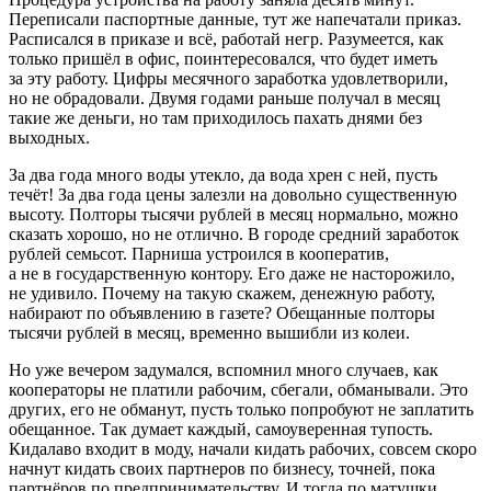
Переписали паспортные данные, тут же напечатали приказ.
Расписался в приказе и всё, работай негр. Разумеется, как
только пришёл в офис, поинтересовался, что будет иметь
за эту работу. Цифры месячного заработка удовлетворили,
но не обрадовали. Двумя годами раньше получал в месяц
такие же деньги, но там приходилось пахать днями без
выходных.
За два года много воды утекло, да вода хрен с ней, пусть
течёт! За два года цены залезли на довольно существенную
высоту. Полторы тысячи рублей в месяц нормально, можно
сказать хорошо, но не отлично. В городе средний заработок
рублей семьсот. Парниша устроился в кооператив,
а не в государственную контору. Его даже не насторожило,
не удивило. Почему на такую скажем, денежную работу,
набирают по объявлению в газете? Обещанные полторы
тысячи рублей в месяц, временно вышибли из колеи.
Но уже вечером задумался, вспомнил много случаев, как
кооператоры не платили рабочим, сбегали, обманывали. Это
других, его не обманут, пусть только попробуют не заплатить
обещанное. Так думает каждый, самоуверенная тупость.
Кидалаво входит в моду, начали кидать рабочих, совсем скоро
начнут кидать своих партнеров по бизнесу, точней, пока
партнёров по предпринимательству. И тогда по матушки