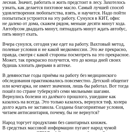
лесная. Значит, работать и жить предстоит в лесу. Захотелось
узнать, как делается пихтовое масло. Самый лучшей способ
удовлетворения любопытства, взять, и научится. Надо пойти
попытаться устроится на эту работу. Сунулся в КИТ, офис
не далеко от дома, скажем рядом, меньше десяти минут хода.
Автобусом двадцать минут, пятнадцать минут ждать автобус,
пять минут ехать.
Вчера сунулся, сегодня уже едет на работу. Вахтовый метод,
полевые условия и не какой медкомиссии. Это же прекрасно,
правда, смотря с какой стороны посмотреть на это прекрасное.
Может, так прекрасно получится, что до конца дней своих
будишь хлопать дверьми в аптеке.
В девяностые годы приёмы на работу без медицинского
обследования практиковались повсеместно. Детский общепит
или кочегарка, не имеет значения, лишь бы работал. Вот тогда
пошёл по стране туберкулёз семи мильными шагами.
Вернулись болезни из далёкого прошлого, ушедшие как
казалось на всегда. Это только казалось, вернулся тиф, холера
долго ждать не заставила. Созданы благоприятные условия,
читаем антисанитария, почему, бы не вернутся?
Народ торгует продуктами без санитарных книжек.
В средствах массовой информации пугают народ чумой