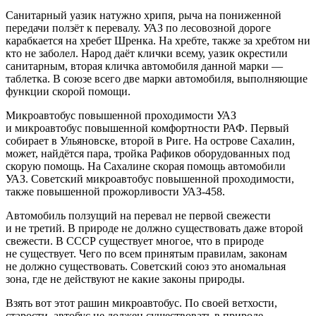
Санитарный уазик натужно хрипя, рыча на пониженной
передачи ползёт к перевалу. УАЗ по лесовозной дороге
карабкается на хребет Шренка. На хребте, также за хребтом ни
кто не заболел. Народ даёт клички всему, уазик окрестили
санитарным, вторая кличка автомобиля данной марки —
таблет
ка. В союзе всего две марки автомобиля, выполняющие
функции скорой помощи.
Микроавтобус повышенной проходимости УАЗ
и микроавтобус повышенной комфортности РАФ. Первый
собирает в Ульяновске, второй в Риге. На острове Сахалин,
может, найдётся пара, тройка Рафиков оборудованных под
скорую помощь. На Сахалине скорая помощь автомобили
УАЗ. Советский микроавтобус повышенной проходимости,
также повышенной прожорливости УАЗ-458.
Автомобиль ползущий на перевал не первой свежести
и не третий. В природе не должно существовать даже второй
свежести. В СССР существует многое, что в природе
не существует. Чего по всем принятым правилам, законам
не должно существовать. Советский союз это аномальная
зона, где не действуют не какие законы природы.
Взять вот этот рашин микроавтобус. По своей ветхости,
старости, автобус не должен существовать в природе.