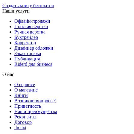
Создать книгу бесплатно
Наши услуги
Офлайн-продажи
Простая верстка
Ручная верстка
Буктрейлер
Корректор
Дизайнер обложки
Заказ тиража
Публикация
Rideró для бизнеса
О нас
О сервисе
О магазине
Книги
Возникли вопросы?
Приватность
Наши преимущества
Реквизиты
Договор
llm.txt