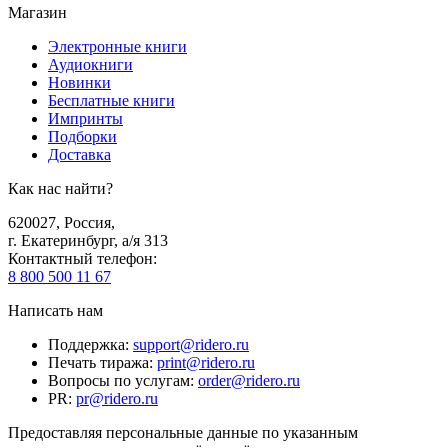
Магазин
Электронные книги
Аудиокниги
Новинки
Бесплатные книги
Импринты
Подборки
Доставка
Как нас найти?
620027
,
Россия
,
г. Екатеринбург, а/я 313
Контактный телефон
:
8 800 500 11 67
Написать нам
Поддержка
:
support@ridero.ru
Печать тиража
:
print@ridero.ru
Вопросы по услугам
:
order@ridero.ru
PR
:
pr@ridero.ru
Предоставляя персональные данные по указанным