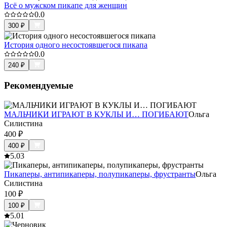
Всё о мужском пикапе для женщин
0.0
300
₽
История одного несостоявшегося пикапа
0.0
240
₽
Рекомендуемые
МАЛЬЧИКИ ИГРАЮТ В КУКЛЫ И… ПОГИБАЮТ
Ольга
Силистина
400
₽
400
₽
5.0
3
Пикаперы, антипикаперы, полупикаперы, фрустранты
Ольга
Силистина
100
₽
100
₽
5.0
1