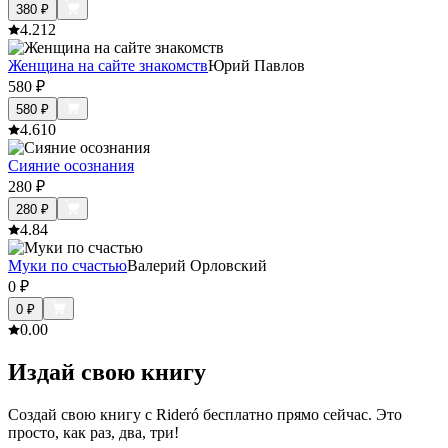
380
₽
4.2
12
Женщина на сайте знакомств
Юрий Павлов
580
₽
580
₽
4.6
10
Сияние осознания
280
₽
280
₽
4.8
4
Муки по счастью
Валерий Орловский
0
₽
0
₽
0.0
0
Издай свою книгу
Создай свою книгу с Rideró бесплатно прямо сейчас. Это
просто, как раз, два, три!