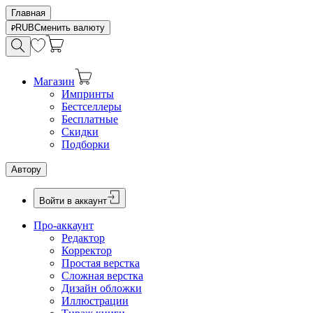
Главная
RUB
Сменить валюту
Магазин
Импринты
Бестселлеры
Бесплатные
Скидки
Подборки
Автору
Войти в аккаунт
Про-аккаунт
Редактор
Корректор
Простая верстка
Сложная верстка
Дизайн обложки
Иллюстрации