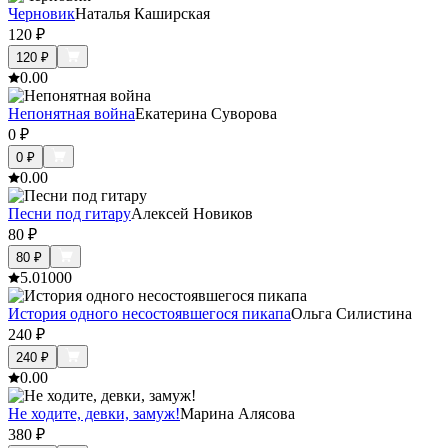
Черновик
Наталья Каширская
120
₽
120
₽
0.0
0
Непонятная война
Екатерина Суворова
0
₽
0
₽
0.0
0
Песни под гитару
Алексей Новиков
80
₽
80
₽
5.0
1000
История одного несостоявшегося пикапа
Ольга Силистина
240
₽
240
₽
0.0
0
Не ходите, девки, замуж!
Марина Алясова
380
₽