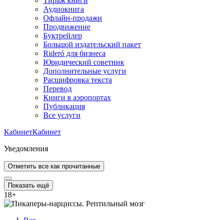
Тираж книги
Аудиокнига
Офлайн-продажи
Продвижение
Буктрейлер
Большой издательский пакет
Rideró для бизнеса
Юридический советник
Дополнительные услуги
Расшифровка текста
Перевод
Книги в аэропортах
Публикация
Все услуги
Кабинет
Кабинет
Уведомления
Отметить все как прочитанные
Показать ещё
18
+