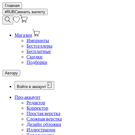
Главная
RUB
Сменить валюту
Магазин
Импринты
Бестселлеры
Бесплатные
Скидки
Подборки
Автору
Войти в аккаунт
Про-аккаунт
Редактор
Корректор
Простая верстка
Сложная верстка
Дизайн обложки
Иллюстрации