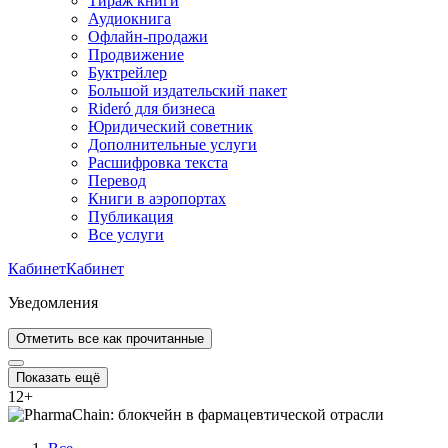
Тираж книги
Аудиокнига
Офлайн-продажи
Продвижение
Буктрейлер
Большой издательский пакет
Rideró для бизнеса
Юридический советник
Дополнительные услуги
Расшифровка текста
Перевод
Книги в аэропортах
Публикация
Все услуги
Кабинет
Кабинет
Уведомления
Отметить все как прочитанные
Показать ещё
12
+