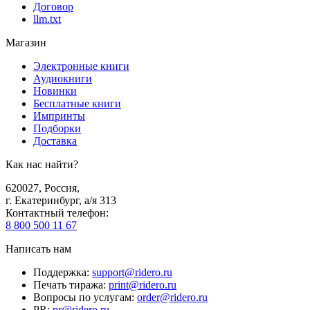
Договор
llm.txt
Магазин
Электронные книги
Аудиокниги
Новинки
Бесплатные книги
Импринты
Подборки
Доставка
Как нас найти?
620027
,
Россия
,
г. Екатеринбург, а/я 313
Контактный телефон
:
8 800 500 11 67
Написать нам
Поддержка
:
support@ridero.ru
Печать тиража
:
print@ridero.ru
Вопросы по услугам
:
order@ridero.ru
PR
:
pr@ridero.ru