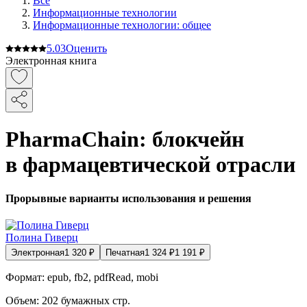
Все
Информационные технологии
Информационные технологии: общее
5.0
3
Оценить
Электронная книга
PharmaChain: блокчейн
в фармацевтической отрасли
Прорывные варианты использования и решения
Полина Гиверц
Электронная
1 320
₽
Печатная
1 324
₽
1 191
₽
Формат:
epub, fb2, pdfRead, mobi
Объем:
202
бумажных стр.