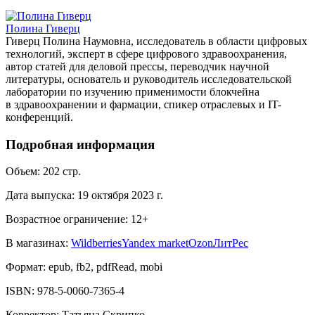
Полина Гиверц
Гиверц Полина Наумовна, исследователь в области цифровых
технологий, эксперт в сфере цифрового здравоохранения,
автор статей для деловой прессы, переводчик научной
литературы, основатель и руководитель исследовательской
лаборатории по изучению применимости блокчейна
в здравоохранении и фармации, спикер отраслевых и IT-
конференций.
Подробная информация
Объем:
202
стр.
Дата выпуска:
19 октября 2023 г.
Возрастное ограничение:
12
+
В магазинах:
Wildberries
Yandex market
Ozon
ЛитРес
Формат:
epub, fb2, pdfRead, mobi
ISBN:
978-5-0060-7365-4
Корректор
:
Татьяна Скрипко