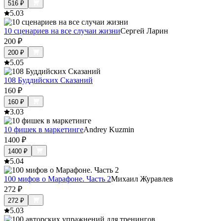
516
₽
5.0
3
10 сценариев на все случаи жизни
Сергей Ларин
200
₽
200
₽
5.0
5
108 Буддийских Сказаний
160
₽
160
₽
3.0
3
10 фишек в маркетинге
Andrey Kuzmin
1400
₽
1400
₽
5.0
4
100 мифов о Марафоне. Часть 2
Михаил Журавлев
272
₽
272
₽
5.0
3