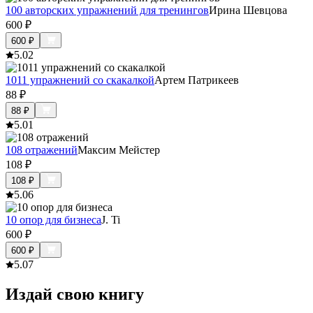
100 авторских упражнений для тренингов
Ирина Шевцова
600
₽
600
₽
5.0
2
1011 упражнений со скакалкой
Артем Патрикеев
88
₽
88
₽
5.0
1
108 отражений
Максим Мейстер
108
₽
108
₽
5.0
6
10 опор для бизнеса
J. Ti
600
₽
600
₽
5.0
7
Издай свою книгу