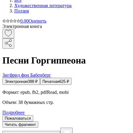
Все
Художественная литература
Поэзия
0.0
0
Оценить
Электронная книга
Песни Горгиппеона
Зигфрид фон Бабенберг
Электронная
388
₽
Печатная
625
₽
Формат:
epub, fb2, pdfRead, mobi
Объем:
38
бумажных стр.
Подробнее
Пожаловаться
Читать фрагмент