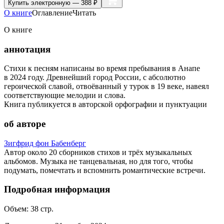
Купить
электронную — 388 ₽
О книге
Оглавление
Читать
О книге
аннотация
Стихи к песням написаны во время пребывания в Анапе
в 2024 году. Древнейший город России, с абсолютно
героической славой, отвоёванный у турок в 19 веке, навеял
соответствующие мелодии и слова.
Книга публикуется в авторской орфографии и пунктуации
об авторе
Зигфрид фон Бабенберг
Автор около 20 сборников стихов и трёх музыкальных
альбомов. Музыка не танцевальная, но для того, чтобы
подумать, помечтать и вспомнить романтические встречи.
Подробная информация
Объем:
38
стр.