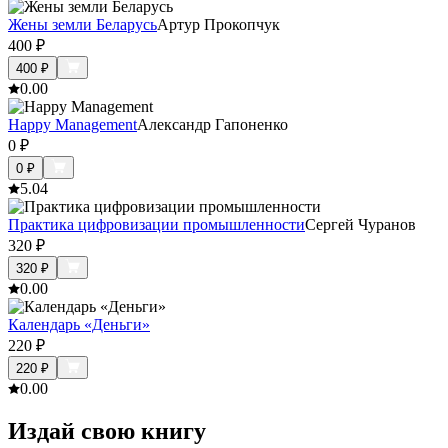
Жены земли Беларусь
Артур Прокопчук
400
₽
400
₽
0.0
0
Happy Management
Александр Гапоненко
0
₽
0
₽
5.0
4
Практика цифровизации промышленности
Сергей Чуранов
320
₽
320
₽
0.0
0
Календарь «Деньги»
220
₽
220
₽
0.0
0
Издай свою книгу