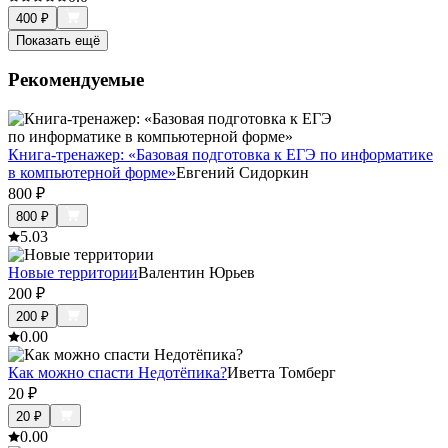
400
₽
Показать ещё
Рекомендуемые
Книга-тренажер: «Базовая подготовка к ЕГЭ по информатике
в компьютерной форме»
Евгений Сидоркин
800
₽
800
₽
5.0
3
Новые территории
Валентин Юрьев
200
₽
200
₽
0.0
0
Как можно спасти Недотёпика?
Иветта Томберг
20
₽
20
₽
0.0
0