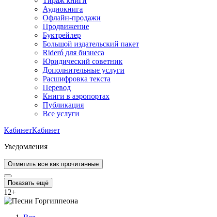
Тираж книги
Аудиокнига
Офлайн-продажи
Продвижение
Буктрейлер
Большой издательский пакет
Rideró для бизнеса
Юридический советник
Дополнительные услуги
Расшифровка текста
Перевод
Книги в аэропортах
Публикация
Все услуги
Кабинет
Кабинет
Уведомления
Отметить все как прочитанные
Показать ещё
12
+