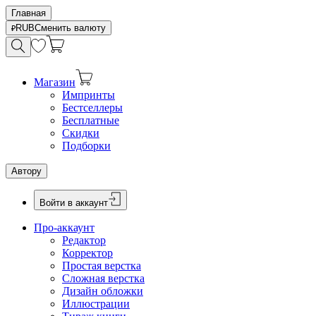
Главная
RUB
Сменить валюту
Магазин
Импринты
Бестселлеры
Бесплатные
Скидки
Подборки
Автору
Войти в аккаунт
Про-аккаунт
Редактор
Корректор
Простая верстка
Сложная верстка
Дизайн обложки
Иллюстрации