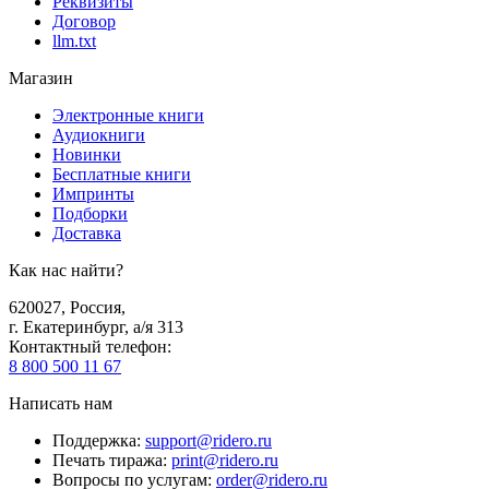
Реквизиты
Договор
llm.txt
Магазин
Электронные книги
Аудиокниги
Новинки
Бесплатные книги
Импринты
Подборки
Доставка
Как нас найти?
620027
,
Россия
,
г. Екатеринбург, а/я 313
Контактный телефон
:
8 800 500 11 67
Написать нам
Поддержка
:
support@ridero.ru
Печать тиража
:
print@ridero.ru
Вопросы по услугам
:
order@ridero.ru