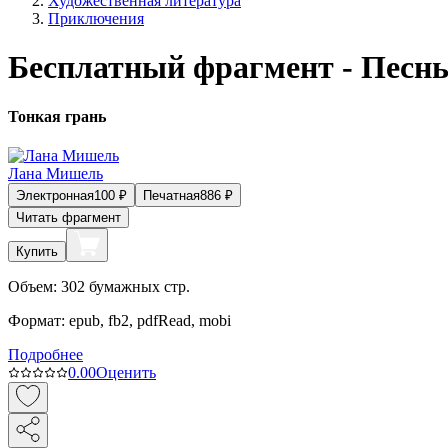
Художественная литература
Приключения
Бесплатный фрагмент - Песнь
Тонкая грань
Лана Мишель
Электронная
100
₽
Печатная
886
₽
Читать фрагмент
Купить
Объем:
302
бумажных стр.
Формат:
epub, fb2, pdfRead, mobi
Подробнее
0.0
0
Оценить