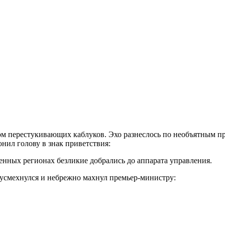
ом перестукивающих каблуков. Эхо разнеслось по необъятным п
нил голову в знак приветствия:
енных регионах безликие добрались до аппарата управления.
 усмехнулся и небрежно махнул премьер-министру: