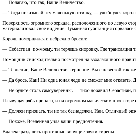
— Полагаю, что так, Ваше Величество.
— Тогда показывай эту маленькую птичку, — улыбнулся король
Поверхность огромного зеркала, расположенного по левую сто
материализовал свое видение. Туманная субстанция сорвалась
Король поморщился и небрежно бросил:
— Себастиан, по-моему, ты теряешь сноровку. Где трансляция 
Помощник снисходительно посмотрел на взбалмошного правит
— Терпение, Ваше Величество, терпение. Вы с невестой так же 
— Да брось, Иан! Ни одна юная леди не сможет мне отказать. 
— Не будьте столь самоуверенны, — тихо добавил Себастиан, п
Плывущая рябь пропала, и на огромном магическом проекторе 
— Должен признать, ты не так безнадежен, Иан. Отличный экз
— Похоже, Вселенная учла ваши предпочтения.
Вдалеке раздались противные вопящие звуки сирены.