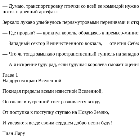
— Думаю, транспортировку птички со всей ее командой нужно
поток в древний артефакт.
Зеркало лукаво улыбнулось перламутровыми переливами и откр
— Где прорыв? — крикнул король, обращаясь к премьер-минист
— Западный сектор Величественного вокзала, — ответил Себа
— Что ж, тогда замыкаю пространственный туннель на западном 
— А я искренне буду рад, если будущая королева сможет оценит
Глава 1
На другом краю Вселенной
Покидая пределы всеми известной Вселенной,
Осознаю: внутренний свет разливается всюду.
От поступка к поступку ступаю на Новую Землю,
И уверяю: я везде своим сердцем добро нести буду!
Тиан Лару