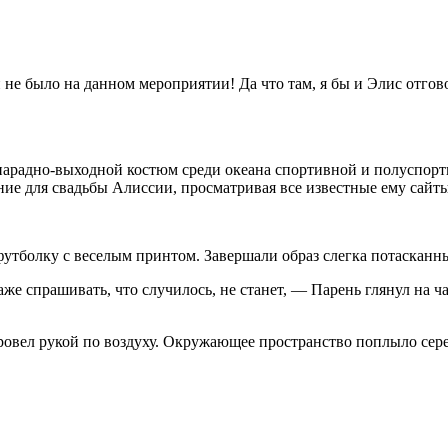
ей не было на данном мероприятии! Да что там, я бы и Элис отго
й парадно-выходной костюм среди океана спортивной и полуспор
ние для свадьбы Алиссии, просматривая все известные ему сайт
утболку с веселым принтом. Завершали образ слегка потасканн
е спрашивать, что случилось, не станет, — Парень глянул на ча
провел рукой по воздуху. Окружающее пространство поплыло се