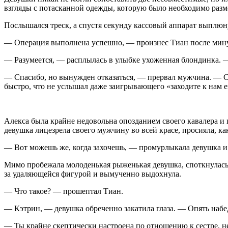
взгляды с потасканной одежды, которую было необходимо разм
Послышался треск, а спустя секунду кассовый аппарат выплюн
— Операция выполнена успешно, — произнес Тиан после минутн
— Разумеется, — расплылась в улыбке ухоженная блондинка.
— Спасибо, но вынужден отказаться, — прервал мужчина. — Сп
быстро, что не услышал даже заигрывающего «заходите к нам 
Алекса была крайне недовольна опозданием своего кавалера и 
девушка лицезрела своего мужчину во всей красе, просияла, к
— Вот можешь же, когда захочешь, — промурлыкала девушка и 
Мимо пробежала молоденькая рыженькая девушка, споткнулась, 
за удаляющейся фигурой и вымученно выдохнула.
— Что такое? — прошептал Тиан.
— Кэтрин, — девушка обреченно закатила глаза. — Опять набе
— Ты крайне скептически настроена по отношению к сестре, н