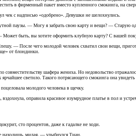
естить в фирменный пакет вместо купленного смокинга, на све
ул чек с надписью «одобрено». Девушки не шелохнулись.
ой паузы. — Могу я забрать свою карту и вещи? — Старую одежд
 — Может быть, вы хотите оформить клубную карту? С вашей п
ешу. — После чего молодой человек схватил свои вещи, пригото
еще» от блондинки.
по совместительству шафера жениха. Но недовольство отражалос
ак ярчайшее светило. Такого потрясающего смокинга она увидеть
поцеловала молодого человека в щечку.
вздохнула, оправила красивое изумрудное платье в пол и устре
до
курит
, сто процентов, даже к гадалке не ходи.
е находишь, милая, — улыбнулся Тиан.