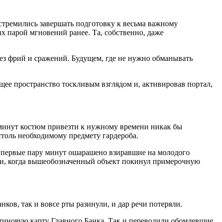
стремились завершать подготовку к весьма важному
 парой мгновений ранее. Та, собственно, даже
ез фрий и сражений. Будущем, где не нужно обманывать
щее пространство тоскливым взглядом и, активировав портал,
 минут костюм привезти к нужному времени никак бы
столь необходимому предмету гардероба.
, первые пару минут ошарашено взиравшие на молодого
руки, когда вышеобозначенный объект покинул примерочную
ов, так и вовсе рты разинули, и дар речи потеряли.
тиновую карту Главного Банка. Так и переводили обомлевшие