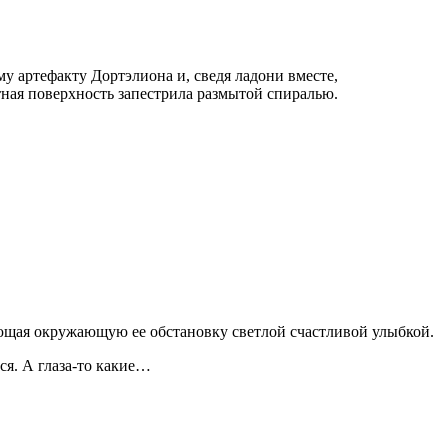
у артефакту Дортэлиона и, сведя ладони вместе,
тная поверхность запестрила размытой спиралью.
.
яющая окружающую ее обстановку светлой счастливой улыбкой.
ся. А глаза-то какие…