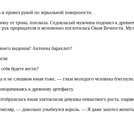
 и провел рукой по зеркальной поверхности.
рону от трона, поплыла. Седовласый мужчина подошел к древнем
 с рук прорицателя и мгновенно поглотилась Оком Вечности. Му
твоего видения? Антенна барахлит?
еля:
себя будете вести?
Да и не слишком юная тоже, — глаза молодого человека блеснули
оворачиваясь к древнему артефакту.
отобразилась юная златовласая девушка невысокого роста, озар
емпляр, — довольно улыбнулся король. — Я даже захотел женить