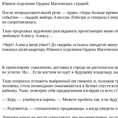
Южное отделение Ордена Магических стражей
После непродолжительной речи — право, сборы больше времен
событию — свадьбе майора Алиссии Лэйнэри и генерала Северн
не сопротивлялась.
Тиан продолжал задумчиво разглядывать пролетающие мимо обл
любимую Алексу. Алексу…
«Черт! Алекса меня убьет! До свадьбы осталось пятьдесят мин
покинул штаб-квартиру Южного отделения Ордена Магических
К превеликому сожалению, доставка в городе не располагала
не успели. Но… Если костюм не идет к будущему владельцу, н
Тиан попросил отложить выбранный им смокинг и, положив тр
человека, столь неожиданно показавшегося в бутике спустя вс
кабинку. Тиан, осмотрев себя придирчивым взглядом со всех ст
— Беру, — улыбнулся парень. — Можете пробить так, я не буду
— Разумеется, — спохватились продавщицы, а когда увидели пл
Девушки никак не могли сопоставить две несовместимые, по 