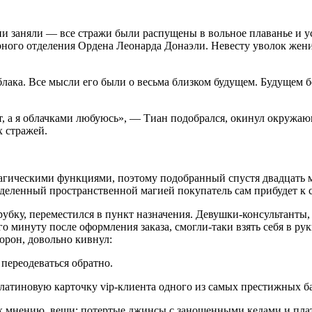
и заняли — все стражи были распущены в вольное плаванье и у
ого отделения Ордена Леонарда Донаэли. Невесту уволок жених
ака. Все мысли его были о весьма близком будущем. Будущем б
ут, а я облачками любуюсь», — Тиан подобрался, окинул окружаю
 стражей.
 магическими функциями, поэтому подобранный спустя двадцать
аделенный пространственной магией покупатель сам прибудет к 
убку, переместился в пункт назначения. Девушки-консультанты
его минуту после оформления заказа, смогли-таки взять себя в 
орон, довольно кивнул:
 переодеваться обратно.
атиновую карточку vip-клиента одного из самых престижных банк
их мнению, вещи: потертые джинсы с заношенными кедами и пла