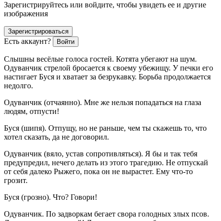
Зарегистрируйтесь или войдите, чтобы увидеть ее и другие
изображения
Зарегистрироваться
Есть аккаунт?
Войти
Слышны весёлые голоса гостей.
Котята
убегают на шум.
Одуванчик
стрелой бросается к своему убежищу. У печки его
настигает
Буся
и хватает за безрукавку. Борьба продолжается
недолго.
Одуванчик
(
отчаянно
). Мне же нельзя попадаться на глаза
людям, отпусти!
Буся
(
шипя
). Отпущу, но не раньше, чем ты скажешь то, что
хотел сказать, да не договорил.
Одуванчик
(
вяло, устав сопротивляться
). Я бы и так тебя
предупредил, нечего делать из этого трагедию. Не отпускай
от себя далеко Рыжего, пока он не вырастет. Ему что-то
грозит.
Буся
(
грозно
). Что? Говори!
Одуванчик
. По задворкам бегает свора голодных злых псов.