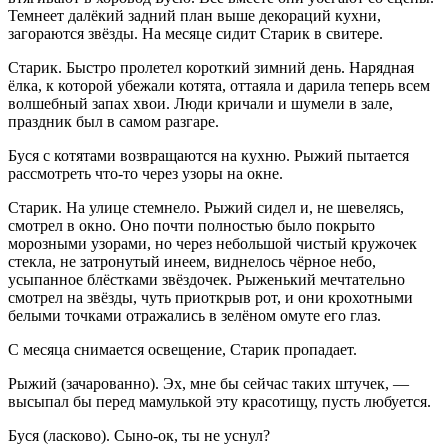
Темнеет далёкий задний план выше декораций кухни,
загораются звёзды. На месяце сидит
Старик
в свитере.
Старик
. Быстро пролетел короткий зимний день. Нарядная
ёлка, к которой убежали котята, оттаяла и дарила теперь всем
волшебный запах хвои. Люди кричали и шумели в зале,
праздник был в самом разгаре.
Буся
с
котятами
возвращаются на кухню.
Рыжий
пытается
рассмотреть что-то через узоры на окне.
Старик
. На улице стемнело. Рыжий сидел и, не шевелясь,
смотрел в окно. Оно почти полностью было покрыто
морозными узорами, но через небольшой чистый кружочек
стекла, не затронутый инеем, виднелось чёрное небо,
усыпанное блёстками звёздочек. Рыженький мечтательно
смотрел на звёзды, чуть приоткрыв рот, и они крохотными
белыми точками отражались в зелёном омуте его глаз.
С месяца снимается освещение,
Старик
пропадает.
Рыжий
(
зачарованно
). Эх, мне бы сейчас таких штучек, —
высыпал бы перед мамулькой эту красотищу, пусть любуется.
Буся
(
ласково
). Сыно-ок, ты не уснул?