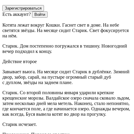
Зарегистрироваться
Есть аккаунт?
Войти
Котята
лежат вокруг К
ошки
. Гаснет свет в доме. На небе
светятся звёзды. На месяце сидит
Старик
. Свет фокусируется
на нём.
Старик
. Дом постепенно погружался в тишину. Новогодний
вечер подходил к концу.
Действие второе
Завывает вьюга. На месяце сидит
Старик
в дублёнке. Зимний
двор, забор, сарай, на пустыре огромный старый дуб
с дуплом, звёзды на заднем плане.
Старик
. Со второй половины января ударили крепкие
крещенские морозы. Валдайское озеро сначала сковало льдом,
затем несколько дней мела метель. Наконец, стало непонятно,
где кончается поле, а где начинается озеро. Однажды вечером,
как всегда, Буся вывела котят во двор на прогулку.
Старик
исчезает.