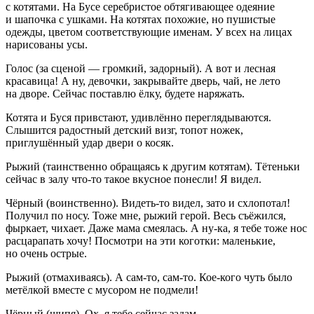
с
котятами
. На
Бусе
серебристое обтягивающее одеяние
и шапочка с ушками. На
котятах
похожие, но пушистые
одежды, цветом соответствующие именам. У всех на лицах
нарисованы усы.
Голос
(
за сценой
—
громкий, задорный
). А вот и лесная
красавица! А ну, девочки, закрывайте дверь, чай, не лето
на дворе. Сейчас поставлю ёлку, будете наряжать.
Котята
и
Буся
привстают, удивлённо переглядываются.
Слышится радостный детский визг, топот ножек,
приглушённый удар двери о
косяк
.
Рыжий
(
таинственно обращаясь к другим котятам
). Тётеньки
сейчас в залу что-то такое вкусное понесли! Я видел.
Чёрный
(
воинственно
). Видеть-то видел, зато и схлопотал!
Получил по носу. Тоже мне, рыжий герой. Весь съёжился,
фыркает, чихает. Даже мама смеялась. А ну-ка, я тебе тоже нос
расцарапать хочу! Посмотри на эти коготки: маленькие,
но очень острые.
Рыжий
(
отмахиваясь
). А сам-то, сам-то. Кое-кого чуть было
метёлкой вместе с мусором не подмели!
Чёрный
(
шипя
). Ох, я тебе сейчас задам.