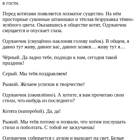
в гости.
Перед
котятами
появляется лохматое существо. На нём
просторные суконные штанишки и тёплая безрукавка тёмно-
зелёного цвета. Оказавшись в обществе
котят
,
Одуванчик
смущается и опускает глаза.
Одуванчик
(
смущённо наклоняя голову набок
). В общем, я
давно тут живу, давнее вас, давнее хозяев… живу тут я…
Чёрный
. Да ладно тебе, подходи к нам, сегодня такой
праздник!
Серый
. Мы тебя поздравляем!
Рыжий
. Желаем успехов в творчестве!
Одуванчик
(
оживлённо
). А хотите, я вам прочитаю свои
стихи, что-нибудь из последнего?
Котята
(
наперебой
). Да, да!
Рыжий
. Мы тебя потому и позвали, что хотим послушать
стихи и поболтать. С тобой не заскучаешь!
Одуванчик
собирается с духом и выходит на свет. Белые