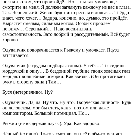
не знать о том, что произойдёт. Но… вы так умоляюще
смотрите на меня. Я должен заглянуть каждому из вас в глаза.
Так. Чёрненький. Жизнь будет интересная и долгая… Твёрдо
знает, чего хочет… Задира, конечно, но, думаю, это пройдёт.
Вырастет смелым, сильным котом. Особых проблем
не вижу… Серенький… Надо воспитывать
самостоятельность. Зато добрый и рассудительный. Всё будет
хорошо.
Одуванчик
поворачивается к
Рыжему
и умолкает. Пауза
затягивается.
Одуванчик
(
с трудом подбирая слова
). У тебя… Ты сидишь
мордочкой к окну… В бездонной глубине твоих зелёных глаз
мерцают волшебные искорки. Как звёзды. (
Он протягивает
руку в сторону окна
.) Там…
Буся
(
нетерпеливо
). Ну?
Одуванчик
. Да, да. Ну что. Ну что. Творческая личность. Будь
он человеком, мог бы стать, как я, поэтом или даже
композитором. Большой потенциал. Но…
Рыжий
(
не выдержав паузы
). Ура! Как здорово!
Чёрный
(
ехидно
). То-то я смотрю, он всё о чём-то мечтает.