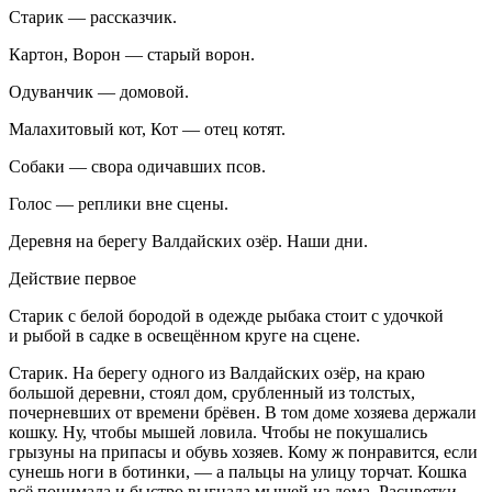
Старик
— рассказчик.
Картон, Ворон
— старый ворон.
Одуванчик
— домовой.
Малахитовый кот, Кот
— отец котят.
Собаки
— свора одичавших псов.
Голос
— реплики вне сцены.
Деревня на берегу Валдайских озёр. Наши дни.
Действие первое
Старик
с белой бородой в одежде рыбака стоит с удочкой
и рыбой в садке в освещённом круге на сцене.
Старик
. На берегу одного из Валдайских озёр, на краю
большой деревни, стоял дом, срубленный из толстых,
почерневших от времени брёвен. В том доме хозяева держали
кошку. Ну, чтобы мышей ловила. Чтобы не покушались
грызуны на припасы и обувь хозяев. Кому ж понравится, если
сунешь ноги в ботинки, — а пальцы на улицу торчат. Кошка
всё понимала и быстро выгнала мышей из дома. Расцветки