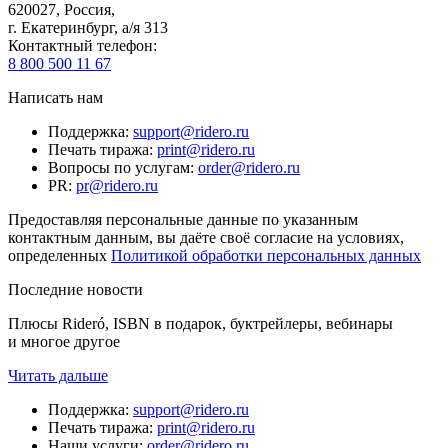
620027
,
Россия
,
г. Екатеринбург, а/я 313
Контактный телефон
:
8 800 500 11 67
Написать нам
Поддержка
:
support@ridero.ru
Печать тиража
:
print@ridero.ru
Вопросы по услугам
:
order@ridero.ru
PR
:
pr@ridero.ru
Предоставляя персональные данные по указанным
контактным данным, вы даёте своё согласие на условиях,
определенных
Политикой обработки персональных данных
Последние новости
Плюсы Rideró, ISBN в подарок, буктрейлеры, вебинары
и многое другое
Читать дальше
Поддержка
:
support@ridero.ru
Печать тиража
:
print@ridero.ru
Наши услуги
:
order@ridero.ru