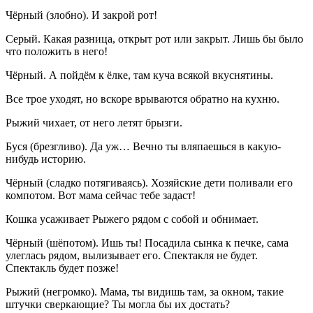
Чёрный
(
злобно
). И закрой рот!
Серый
. Какая разница, открыт рот или закрыт. Лишь бы было
что положить в него!
Чёрный
. А пойдём к ёлке, там куча всякой вкуснятины.
Все трое уходят, но вскоре врываются обратно на кухню.
Рыжий
чихает, от него летят брызги.
Буся
(
брезгливо
). Да уж… Вечно ты вляпаешься в какую-
нибудь историю.
Чёрный
(
сладко потягиваясь
). Хозяйские дети поливали его
компотом. Вот мама сейчас тебе задаст!
Кошка
усаживает
Рыжего
рядом с собой и обнимает.
Чёрный
(
шёпотом
). Ишь ты! Посадила сынка к печке, сама
улеглась рядом, вылизывает его. Спектакля не будет.
Спектакль будет позже!
Рыжий
(
негромко
). Мама, ты видишь там, за окном, такие
штучки сверкающие? Ты могла бы их достать?