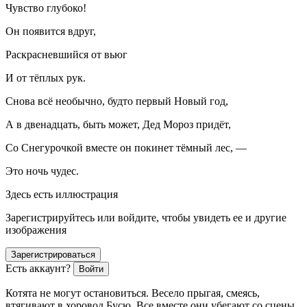
Чувство глубоко!
Он появится вдруг,
Раскрасневшийся от вьюг
И от тёплых рук.
Снова всё необычно, будто первый Новый год,
А в две
надцат
ь, быть может, Дед Мороз придёт,
Со Снегурочкой вместе он покинет тёмный лес, —
Это ночь чудес.
Здесь есть иллюстрация
Зарегистрируйтесь или войдите, чтобы увидеть ее и другие
изображения
Зарегистрироваться
Есть аккаунт?
Войти
Котята
не могут остановиться. Весело прыгая, смеясь,
втягивают в хоровод
Бусю
. Все вместе они убегают со сцены.