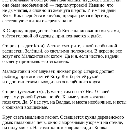
она была необычайной — перламутровой! Именно, что
не дымчатая, а словно из жемчуга шерсть. И имя ей дали —
Буся. Как свернётся в клубок, превращается в бусину,
слетевшую с нитки ожерелья на пол.
К
Старику
подходит зелёный
Кот
с нарисованными усами,
трётся головой об одежду, принюхивается к рыбе.
Старик
(
гладит Кота
). А этот, смотрите, какой необычной
расцветки. Зелёный, со светлыми полосками. В деревне все
зовут его Малахитовым котом. Да и я, если честно, издали
сослепу принимаю его за камень.
Малахитовый кот
мяукает, нюхает рыбу
.
Старик
достаёт
рыбину, протягивает её
Коту
.
Кот
берёт её рукой
и с достоинством выходит из освещённого круга
.
Старик
(
усмехается
). Думаете, сам съест? Не-а! Своей
перламутровой Буське понёс. К зиме у них котятки
появятся. Да. У нас тут, на Валдае, и места необычные, и коты
с кошками волшебные.
Круг света медленно гаснет. Освещается кухня деревенского
дома: пылающая печь, окно с морозными узорами на стекле,
на полу миска. На самотканом коврике сидит
Кошка