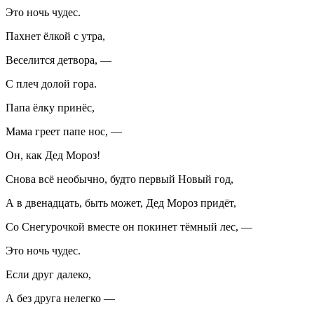
Это ночь чудес.
Пахнет ёлкой с утра,
Веселится детвора, —
С плеч долой гора.
Папа ёлку принёс,
Мама греет папе нос, —
Он, как Дед Мороз!
Снова всё необычно, будто первый Новый год,
А в две
надцат
ь, быть может, Дед Мороз придёт,
Со Снегурочкой вместе он покинет тёмный лес, —
Это ночь чудес.
Если друг далеко,
А без друга нелегко —