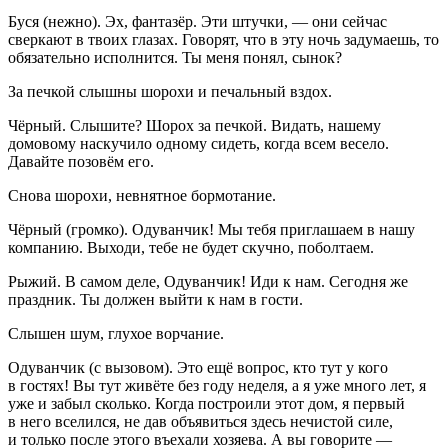
Буся
(
нежно
). Эх, фантазёр. Эти штучки, — они сейчас
сверкают в твоих глазах. Говорят, что в эту ночь задумаешь, то
обязательно исполнится. Ты меня понял, сынок?
За печкой слышны шорохи и печальный вздох.
Чёрный
. Слышите? Шорох за печкой. Видать, нашему
домовому наскучило одному сидеть, когда всем весело.
Давайте позовём его.
Снова шорохи, невнятное бормотание.
Чёрный
(
громко
). Одуванчик! Мы тебя приглашаем в нашу
компанию. Выходи, тебе не будет скучно, поболтаем.
Рыжий
. В самом деле, Одуванчик! Иди к нам. Сегодня же
праздник. Ты должен выйти к нам в гости.
Слышен шум, глухое ворчание.
Одуванчик
(
с вызовом
). Это ещё вопрос, кто тут у кого
в гостях! Вы тут живёте без году неделя, а я уже много лет, я
уже и забыл сколько. Когда построили этот дом, я первый
в него вселился, не дав объявиться здесь нечистой силе,
и только после этого въехали хозяева. А вы говорите —