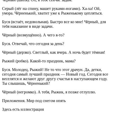
Серый
(
лёг на спину, машет руками-ногами
). Ха-ха! Ой,
умора. Чёрненький, хватит уже к Рыженькому цепляться.
Буся
(
встаёт, недовольная
). Быстро все ко мне! Чёрный, для
тебя наказание в виде задачи.
Чёрный
(
возмущённо
). А чего я-то?
Буся
. Отвечай, что сегодня за день?
Чёрный
(
дерзко
). Светлый, как вчера. А ночь будет тёмная!
Рыжий
(
робко
). Какой-то праздник, мама?
Буся
. Молодец, Рыжий! Не то что этот драчун. Да, детки,
сегодня самый лучший праздник — Новый год. Сегодня все
веселятся и желают друг другу счастья в наступающем году.
Ты слышишь, Чёрненький?
Чёрный
(
негромко
). А тебя, Рыжик, я позже отлуплю.
Приложения
. Мир под снегом опять
Здесь есть иллюстрация