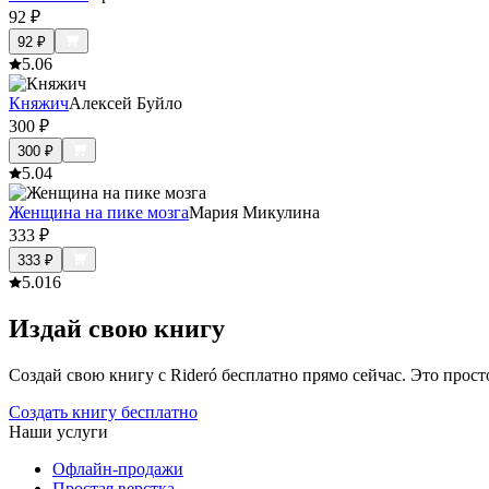
92
₽
92
₽
5.0
6
Княжич
Алексей Буйло
300
₽
300
₽
5.0
4
Женщина на пике мозга
Мария Микулина
333
₽
333
₽
5.0
16
Издай свою книгу
Создай свою книгу с Rideró бесплатно прямо сейчас. Это просто,
Создать книгу бесплатно
Наши услуги
Офлайн-продажи
Простая верстка