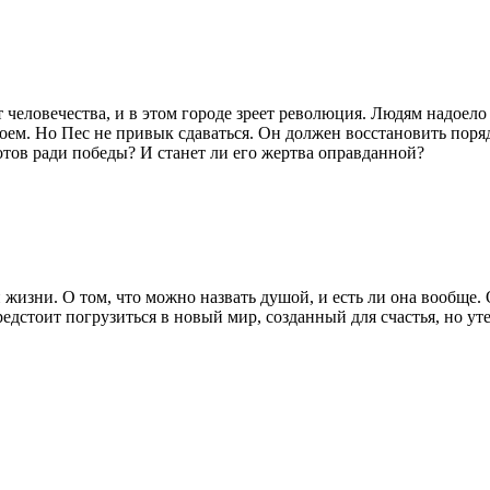
еловечества, и в этом городе зреет революция. Людям надоело 
оем. Но Пес не привык сдаваться. Он должен восстановить поряд
отов ради победы? И станет ли его жертва оправданной?
и жизни. О том, что можно назвать душой, и есть ли она вообще.
едстоит погрузиться в новый мир, созданный для счастья, но у