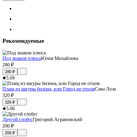
Рекомендуемые
Под знаком плюса
Юлия Михайлова
280
₽
280
₽
5.0
9
Плащ из шкуры бизона, или Город не отцов
Сава Лоза
320
₽
320
₽
5.0
6
Другой глобус
Григорий Аграновский
200
₽
200
₽