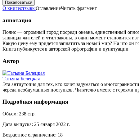
Пожаловаться
О книге
отзывы
Оглавление
Читать фрагмент
аннотация
Полис — огромный город посреди океана, единственный оплот ч
защищал жителей и чтил законы, в один момент становится изг
Какую цену ему придется заплатить за новый мир? На что он г
Книга публикуется в авторской орфографии и пунктуации
Автор
Татьяна Белецкая
Эта антиутопия для тех, кто хочет задуматься о многогранност
череда необдуманных поступков. Читателю вместе с героями пр
Подробная информация
Объем:
238
стр.
Дата выпуска:
25 января 2022 г.
Возрастное ограничение:
18
+