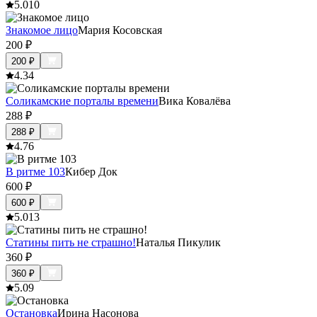
5.0
10
Знакомое лицо
Мария Косовская
200
₽
200
₽
4.3
4
Соликамские порталы времени
Вика Ковалёва
288
₽
288
₽
4.7
6
В ритме 103
Кибер Док
600
₽
600
₽
5.0
13
Статины пить не страшно!
Наталья Пикулик
360
₽
360
₽
5.0
9
Остановка
Ирина Насонова