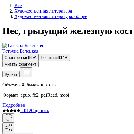
Все
Художественная литература
Художественная литература: общее
Пес, грызущий железную кост
Татьяна Белецкая
Электронная
96
₽
Печатная
837
₽
Читать фрагмент
Купить
Объем:
238
бумажных стр.
Формат:
epub, fb2, pdfRead, mobi
Подробнее
5.0
12
Оценить