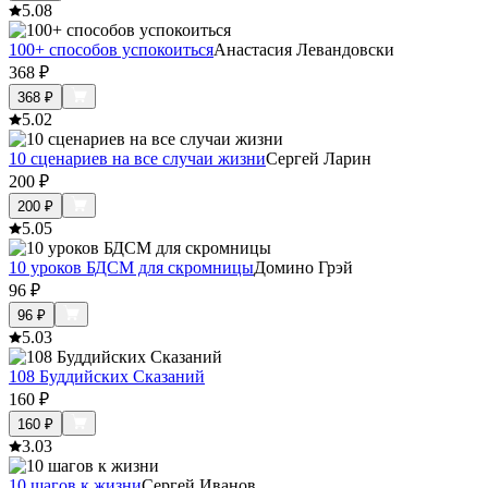
5.0
8
100+ способов успокоиться
Анастасия Левандовски
368
₽
368
₽
5.0
2
10 сценариев на все случаи жизни
Сергей Ларин
200
₽
200
₽
5.0
5
10 уроков БДСМ для скромницы
Домино Грэй
96
₽
96
₽
5.0
3
108 Буддийских Сказаний
160
₽
160
₽
3.0
3
10 шагов к жизни
Сергей Иванов