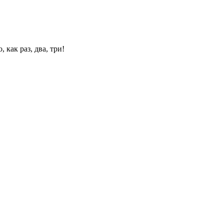
 как раз, два, три!