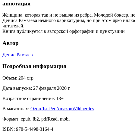
аннотация
Женщина, которая так и не вышла из ребра. Молодой боксер, 
Дениса Рамзаева немного карикатурны, но при этом ярко ил
читателей.
Книга публикуется в авторской орфографии и пунктуации
Автор
Денис Рамзаев
Подробная информация
Объем:
204
стр.
Дата выпуска:
27 февраля 2020 г.
Возрастное ограничение:
18
+
В магазинах:
Ozon
ЛитРес
Amazon
Wildberries
Формат:
epub, fb2, pdfRead, mobi
ISBN:
978-5-4498-3164-4