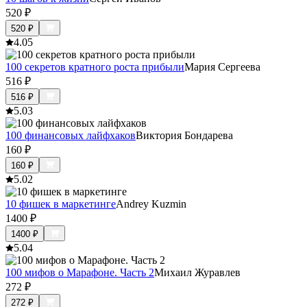
520
₽
520
₽
4.0
5
100 секретов кратного роста прибыли
Мария Сергеева
516
₽
516
₽
5.0
3
100 финансовых лайфхаков
Виктория Бондарева
160
₽
160
₽
5.0
2
10 фишек в маркетинге
Andrey Kuzmin
1400
₽
1400
₽
5.0
4
100 мифов о Марафоне. Часть 2
Михаил Журавлев
272
₽
272
₽