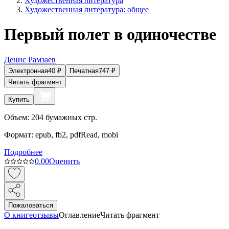
Художественная литература
Художественная литература: общее
Первый полет в одиночестве
Денис Рамзаев
Электронная
40
₽
Печатная
747
₽
Читать фрагмент
Купить
Объем:
204
бумажных стр.
Формат:
epub, fb2, pdfRead, mobi
Подробнее
0.0
0
Оценить
Пожаловаться
О книге
отзывы
Оглавление
Читать фрагмент