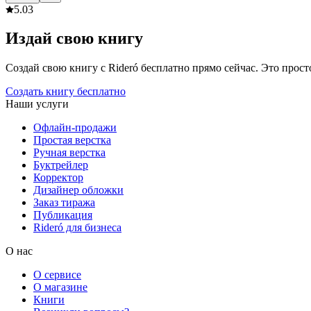
5.0
3
Издай свою книгу
Создай свою книгу с Rideró бесплатно прямо сейчас. Это просто,
Создать книгу бесплатно
Наши услуги
Офлайн-продажи
Простая верстка
Ручная верстка
Буктрейлер
Корректор
Дизайнер обложки
Заказ тиража
Публикация
Rideró для бизнеса
О нас
О сервисе
О магазине
Книги