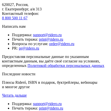
620027
,
Россия
,
г. Екатеринбург, а/я 313
Контактный телефон
:
8 800 500 11 67
Написать нам
Поддержка
:
support@ridero.ru
Печать тиража
:
print@ridero.ru
Вопросы по услугам
:
order@ridero.ru
PR
:
pr@ridero.ru
Предоставляя персональные данные по указанным
контактным данным, вы даёте своё согласие на условиях,
определенных
Политикой обработки персональных данных
Последние новости
Плюсы Rideró, ISBN в подарок, буктрейлеры, вебинары
и многое другое
Читать дальше
Поддержка
:
support@ridero.ru
Печать тиража
:
print@ridero.ru