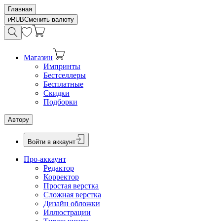
Главная
RUB
Сменить валюту
Магазин
Импринты
Бестселлеры
Бесплатные
Скидки
Подборки
Автору
Войти в аккаунт
Про-аккаунт
Редактор
Корректор
Простая верстка
Сложная верстка
Дизайн обложки
Иллюстрации