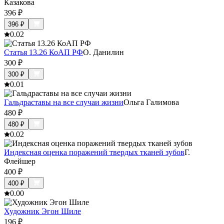
Казакова
396
₽
396
₽
0.0
2
Статья 13.26 КоАП РФ
О. Данилин
300
₽
300
₽
0.0
1
Гальдраставы на все случаи жизни
Ольга Галимова
480
₽
480
₽
0.0
2
Индексная оценка поражений твердых тканей зубов
Г.
Флейшер
400
₽
400
₽
0.0
0
Художник Эгон Шиле
196
₽