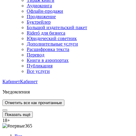
Тираж книги
Аудиокнига
Офлайн-продажи
Продвижение
Буктрейлер
Большой издательский пакет
Rideró для бизнеса
Юридический советник
Дополнительные услуги
Расшифровка текста
Перевод
Книги в аэропортах
Публикация
Все услуги
Кабинет
Кабинет
Уведомления
Отметить все как прочитанные
Показать ещё
18
+