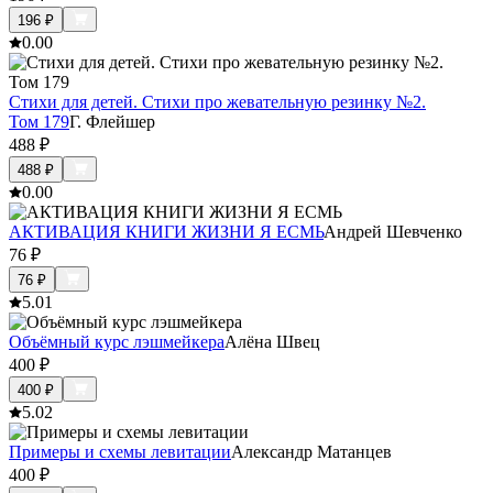
196
₽
0.0
0
Стихи для детей. Стихи про жевательную резинку №2.
Том 179
Г. Флейшер
488
₽
488
₽
0.0
0
АКТИВАЦИЯ КНИГИ ЖИЗНИ Я ЕСМЬ
Андрей Шевченко
76
₽
76
₽
5.0
1
Объёмный курс лэшмейкера
Алёна Швец
400
₽
400
₽
5.0
2
Примеры и схемы левитации
Александр Матанцев
400
₽