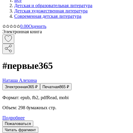
Все
Детская и образовательная литература
Детская художественная литература
Современная детская литература
0.0
0
Оценить
Электронная книга
#первые365
Наташа Алехина
Электронная
365
₽
Печатная
865
₽
Формат:
epub, fb2, pdfRead, mobi
Объем:
298
бумажных стр.
Подробнее
Пожаловаться
Читать фрагмент