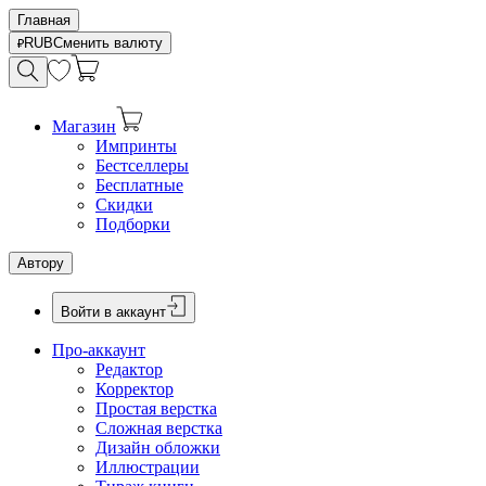
Главная
RUB
Сменить валюту
Магазин
Импринты
Бестселлеры
Бесплатные
Скидки
Подборки
Автору
Войти в аккаунт
Про-аккаунт
Редактор
Корректор
Простая верстка
Сложная верстка
Дизайн обложки
Иллюстрации