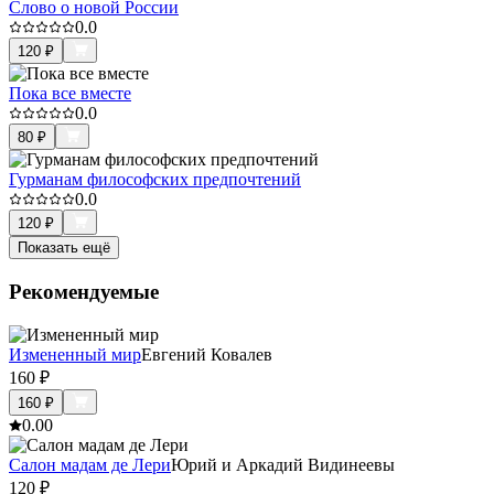
Слово о новой России
0.0
120
₽
Пока все вместе
0.0
80
₽
Гурманам философских предпочтений
0.0
120
₽
Показать ещё
Рекомендуемые
Измененный мир
Евгений Ковалев
160
₽
160
₽
0.0
0
Салон мадам де Лери
Юрий и Аркадий Видинеевы
120
₽