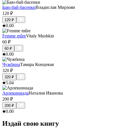
Баю-бай-басенки
Владислав Мирзоян
120
₽
120
₽
0.0
0
Femme mûre
Vitaly Mushkin
60
₽
60
₽
0.0
0
Чужбина
Тамара Концевая
320
₽
320
₽
5.0
4
Арлекиниада
Наталия Иванова
200
₽
200
₽
0.0
0
Издай свою книгу