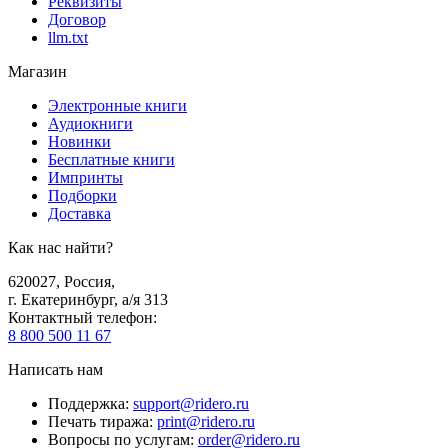
Реквизиты
Договор
llm.txt
Магазин
Электронные книги
Аудиокниги
Новинки
Бесплатные книги
Импринты
Подборки
Доставка
Как нас найти?
620027
,
Россия
,
г. Екатеринбург, а/я 313
Контактный телефон
:
8 800 500 11 67
Написать нам
Поддержка
:
support@ridero.ru
Печать тиража
:
print@ridero.ru
Вопросы по услугам
:
order@ridero.ru