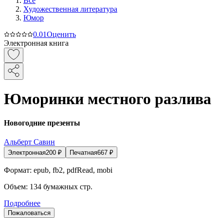
Все
Художественная литература
Юмор
0.0
1
Оценить
Электронная книга
Юморинки местного разлива
Новогодние презенты
Альберт Савин
Электронная
200
₽
Печатная
667
₽
Формат:
epub, fb2, pdfRead, mobi
Объем:
134
бумажных стр.
Подробнее
Пожаловаться