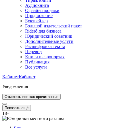
Тираж книги
Аудиокнига
Офлайн-продажи
Продвижение
Буктрейлер
Большой издательский пакет
Rideró для бизнеса
Юридический советник
Дополнительные услуги
Расшифровка текста
Перевод
Книги в аэропортах
Публикация
Все услуги
Кабинет
Кабинет
Уведомления
Отметить все как прочитанные
Показать ещё
18
+