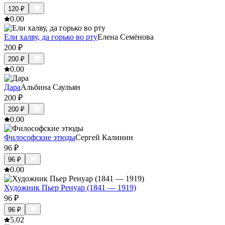
120
₽
0.0
0
Ели халву, да горько во рту
Елена Семёнова
200
₽
200
₽
0.0
0
Дара
Альбина Саульян
200
₽
200
₽
0.0
0
Философские этюды
Сергей Калинин
96
₽
96
₽
0.0
0
Художник Пьер Ренуар (1841 — 1919)
96
₽
96
₽
5.0
2