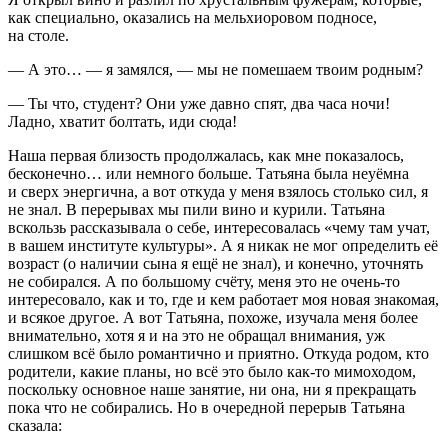
как специально, оказались на мельхиоровом подносе,
на столе.
— А это… — я замялся, — мы не помешаем твоим родным?
— Ты что, студент? Они уже давно спят, два часа ночи!
Ладно, хватит болтать, иди сюда!
Наша первая близость продолжалась, как мне показалось,
бесконечно… или немного больше. Татьяна была неуёмна
и сверх энергична, а вот откуда у меня взялось столько сил, я
не знал. В перерывах мы пили вино и
курил
и. Татьяна
вскользь рассказывала о себе, интересовалась «чему там учат,
в вашем институте культуры». А я никак не мог определить её
возраст (о наличии сына я ещё не знал), и конечно, уточнять
не собирался. А по большому счёту, меня это не очень-то
интересовало, как и то, где и кем работает моя новая знакомая,
и всякое другое. А вот Татьяна, похоже, изучала меня более
внимательно, хотя я и на это не обращал внимания, уж
слишком всё было романтично и приятно. Откуда родом, кто
родители, какие планы, но всё это было как-то мимоходом,
поскольку основное наше занятие, ни она, ни я прекращать
пока что не собирались. Но в очередной перерыв Татьяна
сказала: