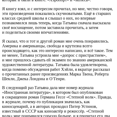
Я книгу взял, и с интересом прочитал, но мне, честно говоря,
эти произведения показались скучноватыми. Ещё в старших
классах средней школы я слышал о них, но впервые
познакомился лишь теперь, когда Татьяна сначала высказала
своё восхищение, потом заставила прочитать, а затем
и поделиться своими впечатлениями.
Я сказал, что и тот и другой роман мне очень понравились.
Америк
а и
америк
анцы, свобода и крутизна всего
происходящего, как это интересно написано, и всё такое. Тем
не менее, Татьяна устроила мне «допрос с пристрастием»,
и мне пришлось сдавать ей экзамен по знанию
америк
анской
художественной литературы. Татьяна была удовлетворена,
когда помимо обсуждения работ Хэйли, я вкратце рассказал
о прочитанных ранее произведениях Марка Твена, Роберта
Шекли, Джека Лондона и О’Генри.
В следующий раз Татьяна дала мне номер журнала
«Иностранная литература», в котором был опубликован
в сокращении роман Германа Гессе «Степной волк». Правда,
в журнале, почему-то публикация значилась, как
киносценарий, а в авторах проходил Питер Устинов,
известный в СССР как киноактёр и режиссёр. «Степной
волк» мне понравился гораздо больше, и я прочитал его два