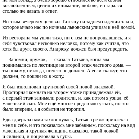
возлюбленным, ценил их внимание, любовь, и старался
столько же давать в ответ.
Но этим вечером я целовал Татьяну на заднем сидении такси,
которое мчало нас по ночным львовским улицам к ней домой.
Из ресторана мы ушли тихо, ни с кем не попрощавшись, и я
себя чувствовал несколько неловко, потому как считал, что
хотя бы друга своего, Андрюху, должен был предупредить.
— Запомни, дружок, — сказала Татьяна, когда мы
поднимались по лестнице на второй этаж частного дома, —
ты никому, никогда, ничего не должен. А если скажут, что
должен, то пошли их в жопу.
Я был взволнован крутизной своей новой знакомой.
Просторная комната на втором этаже принадлежала ей,
а первый этаж занимали родители, и, как потом я узнал, её
маленький сын. Мне ещё многое предстояло узнать, но это
было впереди, а я события не торопил.
Едва дверь за нами захлопнулась, Татьяна резко привлекла
меня к себе, и это показалось мне забавным, поскольку на вид
маленькая и хрупкая женщина оказалось такой ловкой
и сильной, и поцеловала в губы.