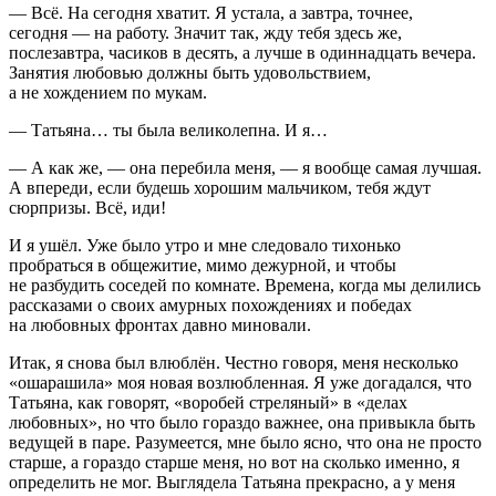
— Всё. На сегодня хватит. Я устала, а завтра, точнее,
сегодня — на работу. Значит так, жду тебя здесь же,
послезавтра, часиков в десять, а лучше в одиннадцать вечера.
Занятия любовью должны быть удовольствием,
а не хождением по мукам.
— Татьяна… ты была великолепна. И я…
— А как же, — она перебила меня, — я вообще самая лучшая.
А впереди, если будешь хорошим мальчиком, тебя ждут
сюрпризы. Всё, иди!
И я ушёл. Уже было утро и мне следовало тихонько
пробраться в общежитие, мимо дежурной, и чтобы
не разбудить соседей по комнате. Времена, когда мы делились
рассказами о своих амурных похождениях и победах
на любовных фронтах давно миновали.
Итак, я снова был влюблён. Честно говоря, меня несколько
«ошарашила» моя новая возлюбленная. Я уже догадался, что
Татьяна, как говорят, «воробей стреляный» в «делах
любовных», но что было гораздо важнее, она привыкла быть
ведущей в паре. Разумеется, мне было ясно, что она не просто
старше, а гораздо старше меня, но вот на сколько именно, я
определить не мог. Выглядела Татьяна прекрасно, а у меня