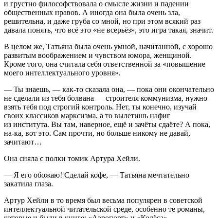
и грустно философствовала о смысле жизни и падении
общественных нравов. А иногда она была очень зла,
решительна, и даже груба со мной, но при этом всякий раз
давала понять, что всё это «не всерьёз», это игра такая, значит.
В целом же, Татьяна была очень умной, начитанной, с хорошо
развитым воображением и чувством юмора, женщиной.
Кроме того, она считала себя ответственной за «повышение
моего интеллектуального уровня».
— Ты знаешь, — как-то сказала она, — пока они окончательно
не сделали из тебя болвана — строителя коммунизма, нужно
взять тебя под строгий контроль. Нет, ты конечно, изучай
своих классиков марксизма, а то вылетишь нафиг
из института. Вы там, наверное, ещё и зачёты сдаёте? А пока,
на-ка, вот это. Сам прочти, но больше никому не давай,
зачитают…
Она сняла с полки томик Артура Хейли.
— Я его обожаю! Сделай кофе, — Татьяна мечтательно
закатила глаза.
Артур Хейли в то время был весьма популярен в советской
интеллектуальной читательской среде, особенно те романы,
которые и были в книге: «Аэропорт» и «Колёса».