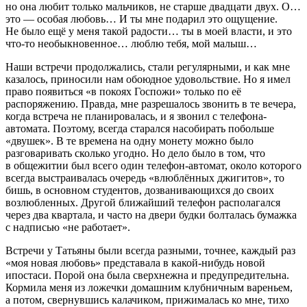
но она любит только мальчиков, не старше двадцати двух. О…
это — особая любовь… И ты мне подарил это ощущение.
Не было ещё у меня такой радости… ты в моей власти, и это
что-то необыкновенное… люблю тебя, мой малыш…
Наши встречи продолжались, стали регулярными, и как мне
казалось, приносили нам обоюдное удовольствие. Но я имел
право появиться «в покоях Госпожи» только по её
распоряжению. Правда, мне разрешалось звонить в те вечера,
когда встреча не планировалась, и я звонил с телефона-
автомата. Поэтому, всегда старался насобирать побольше
«двушек». В те времена на одну монету можно было
разговаривать сколько угодно. Но дело было в том, что
в общежитии был всего один телефон-автомат, около которого
всегда выстраивалась очередь «влюблённых джигитов», то
бишь, в основном студентов, дозванивающихся до своих
возлюбленных. Другой ближайший телефон располагался
через два квартала, и часто на двери будки болталась бумажка
с надписью «не работает».
Встречи у Татьяны были всегда разными, точнее, каждый раз
«моя новая любовь» представала в какой-нибудь новой
ипостаси. Порой она была сверхнежна и предупредительна.
Кормила меня из ложечки домашним клубничным вареньем,
а потом, свернувшись калачиком, прижималась ко мне, тихо