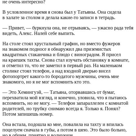
не очень интересно?
В условленное время я снова был у Татьяны. Она сидела
в халате за столом и делала какие-то записи в тетрадь.
— Привет, — буркнула она, не отрываясь, — ужасно рада тебя
видеть, Алекс. Налей себе выпить.
На столе стоял хрустальный графин, но вместо фужеров
на знакомом подносе я обнаружил два приземистых
квадратных стаканчика и блюдо с виноградом. Я присел
на краешек тахты. Снова стал изучать обстановку в комнате,
и отметил то, что не заметил в первый раз. На маленьком
столике стоял телефон, а над входной дверью висел
фотопортрет какого-то бородатого мужчины, очень мне
знакомого, но я не мог вспомнить кто это.
— Это Хемингуэй, — Татьяна, оторвавшись от бумаг,
перехватила мой взгляд, и конечно, уловила, что я пытаюсь
вспомнить, но не могу. — Телефон запараллелен с комнатой
родителей, но трубку снимаю всегда я. Только я. Понял?
Потом запишешь номер.
Она встала, подошла ко мне, повалила на тахту и впилась
поцелуем сначала в губы, а потом в шею. Это было больно,
но в общем, приятно и волнующе.