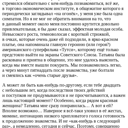
стремился обязательно с кем-нибудь познакомиться, всё же,
в торгово-экономическом институте, в общежитие которого я
периодически заглядывал «на огонёк», у меня уже была одна
симпатия. Но я не мог не обратить внимания на то, что
в данный момент около меня постоянно крутится довольно
привлекательная, я бы даже сказал, эффектная молодая особа.
Невысокого роста, темноволосая с короткой стрижкой,
в очках, которые очень даже ей подходили, в ярко-красном
платье, она напоминала главную героиню (или героя?)
америк
анского суперфильма «Тутси», которому ещё только
предстояло выйти на экраны Советского Союза. Татьяна была
раскована и приятна в общении, это мне удалось выяснить,
когда мы вместе вышли по
курит
ь. Мы познакомились легко,
а через минут пятнадцать после знакомства, уже болтали
и смеялись как «очень старые друзья».
А может ли быть как-нибудь по-другому, если тебе двадцать
с небольшим лет, когда последствия твоих действий
и поступков не продумываются и не просчитываются, а важен
лишь настоящий момент? Особенно, когда рядом красивая
женщина? Татьяна мне сразу понравилась… А вот я ей?
Вполне возможно… Наверное я всё-таки уловил в её жестах,
мимике, интонациях низкого хрипловатого голоса готовность
к продолжению знакомства. И не «как-нибудь в следующий
раз», а немедленно, сегодня и сейчас. Поэтому, совершенно