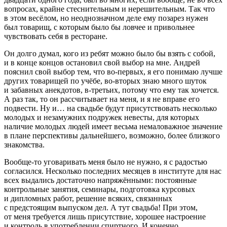
вопросах, крайне стеснительным и нерешительным. Так что
в этом весёлом, но неоднозначном деле ему позарез нужен
был товарищ, с которым было бы ловчее и привольнее
чувствовать себя в ресторане.
Он долго думал, кого из ребят можно было бы взять с собой,
и в конце концов остановил свой выбор на мне. Андрей
пояснил свой выбор тем, что во-первых, я его понимаю лучше
других товарищей по учёбе, во-вторых знаю много шуток
и забавных анекдотов, в-третьих, потому что ему так хочется.
А раз так, то он рассчитывает на меня, и я не вправе его
подвести. Ну и… на свадьбе будут присутствовать несколько
молодых и незамужних подружек невесты, для которых
наличие молодых людей имеет весьма немаловажное значение
в плане перспективы дальнейшего, возможно, более близкого
знакомства.
Вообще-то уговаривать меня было не нужно, я с радостью
согласился. Несколько последних месяцев в институте для нас
всех выдались достаточно напряжёнными: постоянные
контрольные занятия, семинары, подготовка курсовых
и дипломных работ, решение всяких, связанных
с предстоящим выпуском дел. А тут свадьба! При этом,
от меня требуется лишь присутствие, хорошее настроение
и контроль в употреблении
спирт
ного. И конечно,