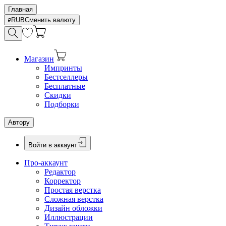
Главная
RUB
Сменить валюту
Магазин
Импринты
Бестселлеры
Бесплатные
Скидки
Подборки
Автору
Войти в аккаунт
Про-аккаунт
Редактор
Корректор
Простая верстка
Сложная верстка
Дизайн обложки
Иллюстрации