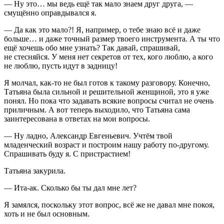
— Ну это… мы ведь ещё так мало знаем друг друга, —
смущённо оправдывался я.
— Да как это мало?! Я, например, о тебе знаю всё и даже
больше… и даже точный размер твоего инструмента. А ты что
ещё хочешь обо мне узнать? Так давай, спрашивай,
не стесняйся. У меня нет секретов от тех, кого люблю, а кого
не люблю, пусть идут в задницу!
Я молчал, как-то не был готов к такому разговору. Конечно,
Татьяна была сильной и решительной женщиной, это я уже
понял. Но пока что задавать всякие вопросы считал не очень
приличным. А вот теперь выходило, что Татьяна сама
заинтересована в ответах на мои вопросы.
— Ну ладно, Александр Евгеньевич. Учтём твой
младенческий возраст и построим нашу работу по-другому.
Спрашивать буду я. С пристрастием!
Татьяна за
курил
а.
— Ита-ак. Сколько бы ты дал мне лет?
Я замялся, поскольку этот вопрос, всё же не давал мне покоя,
хоть и не был основным.