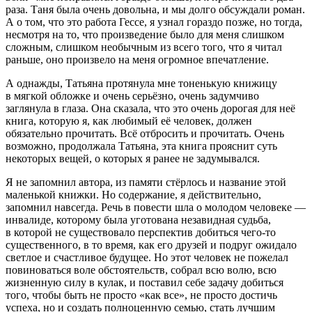
раза. Таня была очень довольна, и мы долго обсуждали роман.
А о том, что это работа Гессе, я узнал гораздо позже, но тогда,
несмотря на то, что произведение было для меня слишком
сложным, слишком необычным из всего того, что я читал
раньше, оно произвело на меня огромное впечатление.
А однажды, Татьяна протянула мне тоненькую книжицу
в мягкой обложке и очень серьёзно, очень задумчиво
заглянула в глаза. Она сказала, что это очень дорогая для неё
книга, которую я, как любимый её человек, должен
обязательно прочитать. Всё отбросить и прочитать. Очень
возможно, продолжала Татьяна, эта книга прояснит суть
некоторых вещей, о которых я ранее не задумывался.
Я не запомнил автора, из памяти стёрлось и название этой
маленькой книжки. Но содержание, я действительно,
запомнил навсегда. Речь в повести шла о молодом человеке —
инвалиде, которому была уготована незавидная судьба,
в которой не существовало перспектив добиться чего-то
существенного, в то время, как его друзей и подруг ожидало
светлое и счастливое будущее. Но этот человек не пожелал
повиноваться воле обстоятельств, собрал всю волю, всю
жизненную силу в кулак, и поставил себе задачу добиться
того, чтобы быть не просто «как все», не просто достичь
успеха, но и создать полноценную семью, стать лучшим