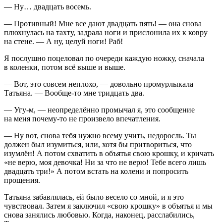
— Ну… двадцать восемь.
— Противный! Мне все дают двадцать пять! — она снова
плюхнулась на тахту, задрала ноги и прислонила их к ковру
на стене. — А ну, целуй ноги! Раб!
Я послушно поцеловал по очереди каждую ножку, сначала
в коленки, потом всё выше и выше.
— Вот, это совсем неплохо, — довольно промурлыкала
Татьяна. — Вообще-то мне тридцать два.
— Угу-м, — неопределённо промычал я, это сообщение
на меня почему-то не произвело впечатления.
— Ну вот, снова тебя нужно всему учить, недоросль. Ты
должен был изумиться, или, хотя бы притвориться, что
изумлён! А потом схватить в объятья свою крошку, и кричать
«не верю, моя девочка! Ни за что не верю! Тебе всего лишь
двадцать три!» А потом встать на колени и попросить
прощения.
Татьяна забавлялась, ей было весело со мной, и я это
чувствовал. Затем я заключил «свою крошку» в объятья и мы
снова занялись любовью. Когда, наконец, расслабились,