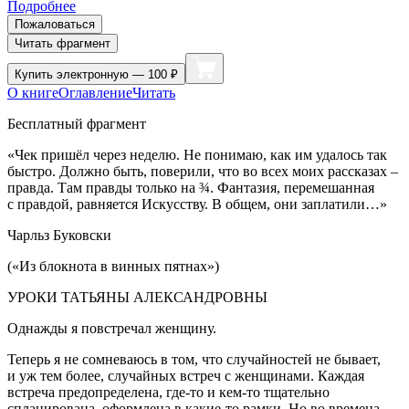
Подробнее
Пожаловаться
Читать фрагмент
Купить
электронную — 100 ₽
О книге
Оглавление
Читать
Бесплатный фрагмент
«Чек пришёл через неделю. Не понимаю, как им удалось так
быстро. Должно быть, поверили, что во всех моих рассказах
–
правда. Там правды только на ¾. Фантазия, перемешанная
с правдой, равняется Искусству. В общем, они заплатили…»
Чарльз Буковски
(«Из блокнота в винных пятнах»)
УРОКИ ТАТЬЯНЫ АЛЕКСАНДРОВНЫ
Однажды я повстречал женщину.
Теперь я не сомневаюсь в том, что случайностей не бывает,
и уж тем более, случайных встреч с женщинами. Каждая
встреча предопределена, где-то и кем-то тщательно
спланирована, оформлена в какие-то рамки. Но во времена,