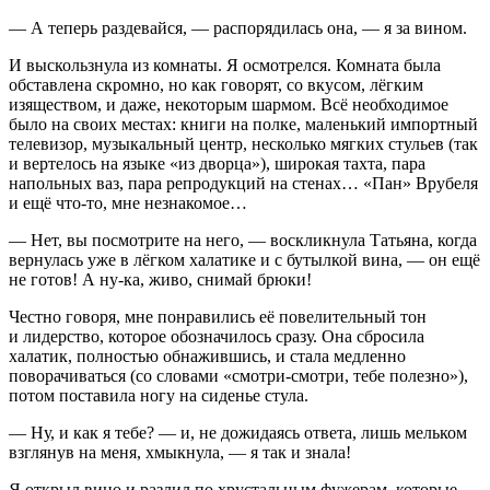
— А теперь раздевайся, — распорядилась она, — я за
вином
.
И выскользнула из комнаты. Я осмотрелся. Комната была
обставлена скромно, но как говорят, со вкусом, лёгким
изяществом, и даже, некоторым шармом. Всё необходимое
было на своих местах: книги на полке, маленький импортный
телевизор, музыкальный центр, несколько мягких стульев (так
и вертелось на языке «из дворца»), широкая тахта, пара
напольных ваз, пара репродукций на стенах… «Пан» Врубеля
и ещё что-то, мне незнакомое…
— Нет, вы посмотрите на него, — воскликнула Татьяна, когда
вернулась уже в лёгком халатике и с бутылкой вина, — он ещё
не готов! А ну-ка, живо, снимай брюки!
Честно говоря, мне понравились её повелительный тон
и лидерство, которое обозначилось сразу. Она сбросила
халатик, полностью обнажившись, и стала медленно
поворачиваться (со словами «смотри-смотри, тебе полезно»),
потом поставила ногу на сиденье стула.
— Ну, и как я тебе? — и, не дожидаясь ответа, лишь мельком
взглянув на меня, хмыкнула, — я так и знала!
Я открыл вино и разлил по хрустальным фужерам, которые,