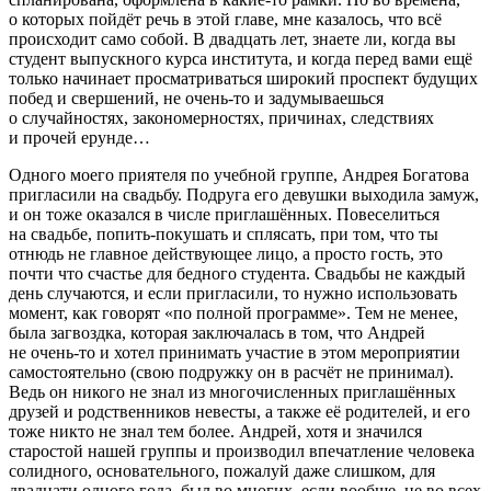
о которых пойдёт речь в этой главе, мне казалось, что всё
происходит само собой. В двадцать лет, знаете ли, когда вы
студент выпускного курса института, и когда перед вами ещё
только начинает просматриваться широкий проспект будущих
побед и свершений, не очень-то и задумываешься
о случайностях, закономерностях, причинах, следствиях
и прочей ерунде…
Одного моего приятеля по учебной группе, Андрея Богатова
пригласили на свадьбу. Подруга его девушки выходила замуж,
и он тоже оказался в числе приглашённых. Повеселиться
на свадьбе, попить-покушать и сплясать, при том, что ты
отнюдь не главное действующее лицо, а просто гость, это
почти что счастье для бедного студента. Свадьбы не каждый
день случаются, и если пригласили, то нужно использовать
момент, как говорят «по полной программе». Тем не менее,
была загвоздка, которая заключалась в том, что Андрей
не очень-то и хотел принимать участие в этом мероприятии
самостоятельно (свою подружку он в расчёт не принимал).
Ведь он никого не знал из многочисленных приглашённых
друзей и родственников невесты, а также её родителей, и его
тоже никто не знал тем более. Андрей, хотя и значился
старостой нашей группы и производил впечатление человека
солидного, основательного, пожалуй даже слишком, для
двадцати одного года, был во многих, если вообще, не во всех