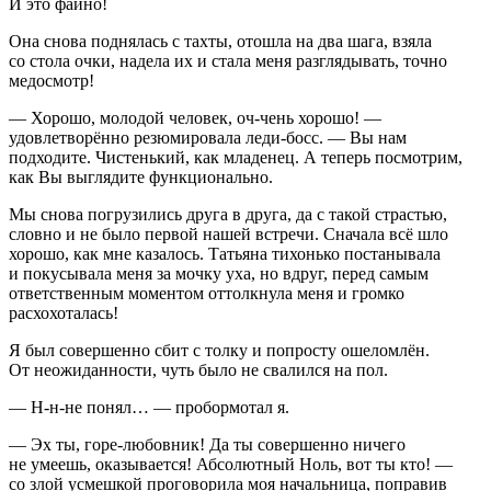
И это
файно!
Она снова поднялась с тахты, отошла на два шага, взяла
со стола очки, надела их и стала меня разглядывать, точно
медосмотр!
— Хорошо, молодой человек, оч-чень хорошо! —
удовлетворённо резюмировала леди-босс. — Вы нам
подходите. Чистенький, как младенец. А теперь посмотрим,
как Вы выглядите функционально.
Мы снова погрузились друга в друга, да с такой страстью,
словно и не было первой нашей встречи. Сначала всё шло
хорошо, как мне казалось. Татьяна тихонько постанывала
и покусывала меня за мочку уха, но вдруг, перед самым
ответственным моментом оттолкнула меня и громко
расхохоталась!
Я был совершенно сбит с толку и попросту ошеломлён.
От неожиданности, чуть было не свалился на пол.
— Н-н-не понял… — пробормотал я.
— Эх ты, горе-любовник! Да ты совершенно ничего
не умеешь, оказывается! Абсолютный Ноль, вот ты кто! —
со злой усмешкой проговорила моя начальница, поправив