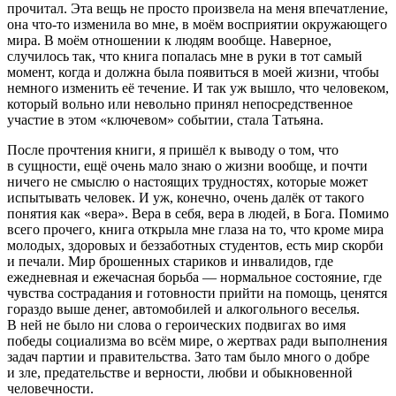
прочитал. Эта вещь не просто произвела на меня впечатление,
она что-то изменила во мне, в моём восприятии окружающего
мира. В моём отношении к людям вообще. Наверное,
случилось так, что книга попалась мне в руки в тот самый
момент, когда и должна была появиться в моей жизни, чтобы
немного изменить её течение. И так уж вышло, что человеком,
который вольно или невольно принял непосредственное
участие в этом «ключевом» событии, стала Татьяна.
После прочтения книги, я пришёл к выводу о том, что
в сущности, ещё очень мало знаю о жизни вообще, и почти
ничего не смыслю о настоящих трудностях, которые может
испытывать человек. И уж, конечно, очень далёк от такого
понятия как «вера». Вера в себя, вера в людей, в Бога. Помимо
всего прочего, книга открыла мне глаза на то, что кроме мира
молодых, здоровых и беззаботных студентов, есть мир скорби
и печали. Мир брошенных стариков и инвалидов, где
ежедневная и ежечасная борьба — нормальное состояние, где
чувства сострадания и готовности прийти на помощь, ценятся
гораздо выше денег, автомобилей и алкогольного веселья.
В ней не было ни слова о героических подвигах во имя
победы социализма во всём мире, о жертвах ради выполнения
задач партии и правительства. Зато там было много о добре
и зле, предательстве и верности, любви и обыкновенной
человечности.