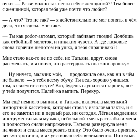
очки. — Разве можно так вести себя с женщиной?! Тем более
с женщиной, которая тебя уже почти что любит?
— А что? Что не так? — я действительно не мог понять, в чём
дело, что я сделал «не так».
— Ты как робот-автомат, который забивает гвозди! Долбишь
как отбойный молоток, и никаких чувств. А где ласковые
слова горячим шёпотом на ушко, я тебя спрашиваю?!
Мне стало как-то не по себе, но Татьяна, вдруг, снова
рассмеялась, и я понял, что рассердилась она «понарошку».
— Ну ничего, мальчик мой, — продолжила она, как ни в чём
не бывало, — я тебя всему
обучу.
Ты ведь хорошо учишься,
там, в своём институте? Вот, будешь слушаться старших, всё
у тебя получится. Налей-ка выпить. Перекур.
Мы ещё немного выпили, и Татьяна включила маленький
импортный кассетник, который стоял у изголовья тахты, и я
его не заметил ни в первый раз, ни сегодня. Лёгкая медленная
инструментальная музыка, небольшой хмель расслабили меня
и полностью сняли напряжение. Татьяна развернула меня
на живот и стала массировать спину. Это было очень приятно,
весьма
эротич
но, и я чувствовал себя великолепно. Потом мы