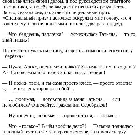
снова занялись своим делом, и под руководством опытного
наставника, я, по её словам достиг неплохих результатов.
За это, сказала она, полагается специальный приз.
«Специальный приз» настолько вскружил мне голову, что я
взлетел, чуть ли не под самый потолок, два раза подряд.
— Что, балдеешь, падлочка? — усмехнулась Татьяна, — то-то,
знай наших!
Потом откинулась на спину, и сделала гимнастическую позу
«берёзка»
— Ну-ка, Алекс, оцени мои ножки? Какими ты их находишь?
А? Ты совсем мною не восхищаешься, грубиян!
— И ножки твои, и ты сама просто класс, — просто ответил
я, — мне очень хорошо с тобой…
— … любимая, — договорила за меня Татьяна. — Или
не любимая? Отвечайте, гражданин Серебряков!
— Ну конечно, любимая, — пролепетал я, — только…
— Что, «только»? В чём вообще дело?! — Татьяна поднялась
в полный рост на тахте и грозно смотрела на меня сверху.