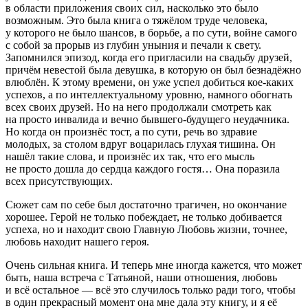
в области приложения своих сил, насколько это было
возможным. Это была книга о тяжёлом труде человека,
у которого не было шансов, в борьбе, а по сути, войне самого
с собой за прорыв из глубин уныния и печали к свету.
Запомнился эпизод, когда его пригласили на свадьбу друзей,
причём невестой была девушка, в которую он был безнадёжно
влюблён. К этому времени, он уже успел добиться кое-каких
успехов, а по интеллектуальному уровню, намного обогнать
всех своих друзей. Но на него продолжали смотреть как
на просто инвалида и вечно бывшего-будущего неудачника.
Но когда он произнёс тост, а по сути, речь во здравие
молодых, за столом вдруг воцарилась глухая тишина. Он
нашёл такие слова, и произнёс их так, что его мысль
не просто дошла до сердца каждого гостя… Она поразила
всех присутствующих.
Сюжет сам по себе был достаточно трагичен, но окончание
хорошее. Герой не только побеждает, не только добивается
успеха, но и находит свою Главную Любовь жизни, точнее,
любовь находит нашего героя.
Очень сильная книга. И теперь мне иногда кажется, что может
быть, наша встреча с Татьяной, наши отношения, любовь
и всё остальное — всё это случилось только ради того, чтобы
в один прекрасный момент она мне дала эту книгу, и я её