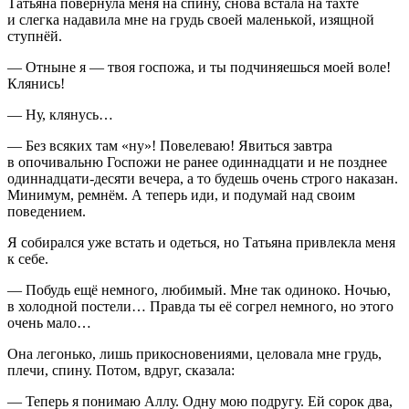
Татьяна повернула меня на спину, снова встала на тахте
и слегка надавила мне на грудь своей маленькой, изящной
ступнёй.
— Отныне я — твоя госпожа, и ты подчиняешься моей воле!
Клянись!
— Ну, клянусь…
— Без всяких там «ну»! Повелеваю! Явиться завтра
в опочивальню Госпожи не ранее одиннадцати и не позднее
одиннадцати-десяти вечера, а то будешь очень строго наказан.
Минимум, ремнём. А теперь иди, и подумай над своим
поведением.
Я собирался уже встать и одеться, но Татьяна привлекла меня
к себе.
— Побудь ещё немного, любимый. Мне так одиноко. Ночью,
в холодной постели… Правда ты её согрел немного, но этого
очень мало…
Она легонько, лишь прикосновениями, целовала мне грудь,
плечи, спину. Потом, вдруг, сказала:
— Теперь я понимаю Аллу. Одну мою подругу. Ей сорок два,