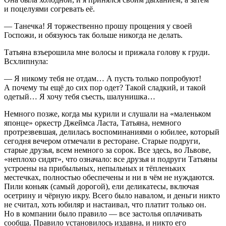
и поцелуями согревать её.
— Танечка! Я торжественно прошу прощения у своей
Госпожи, и обязуюсь так больше никогда не делать.
Татьяна взъерошила мне волосы и прижала голову к груди.
Всхлипнула:
— Я никому тебя не отдам… А пусть только попробуют!
А почему ты ещё до сих пор одет? Такой сладкий, и такой
одетый… Я хочу тебя съесть, шалунишка…
Немного позже, когда мы
курил
и и слушали на «маленьком
японце» оркестр Джеймса Ласта, Татьяна, немного
протрезвевшая, делилась воспоминаниями о юбилее, который
сегодня вечером отмечали в ресторане. Старые подруги,
старые друзья, всем немного за сорок. Все здесь, во Львове,
«неплохо сидят», что означало: все друзья и подруги Татьяны
устроены на прибыльных, непыльных и тёпленьких
местечках, полностью обеспечены и ни в чём не нуждаются.
Пили коньяк (самый дорогой), ели деликатесы, включая
осетрину и чёрную икру. Всего было навалом, и деньги никто
не считал, хоть юбиляр и настаивал, что платит только он.
Но в компании было правило — все застолья оплачивать
сообща. Правило установилось издавна, и никто его