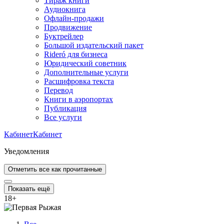
Тираж книги
Аудиокнига
Офлайн-продажи
Продвижение
Буктрейлер
Большой издательский пакет
Rideró для бизнеса
Юридический советник
Дополнительные услуги
Расшифровка текста
Перевод
Книги в аэропортах
Публикация
Все услуги
Кабинет
Кабинет
Уведомления
Отметить все как прочитанные
Показать ещё
18
+