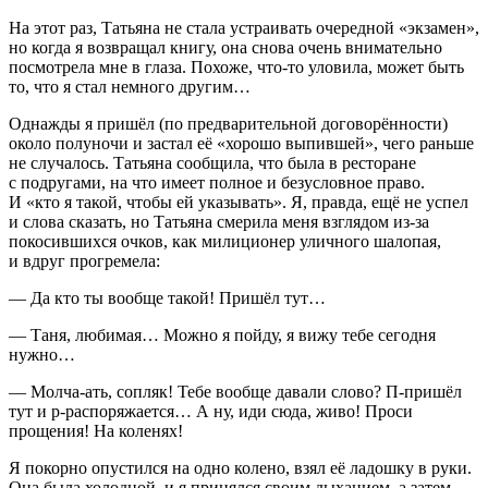
На этот раз, Татьяна не стала устраивать очередной «экзамен»,
но когда я возвращал книгу, она снова очень внимательно
посмотрела мне в глаза. Похоже, что-то уловила, может быть
то, что я стал немного другим…
Однажды я пришёл (по предварительной договорённости)
около полуночи и застал её «хорошо выпившей», чего раньше
не случалось. Татьяна сообщила, что была в ресторане
с подругами, на что имеет полное и безусловное право.
И «кто я такой, чтобы ей указывать». Я, правда, ещё не успел
и слова сказать, но Татьяна смерила меня взглядом из-за
покосившихся очков, как милиционер уличного шалопая,
и вдруг прогремела:
— Да кто ты вообще такой! Пришёл тут…
— Таня, любимая… Можно я пойду, я вижу тебе сегодня
нужно…
— Молча-ать, сопляк! Тебе вообще давали слово? П-пришёл
тут и р-распоряжается… А ну, иди сюда, живо! Проси
прощения! На коленях!
Я покорно опустился на одно колено, взял её ладошку в руки.
Она была холодной, и я принялся своим дыханием, а затем