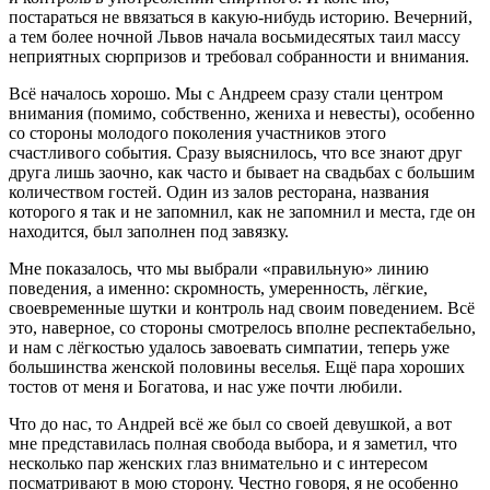
постараться не ввязаться в какую-нибудь историю. Вечерний,
а тем более ночной Львов начала восьмидесятых таил массу
неприятных сюрпризов и требовал собранности и внимания.
Всё началось хорошо. Мы с Андреем сразу стали центром
внимания (помимо, собственно, жениха и невесты), особенно
со стороны молодого поколения участников этого
счастливого события. Сразу выяснилось, что все знают друг
друга лишь заочно, как часто и бывает на свадьбах с большим
количеством гостей. Один из залов ресторана, названия
которого я так и не запомнил, как не запомнил и места, где он
находится, был заполнен под завязку.
Мне показалось, что мы выбрали «правильную» линию
поведения, а именно: скромность, умеренность, лёгкие,
своевременные шутки и контроль над своим поведением. Всё
это, наверное, со стороны смотрелось вполне респектабельно,
и нам с лёгкостью удалось завоевать симпатии, теперь уже
большинства женской половины веселья. Ещё пара хороших
тостов от меня и Богатова, и нас уже почти любили.
Что до нас, то Андрей всё же был со своей девушкой, а вот
мне представилась полная свобода выбора, и я заметил, что
несколько пар женских глаз внимательно и с интересом
посматривают в мою сторону. Честно говоря, я не особенно