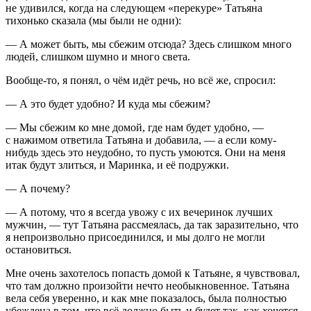
не удивился, когда на следующем «перекуре» Татьяна
тихонько сказала (мы были не одни):
— А может быть, мы сбежим отсюда? Здесь слишком много
людей, слишком шумно и много света.
Вообще-то, я понял, о чём идёт речь, но всё же, спросил:
— А это будет удобно? И куда мы сбежим?
— Мы сбежим ко мне домой, где нам будет удобно, —
с нажимом ответила Татьяна и добавила, — а если кому-
нибудь здесь это неудобно, то пусть умоются. Они на меня
итак будут злиться, и Маринка, и её подружки.
— А почему?
— А потому, что я
всегда
увожу с их вечеринок лучших
мужчин, — тут Татьяна рассмеялась, да так заразительно, что
я непроизвольно присоединился, и мы долго не могли
остановиться.
Мне очень захотелось попасть домой к Татьяне, я чувствовал,
что там должно произойти нечто необыкновенное. Татьяна
вела себя уверенно, и как мне показалось, была полностью
убеждена в том, что всё должно быть и будет так, как хочется