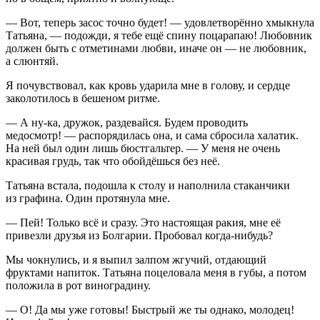
— Вот, теперь засос точно будет! — удовлетворённо хмыкнула
Татьяна, — подожди, я тебе ещё спину поцарапаю! Любовник
должен быть с отметинами любви, иначе он — не любовник,
а слюнтяй.
Я почувствовал, как кровь ударила мне в голову, и сердце
заколотилось в бешеном ритме.
— А ну-ка, дружок, раздевайся. Будем проводить
медосмотр! — распорядилась она, и сама сбросила халатик.
На ней был один лишь бюстгальтер. — У меня не очень
красивая грудь, так что обойдёшься без неё.
Татьяна встала, подошла к столу и наполнила стаканчики
из графина. Один протянула мне.
— Пей! Только всё и сразу. Это настоящая ракия, мне её
привезли друзья из Болгарии. Пробовал когда-нибудь?
Мы чокнулись, и я выпил залпом жгучий, отдающий
фруктами напиток. Татьяна поцеловала меня в губы, а потом
положила в рот виноградину.
— О! Да мы уже готовы! Быстрый же ты однако, м
о
лодец!