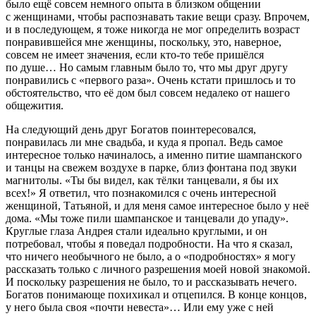
было ещё совсем немного опыта в близком общении
с женщинами, чтобы распознавать такие вещи сразу. Впрочем,
и в последующем, я тоже никогда не мог определить возраст
понравившейся мне женщины, поскольку, это, наверное,
совсем не имеет значения, если кто-то тебе пришёлся
по душе… Но самым главным было то, что мы друг другу
понравились с «первого раза». Очень кстати пришлось и то
обстоятельство, что её дом был совсем недалеко от нашего
общежития.
На следующий день друг Богатов поинтересовался,
понравилась ли мне свадьба, и куда я пропал. Ведь самое
интересное только начиналось, а именно питие шампанского
и танцы на свежем воздухе в парке, близ фонтана под звуки
магнитолы. «Ты бы видел, как тёлки танцевали, я бы их
всех!» Я ответил, что познакомился с очень интересной
женщиной, Татьяной, и для меня самое интересное было у неё
дома. «Мы тоже пили шампанское и танцевали до упаду».
Круглые глаза Андрея стали идеально круглыми, и он
потребовал, чтобы я поведал подробности. На что я сказал,
что ничего необычного не было, а о «подробностях» я могу
рассказать только с личного разрешения моей новой знакомой.
И поскольку разрешения не было, то и рассказывать нечего.
Богатов понимающе похихикал и отцепился. В конце концов,
у него была своя «почти невеста»… Или ему уже с ней