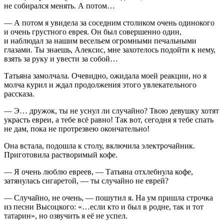
не собирался менять. А потом…
— А потом я увидела за соседним столиком очень одинокого
и очень грустного еврея. Он был совершенно один,
и наблюдал за нашим весельем огромными печальными
глазами. Ты знаешь, Алексис, мне захотелось подойти к нему,
взять за руку и увести за собой…
Татьяна замолчала. Очевидно, ожидала моей реакции, но я
молча
курил
и ждал продолжения этого увлекательного
рассказа.
— Э… дружок, ты не уснул ли случайно? Твою девушку хотят
украсть
евреи
, а тебе всё равно! Так вот, сегодня я тебе спать
не дам, пока не протрезвею окончательно!
Она встала, подошла к столу, включила электрочайник.
Приготовила растворимый кофе.
— Я очень люблю евреев, — Татьяна отхлебнула кофе,
затянулась
сигар
етой, — ты случайно не
еврей
?
— Случайно, не очень, — пошутил я. На ум пришла строчка
из песни Высоцкого: «…если кто и был в родне, так и тот
татарин», но озвучить я её не успел.