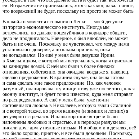
ей. Возражения не принимались, хотя я как мог, давал понять,
что возражений не будет, поскольку их просто не может быть.
В какой-то момент я вспомнил о Ленке — моей девушке
из торгово-экономического института. Иногда мы
встречались, но дальше поцелуйчиков в коридоре общаги,
дело не продвигалось. Наверное, я был влюблён, но может
быть и не очень. Поскольку не чувствовал, что между нами
установилось доверие, а по каким причинам, пока
не догадывался. Но ещё у меня была девушка Ирина
в Хмельницком, с которой мы встречались, когда я приезжал
на каникулы домой. С ней мы были в более близких
отношениях, собственно, она ожидала, когда же я, наконец,
сделаю предложение. В крайнем случае, она была готова
и сама сделать мне такое предложение. Но, как человек
разумный, планировала эту инициативу уже после того, как я
окончу институт, и будет точно известно, куда меня отправят
по распределению. А ещё у меня была, уже почти
состоявшаяся любовь в Николаеве, которую звали Сталиной
и с которой также, во время каникул (и зимних и летних) я
регулярно встречался. И наши короткие встречи были
наполнены любовью и страстью, а в периоды разлуки мы
писали друг другу нежные письма. И в общем и в деталях, всё
это было хорошо, приятно, и все были довольны. Поскольку,
на мой взгляд, я очень хорошо относился ко всем своим