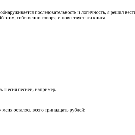
а обнаруживается последовательность и логичность, я решил вес
б этом, собственно говоря, и повествует эта книга.
. Песня́ песне́й, например.
у меня осталось всего три
надцат
ь рублей: