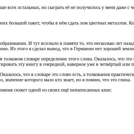
е всех остальных, но сыграть её не получилось у меня даже с ч
них большой пакет, чтобы в нём сдать лом цветных металлов. Ког
бразовании. И тут всплыло в памяти то, что несколько лет наза
ю. Из этого я сделал вывод, что в Германии нет хорошей земли
 толковом словаре определение этого слова. Оказалось, что это
ировать эту книгу в очередной, наверное уже в четвёртый или п
Оказалось, что в словаре это слово есть, а толкования практическ
о, значение которого мало кто знает, но я помню, что это глина.
помнив сюжет одной из своих ещё ненаписанных книг.