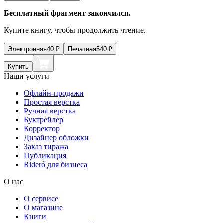
Бесплатный фрагмент закончился.
Купите книгу, чтобы продолжить чтение.
Электронная
40
₽
Печатная
540
₽
Купить
Наши услуги
Офлайн-продажи
Простая верстка
Ручная верстка
Буктрейлер
Корректор
Дизайнер обложки
Заказ тиража
Публикация
Rideró для бизнеса
О нас
О сервисе
О магазине
Книги