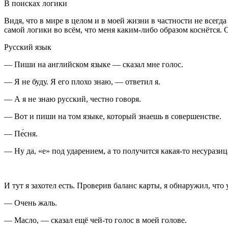
В поисках логики
Видя, что в мире в целом и в моей жизни в частности не всегд
самой логики во всём, что меня каким-либо образом коснётся. О
Русский язык
— Пиши на английском языке — сказал мне голос.
— Я не буду. Я его плохо знаю, — ответил я.
— А я не знаю русский, честно говоря.
— Вот и пиши на том языке, который знаешь в совершенстве.
— Пе́сня.
— Ну да, «е» под ударением, а то получится какая-то несуразица
И тут я захотел есть. Проверив баланс карты, я обнаружил, что 
— Очень жаль.
— Масло, — сказал ещё чей-то голос в моей голове.