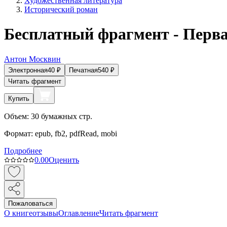
Художественная литература
Исторический роман
Бесплатный фрагмент - Перв
Антон Москвин
Электронная
40
₽
Печатная
540
₽
Читать фрагмент
Купить
Объем:
30
бумажных стр.
Формат:
epub, fb2, pdfRead, mobi
Подробнее
0.0
0
Оценить
Пожаловаться
О книге
отзывы
Оглавление
Читать фрагмент