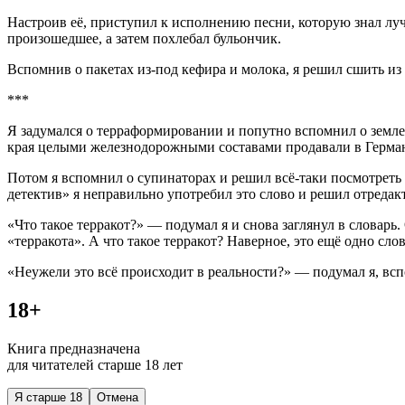
Настроив её, приступил к исполнению песни, которую знал лучш
произошедшее, а затем похлебал бульончик.
Вспомнив о пакетах из-под кефира и молока, я решил сшить из 
***
Я задумался о терраформировании и попутно вспомнил о землео
края целыми железнодорожными составами продавали в Германи
Потом я вспомнил о супинаторах и решил всё-таки посмотреть в
детектив» я неправильно употребил это слово и решил отредакт
«Что такое терракот?» — подумал я и снова заглянул в словарь. 
«терракота». А что такое терракот? Наверное, это ещё одно слов
«Неужели это всё происходит в реальности?» — подумал я, вс
18+
Книга предназначена
для читателей старше 18 лет
Я старше 18
Отмена