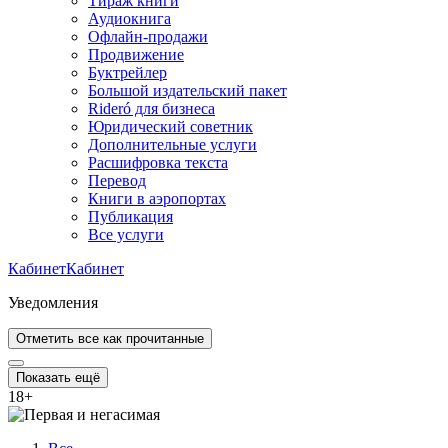
Тираж книги
Аудиокнига
Офлайн-продажи
Продвижение
Буктрейлер
Большой издательский пакет
Rideró для бизнеса
Юридический советник
Дополнительные услуги
Расшифровка текста
Перевод
Книги в аэропортах
Публикация
Все услуги
Кабинет
Кабинет
Уведомления
Отметить все как прочитанные
Показать ещё
18
+