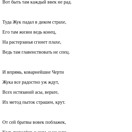
Вот быть там каждый ввек не рад.
Туда Жук падал в диком страхе,
Его там жизни ведь конец,
На растерзанья сгинет плахе,
Ведь там главенствовать не спец.
И впрямь, коварнейшие Черти
Жука все радостно уж ждут,
Всех истязаний асы, верьте,
Их метод пыток страшен, крут.
От сей братвы вовек поблажек,