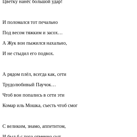
Цветку нанёс большой удар!
И поломался тот печально
Под весом тяжким и засох…
А Жук вон пыжился нахально,
И не стыдил его подвох.
А рядом плёл, всегда как, сети
Трудолюбивый Паучок…
Чтоб вон попались в сети эти
Комар иль Мошка, съесть чтоб смог
С великим, знамо, аппетитом,
И был б с того отменно сыт.