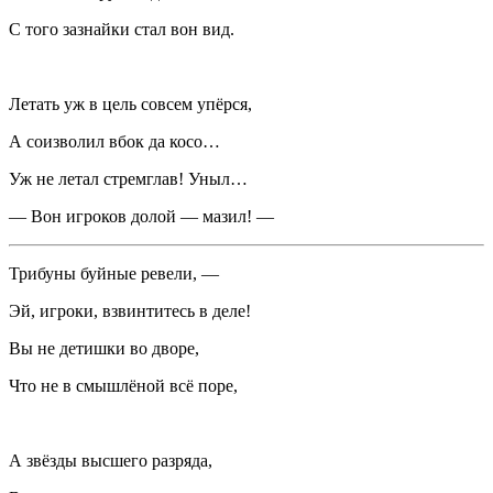
С того зазнайки стал вон вид.
Летать уж в цель совсем упёрся,
А соизволил вбок да косо…
Уж не летал стремглав! Уныл…
— Вон игроков долой — мазил! —
Трибуны буйные ревели, —
Эй, игроки, взвинтитесь в деле!
Вы не детишки во дворе,
Что не в смышлёной всё поре,
А звёзды высшего разряда,