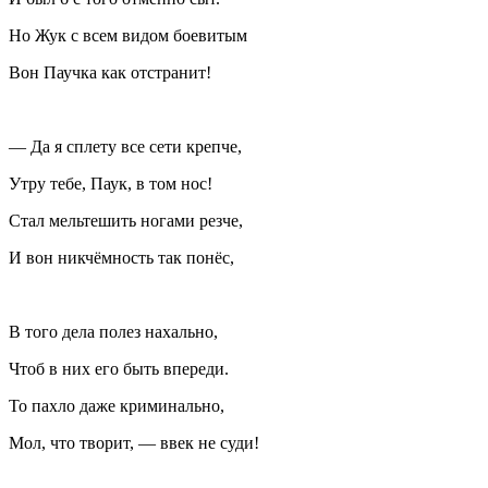
Но Жук с всем видом боевитым
Вон Паучка как отстранит!
— Да я сплету все сети крепче,
Утру тебе, Паук, в том нос!
Стал мельтешить ногами резче,
И вон никчёмность так понёс,
В того дела полез нахально,
Чтоб в них его быть впереди.
То пахло даже криминально,
Мол, что творит, — ввек не суди!