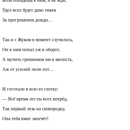
Коль попадёшь к ним, и не жди,
Удел всех будет дико тяжек
За прегрешения дожди…
Так и с Жуком в момент случилось,
Он к ним попал уж в оборот,
А мучить грешников им в милость,
Аж от усилий лили пот…
И гоготали в всю‐то глотку:
— Всё время лез ты всех вперёд,
Так первый лезь на сковородку,
Она тебя вмиг запечёт!