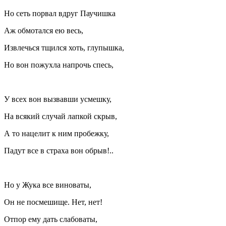
Но сеть порвал вдруг Паучишка
Аж обмотался ею весь,
Извлечься тщился хоть, глупышка,
Но вон пожухла напрочь спесь,
У всех вон вызвавши усмешку,
На всякий случай лапкой скрыв,
А то нацелит к ним пробежку,
Падут все в страха вон обрыв!..
Но у Жука все виноваты,
Он не посмешище. Нет, нет!
Отпор ему дать слабоваты,