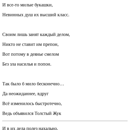
И все‐то милые букашки,
Невинных душ их высший класс.
Своим лишь занят каждый делом,
Никто не ставит им препон,
Вот потому в деянье смелом
Без зла
насил
ья и попон.
Так было б мило бесконечно…
Да неожиданнее, вдруг
Всё изменилось быстротечно,
Ведь объявился Толстый Жук
И в их дела полез нахально,