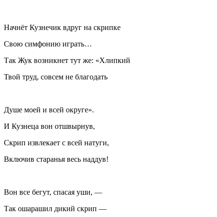
Начнёт Кузнечик вдруг на скрипке
Свою симфонию играть…
Так Жук возникнет тут же: «Хлипкий
Твой труд, совсем не благодать
Душе моей и всей округе».
И Кузнеца вон отшвырнув,
Скрип извлекает с всей натуги,
Включив старанья весь наддув!
Вон все бегут, спасая уши, —
Так ошарашил дикий скрип —