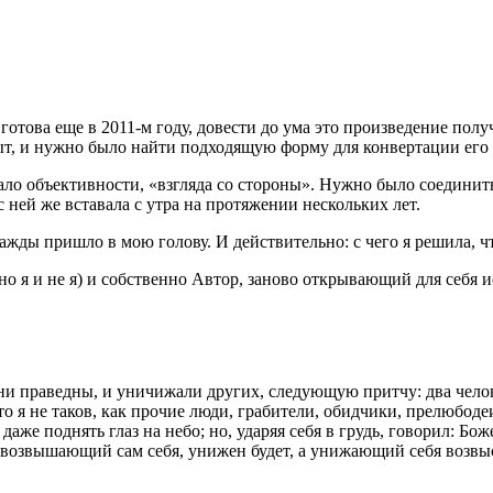
отова еще в 2011-м году, довести до ума это произведение полу
пыт, и нужно было найти подходящую форму для конвертации его
атало объективности, «взгляда со стороны». Нужно было соединит
 ней же вставала с утра на протяжении нескольких лет.
ажды пришло в мою голову. И действительно: с чего я решила, чт
но я и не я) и собственно Автор, заново открывающий для себя 
они праведны, и уничижали других, следующую притчу: два чело
что я не таков, как прочие люди, грабители, обидчики, прелюбоде
 даже поднять глаз на небо; но, ударяя себя в грудь, говорил: Б
, возвышающий сам себя, унижен будет, а унижающий себя возвы