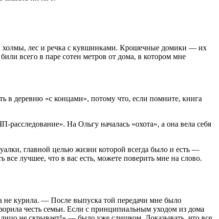
я: холмы, лес и речка с кувшинками. Крошечные домики — их
или всего в паре сотен метров от дома, в котором мне
ть в деревню «с концами», потому что, если помните, книга
-расследование». На Ольгу началась «охота», а она вела себя
алки, главной целью жизни которой всегда было и есть —
все лучшее, что в вас есть, можете поверить мне на слово.
а не курила. — После выпуска той передачи мне было
озорила честь семьи. Если с принципиальным уходом из дома
е лицо не скрывает!» — было уже слишком. Доказывать, что все