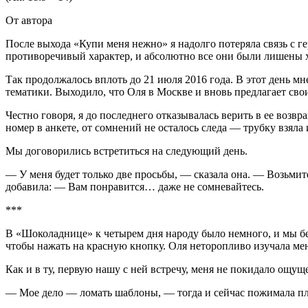
От автора
После выхода «Купи меня нежно»
я надолго потеряла связь с г
противоречивый характер, и абсолютно все они были лишены х
Так продолжалось вплоть до 21 июля 2016 года. В этот день м
тематики. Выходило, что Оля в Москве и вновь предлагает сво
Честно говоря, я до последнего отказывалась верить в ее воз
номер в анкете, от сомнений не осталось следа — трубку взяла
Мы договорились встретиться на следующий день.
— У меня будет только две просьбы, — сказала она. — Возьмит
добавила: — Вам понравится… даже не сомневайтесь.
***
В «Шоколаднице» к четырем дня народу было немного, и мы бе
чтобы нажать на красную кнопку. Оля неторопливо изучала меню
Как и в ту, первую нашу с ней встречу, меня не покидало ощу
— Мое дело — ломать шаблоны, — тогда и сейчас пожимала пл