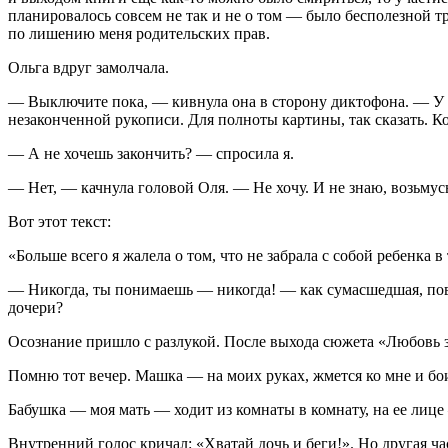
планировалось совсем не так и не о том — было бесполезной 
по лишению меня родительских прав.
Ольга вдруг замолчала.
— Выключите пока, — кивнула она в сторону диктофона. — У м
незаконченной рукописи. Для полноты картины, так сказать. Ко
— А не хочешь закончить? — спросила я.
— Нет, — качнула головой Оля. — Не хочу. И не знаю, возьмусь
Вот этот текст:
«Больше всего я жалела о том, что не забрала с собой ребенка в 
— Никогда, ты понимаешь — никогда! — как сумасшедшая, повто
дочери?
Осознание пришло с разлукой. После выхода сюжета «Любовь за 
Помню тот вечер. Машка — на моих руках, жмется ко мне и боит
Бабушка — моя мать — ходит из комнаты в комнату, на ее лице 
Внутренний голос кричал: «Хватай дочь и беги!». Но другая ча