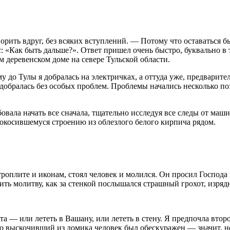
ворить вдруг, без всяких вступлений. — Потому что оставаться 
ос: «Как быть дальше?». Ответ пришел очень быстро, буквально 
м деревенском доме на севере Тульской области.
у до Тулы я добралась на электричках, а оттуда уже, предварит
 добралась без особых проблем. Проблемы начались несколько по
овала начать все сначала, тщательно исследуя все следы от ма
покосившемуся строению из облезлого белого кирпича рядом.
троплите и иконам, стоял человек и молился. Он просил Господа 
нчить молитву, как за стенкой послышался страшный грохот, изр
та — или лететь в Вашану, или лететь в стену. Я предпочла втор
то выскочивший из домика человек был обескуражен — значит, не