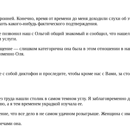
ероиней. Конечно, время от времени до меня доходили слухи об 
оть какого-нибудь фактического подтверждения.
не позвонил наш с Ольгой общий знакомый и сообщил, что нашел
и услуги.
вращение — слишком категорична она была в этом отношении в на
 именно Оля.
е с собой диктофон и проследите, чтобы кроме нас с Вами, за с
з труда нашли столик в самом темном углу. Я заблаговременно 
, а я тем временем украдкой изучала ее.
щение, что все дело в не самом удачном розыгрыше. Женщина с 
ечами она.