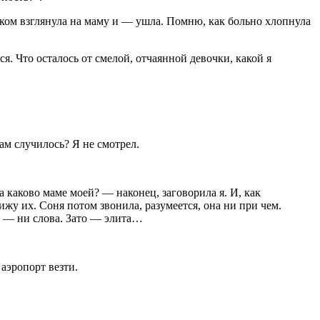
льком взглянула на маму и — ушла. Помню, как больно хлопнула
я. Что осталось от смелой, отчаянной девочки, какой я
ам случилось? Я не смотрел.
 каково маме моей? — наконец, заговорила я. И, как
ижу их. Соня потом звонила, разумеется, она ни при чем.
е — ни слова. Зато — элита…
 аэропорт везти.