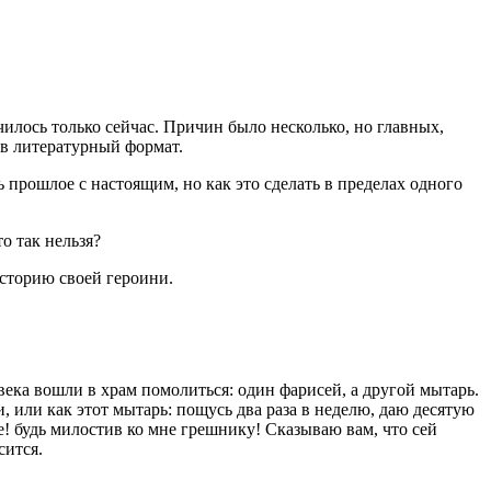
чилось только сейчас. Причин было несколько, но главных,
 в литературный формат.
ь прошлое с настоящим, но как это сделать в пределах одного
о так нельзя?
историю своей героини.
века вошли в храм помолиться: один фарисей, а другой мытарь.
и, или как этот мытарь: пощусь два раза в неделю, даю десятую
оже! будь милостив ко мне грешнику! Сказываю вам, что сей
сится.