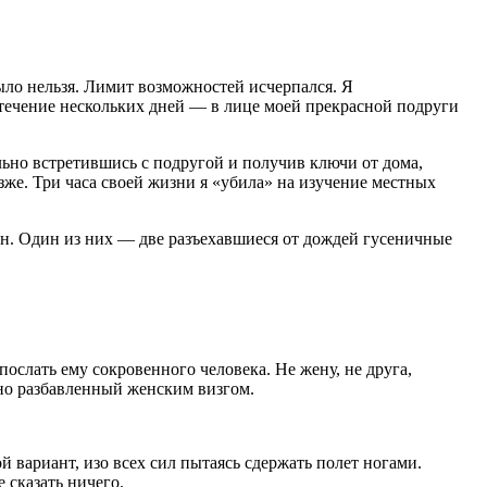
было нельзя. Лимит возможностей исчерпался. Я
в течение нескольких дней — в лице моей прекрасной подруги
ельно встретившись с подругой и получив ключи от дома,
зже. Три часа своей жизни я «убила» на изучение местных
шин. Один из них — две разъехавшиеся от дождей гусеничные
послать ему сокровенного человека. Не жену, не друга,
ядно разбавленный женским визгом.
ой вариант, изо всех сил пытаясь сдержать полет ногами.
 сказать ничего.