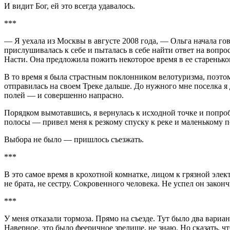
И видит Бог, ей это всегда удавалось.
***
— Я уехала из Москвы в августе 2008 года, — Ольга начала го
прислушивалась к себе и пыталась в себе найти ответ на вопр
Насти. Она предложила пожить некоторое время в ее старенько
В то время я была страстным поклонником велотуризма, поэтом
отправилась на своем Треке дальше. До нужного мне поселка я
полей — и совершенно напрасно.
Порядком вымотавшись, я вернулась к исходной точке и попроб
полосы — привел меня к резкому спуску к реке и маленькому 
Выбора не было — пришлось съезжать.
***
В это самое время в крохотной комнатке, лицом к грязной элек
не брата, не сестру. Сокровенного человека. Не успел он зако
***
У меня отказали тормоза. Прямо на съезде. Тут было два вариан
Наверное, это было фееричное зрелище, не знаю. Но сказать, ч