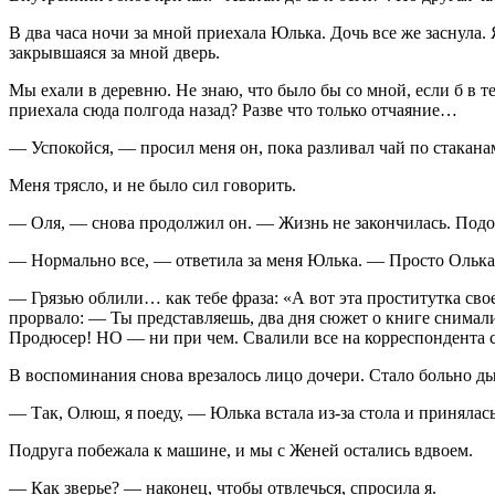
В два часа ночи за мной приехала Юлька. Дочь все же заснула.
закрывшаяся за мной дверь.
Мы ехали в деревню. Не знаю, что было бы со мной, если б в те
приехала сюда полгода назад? Разве что только отчаяние…
— Успокойся, — просил меня он, пока разливал чай по стаканам
Меня трясло, и не было сил говорить.
— Оля, — снова продолжил он. — Жизнь не закончилась. Подожди
— Нормально все, — ответила за меня Юлька. — Просто Олька 
— Грязью облили… как тебе фраза: «А вот эта проститутка свое
прорвало: — Ты представляешь, два дня сюжет о книге снимали,
Продюсер! НО — ни при чем. Свалили все на корреспондента с
В воспоминания снова врезалось лицо дочери. Стало больно д
— Так, Олюш, я поеду, — Юлька встала из-за стола и принялась
Подруга побежала к машине, и мы с Женей остались вдвоем.
— Как зверье? — наконец, чтобы отвлечься, спросила я.