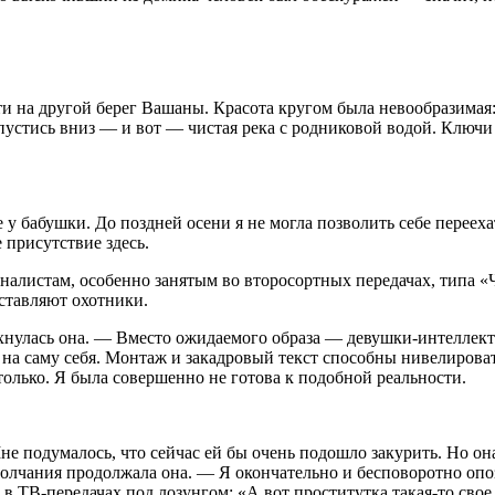
ти на другой берег Вашаны. Красота кругом была невообразима
устись вниз — и вот — чистая река с родниковой водой. Ключи б
 у бабушки. До поздней осени я не могла позволить себе перееха
 присутствие здесь.
алистам, особенно занятым во второсортных передачах, типа «ЧП
дставляют охотники.
нулась она. — Вместо ожидаемого образа — девушки-интеллекту
а саму себя. Монтаж и закадровый текст способны нивелировать 
только. Я была совершенно не готова к подобной реальности.
е подумалось, что сейчас ей бы очень подошло закурить. Но он
 молчания продолжала она. — Я окончательно и бесповоротно оп
 в ТВ-передачах под лозунгом: «А вот проститутка такая-то сво