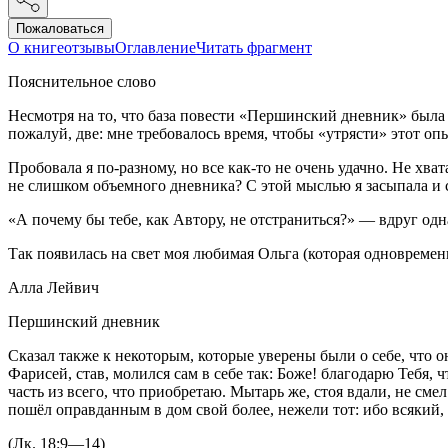
Пожаловаться
О книге
отзывы
Оглавление
Читать фрагмент
Пояснительное слово
Несмотря на то, что база повести «Першинский дневник» была г
пожалуй, две: мне требовалось время, чтобы «утрясти» этот о
Пробовала я по-разному, но все как-то не очень удачно. Не хв
не слишком объемного дневника? С этой мыслью я засыпала и с
«А почему бы тебе, как Автору, не отстраниться?» — вдруг одн
Так появилась на свет моя любимая Ольга (которая одновремен
Алла Лейвич
Першинский дневник
Сказал также к некоторым, которые уверены были о себе, что 
Фарисей, став, молился сам в себе так: Боже! благодарю Тебя, 
часть из всего, что приобретаю. Мытарь же, стоя вдали, не смел
пошёл оправданным в дом свой более, нежели тот: ибо всякий
(Лк. 18:9—14)