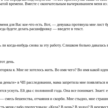
тратой времени. Вместе с окончательным вычеркиванием меня из
еня для Вас кое-что есть. Вот, — девушка протянула мне лист 
гда будете делать расшифровку — введете в текст.
 ли когда-нибудь снова за эту работу. Слишком больно давалась 
тот день.
ряла я. Мне не хотелось жить. Во имя чего? Во имя какой идеи
деньги» в ЧП расследовании, мама запретила мне появляться на 
ся уснуть. Ей два с половиной года. Она все понимает. Знает: 
— смесь бешенства, отчаяния и скорби. Мне стыдно, мне страшно
сть меня слабо протестовала: «Куда? В ночь? В холод? В неизвес