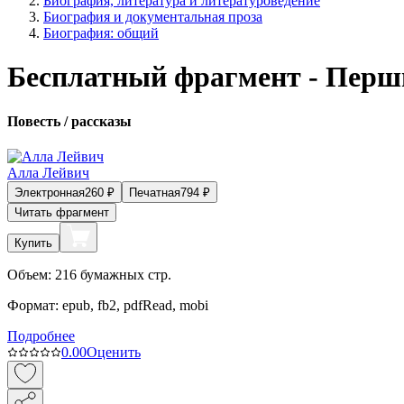
Биография, литература и литературоведение
Биография и документальная проза
Биография: общий
Бесплатный фрагмент - Перш
Повесть / рассказы
Алла Лейвич
Электронная
260
₽
Печатная
794
₽
Читать фрагмент
Купить
Объем:
216
бумажных стр.
Формат:
epub, fb2, pdfRead, mobi
Подробнее
0.0
0
Оценить