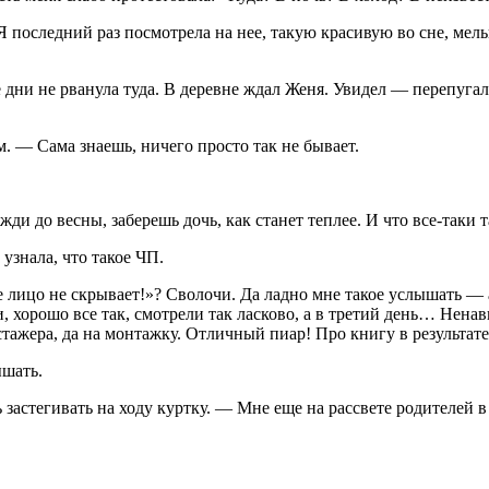
 Я последний раз посмотрела на нее, такую красивую во сне, ме
 дни не рванула туда. В деревне ждал Женя. Увидел — перепугалс
. — Сама знаешь, ничего просто так не бывает.
 до весны, заберешь дочь, как станет теплее. И что все-таки т
узнала, что такое ЧП.
 лицо не скрывает!»? Сволочи. Да ладно мне такое услышать — а
 хорошо все так, смотрели так ласково, а в третий день… Ненав
тажера, да на монтажку. Отличный пиар! Про книгу в результат
ышать.
 застегивать на ходу куртку. — Мне еще на рассвете родителей в