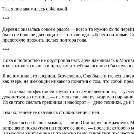
Так я познакомилась с Женькой.
***
Деревня оказалась совсем рядом — всего-то нужно было перей
было не больше двенадцати — стояли вдоль берега на холме. Сп
предстояло прожить целых полтора года.
***
Пока я полностью не обустроила быт, дочь находилась в Москве
только-только вышла в продажу и требовалось мое обязательное
Я вспомнила этот период. Безусловно, Оля была интересна журн
как зверь, не имеющий никакого понятия о том, что собой пре
— Это был апофеоз моей глупости и самонадеянности, — усмех
докопаться до истины, — из меня сделали вульгарную пародию н
Из святого сделать грешника и наоборот — дело техники, да и 
Тем болезненнее оказалось столкновение с ней.
— Хуже всего было с мамой, — лицо Оли вдруг помрачнело. Мн
запрещено появляться на пороге ее дома, — после некоторого
и выходом книги еще как-то можно было смириться, то участие