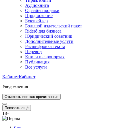
Тираж книги
Аудиокнига
Офлайн-продажи
Продвижение
Буктрейлер
Большой издательский пакет
Rideró для бизнеса
Юридический советник
Дополнительные услуги
Расшифровка текста
Перевод
Книги в аэропортах
Публикация
Все услуги
Кабинет
Кабинет
Уведомления
Отметить все как прочитанные
Показать ещё
18
+