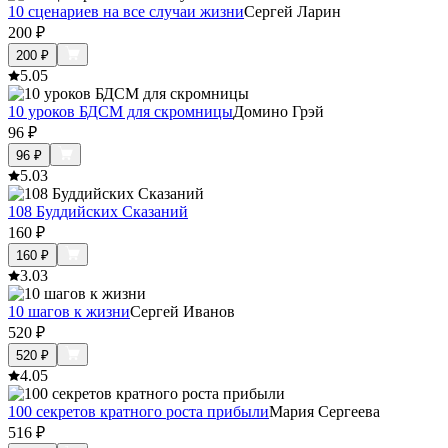
10 сценариев на все случаи жизни
Сергей Ларин
200
₽
200
₽
5.0
5
10 уроков БДСМ для скромницы
Домино Грэй
96
₽
96
₽
5.0
3
108 Буддийских Сказаний
160
₽
160
₽
3.0
3
10 шагов к жизни
Сергей Иванов
520
₽
520
₽
4.0
5
100 секретов кратного роста прибыли
Мария Сергеева
516
₽