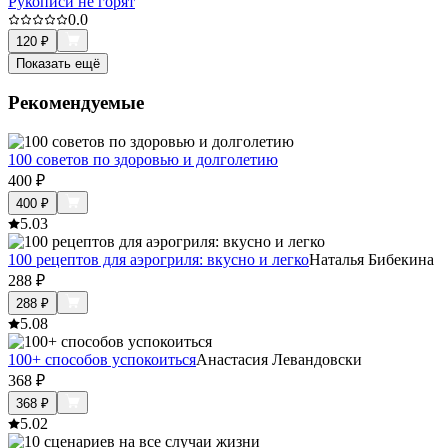
Рукописи не горят
0.0
120
₽
Показать ещё
Рекомендуемые
100 советов по здоровью и долголетию
400
₽
400
₽
5.0
3
100 рецептов для аэрогриля: вкусно и легко
Наталья Бибекина
288
₽
288
₽
5.0
8
100+ способов успокоиться
Анастасия Левандовски
368
₽
368
₽
5.0
2