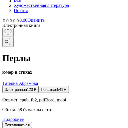
Все
Художественная литература
Поэзия
0.0
0
Оценить
Электронная книга
Перлы
юмор в стихах
Татьяна Абрамова
Электронная
120
₽
Печатная
541
₽
Формат:
epub, fb2, pdfRead, mobi
Объем:
58
бумажных стр.
Подробнее
Пожаловаться