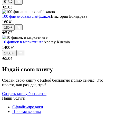
516
₽
5.0
3
100 финансовых лайфхаков
Виктория Бондарева
160
₽
160
₽
5.0
2
10 фишек в маркетинге
Andrey Kuzmin
1400
₽
1400
₽
5.0
4
Издай свою книгу
Создай свою книгу с Rideró бесплатно прямо сейчас. Это
просто, как раз, два, три!
Создать книгу бесплатно
Наши услуги
Офлайн-продажи
Простая верстка