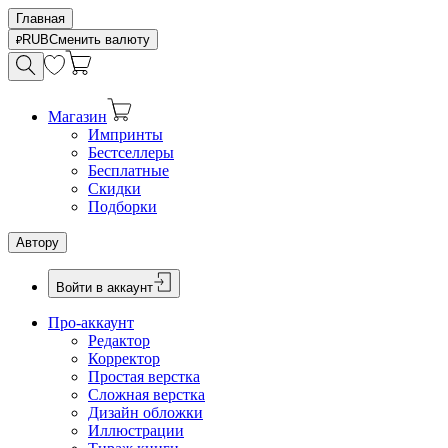
Главная
RUB
Сменить валюту
Магазин
Импринты
Бестселлеры
Бесплатные
Скидки
Подборки
Автору
Войти в аккаунт
Про-аккаунт
Редактор
Корректор
Простая верстка
Сложная верстка
Дизайн обложки
Иллюстрации