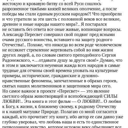
жестокую и кровавую битву со всей Руси сошлось
разрозненное тяжбами князей великих ополчение, а после
победы мы стали единым русским народом?! Что приобрели
и что утратили за эти шесть с половиной веков все великие,
древние и иные народы нашего мира?.. Я постарался
не оставить без ответа все оные живые, вопиющие вопросы.
Александр Пересвет совершил свой подвиг пред ясными
очами русского воинства, вставшего на защиту родного
Отечества!.. Похоже, что никогда во всем роде человеческом
не иссякнет стремление жертвовать собой во имя жизни
других людей, а, по словам святого преподобного Сергия
Радонежского, «…отдавати душу за други своя!» Думаю, что
в этом и заключается неуемная жажда всех народов в самые
трудные для отчины своей времена уповать на культурные
примеры, исторические, гражданские и духовно-
нравственные феномены, запечатленные в образах героев,
святых наших молитвенников и защитников мира сего.
Но самое важное в проекте «Пересвет» — это явление
светлого образа животворящей и всепобеждающей СИЛЫ
ЛЮБВИ!.. Эта книга и этот фильм — О ЛЮБВИ!.. О любви
к Богу, к жизни, к ближнему своему, к родному Отечеству
и к нашей матушке Природе. Полагаю со мной согласится
каждый, кто прочитает эту книгу, ибо автор ее сам давно уже
глубоко уверовал, что любовь наша и есть то единственное
первозданное чувство, которое испокон веку объединяет все