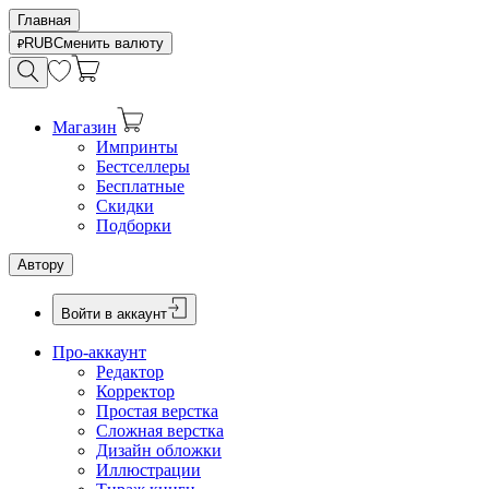
Главная
RUB
Сменить валюту
Магазин
Импринты
Бестселлеры
Бесплатные
Скидки
Подборки
Автору
Войти в аккаунт
Про-аккаунт
Редактор
Корректор
Простая верстка
Сложная верстка
Дизайн обложки
Иллюстрации