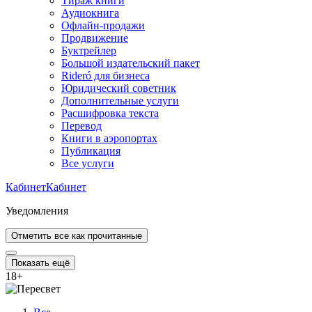
Тираж книги
Аудиокнига
Офлайн-продажи
Продвижение
Буктрейлер
Большой издательский пакет
Rideró для бизнеса
Юридический советник
Дополнительные услуги
Расшифровка текста
Перевод
Книги в аэропортах
Публикация
Все услуги
Кабинет
Кабинет
Уведомления
Отметить все как прочитанные
Показать ещё
18
+