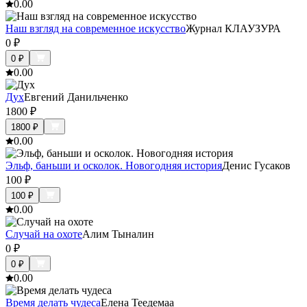
0.0
0
Наш взгляд на современное искусство
Журнал КЛАУЗУРА
0
₽
0
₽
0.0
0
Дух
Евгений Данильченко
1800
₽
1800
₽
0.0
0
Эльф, баньши и осколок. Новогодняя история
Денис Гусаков
100
₽
100
₽
0.0
0
Случай на охоте
Алим Тыналин
0
₽
0
₽
0.0
0
Время делать чудеса
Елена Теедемаа