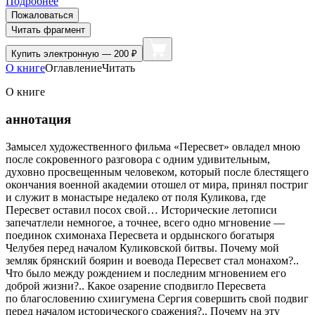
Подробнее
Пожаловаться
Читать фрагмент
Купить
электронную — 200 ₽
О книге
Оглавление
Читать
О книге
аннотация
Замысел художественного фильма «Пересвет» овладел мною
после сокровенного разговора с одним удивительным,
духовно просвещенным человеком, который после блестящего
окончания военной академии отошел от мира, принял постриг
и служит в монастыре недалеко от поля Куликова, где
Пересвет оставил посох свой… Исторические летописи
запечатлели немногое, а точнее, всего одно мгновение —
поединок схимонаха Пересвета и ордынского богатыря
Челубея перед началом Куликовской битвы. Почему мой
земляк брянский боярин и воевода Пересвет стал монахом?..
Что было между рождением и последним мгновением его
доброй жизни?.. Какое озарение сподвигло Пересвета
по благословению схиигумена Сергия совершить свой подвиг
перед началом исторического сражения?.. Почему на эту