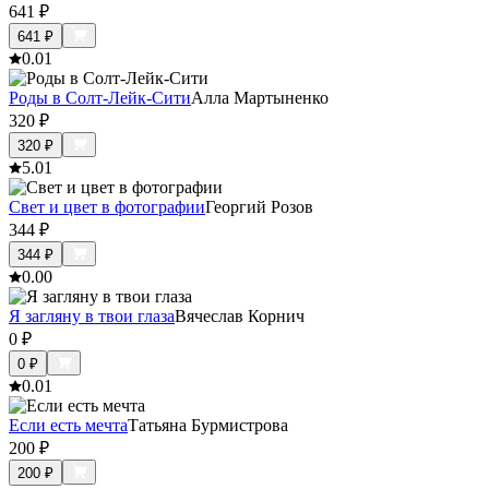
641
₽
641
₽
0.0
1
Роды в Солт-Лейк-Сити
Алла Мартыненко
320
₽
320
₽
5.0
1
Свет и цвет в фотографии
Георгий Розов
344
₽
344
₽
0.0
0
Я загляну в твои глаза
Вячеслав Корнич
0
₽
0
₽
0.0
1
Если есть мечта
Татьяна Бурмистрова
200
₽
200
₽